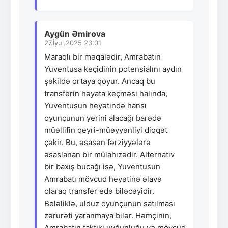
Aygün Əmirova
27.İyul.2025 23:01
Maraqlı bir məqalədir, Amrabatın
Yuventusa keçidinin potensialını aydın
şəkildə ortaya qoyur. Ancaq bu
transferin həyata keçməsi halında,
Yuventusun heyətində hansı
oyunçunun yerini alacağı barədə
müəllifin qeyri-müəyyənliyi diqqət
çəkir. Bu, əsasən fərziyyələrə
əsaslanan bir mülahizədir. Alternativ
bir baxış bucağı isə, Yuventusun
Amrabatı mövcud heyətinə əlavə
olaraq transfer edə biləcəyidir.
Beləliklə, ulduz oyunçunun satılması
zərurəti yaranmaya bilər. Həmçinin,
Amrabatın taktiki uyğunluğu və mövcud