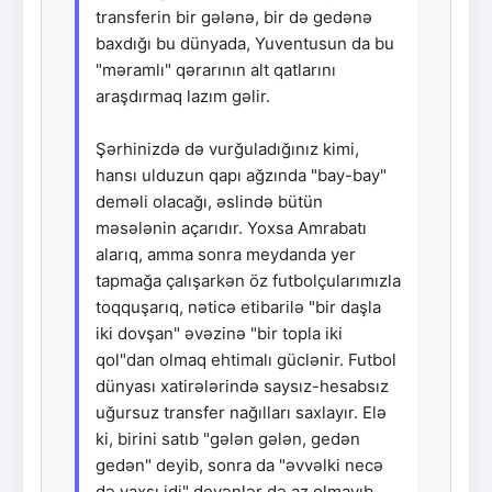
transferin bir gələnə, bir də gedənə
baxdığı bu dünyada, Yuventusun da bu
"məramlı" qərarının alt qatlarını
araşdırmaq lazım gəlir.
Şərhinizdə də vurğuladığınız kimi,
hansı ulduzun qapı ağzında "bay-bay"
deməli olacağı, əslində bütün
məsələnin açarıdır. Yoxsa Amrabatı
alarıq, amma sonra meydanda yer
tapmağa çalışarkən öz futbolçularımızla
toqquşarıq, nəticə etibarilə "bir daşla
iki dovşan" əvəzinə "bir topla iki
qol"dan olmaq ehtimalı güclənir. Futbol
dünyası xatirələrində saysız-hesabsız
uğursuz transfer nağılları saxlayır. Elə
ki, birini satıb "gələn gələn, gedən
gedən" deyib, sonra da "əvvəlki necə
də yaxşı idi" deyənlər də az olmayıb.