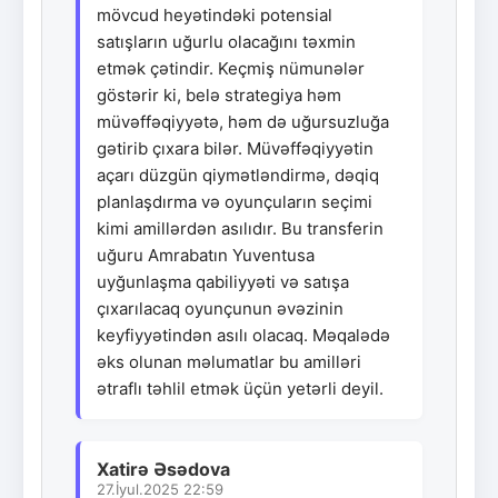
mövcud heyətindəki potensial
satışların uğurlu olacağını təxmin
etmək çətindir. Keçmiş nümunələr
göstərir ki, belə strategiya həm
müvəffəqiyyətə, həm də uğursuzluğa
gətirib çıxara bilər. Müvəffəqiyyətin
açarı düzgün qiymətləndirmə, dəqiq
planlaşdırma və oyunçuların seçimi
kimi amillərdən asılıdır. Bu transferin
uğuru Amrabatın Yuventusa
uyğunlaşma qabiliyyəti və satışa
çıxarılacaq oyunçunun əvəzinin
keyfiyyətindən asılı olacaq. Məqalədə
əks olunan məlumatlar bu amilləri
ətraflı təhlil etmək üçün yetərli deyil.
Xatirə Əsədova
27.İyul.2025 22:59