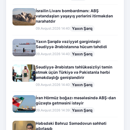
İsrailin Livanı bombardmanı: ABŞ
vətəndaşları yaşayış yerlərini itirməkdən
narahatdır
Yaxın Şərq
09.Avqust.2026 14:40
Yaxın Şərqdə vəziyyət gərginləşir:
Səudiyyə Ərəbistanına hücum təhdidi
Yaxın Şərq
09.Avqust.2026 14:40
Səudiyyə Ərəbistanı təhlükəsizliyi təmin
etmək üçün Türkiyə və Pakistanla hərbi
əməkdaşlığı genişləndirir
Yaxın Şərq
09.Avqust.2026 14:40
İran Hörmüz boğazı məsələsində ABŞ-dan
güzəştə getməsini istəyir
Yaxın Şərq
09.Avqust.2026 14:39
Həbsdəki Bəhruz Səmədovun səhhəti
ağırlaşıb