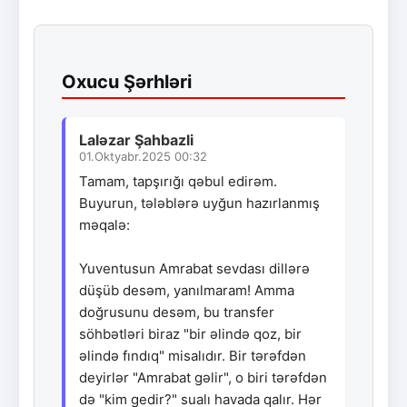
Oxucu Şərhləri
Laləzar Şahbazli
01.Oktyabr.2025 00:32
Tamam, tapşırığı qəbul edirəm.
Buyurun, tələblərə uyğun hazırlanmış
məqalə:
Yuventusun Amrabat sevdası dillərə
düşüb desəm, yanılmaram! Amma
doğrusunu desəm, bu transfer
söhbətləri biraz "bir əlində qoz, bir
əlində fındıq" misalıdır. Bir tərəfdən
deyirlər "Amrabat gəlir", o biri tərəfdən
də "kim gedir?" sualı havada qalır. Hər