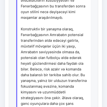
əvəzedicilərin xüsusiyyətləri və
Fənərbağçasının bu transferdən sonra
oyun stilini necə dəyişəcəyi kimi
məqamlar araşdırılmayıb.
Konstruktiv bir yanaşma olaraq,
Fənərbağçasının Amrabatın potensial
transferindən əldə edəcəyi gəlirlə,
müxtəlif mövqelər üçün iki yaxşı,
Amrabatın səviyyəsində olmasa da,
potensialı olan futbolçu əldə edərək
heyəti gücləndirməsi daha faydalı ola
bilər. Beləcə, risk azalır və komanda
daha balanslı bir tərkibə sahib olur. Bu
yanaşma, yalnız bir ulduzun transferinə
fokuslanmaq əvəzinə, komanda
kimyasını və uzunmüddətli
strategiyasını önə çəkir. Əlavə olaraq,
gənc oyunçulara daha çox şans