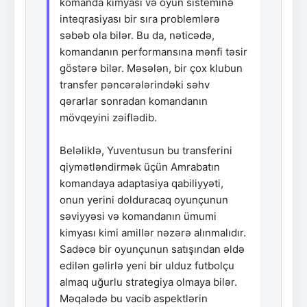
komanda kimyası və oyun sisteminə
inteqrasiyası bir sıra problemlərə
səbəb ola bilər. Bu da, nəticədə,
komandanın performansına mənfi təsir
göstərə bilər. Məsələn, bir çox klubun
transfer pəncərələrindəki səhv
qərarlar sonradan komandanın
mövqeyini zəiflədib.
Beləliklə, Yuventusun bu transferini
qiymətləndirmək üçün Amrabatın
komandaya adaptasiya qabiliyyəti,
onun yerini dolduracaq oyunçunun
səviyyəsi və komandanın ümumi
kimyası kimi amillər nəzərə alınmalıdır.
Sadəcə bir oyunçunun satışından əldə
edilən gəlirlə yeni bir ulduz futbolçu
almaq uğurlu strategiya olmaya bilər.
Məqalədə bu vacib aspektlərin