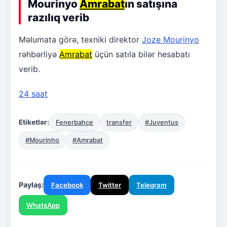
Mourinyo
Amrabat
ın satışına
razılıq verib
Məlumata görə, texniki direktor
Joze Mourinyo
rəhbərliyə
Amrabat
üçün satıla bilər hesabatı
verib.
24 saat
Etiketlər:
Fenerbahçe
transfer
#Juventus
#Mourinho
#Amrabat
Paylaş:
Facebook
Twitter
Telegram
WhatsApp