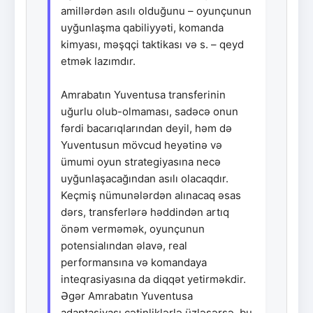
amillərdən asılı olduğunu – oyunçunun
uyğunlaşma qabiliyyəti, komanda
kimyası, məşqçi taktikası və s. – qeyd
etmək lazımdır.
Amrabatın Yuventusa transferinin
uğurlu olub-olmaması, sadəcə onun
fərdi bacarıqlarından deyil, həm də
Yuventusun mövcud heyətinə və
ümumi oyun strategiyasına necə
uyğunlaşacağından asılı olacaqdır.
Keçmiş nümunələrdən alınacaq əsas
dərs, transferlərə həddindən artıq
önəm verməmək, oyunçunun
potensialından əlavə, real
performansına və komandaya
inteqrasiyasına da diqqət yetirməkdir.
Əgər Amrabatın Yuventusa
adaptasiyası çətinliklərlə üzləşərsə, bu,