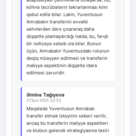
köhnə təcrübələrin təkrarlanması kimi
qəbul edilə bilər. Lakin, Yuventusun
Amrabatın transferini əvvəlki
səhvlərdən dərs çıxararaq daha
diqqətlə planlaşdırdığı halda, bu, fərqli
bir nəticəyə səbəb ola bilər. Bunun
üçün, Amrabatın Yuventusdakı rolunun
dəqiq müəyyən edilməsi və transferin
maliyyə aspektinin diqqətlə idarə
edilməsi zəruridir.
Əminə Tağıyeva
27.İyul.2025 22:52
Məqalədə Yuventusun Amrabatı
transfer etmək istəyinin xəbəri verilir,
ancaq bu transferin maliyyə aspektləri
və klubun gələcək strategiyasına təsiri