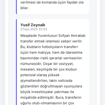
verilməsi də komanda üçün faydalı ola
bilər.
Yusif Zeynallı
27.İyul.2025 22:53
Məqalədə Yuventusun Sofyan Amrabatı
transfer etmək istəməsi xəbəri verilir.
Bu, klubların futbolçuların transferi
üçün həm maliyyə, həm də idarəetmə
baxımından riskli qərarlar verməsinin
nümunəsidir. Oxşar bir vəziyyət,
məsələn, keçmişdə bir çox klubun
potensial olaraq yüksək
qiymətləndirilən, lakin nəticədə
gözləntiləri doğrultmayan oyunçulara
böyük investisiyalar yatırması ilə
müşahidə edilmişdir. Bura, transferin
uğurlu olub-olmamasının bir çox