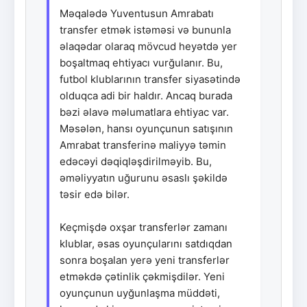
Məqalədə Yuventusun Amrabatı
transfer etmək istəməsi və bununla
əlaqədar olaraq mövcud heyətdə yer
boşaltmaq ehtiyacı vurğulanır. Bu,
futbol klublarının transfer siyasətində
olduqca adi bir haldır. Ancaq burada
bəzi əlavə məlumatlara ehtiyac var.
Məsələn, hansı oyunçunun satışının
Amrabat transferinə maliyyə təmin
edəcəyi dəqiqləşdirilməyib. Bu,
əməliyyatın uğurunu əsaslı şəkildə
təsir edə bilər.
Keçmişdə oxşar transferlər zamanı
klublar, əsas oyunçularını satdıqdan
sonra boşalan yerə yeni transferlər
etməkdə çətinlik çəkmişdilər. Yeni
oyunçunun uyğunlaşma müddəti,