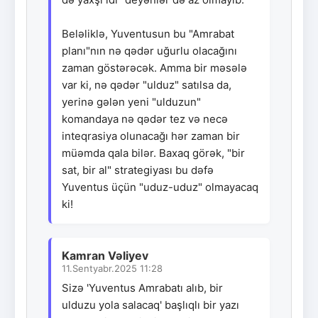
Beləliklə, Yuventusun bu "Amrabat
planı"nın nə qədər uğurlu olacağını
zaman göstərəcək. Amma bir məsələ
var ki, nə qədər "ulduz" satılsa da,
yerinə gələn yeni "ulduzun"
komandaya nə qədər tez və necə
inteqrasiya olunacağı hər zaman bir
müəmda qala bilər. Baxaq görək, "bir
sat, bir al" strategiyası bu dəfə
Yuventus üçün "uduz-uduz" olmayacaq
ki!
Kamran Vəliyev
11.Sentyabr.2025 11:28
Sizə 'Yuventus Amrabatı alıb, bir
ulduzu yola salacaq' başlıqlı bir yazı