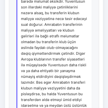
barədə məlumat əksikdir. Yuventusun
son illərdəki maliyyə çətinliklərini
nəzərə alsaq, bu transferin klubun
maliyyə vəziyyətinə necə təsir edəcəyi
sual doğurur. Amrabatın transferinin
maliyyə əməliyyatları və klubun
gəlirləri ilə bağlı ətraflı məlumatlar
olmadan bu transferin klub üçün
əslində faydalı olub-olmayacağını
dəqiq qiymətləndirmək çətindir. Digər
Avropa klublarının transfer siyasətləri
ilə müqayisədə Yuventusun daha riskli
və ya daha ehtiyatlı bir yanaşma
nümayiş etdirdiyini dəqiqləşdirmək
lazımdır. Bəs əgər Amrabatın transferi
klubun maliyyə vəziyyətini daha da
pisləşdirsə, bu halda Yuventusun bu
transferdən əldə etməyi ümid etdiyi
idarəetmə və ya meydan üstü üstünlük