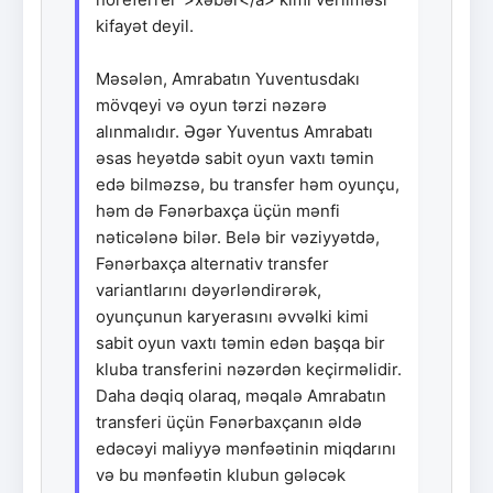
kifayət deyil.
Məsələn, Amrabatın Yuventusdakı
mövqeyi və oyun tərzi nəzərə
alınmalıdır. Əgər Yuventus Amrabatı
əsas heyətdə sabit oyun vaxtı təmin
edə bilməzsə, bu transfer həm oyunçu,
həm də Fənərbaxça üçün mənfi
nəticələnə bilər. Belə bir vəziyyətdə,
Fənərbaxça alternativ transfer
variantlarını dəyərləndirərək,
oyunçunun karyerasını əvvəlki kimi
sabit oyun vaxtı təmin edən başqa bir
kluba transferini nəzərdən keçirməlidir.
Daha dəqiq olaraq, məqalə Amrabatın
transferi üçün Fənərbaxçanın əldə
edəcəyi maliyyə mənfəətinin miqdarını
və bu mənfəətin klubun gələcək