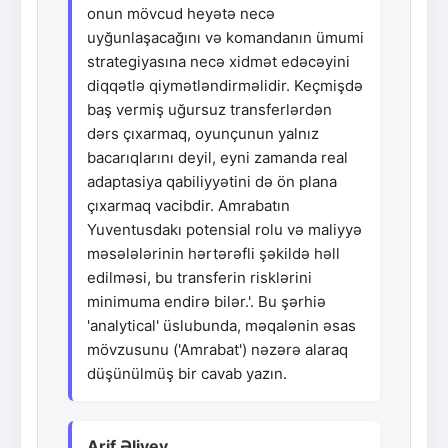
onun mövcud heyətə necə
uyğunlaşacağını və komandanın ümumi
strategiyasına necə xidmət edəcəyini
diqqətlə qiymətləndirməlidir. Keçmişdə
baş vermiş uğursuz transferlərdən
dərs çıxarmaq, oyunçunun yalnız
bacarıqlarını deyil, eyni zamanda real
adaptasiya qabiliyyətini də ön plana
çıxarmaq vacibdir. Amrabatın
Yuventusdakı potensial rolu və maliyyə
məsələlərinin hərtərəfli şəkildə həll
edilməsi, bu transferin risklərini
minimuma endirə bilər.'. Bu şərhiə
'analytical' üslubunda, məqalənin əsas
mövzusunu ('Amrabat') nəzərə alaraq
düşünülmüş bir cavab yazın.
Arif Əliyev