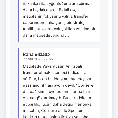
imkanları ilə uyğunluğunu araşdırması
daha faydalı olardı. Beləliklə,
məqalənin fokusunu yalnız transfer
xəbərindən daha geniş bir strateji
təhlili ehtiva edəcək şəkildə yeniləmək
daha məqsədəuyğundur.
Rəna Əlizadə
27.İyul.2025 22:55
Məqalədə Yuventusun Amrabatı
transfer etmək istəməsi iddiası irəli
sürülür, lakin bu iddianın mənbəyi və
əsaslandırılması aydın deyil. "Corriere
dello..." kimi qeyd edilən mənbə tam
olaraq göstərilməyib. Bu cür iddianın
etibarlılığı üçün daha dəqiq mənbəyə,
məsələn, Corriere dello Sportun
konkret məqaləsinə link və ya daha