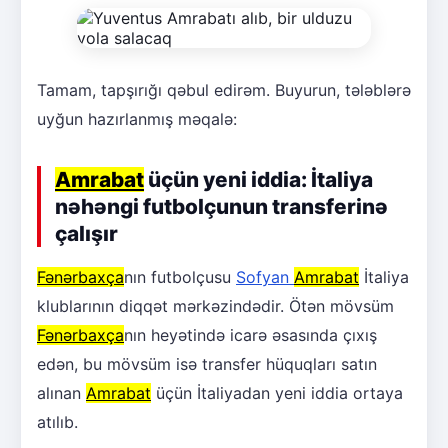
Tamam, tapşırığı qəbul edirəm. Buyurun, tələblərə
uyğun hazırlanmış məqalə:
Amrabat
üçün yeni iddia: İtaliya
nəhəngi futbolçunun transferinə
çalışır
Fənərbaxça
nın futbolçusu
Sofyan
Amrabat
İtaliya
klublarının diqqət mərkəzindədir. Ötən mövsüm
Fənərbaxça
nın heyətində icarə əsasında çıxış
edən, bu mövsüm isə transfer hüquqları satın
alınan
Amrabat
üçün İtaliyadan yeni iddia ortaya
atılıb.