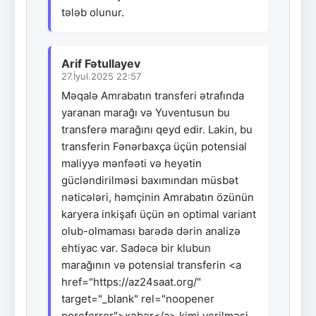
tələb olunur.
Arif Fətullayev
27.İyul.2025 22:57
Məqalə Amrabatın transferi ətrafında
yaranan marağı və Yuventusun bu
transferə marağını qeyd edir. Lakin, bu
transferin Fənərbaxça üçün potensial
maliyyə mənfəəti və heyətin
gücləndirilməsi baxımından müsbət
nəticələri, həmçinin Amrabatın özünün
karyera inkişafı üçün ən optimal variant
olub-olmaması barədə dərin analizə
ehtiyac var. Sadəcə bir klubun
marağının və potensial transferin <a
href="https://az24saat.org/"
target="_blank" rel="noopener
noreferrer">xəbər</a> kimi verilməsi