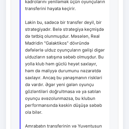
kadrolarını yeniləmək üçün oyunçuların
transferini həyata keçirir.
Lakin bu, sadəcə bir transfer deyil, bir
strategiyadır. Belə strategiya keçmişdə
də tətbiq olunmuşdur. Məsələn, Real
Madridin "Galaktikos" dövründə
dəfələrlə ulduz oyunçuların gəlişi digər
ulduzların satışına səbəb olmuşdur. Bu
yolla klub həm güclü heyət saxlayır,
həm də maliyyə durumunu nəzarətdə
saxlayır. Ancaq bu yanaşmanın riskləri
də vardır. Əgər yeni gələn oyunçu
gözləntiləri doğrultmasa və ya satılan
oyunçu əvəzolunmazsa, bu klubun
performansında kəskin düşüşə səbəb
ola bilər.
Amrabatın transferinin və Yuventusun