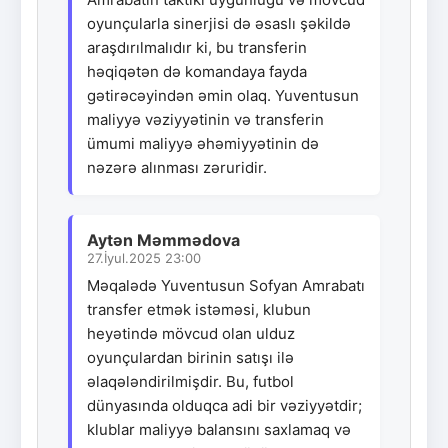
oyunçularla sinerjisi də əsaslı şəkildə
araşdırılmalıdır ki, bu transferin
həqiqətən də komandaya fayda
gətirəcəyindən əmin olaq. Yuventusun
maliyyə vəziyyətinin və transferin
ümumi maliyyə əhəmiyyətinin də
nəzərə alınması zəruridir.
Aytən Məmmədova
27.İyul.2025 23:00
Məqalədə Yuventusun Sofyan Amrabatı
transfer etmək istəməsi, klubun
heyətində mövcud olan ulduz
oyunçulardan birinin satışı ilə
əlaqələndirilmişdir. Bu, futbol
dünyasında olduqca adi bir vəziyyətdir;
klublar maliyyə balansını saxlamaq və