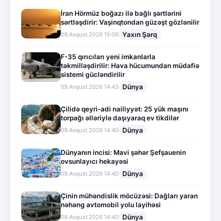
İran Hörmüz boğazı ilə bağlı şərtlərini
sərtləşdirir: Vaşinqtondan güzəşt gözlənilir
Yaxın Şərq
09.Avqust.2026 15:06
F-35 qırıcıları yeni imkanlarla
təkmilləşdirilir: Hava hücumundan müdafiə
sistemi gücləndirilir
Dünya
09.Avqust.2026 14:43
Çilidə qeyri-adi nailiyyət: 25 yük maşını
torpağı əlləriylə daşıyaraq ev tikdilər
Dünya
09.Avqust.2026 14:40
Dünyanın incisi: Mavi şəhər Şefşauenin
ovsunlayıcı hekayəsi
Dünya
09.Avqust.2026 14:40
Çinin mühəndislik möcüzəsi: Dağları yaran
nəhəng avtomobil yolu layihəsi
Dünya
09.Avqust.2026 14:40