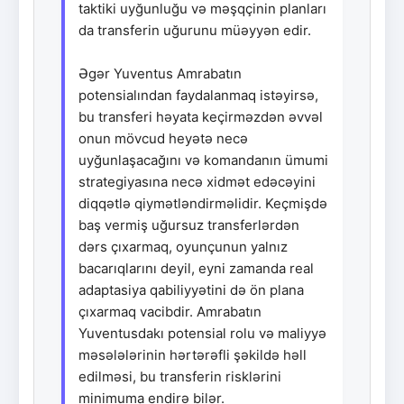
taktiki uyğunluğu və məşqçinin planları
da transferin uğurunu müəyyən edir.
Əgər Yuventus Amrabatın
potensialından faydalanmaq istəyirsə,
bu transferi həyata keçirməzdən əvvəl
onun mövcud heyətə necə
uyğunlaşacağını və komandanın ümumi
strategiyasına necə xidmət edəcəyini
diqqətlə qiymətləndirməlidir. Keçmişdə
baş vermiş uğursuz transferlərdən
dərs çıxarmaq, oyunçunun yalnız
bacarıqlarını deyil, eyni zamanda real
adaptasiya qabiliyyətini də ön plana
çıxarmaq vacibdir. Amrabatın
Yuventusdakı potensial rolu və maliyyə
məsələlərinin hərtərəfli şəkildə həll
edilməsi, bu transferin risklərini
minimuma endirə bilər.