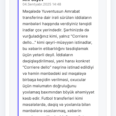
04.Sentyabr.2025 14:48
Məqalədə Yuventusun Amrabat
transferinə dair irəli sürülən iddiaların
mənbələri haqqında verdiyiniz tənqidi
iradlar çox yerindədir. Şərhinizdə də
vurğuladığınız kimi, yalnız "Corriere
dello..." kimi qeyri-müəyyən istinadlar,
bu xəbərin etibarlılığını təsdiqləmək
üçün yetərli deyil. İddiaların
dəqiqləşdirilməsi, yəni hansı konkret
"Corriere dello" nəşrinə istinad edildiyi
və həmin mənbədəki əsl məqaləyə
birbaşa keçidin verilməsi, oxucular
üçün məlumatın doğruluğunu
yoxlamaq baxımından böyük əhəmiyyət
kəsb edir. Futbol transferləri kimi
məsələlərdə, dəqiq və yoxlanıla bilən
mənbələrə əsaslanmaq, xəbərin