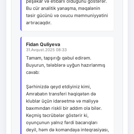
peşəkar və etibarlı olduğunu göstərər.
Bu cür analitik yanaşma, məqalənin
təsir gücünü və oxucu məmnuniyyətini
artıracaqdır.
Fidan Quliyeva
31.Avqust.2025 08:33
Tamam, tapşırığı qəbul edirəm.
Buyurun, tələblərə uyğun hazırlanmış
cavab:
Şərhinizdə qeyd etdiyiniz kimi,
Amrabatın transferi həqiqətən də
klublar üçün idarəetmə və maliyyə
baxımından riskli bir addım ola bilər.
Keçmiş təcrübələr göstərir ki,
oyunçunun yalnız fərdi bacarıqları
deyil, həm də komandaya inteqrasiyası,