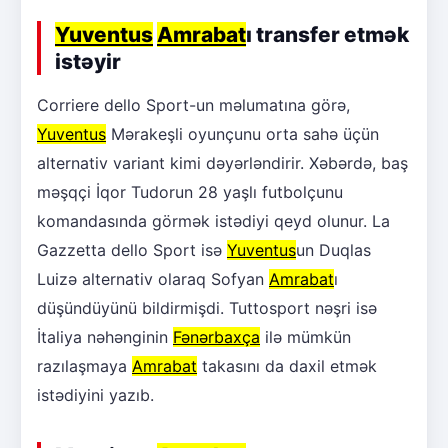
Yuventus
Amrabat
ı transfer etmək
istəyir
Corriere dello Sport-un məlumatına görə,
Yuventus
Mərakeşli oyunçunu orta sahə üçün
alternativ variant kimi dəyərləndirir. Xəbərdə, baş
məşqçi İqor Tudorun 28 yaşlı futbolçunu
komandasında görmək istədiyi qeyd olunur. La
Gazzetta dello Sport isə
Yuventus
un Duqlas
Luizə alternativ olaraq Sofyan
Amrabat
ı
düşündüyünü bildirmişdi. Tuttosport nəşri isə
İtaliya nəhənginin
Fənərbaxça
ilə mümkün
razılaşmaya
Amrabat
takasını da daxil etmək
istədiyini yazıb.