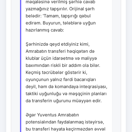
məqaləsinə verilmiş şərhiə cavab
yazmağınız tapşırılır. Orijinal şərh
belədir: 'Tamam, tapşırığı qəbul
edirəm. Buyurun, tələblərə uyğun
hazırlanmış cavab:
Şərhinizdə qeyd etdiyiniz kimi,
Amrabatın transferi həqiqətən də
klublar üçün idarəetmə və maliyyə
baxımından riskli bir addım ola bilər.
Keçmiş təcrübələr göstərir ki,
oyunçunun yalnız fərdi bacarıqları
deyil, həm də komandaya inteqrasiyası,
taktiki uyğunluğu və məşqçinin planları
da transferin uğurunu müəyyən edir.
Əgər Yuventus Amrabatın
potensialından faydalanmaq istəyirsə,
bu transferi həyata keçirməzdən əvvəl