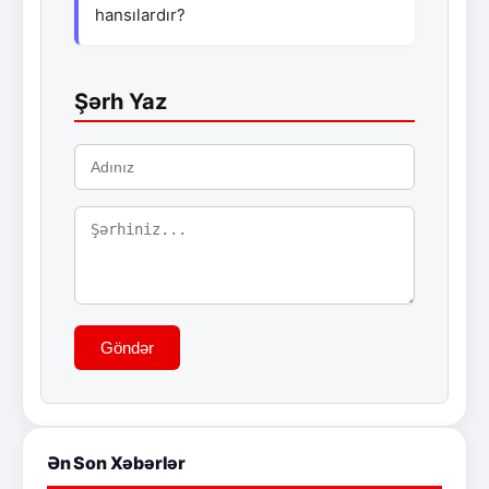
hansılardır?
Şərh Yaz
Göndər
Ən Son Xəbərlər