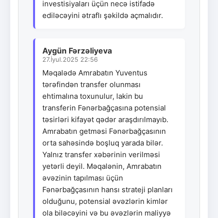
investisiyaları üçün necə istifadə
ediləcəyini ətraflı şəkildə açmalıdır.
Aygün Fərzəliyeva
27.İyul.2025 22:56
Məqalədə Amrabatın Yuventus
tərəfindən transfer olunması
ehtimalına toxunulur, lakin bu
transferin Fənərbağçasına potensial
təsirləri kifayət qədər araşdırılmayıb.
Amrabatın getməsi Fənərbağçasının
orta sahəsində boşluq yarada bilər.
Yalnız transfer xəbərinin verilməsi
yetərli deyil. Məqalənin, Amrabatın
əvəzinin tapılması üçün
Fənərbağçasının hansı strateji planları
olduğunu, potensial əvəzlərin kimlər
ola biləcəyini və bu əvəzlərin maliyyə