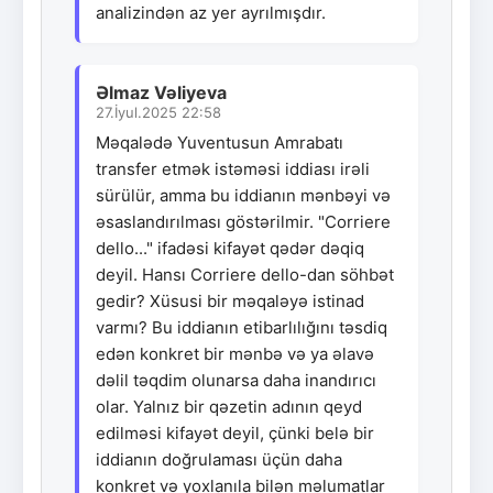
analizindən az yer ayrılmışdır.
Əlmaz Vəliyeva
27.İyul.2025 22:58
Məqalədə Yuventusun Amrabatı
transfer etmək istəməsi iddiası irəli
sürülür, amma bu iddianın mənbəyi və
əsaslandırılması göstərilmir. "Corriere
dello..." ifadəsi kifayət qədər dəqiq
deyil. Hansı Corriere dello-dan söhbət
gedir? Xüsusi bir məqaləyə istinad
varmı? Bu iddianın etibarlılığını təsdiq
edən konkret bir mənbə və ya əlavə
dəlil təqdim olunarsa daha inandırıcı
olar. Yalnız bir qəzetin adının qeyd
edilməsi kifayət deyil, çünki belə bir
iddianın doğrulaması üçün daha
konkret və yoxlanıla bilən məlumatlar