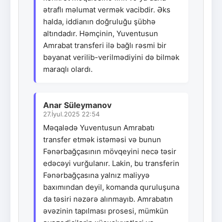
ətraflı məlumat vermək vacibdir. Əks
halda, iddianın doğruluğu şübhə
altındadır. Həmçinin, Yuventusun
Amrabat transferi ilə bağlı rəsmi bir
bəyanat verilib-verilmədiyini də bilmək
maraqlı olardı.
Anar Süleymanov
27.İyul.2025 22:54
Məqalədə Yuventusun Amrabatı
transfer etmək istəməsi və bunun
Fənərbağçasının mövqeyini necə təsir
edəcəyi vurğulanır. Lakin, bu transferin
Fənərbağçasına yalnız maliyyə
baxımından deyil, komanda quruluşuna
da təsiri nəzərə alınmayıb. Amrabatın
əvəzinin tapılması prosesi, mümkün