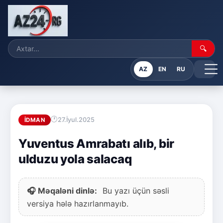
🔍
AZ
EN
RU
27.İyul.2025
İDMAN
Yuventus Amrabatı alıb, bir
ulduzu yola salacaq
🎧 Məqaləni dinlə:
Bu yazı üçün səsli
versiya hələ hazırlanmayıb.