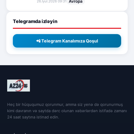
Avropa
26.İyul.2026 09:31
Telegramda izləyin
📲 Telegram Kanalımıza Qoşul
Heç bir hüququmuz qorunmur, amma siz yenə də qorunurmuş
kimi davranın və saytda dərc olunan xəbərlərdən istifadə zamanı
24 saat saytına istinad edin.