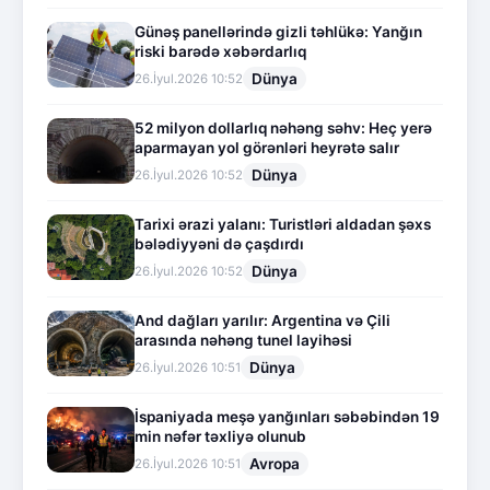
Günəş panellərində gizli təhlükə: Yanğın
riski barədə xəbərdarlıq
Dünya
26.İyul.2026 10:52
52 milyon dollarlıq nəhəng səhv: Heç yerə
aparmayan yol görənləri heyrətə salır
Dünya
26.İyul.2026 10:52
Tarixi ərazi yalanı: Turistləri aldadan şəxs
bələdiyyəni də çaşdırdı
Dünya
26.İyul.2026 10:52
And dağları yarılır: Argentina və Çili
arasında nəhəng tunel layihəsi
Dünya
26.İyul.2026 10:51
İspaniyada meşə yanğınları səbəbindən 19
min nəfər təxliyə olunub
Avropa
26.İyul.2026 10:51