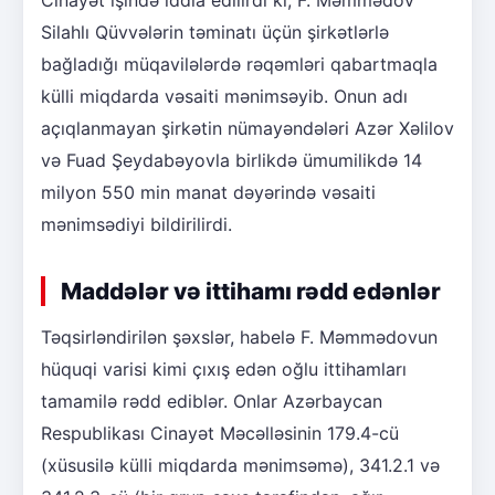
Silahlı Qüvvələrin təminatı üçün şirkətlərlə
bağladığı müqavilələrdə rəqəmləri qabartmaqla
külli miqdarda vəsaiti mənimsəyib. Onun adı
açıqlanmayan şirkətin nümayəndələri Azər Xəlilov
və Fuad Şeydabəyovla birlikdə ümumilikdə 14
milyon 550 min manat dəyərində vəsaiti
mənimsədiyi bildirilirdi.
Maddələr və ittihamı rədd edənlər
Təqsirləndirilən şəxslər, habelə F. Məmmədovun
hüquqi varisi kimi çıxış edən oğlu ittihamları
tamamilə rədd ediblər. Onlar Azərbaycan
Respublikası Cinayət Məcəlləsinin 179.4-cü
(xüsusilə külli miqdarda mənimsəmə), 341.2.1 və