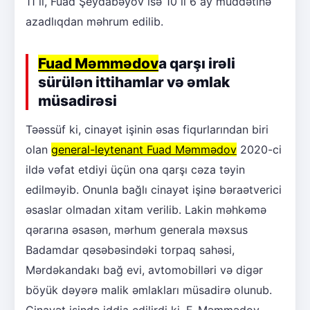
11 il, Fuad Şeydabəyov isə 10 il 6 ay müddətinə
azadlıqdan məhrum edilib.
Fuad Məmmədov
a qarşı irəli
sürülən ittihamlar və əmlak
müsadirəsi
Təəssüf ki, cinayət işinin əsas fiqurlarından biri
olan
general-leytenant Fuad Məmmədov
2020-ci
ildə vəfat etdiyi üçün ona qarşı cəza təyin
edilməyib. Onunla bağlı cinayət işinə bəraətverici
əsaslar olmadan xitam verilib. Lakin məhkəmə
qərarına əsasən, mərhum generala məxsus
Badamdar qəsəbəsindəki torpaq sahəsi,
Mərdəkandakı bağ evi, avtomobilləri və digər
böyük dəyərə malik əmlakları müsadirə olunub.
Cinayət işində iddia edilirdi ki, F. Məmmədov