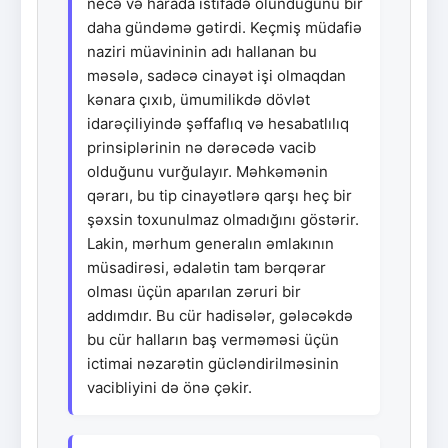
necə və harada istifadə olunduğunu bir
daha gündəmə gətirdi. Keçmiş müdafiə
naziri müavininin adı hallanan bu
məsələ, sadəcə cinayət işi olmaqdan
kənara çıxıb, ümumilikdə dövlət
idarəçiliyində şəffaflıq və hesabatlılıq
prinsiplərinin nə dərəcədə vacib
olduğunu vurğulayır. Məhkəmənin
qərarı, bu tip cinayətlərə qarşı heç bir
şəxsin toxunulmaz olmadığını göstərir.
Lakin, mərhum generalın əmlakının
müsadirəsi, ədalətin tam bərqərar
olması üçün aparılan zəruri bir
addımdır. Bu cür hadisələr, gələcəkdə
bu cür halların baş verməməsi üçün
ictimai nəzarətin gücləndirilməsinin
vacibliyini də önə çəkir.