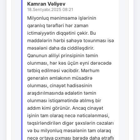
Kamran Vəliyev
18.Sentyabr.2025 08:21
Milyonluq mənimsəmə işlərinin
qaranlıq tərəfləri hər zaman
ictimaiyyətin diqqətini çəkir. Bu
maddələrin hərbi sahəyə toxunması isə
məsələni daha da ciddiləşdirir.
Qanunun aliliyi prinsipinin təmin
olunması, hər kəs üçün eyni dərəcədə
tətbiq edilməsi vacibdir. Mərhum
generalın əmlakının müsadirə
olunması, cinayət hadisəsinin
araşdırılmasında ədalətin təmin
olunması istiqamətində atılmış bir
addım kimi görünür. Ancaq cinayət
işinin tam olaraq necə nəticələnməsi,
təqsirləndirilən digər şəxslərin cəzaları
və bu milyonluq məsələnin tam olaraq
necə ortaya çıxması barədə daha ətraflı