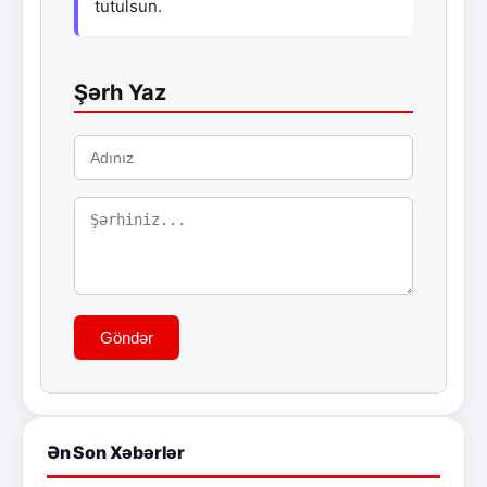
tutulsun.
Şərh Yaz
Göndər
Ən Son Xəbərlər