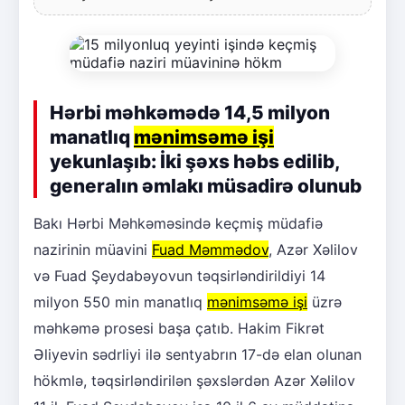
Hərbi məhkəmədə 14,5 milyon
manatlıq
mənimsəmə işi
yekunlaşıb: İki şəxs həbs edilib,
generalın əmlakı müsadirə olunub
Bakı Hərbi Məhkəməsində keçmiş müdafiə
nazirinin müavini
Fuad Məmmədov
, Azər Xəlilov
və Fuad Şeydabəyovun təqsirləndirildiyi 14
milyon 550 min manatlıq
mənimsəmə işi
üzrə
məhkəmə prosesi başa çatıb. Hakim Fikrət
Əliyevin sədrliyi ilə sentyabrın 17-də elan olunan
hökmlə, təqsirləndirilən şəxslərdən Azər Xəlilov