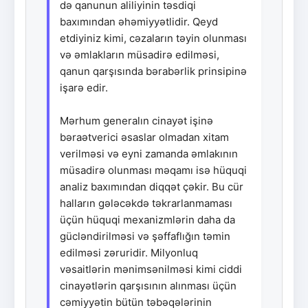
də qanunun aliliyinin təsdiqi
baxımından əhəmiyyətlidir. Qeyd
etdiyiniz kimi, cəzaların təyin olunması
və əmlakların müsadirə edilməsi,
qanun qarşısında bərabərlik prinsipinə
işarə edir.
Mərhum generalın cinayət işinə
bəraətverici əsaslar olmadan xitam
verilməsi və eyni zamanda əmlakının
müsadirə olunması məqamı isə hüquqi
analiz baxımından diqqət çəkir. Bu cür
halların gələcəkdə təkrarlanmaması
üçün hüquqi mexanizmlərin daha da
gücləndirilməsi və şəffaflığın təmin
edilməsi zəruridir. Milyonluq
vəsaitlərin mənimsənilməsi kimi ciddi
cinayətlərin qarşısının alınması üçün
cəmiyyətin bütün təbəqələrinin