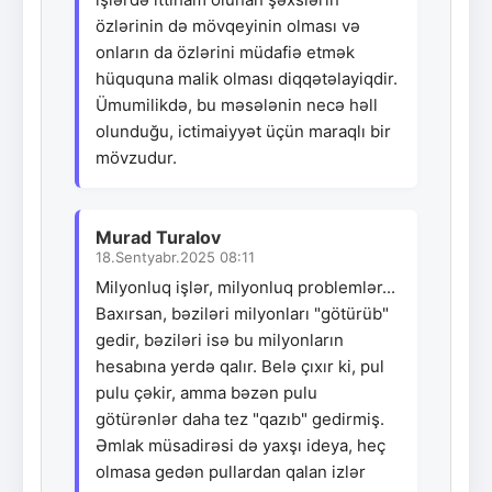
özlərinin də mövqeyinin olması və
onların da özlərini müdafiə etmək
hüququna malik olması diqqətəlayiqdir.
Ümumilikdə, bu məsələnin necə həll
olunduğu, ictimaiyyət üçün maraqlı bir
mövzudur.
Murad Turalov
18.Sentyabr.2025 08:11
Milyonluq işlər, milyonluq problemlər...
Baxırsan, bəziləri milyonları "götürüb"
gedir, bəziləri isə bu milyonların
hesabına yerdə qalır. Belə çıxır ki, pul
pulu çəkir, amma bəzən pulu
götürənlər daha tez "qazıb" gedirmiş.
Əmlak müsadirəsi də yaxşı ideya, heç
olmasa gedən pullardan qalan izlər