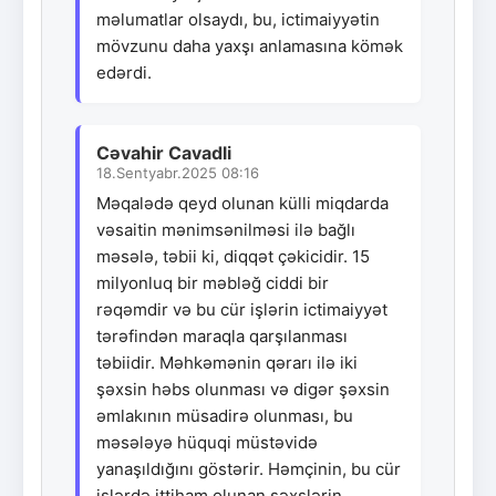
məlumatlar olsaydı, bu, ictimaiyyətin
mövzunu daha yaxşı anlamasına kömək
edərdi.
Cəvahir Cavadli
18.Sentyabr.2025 08:16
Məqalədə qeyd olunan külli miqdarda
vəsaitin mənimsənilməsi ilə bağlı
məsələ, təbii ki, diqqət çəkicidir. 15
milyonluq bir məbləğ ciddi bir
rəqəmdir və bu cür işlərin ictimaiyyət
tərəfindən maraqla qarşılanması
təbiidir. Məhkəmənin qərarı ilə iki
şəxsin həbs olunması və digər şəxsin
əmlakının müsadirə olunması, bu
məsələyə hüquqi müstəvidə
yanaşıldığını göstərir. Həmçinin, bu cür
işlərdə ittiham olunan şəxslərin