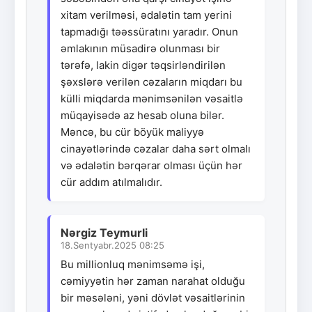
xitam verilməsi, ədalətin tam yerini
tapmadığı təəssüratını yaradır. Onun
əmlakının müsadirə olunması bir
tərəfə, lakin digər təqsirləndirilən
şəxslərə verilən cəzaların miqdarı bu
külli miqdarda mənimsənilən vəsaitlə
müqayisədə az hesab oluna bilər.
Məncə, bu cür böyük maliyyə
cinayətlərində cəzalar daha sərt olmalı
və ədalətin bərqərar olması üçün hər
cür addım atılmalıdır.
Nərgiz Teymurli
18.Sentyabr.2025 08:25
Bu millionluq mənimsəmə işi,
cəmiyyətin hər zaman narahat olduğu
bir məsələni, yəni dövlət vəsaitlərinin