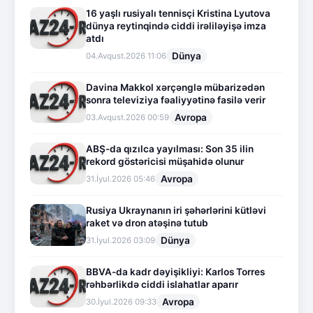
16 yaşlı rusiyalı tennisçi Kristina Lyutova
dünya reytinqində ciddi irəliləyişə imza
atdı
Dünya
04.Avqust.2026 11:06
Davina Makkol xərçənglə mübarizədən
sonra televiziya fəaliyyətinə fasilə verir
Avropa
03.Avqust.2026 00:59
ABŞ-da qızılca yayılması: Son 35 ilin
rekord göstəricisi müşahidə olunur
Avropa
31.İyul.2026 05:46
Rusiya Ukraynanın iri şəhərlərini kütləvi
raket və dron atəşinə tutub
Dünya
31.İyul.2026 03:09
BBVA-da kadr dəyişikliyi: Karlos Torres
rəhbərlikdə ciddi islahatlar aparır
Avropa
30.İyul.2026 09:33