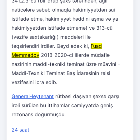
341.2.3-cü (bir qrup şəxs tərəfindən, ağır
nəticələrə səbəb olmaqla hakimiyyətdən sui-
istifadə etmə, hakimiyyət həddini aşma və ya
hakimiyyətdən istifadə etməmə) və 313-cü
(vəzifə saxtakarlığı) maddələri ilə
təqsirləndirilirdilər. Qeyd edək ki,
Fuad
Məmmədov
2018-2020-ci illərdə müdafiə
nazirinin maddi-texniki təminat üzrə müavini –
Maddi-Texniki Təminat Baş İdarəsinin rəisi
vəzifəsini icra edib.
General-leytenant
rütbəsi daşıyan şəxsə qarşı
irəli sürülən bu ittihamlar cəmiyyətdə geniş
rezonans doğurmuşdu.
24 saat