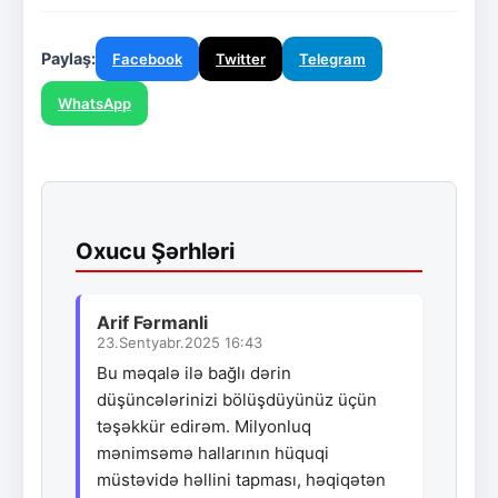
Paylaş:
Facebook
Twitter
Telegram
WhatsApp
Oxucu Şərhləri
Arif Fərmanli
23.Sentyabr.2025 16:43
Bu məqalə ilə bağlı dərin
düşüncələrinizi bölüşdüyünüz üçün
təşəkkür edirəm. Milyonluq
mənimsəmə hallarının hüquqi
müstəvidə həllini tapması, həqiqətən