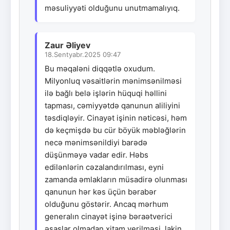
məsuliyyəti olduğunu unutmamalıyıq.
Zaur Əliyev
18.Sentyabr.2025 09:47
Bu məqaləni diqqətlə oxudum.
Milyonluq vəsaitlərin mənimsənilməsi
ilə bağlı belə işlərin hüquqi həllini
tapması, cəmiyyətdə qanunun aliliyini
təsdiqləyir. Cinayət işinin nəticəsi, həm
də keçmişdə bu cür böyük məbləğlərin
necə mənimsənildiyi barədə
düşünməyə vadar edir. Həbs
edilənlərin cəzalandırılması, eyni
zamanda əmlakların müsadirə olunması
qanunun hər kəs üçün bərabər
olduğunu göstərir. Ancaq mərhum
generalın cinayət işinə bəraətverici
əsaslar olmadan xitam verilməsi, lakin