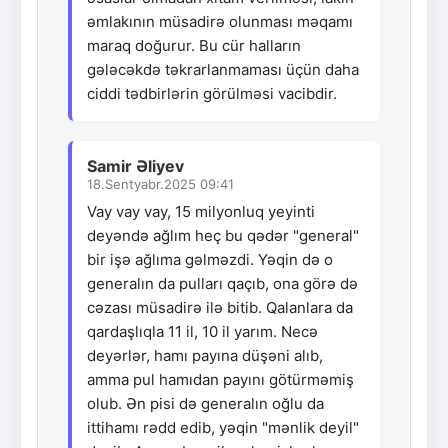
əmlakının müsadirə olunması məqamı
maraq doğurur. Bu cür halların
gələcəkdə təkrarlanmaması üçün daha
ciddi tədbirlərin görülməsi vacibdir.
Samir Əliyev
18.Sentyabr.2025 09:41
Vay vay vay, 15 milyonluq yeyinti
deyəndə ağlım heç bu qədər "general"
bir işə ağlıma gəlməzdi. Yəqin də o
generalın da pulları qaçıb, ona görə də
cəzası müsadirə ilə bitib. Qalanlara da
qardaşlıqla 11 il, 10 il yarım. Necə
deyərlər, hamı payına düşəni alıb,
amma pul hamıdan payını götürməmiş
olub. Ən pisi də generalın oğlu da
ittihamı rədd edib, yəqin "mənlik deyil"