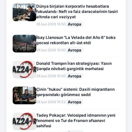
Dünya birjaları korporativ hesabatlara
fokuslanıb: Neft və faiz dərəcələrinin təsiri
altında cari vəziyyət
Avropa
26.İyul.2026 10:50
İbay Llanosun "La Velada del Año 6" boks
gecəsi rekordları alt-üst etdi
Avropa
26.İyul.2026 10:50
Donald Trampın İran strategiyası: Yaxın
Şərqdə növbəti gərginlik mərhələsi
Avropa
26.İyul.2026 10:50
Çinin “hukou” sistemi: Daxili miqrantların
qarşısındakı görünməz sədd
Avropa
26.İyul.2026 10:22
Tadey Pokaçar: Velosiped idmanının yeni
fenomeni və Tur de Fransın əfsanəvi
səhifəsi