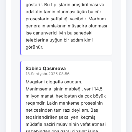
göstərir. Bu tip işlərin araşdırılması və
ədalətin təmin olunması üçün bu cür
proseslərin şəffaflığı vacibdir. Mərhum
generalın əmlakının müsadirə olunması
isə qanunvericiliyin bu sahədəki
tələblərinə uyğun bir addım kimi
görünür.
Səbinə Qasımova
18.Sentyabr.2025 08:56
Məqaləni diqqətlə oxudum.
Mənimsəmə işinin məbləği, yəni 14,5
milyon manat, həqiqətən də çox böyük
rəqəmdir. Lakin məhkəmə prosesinin
nəticəsindən tam razı deyiləm. Baş
təqsirləndirilən şəxs, yəni keçmiş
müdafiə naziri müavininin vəfat etməsi
səbəbindən ona qarşı cinayət işinə