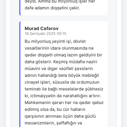
deyib. Amma bu milyonluq işlər hər
dəfə adamın diqqətini çəkir.
Murad Cəfərov
18.Sentyabr.2025 09:15
Bu milyonluq yeyinti işi, dövlət
vəsaitlərinin idarə olunmasında nə
qədər diqqətli olmaq lazım gəldiyini bir
daha göstərir. Keçmiş müdafiə naziri
müavini və digər vəzifəli şəxslərin
adının hallandığı belə böyük məbləğli
cinayət işləri, xüsusilə də ordumuzun
təminatı ilə bağlı məsələlərdə şübhəsiz
ki, ictimaiyyətin də narahatlığını artırır.
Məhkəmənin qərarı hər nə qədər qəbul
edilmiş olsa da, bu cür halların
qarşısının alınması üçün daha güclü
mexanizmlərin, şəffaflığın və