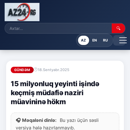
🔍
AZ
EN
RU
18.Sentyabr.2025
GÜNDƏM
15 milyonluq yeyinti işində
keçmiş müdafiə naziri
müavininə hökm
🎧 Məqaləni dinlə:
Bu yazı üçün səsli
versiya hələ hazırlanmayıb.