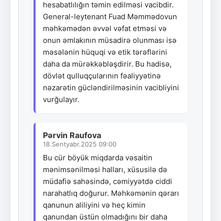
hesabatlılığın təmin edilməsi vacibdir.
General-leytenant Fuad Məmmədovun
məhkəmədən əvvəl vəfat etməsi və
onun əmlakının müsadirə olunması isə
məsələnin hüquqi və etik tərəflərini
daha da mürəkkəbləşdirir. Bu hadisə,
dövlət qulluqçularının fəaliyyətinə
nəzarətin gücləndirilməsinin vacibliyini
vurğulayır.
Pərvin Raufova
18.Sentyabr.2025 09:00
Bu cür böyük miqdarda vəsaitin
mənimsənilməsi halları, xüsusilə də
müdafiə sahəsində, cəmiyyətdə ciddi
narahatlıq doğurur. Məhkəmənin qərarı
qanunun aliliyini və heç kimin
qanundan üstün olmadığını bir daha