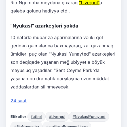
Rio Ngumoha meydana çıxaraq
"Liverpul"
a
qələbə qolunu hədiyyə etdi.
"Nyukasl" azarkeşləri şokda
10 nəfərlə mübarizə aparmalarına və iki qol
geridən gəlmələrinə baxmayaraq, xal qazanmaq
ümidləri puç olan "Nyukasl Yunayted" azarkeşləri
son dəqiqədə yaşanan məğlubiyyətlə böyük
məyusluq yaşadılar. "Sent Ceyms Park"da
yaşanan bu dramatik qarşılaşma uzun müddət
yaddaşlardan silinməyəcək.
24 saat
Etiketlər:
futbol
#Liverpul
#NyukaslYunayted
#RioNgumoha
#İngiltərəPremyerLiqası