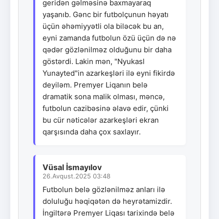
geridən gəlməsinə baxmayaraq
yaşanıb. Gənc bir futbolçunun həyatı
üçün əhəmiyyətli ola biləcək bu an,
eyni zamanda futbolun özü üçün də nə
qədər gözlənilməz olduğunu bir daha
göstərdi. Lakin mən, "Nyukasl
Yunayted"in azarkeşləri ilə eyni fikirdə
deyiləm. Premyer Liqanın belə
dramatik sona malik olması, məncə,
futbolun cazibəsinə əlavə edir, çünki
bu cür nəticələr azarkeşləri ekran
qarşısında daha çox saxlayır.
Vüsal İsmayılov
26.Avqust.2025 03:48
Futbolun belə gözlənilməz anları ilə
doluluğu həqiqətən də heyrətamizdir.
İngiltərə Premyer Liqası tarixində belə