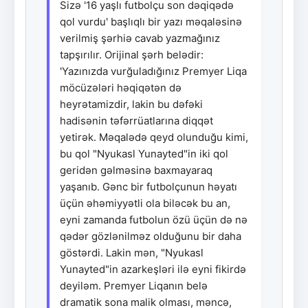
Sizə '16 yaşlı futbolçu son dəqiqədə
qol vurdu' başlıqlı bir yazı məqaləsinə
verilmiş şərhiə cavab yazmağınız
tapşırılır. Orijinal şərh belədir:
'Yazınızda vurğuladığınız Premyer Liqa
möcüzələri həqiqətən də
heyrətamizdir, lakin bu dəfəki
hadisənin təfərrüatlarına diqqət
yetirək. Məqalədə qeyd olunduğu kimi,
bu qol "Nyukasl Yunayted"in iki qol
geridən gəlməsinə baxmayaraq
yaşanıb. Gənc bir futbolçunun həyatı
üçün əhəmiyyətli ola biləcək bu an,
eyni zamanda futbolun özü üçün də nə
qədər gözlənilməz olduğunu bir daha
göstərdi. Lakin mən, "Nyukasl
Yunayted"in azarkeşləri ilə eyni fikirdə
deyiləm. Premyer Liqanın belə
dramatik sona malik olması, məncə,