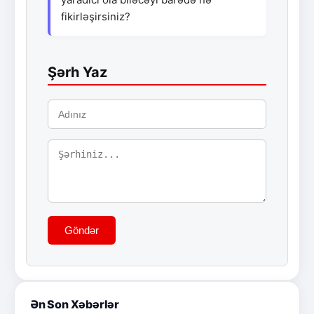
fikirləşirsiniz?
Şərh Yaz
Göndər
Ən Son Xəbərlər