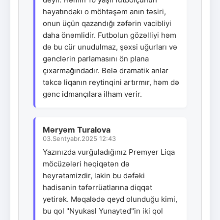
həyatındakı o möhtəşəm anın təsiri,
onun üçün qazandığı zəfərin vacibliyi
daha önəmlidir. Futbolun gözəlliyi həm
də bu cür unudulmaz, şəxsi uğurları və
gənclərin parlamasını ön plana
çıxarmağındadır. Belə dramatik anlar
təkcə liqanın reytinqini artırmır, həm də
gənc idmançılara ilham verir.
Məryəm Turalova
03.Sentyabr.2025 12:43
Yazınızda vurğuladığınız Premyer Liqa
möcüzələri həqiqətən də
heyrətamizdir, lakin bu dəfəki
hadisənin təfərrüatlarına diqqət
yetirək. Məqalədə qeyd olunduğu kimi,
bu qol "Nyukasl Yunayted"in iki qol