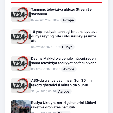
Tanınmış televiziya ulduzu Stiven Ber
saxlanılıb
Avropa
07.Avqust.2026 10:43
16 yaşlı rusiyalı tennisçi Kristina Lyutova
dünya reytinqində ciddi irəliləyişə imza
atdı
Dünya
04.Avqust.2026 11:06
Davina Makkol xərçənglə mübarizədən
sonra televiziya fəaliyyətinə fasilə verir
Avropa
03.Avqust.2026 00:59
ABŞ-da qızılca yayılması: Son 35 ilin
rekord göstəricisi müşahidə olunur
Avropa
31.İyul.2026 05:46
Rusiya Ukraynanın iri şəhərlərini kütləvi
raket və dron atəşinə tutub