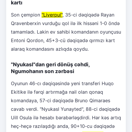
kartı
Son çempion
"Liverpul"
, 35-ci dəqiqədə Rayan
Qravenberxin vurduğu qol ilə ilk hissəni 1-0 öndə
tamamladı. Lakin ev sahibi komandanın oyunçusu
Entoni Qordon, 45+3-cü dəqiqədə qırmızı kart
alaraq komandasını azlıqda qoydu.
"Nyukasl"dan geri dönüş cəhdi,
Ngumohanın son zərbəsi
Oyunun 46-cı dəqiqəsində yeni transferi Huqo
Ekitike ilə fərqi artırmağa nail olan qonaq
komandaya, 57-ci dəqiqədə Bruno Qimaraes
cavab verdi. "Nyukasl Yunayted", 88-ci dəqiqədə
Uill Osula ilə hesabı bərabərləşdirdi. Hər kəs artıq
heç-heçə razılaşdığı anda, 90+10-cu dəqiqədə