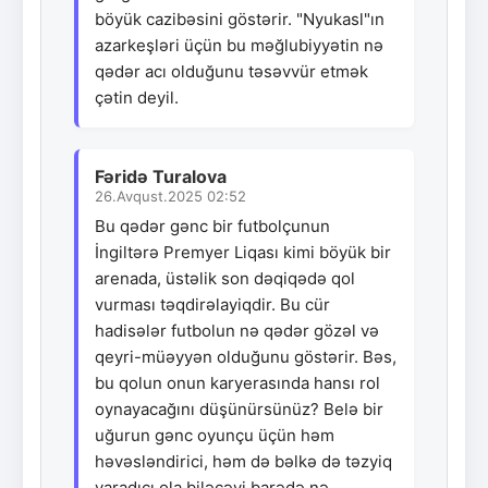
böyük cazibəsini göstərir. "Nyukasl"ın
azarkeşləri üçün bu məğlubiyyətin nə
qədər acı olduğunu təsəvvür etmək
çətin deyil.
Fəridə Turalova
26.Avqust.2025 02:52
Bu qədər gənc bir futbolçunun
İngiltərə Premyer Liqası kimi böyük bir
arenada, üstəlik son dəqiqədə qol
vurması təqdirəlayiqdir. Bu cür
hadisələr futbolun nə qədər gözəl və
qeyri-müəyyən olduğunu göstərir. Bəs,
bu qolun onun karyerasında hansı rol
oynayacağını düşünürsünüz? Belə bir
uğurun gənc oyunçu üçün həm
həvəsləndirici, həm də bəlkə də təzyiq
yaradıcı ola biləcəyi barədə nə