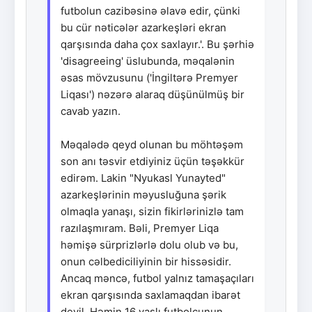
futbolun cazibəsinə əlavə edir, çünki
bu cür nəticələr azarkeşləri ekran
qarşısında daha çox saxlayır.'. Bu şərhiə
'disagreeing' üslubunda, məqalənin
əsas mövzusunu ('İngiltərə Premyer
Liqası') nəzərə alaraq düşünülmüş bir
cavab yazın.
Məqalədə qeyd olunan bu möhtəşəm
son anı təsvir etdiyiniz üçün təşəkkür
edirəm. Lakin "Nyukasl Yunayted"
azarkeşlərinin məyusluğuna şərik
olmaqla yanaşı, sizin fikirlərinizlə tam
razılaşmıram. Bəli, Premyer Liqa
həmişə sürprizlərlə dolu olub və bu,
onun cəlbediciliyinin bir hissəsidir.
Ancaq məncə, futbol yalnız tamaşaçıları
ekran qarşısında saxlamaqdan ibarət
deyil. Həmin 16 yaşlı futbolçunun