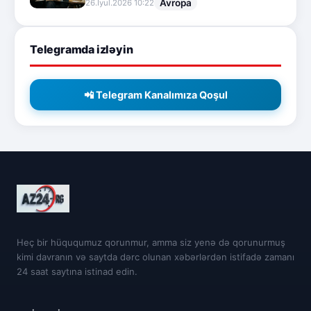
Avropa
26.İyul.2026 10:22
Telegramda izləyin
📲 Telegram Kanalımıza Qoşul
Heç bir hüququmuz qorunmur, amma siz yenə də qorunurmuş
kimi davranın və saytda dərc olunan xəbərlərdən istifadə zamanı
24 saat saytına istinad edin.