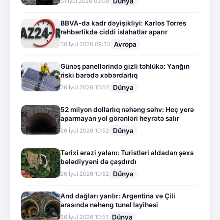
Dünya
31.İyul.2026 03:09
BBVA-da kadr dəyişikliyi: Karlos Torres
rəhbərlikdə ciddi islahatlar aparır
Avropa
30.İyul.2026 09:33
Günəş panellərində gizli təhlükə: Yanğın
riski barədə xəbərdarlıq
Dünya
26.İyul.2026 10:52
52 milyon dollarlıq nəhəng səhv: Heç yerə
aparmayan yol görənləri heyrətə salır
Dünya
26.İyul.2026 10:52
Tarixi ərazi yalanı: Turistləri aldadan şəxs
bələdiyyəni də çaşdırdı
Dünya
26.İyul.2026 10:52
And dağları yarılır: Argentina və Çili
arasında nəhəng tunel layihəsi
Dünya
26.İyul.2026 10:51