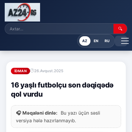
🔍
AZ
EN
RU
26.Avqust.2025
İDMAN
16 yaşlı futbolçu son dəqiqədə
qol vurdu
🎧 Məqaləni dinlə:
Bu yazı üçün səsli
versiya hələ hazırlanmayıb.