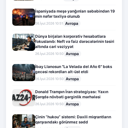
İspaniyada meşə yanğınları səbəbindən 19
min nəfər təxliyə olunub
Avropa
26.İyul.2026 10:51
Dünya birjaları korporativ hesabatlara
fokuslanıb: Neft və faiz dərəcələrinin təsiri
altında cari vəziyyət
Avropa
26.İyul.2026 10:50
İbay Llanosun "La Velada del Año 6" boks
gecəsi rekordları alt-üst etdi
Avropa
26.İyul.2026 10:50
Donald Trampın İran strategiyası: Yaxın
Şərqdə növbəti gərginlik mərhələsi
Avropa
26.İyul.2026 10:50
Çinin “hukou” sistemi: Daxili miqrantların
qarşısındakı görünməz sədd