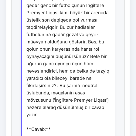
qədər gənc bir futbolçunun İngiltərə
Premyer Liqası kimi böyük bir arenada,
üstəlik son dəqiqədə qol vurması
təqdirəlayiqdir. Bu cür hadisələr
futbolun nə qədər gözəl və qeyri-
müəyyən olduğunu göstərir. Bəs, bu
qolun onun karyerasında hansı rol
oynayacağını düşünürsünüz? Belə bir
uğurun gənc oyunçu üçün həm
həvəsləndirici, həm də bəlkə də təzyiq
yaradıcı ola biləcəyi barədə nə
fikirləşirsiniz?'. Bu şərhiə 'neutral'
üslubunda, məqalənin əsas
mövzusunu ('İngiltərə Premyer Liqası')
nəzərə alaraq düşünülmüş bir cavab
yazın.
**Cavab:**