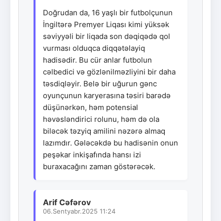
Doğrudan da, 16 yaşlı bir futbolçunun
İngiltərə Premyer Liqası kimi yüksək
səviyyəli bir liqada son dəqiqədə qol
vurması olduqca diqqətəlayiq
hadisədir. Bu cür anlar futbolun
cəlbedici və gözlənilməzliyini bir daha
təsdiqləyir. Belə bir uğurun gənc
oyunçunun karyerasına təsiri barədə
düşünərkən, həm potensial
həvəsləndirici rolunu, həm də ola
biləcək təzyiq amilini nəzərə almaq
lazımdır. Gələcəkdə bu hadisənin onun
peşəkar inkişafında hansı izi
buraxacağını zaman göstərəcək.
Arif Cəfərov
06.Sentyabr.2025 11:24