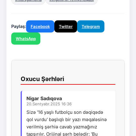
Paylaş:
Facebook
Twitter
Telegram
WhatsApp
Oxucu Şərhləri
Nigar Sadıqova
20.Sentyabr.2025 16:36
Sizə '16 yaşlı futbolçu son dəqiqədə
qol vurdu' başlıqlı bir yazı məqaləsinə
verilmiş şərhiə cavab yazmağınız
tapşırılır. Orijinal şərh belədir: 'Bu