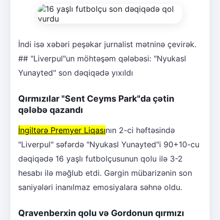
İndi isə xəbəri peşəkar jurnalist mətninə çevirək.
## "Liverpul"un möhtəşəm qələbəsi: "Nyukasl
Yunayted" son dəqiqədə yıxıldı
Qırmızılar "Sent Ceyms Park"da çətin
qələbə qazandı
İngiltərə Premyer Liqası
nın 2-ci həftəsində
"Liverpul" səfərdə "Nyukasl Yunayted"i 90+10-cu
dəqiqədə 16 yaşlı futbolçusunun qolu ilə 3-2
hesabı ilə məğlub etdi. Gərgin mübarizənin son
saniyələri inanılmaz emosiyalara səhnə oldu.
Qravenberxin qolu və Gordonun qırmızı