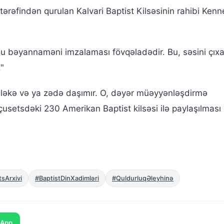
ərəfindən qurulan Kalvari Baptist Kilsəsinin rahibi Ken
u bəyannaməni imzalaması fövqəladədir. Bu, səsini çıx
."
 ləkə və ya zədə daşımır. O, dəyər müəyyənləşdirmə
usetsdəki 230 Amerikan Baptist kilsəsi ilə paylaşılması
sArxivi
#BaptistDinXadimləri
#QuldurluqƏleyhinə
sApp