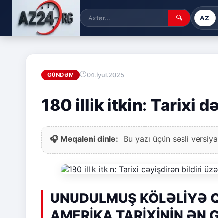
🔍
AZ
04.İyul.2025
GÜNDƏM
180 illik itkin: Tarixi d
🎧 Məqaləni dinlə:
Bu yazı üçün səsli versiya
UNUDULMUŞ KÖLƏLİYƏ Q
AMERİKA TARİXİNİN ƏN G