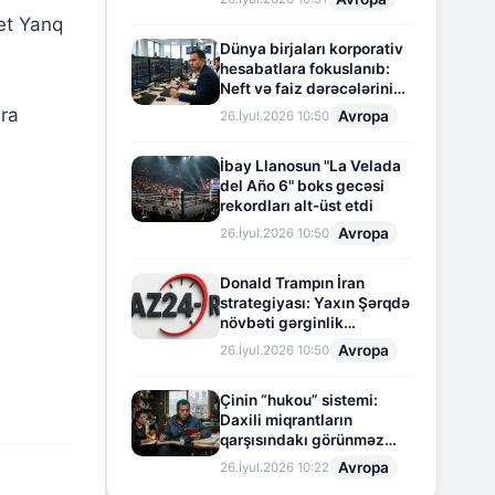
net Yanq
Dünya birjaları korporativ
hesabatlara fokuslanıb:
Neft və faiz dərəcələrinin
təsiri altında cari vəziyyət
ara
Avropa
26.İyul.2026 10:50
İbay Llanosun "La Velada
del Año 6" boks gecəsi
rekordları alt-üst etdi
Avropa
26.İyul.2026 10:50
Donald Trampın İran
strategiyası: Yaxın Şərqdə
növbəti gərginlik
mərhələsi
Avropa
26.İyul.2026 10:50
Çinin “hukou” sistemi:
Daxili miqrantların
qarşısındakı görünməz
sədd
Avropa
26.İyul.2026 10:22