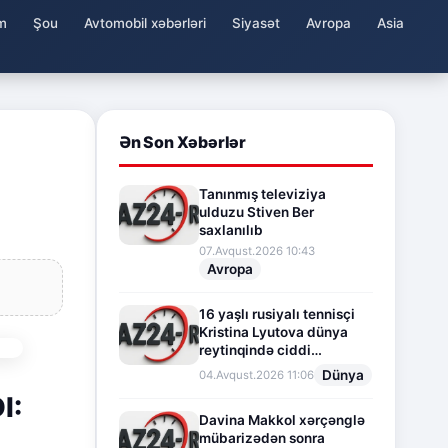
m
Şou
Avtomobil xəbərləri
Siyasət
Avropa
Asia
Ən Son Xəbərlər
Tanınmış televiziya
ulduzu Stiven Ber
saxlanılıb
07.Avqust.2026 10:43
Avropa
16 yaşlı rusiyalı tennisçi
Kristina Lyutova dünya
reytinqində ciddi
irəliləyişə imza atdı
Dünya
04.Avqust.2026 11:06
I:
Davina Makkol xərçənglə
mübarizədən sonra