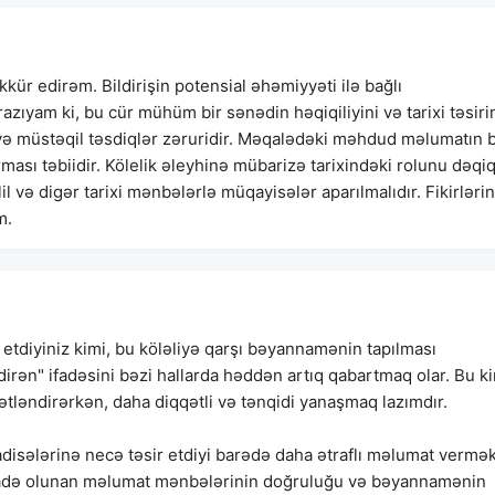
kür edirəm. Bildirişin potensial əhəmiyyəti ilə bağlı
 razıyam ki, bu cür mühüm bir sənədin həqiqiliyini və tarixi təsiri
 və müstəqil təsdiqlər zəruridir. Məqalədəki məhdud məlumatın 
rması təbiidir. Kölelik əleyhinə mübarizə tarixindəki rolunu dəqi
və digər tarixi mənbələrlə müqayisələr aparılmalıdır. Fikirlərin
m.
etdiyiniz kimi, bu köləliyə qarşı bəyannamənin tapılması
işdirən" ifadəsini bəzi hallarda həddən artıq qabartmaq olar. Bu k
ətləndirərkən, daha diqqətli və tənqidi yanaşmaq lazımdır.
ələrinə necə təsir etdiyi barədə daha ətraflı məlumat vermək
tifadə olunan məlumat mənbələrinin doğruluğu və bəyannamənin