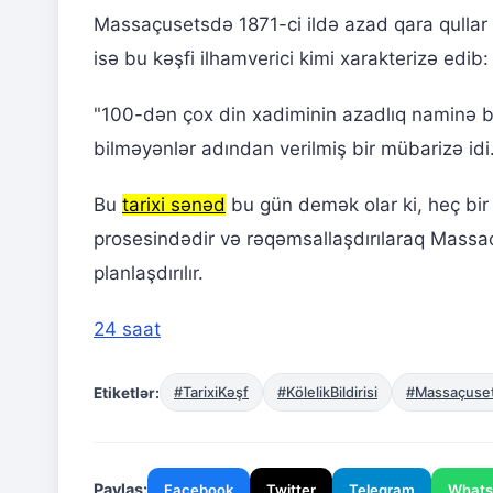
Massaçusetsdə 1871-ci ildə azad qara qullar t
isə bu kəşfi ilhamverici kimi xarakterizə edib:
"100-dən çox din xadiminin azadlıq naminə b
bilməyənlər adından verilmiş bir mübarizə idi
Bu
tarixi sənəd
bu gün demək olar ki, heç bir
prosesindədir və rəqəmsallaşdırılaraq Massaç
planlaşdırılır.
24 saat
Etiketlər:
#TarixiKəşf
#KölelikBildirisi
#Massaçuset
Paylaş:
Facebook
Twitter
Telegram
What