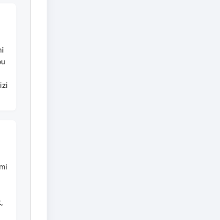
ni
bu
q
izi
imi
,