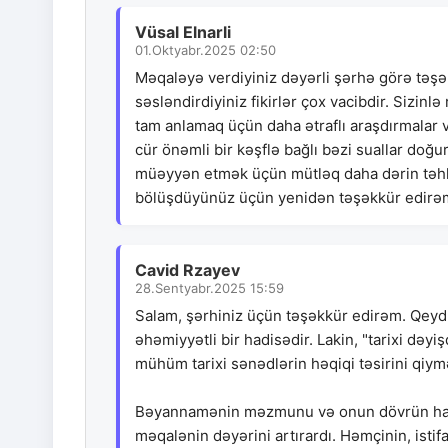
Vüsal Elnarli
01.Oktyabr.2025 02:50
Məqaləyə verdiyiniz dəyərli şərhə görə təşək
səsləndirdiyiniz fikirlər çox vacibdir. Sizinlə
tam anlamaq üçün daha ətraflı araşdırmalar
cür önəmli bir kəşflə bağlı bəzi suallar doğu
müəyyən etmək üçün mütləq daha dərin təhlil 
bölüşdüyünüz üçün yenidən təşəkkür edirə
Cavid Rzayev
28.Sentyabr.2025 15:59
Salam, şərhiniz üçün təşəkkür edirəm. Qeyd 
əhəmiyyətli bir hadisədir. Lakin, "tarixi dəy
mühüm tarixi sənədlərin həqiqi təsirini qiym
Bəyannamənin məzmunu və onun dövrün hadis
məqalənin dəyərini artırardı. Həmçinin, is