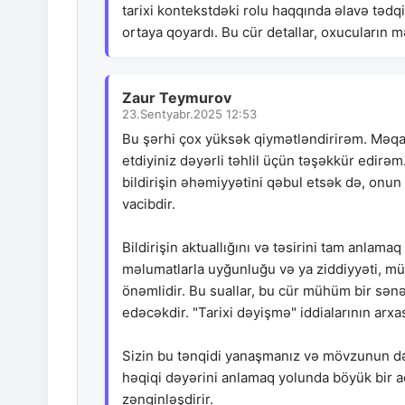
tarixi kontekstdəki rolu haqqında əlavə tədq
ortaya qoyardı. Bu cür detallar, oxucuların
Zaur Teymurov
23.Sentyabr.2025 12:53
Bu şərhi çox yüksək qiymətləndirirəm. Məqalə
etdiyiniz dəyərli təhlil üçün təşəkkür edirəm
bildirişin əhəmiyyətini qəbul etsək də, onu
vacibdir.
Bildirişin aktuallığını və təsirini tam anlam
məlumatlarla uyğunluğu və ya ziddiyyəti, müəl
önəmlidir. Bu suallar, bu cür mühüm bir sən
edəcəkdir. "Tarixi dəyişmə" iddialarının arx
Sizin bu tənqidi yanaşmanız və mövzunun dəri
həqiqi dəyərini anlamaq yolunda böyük bir 
zənginləşdirir.