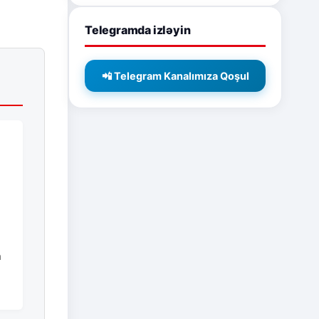
Telegramda izləyin
📲 Telegram Kanalımıza Qoşul
n