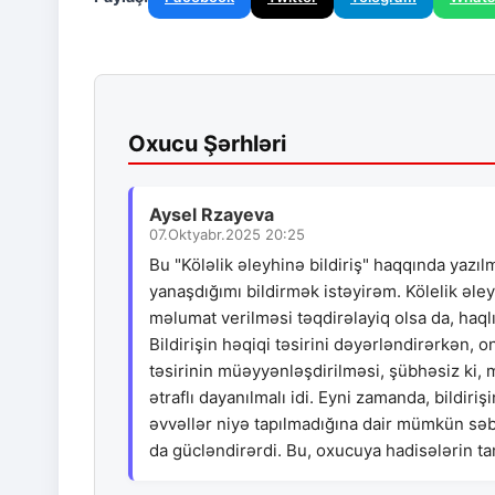
Oxucu Şərhləri
Aysel Rzayeva
07.Oktyabr.2025 20:25
Bu "Köləlik əleyhinə bildiriş" haqqında yazıl
yanaşdığımı bildirmək istəyirəm. Kölelik əley
məlumat verilməsi təqdirəlayiq olsa da, haq
Bildirişin həqiqi təsirini dəyərləndirərkən, 
təsirinin müəyyənləşdirilməsi, şübhəsiz ki
ətraflı dayanılmalı idi. Eyni zamanda, bildiri
əvvəllər niyə tapılmadığına dair mümkün səbə
da gücləndirərdi. Bu, oxucuya hadisələrin 