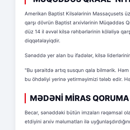
Amerikan Baptist Kilsələrinin Massaçusets üzr
qarşı dövrün Baptist arxivlərinin Müqəddəs Q
düz 14 il əvvəl kilsə rəhbərlərinin köləliyə q
diqqətəlayiqdir.
Sənəddə yer alan bu ifadələr, kilsə liderlərin
"Bu şəraitdə artıq susqun qala bilmərik. Həm 
bu öhdəliyi yerinə yetirməyimizi tələb edir. Hə
MƏDƏNİ MİRAS QORUMA 
Becar, sənəddəki bütün imzaları rəqəmsal olar
etdiyini arxiv məlumatları ilə uyğunlaşdırdığını 