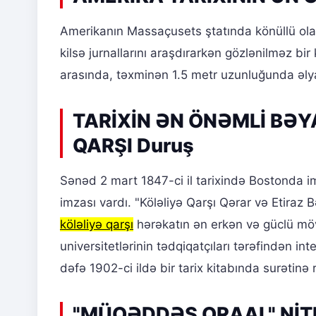
Amerikanın Massaçusets ştatında könüllü olara
kilsə jurnallarını araşdırarkən gözlənilməz bir
arasında, təxminən 1.5 metr uzunluğunda əly
TARİXİN ƏN ÖNƏMLİ BƏY
QARŞI Duruş
Sənəd 2 mart 1847-ci il tarixində Bostonda i
imzası vardı. "Köləliyə Qarşı Qərar və Etira
köləliyə qarşı
hərəkatın ən erkən və güclü möv
universitetlərinin tədqiqatçıları tərəfindən int
dəfə 1902-ci ildə bir tarix kitabında surətinə 
"MÜQƏDDƏS QRAAL" NİTE