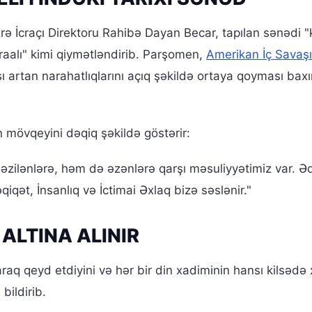
ə İcraçı Direktoru Rahibə Dayan Becar, tapılan sənədi "k
raalı" kimi qiymətləndirib. Parşomen,
Amerikan İç Savaş
arşı artan narahatlıqlarını açıq şəkildə ortaya qoyması ba
in mövqeyini dəqiq şəkildə göstərir:
əzilənlərə, həm də əzənlərə qarşı məsuliyyətimiz var. Əd
qiqət, İnsanlıq və İctimai Əxlaq bizə səslənir."
ALTINA ALINIR
aq qeyd etdiyini və hər bir din xadiminin hansı kilsədə
bildirib.