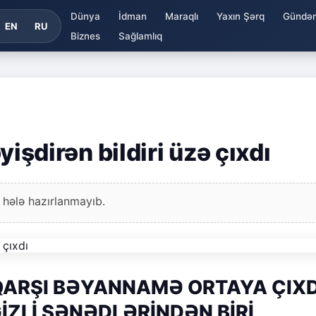
Dünya
İdman
Maraqlı
Yaxın Şərq
Gündə
EN
RU
Biznes
Sağlamlıq
əyişdirən bildiri üzə çıxdı
 hələ hazırlanmayıb.
ARŞI BƏYANNAMƏ ORTAYA ÇIXD
İZLİ SƏNƏDLƏRİNDƏN BİRİ