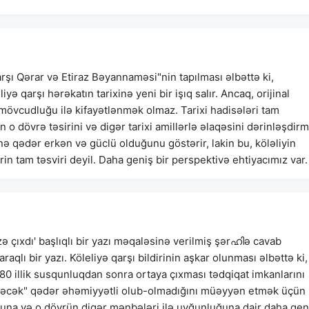
arşı Qərar və Etiraz Bəyannaməsi"nin tapılması əlbəttə ki,
yə qarşı hərəkatın tarixinə yeni bir işıq salır. Ancaq, orijinal
 mövcudluğu ilə kifayətlənmək olmaz. Tarixi hadisələri tam
 o dövrə təsirini və digər tarixi amillərlə əlaqəsini dərinləşdir
nə qədər erkən və güclü olduğunu göstərir, lakin bu, köləliyin
in tam təsviri deyil. Daha geniş bir perspektivə ehtiyacımız var.
i üzə çıxdı' başlıqlı bir yazı məqaləsinə verilmiş şərഹിə cavab
araqlı bir yazı. Köleliyə qarşı bildirinin aşkar olunması əlbəttə ki,
180 illik susqunluqdan sonra ortaya çıxması tədqiqat imkanlarını
işdirəcək" qədər əhəmiyyətli olub-olmadığını müəyyən etmək üçün
mununa və o dövrün digər mənbələri ilə uyğunluğuna dair daha gen