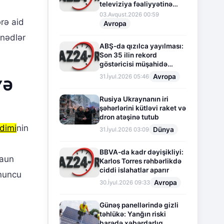
televiziya fəaliyyətinə
fasilə verir
03.Avqust.2026 00:59
rə aid
Avropa
ənədlər
ABŞ-da qızılca yayılması:
Son 35 ilin rekord
göstəricisi müşahidə
olunur
Avropa
31.İyul.2026 05:46
YƏ
Rusiya Ukraynanın iri
şəhərlərini kütləvi raket və
dron atəşinə tutub
adimi
nin
Dünya
31.İyul.2026 03:09
a
BBVA-da kadr dəyişikliyi:
raun
Karlos Torres rəhbərlikdə
ciddi islahatlar aparır
onuncu
Avropa
30.İyul.2026 09:33
Günəş panellərində gizli
təhlükə: Yanğın riski
barədə xəbərdarlıq