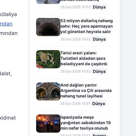
Dünya
26.İyul.2026 10:52
öləliyə
52 milyon dollarlıq nəhəng
ından
səhv: Heç yerə aparmayan
yol görənləri heyrətə salır
xımından
Dünya
26.İyul.2026 10:52
Tarixi ərazi yalanı:
Turistləri aldadan şəxs
bələdiyyəni də çaşdırdı
Dünya
26.İyul.2026 10:52
alət,
And dağları yarılır:
Argentina və Çili arasında
nəhəng tunel layihəsi
Dünya
26.İyul.2026 10:51
İspaniyada meşə
 xidmət
yanğınları səbəbindən 19
min nəfər təxliyə olunub
Avropa
26.İyul.2026 10:51