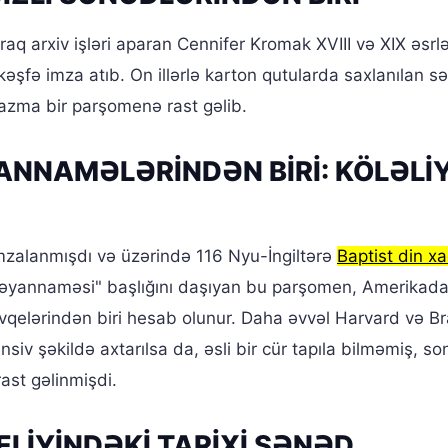
q arxiv işləri aparan Cennifer Kromak XVIII və XIX əsrlə
 kəşfə imza atıb. On illərlə karton qutularda saxlanılan s
azma bir parşomenə rast gəlib.
ANNAMƏLƏRİNDƏN BİRİ: KÖLƏLİ
mzalanmışdı və üzərində 116 Nyu-İngiltərə
Baptist din x
z Bəyannaməsi" başlığını daşıyan bu parşomen, Amerikad
qelərindən biri hesab olunur. Daha əvvəl Harvard və B
ensiv şəkildə axtarılsa da, əsli bir cür tapıla bilməmiş, s
rast gəlinmişdi.
LİYİNDƏKİ TARİXİ SƏNƏD