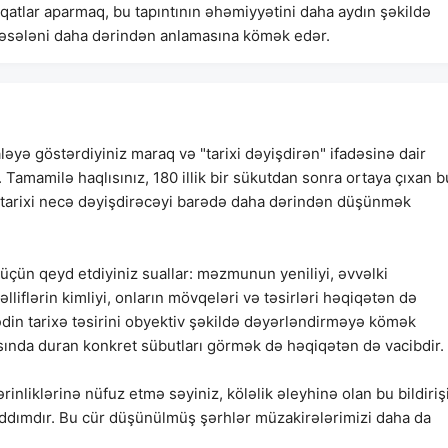
iqatlar aparmaq, bu tapıntının əhəmiyyətini daha aydın şəkildə
 məsələni daha dərindən anlamasına kömək edər.
yə göstərdiyiniz maraq və "tarixi dəyişdirən" ifadəsinə dair
. Tamamilə haqlısınız, 180 illik bir sükutdan sonra ortaya çıxan b
n tarixi necə dəyişdirəcəyi barədə daha dərindən düşünmək
aq üçün qeyd etdiyiniz suallar: məzmunun yeniliyi, əvvəlki
liflərin kimliyi, onların mövqeləri və təsirləri həqiqətən də
ədin tarixə təsirini obyektiv şəkildə dəyərləndirməyə kömək
asında duran konkret sübutları görmək də həqiqətən də vacibdir.
nliklərinə nüfuz etmə səyiniz, köləlik əleyhinə olan bu bildiriş
addımdır. Bu cür düşünülmüş şərhlər müzakirələrimizi daha da