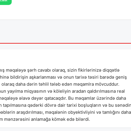
mış məqaləyə şərh cavabı olaraq, sizin fikirlərinizə diqqətlə
hinə bildirişin aşkarlanması və onun tarixə təsiri barədə geniş
lı olaraq daha dərin təhlil tələb edən məqamlra mövcuddur.
onun yayılma miqyasının və köleliyin aradan qaldırılmasına real
, məqaləyə əlavə dəyər qatacaqdır. Bu məqamlar üzərində daha
şin tapılmasına qədərki dövrə dair tarixi boşluqların və bu sənədi
blərin araşdırılması, məqalənin obyektivliyini və tamlığını daha
tam mənzərəsini anlamağa kömək edə bilərdi.