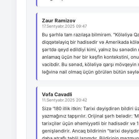
Zaur Ramizov
17.Sentyabr.2025 09:47
Bu şərhlə tam razılaşa bilmirəm. "Köləliyə Q
diqqətəlayiq bir hadisədir və Amerikada köləli
şərtdə qeyd edildiyi kimi, yalnız bu sənədin
anlamaq üçün hər bir kəşfin kontekstini, onun
vacibdir. Bu sənəd, köləliyə qarşı mövqeyin 
ləğvinə nail olmaq üçün görülən bütün səylər
Vəfa Cavadli
11.Sentyabr.2025 20:42
Sizə '180 illik itkin: Tarixi dəyişdirən bildir
yazmağınız tapşırılır. Orijinal şərh belədir: 'M
tarixçilər üçün əhəmiyyətli bir hadisədir və 
genişləndirir. Ancaq bildirinin "tarixi dəy
daha ətraflı təhlil lazımdır. Bildirinin məz