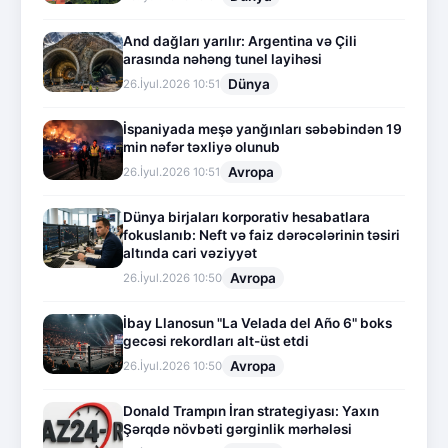
And dağları yarılır: Argentina və Çili
arasında nəhəng tunel layihəsi
Dünya
26.İyul.2026 10:51
İspaniyada meşə yanğınları səbəbindən 19
min nəfər təxliyə olunub
Avropa
26.İyul.2026 10:51
Dünya birjaları korporativ hesabatlara
fokuslanıb: Neft və faiz dərəcələrinin təsiri
altında cari vəziyyət
Avropa
26.İyul.2026 10:50
İbay Llanosun "La Velada del Año 6" boks
gecəsi rekordları alt-üst etdi
Avropa
26.İyul.2026 10:50
Donald Trampın İran strategiyası: Yaxın
Şərqdə növbəti gərginlik mərhələsi