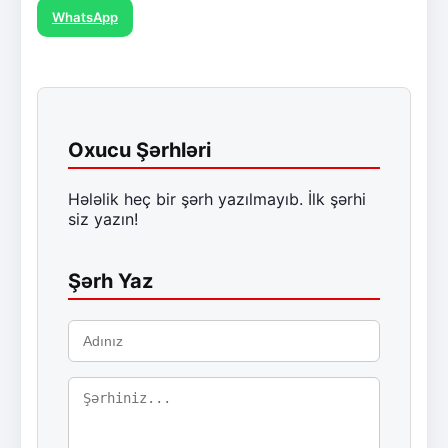
WhatsApp
Oxucu Şərhləri
Hələlik heç bir şərh yazılmayıb. İlk şərhi
siz yazın!
Şərh Yaz