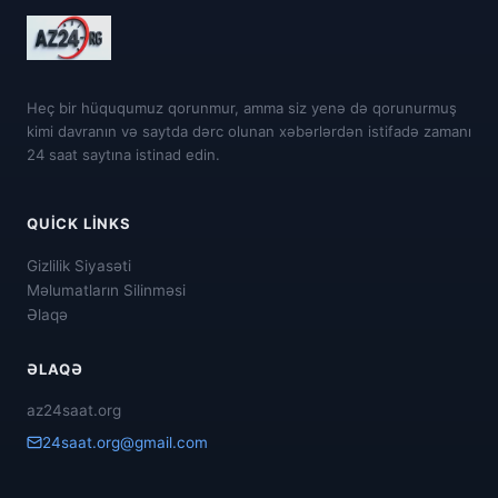
Heç bir hüququmuz qorunmur, amma siz yenə də qorunurmuş
kimi davranın və saytda dərc olunan xəbərlərdən istifadə zamanı
24 saat saytına istinad edin.
QUICK LINKS
Gizlilik Siyasəti
Məlumatların Silinməsi
Əlaqə
ƏLAQƏ
az24saat.org
24saat.org@gmail.com