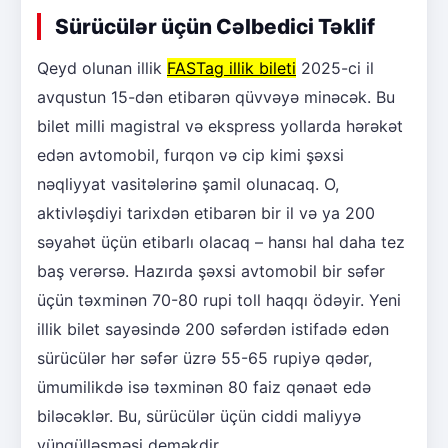
Sürücülər üçün Cəlbedici Təklif
Qeyd olunan illik
FASTag illik bileti
2025-ci il
avqustun 15-dən etibarən qüvvəyə minəcək. Bu
bilet milli magistral və ekspress yollarda hərəkət
edən avtomobil, furqon və cip kimi şəxsi
nəqliyyat vasitələrinə şamil olunacaq. O,
aktivləşdiyi tarixdən etibarən bir il və ya 200
səyahət üçün etibarlı olacaq – hansı hal daha tez
baş verərsə. Hazırda şəxsi avtomobil bir səfər
üçün təxminən 70-80 rupi toll haqqı ödəyir. Yeni
illik bilet sayəsində 200 səfərdən istifadə edən
sürücülər hər səfər üzrə 55-65 rupiyə qədər,
ümumilikdə isə təxminən 80 faiz qənaət edə
biləcəklər. Bu, sürücülər üçün ciddi maliyyə
yüngülləşməsi deməkdir.