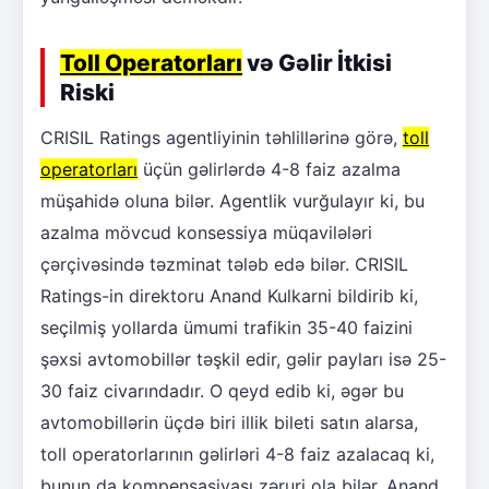
Toll Operatorları
və Gəlir İtkisi
Riski
CRISIL Ratings agentliyinin təhlillərinə görə,
toll
operatorları
üçün gəlirlərdə 4-8 faiz azalma
müşahidə oluna bilər. Agentlik vurğulayır ki, bu
azalma mövcud konsessiya müqavilələri
çərçivəsində təzminat tələb edə bilər. CRISIL
Ratings-in direktoru Anand Kulkarni bildirib ki,
seçilmiş yollarda ümumi trafikin 35-40 faizini
şəxsi avtomobillər təşkil edir, gəlir payları isə 25-
30 faiz civarındadır. O qeyd edib ki, əgər bu
avtomobillərin üçdə biri illik bileti satın alarsa,
toll operatorlarının gəlirləri 4-8 faiz azalacaq ki,
bunun da kompensasiyası zəruri ola bilər. Anand