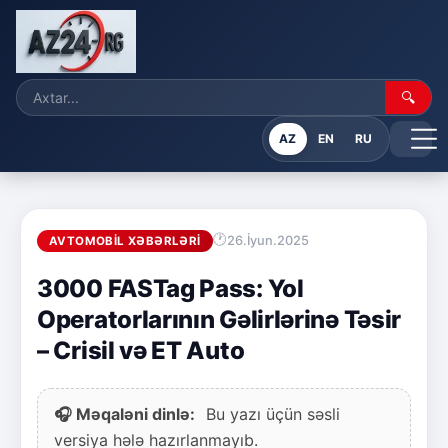
🔍
AZ
EN
RU
26.İyun.2025
AVTOMOBIL XƏBƏRLƏRI
3000 FASTag Pass: Yol
Operatorlarının Gəlirlərinə Təsir
– Crisil və ET Auto
🎧 Məqaləni dinlə:
Bu yazı üçün səsli
versiya hələ hazırlanmayıb.