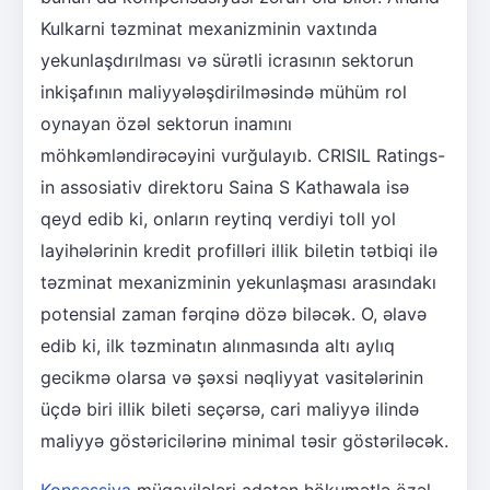
Kulkarni təzminat mexanizminin vaxtında
yekunlaşdırılması və sürətli icrasının sektorun
inkişafının maliyyələşdirilməsində mühüm rol
oynayan özəl sektorun inamını
möhkəmləndirəcəyini vurğulayıb. CRISIL Ratings-
in assosiativ direktoru Saina S Kathawala isə
qeyd edib ki, onların reytinq verdiyi toll yol
layihələrinin kredit profilləri illik biletin tətbiqi ilə
təzminat mexanizminin yekunlaşması arasındakı
potensial zaman fərqinə dözə biləcək. O, əlavə
edib ki, ilk təzminatın alınmasında altı aylıq
gecikmə olarsa və şəxsi nəqliyyat vasitələrinin
üçdə biri illik bileti seçərsə, cari maliyyə ilində
maliyyə göstəricilərinə minimal təsir göstəriləcək.
Konsessiya
müqavilələri adətən hökumətlə özəl