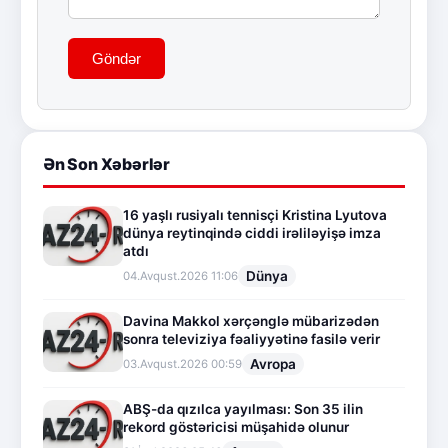
Göndər
Ən Son Xəbərlər
16 yaşlı rusiyalı tennisçi Kristina Lyutova
dünya reytinqində ciddi irəliləyişə imza
atdı
Dünya
04.Avqust.2026 11:06
Davina Makkol xərçənglə mübarizədən
sonra televiziya fəaliyyətinə fasilə verir
Avropa
03.Avqust.2026 00:59
ABŞ-da qızılca yayılması: Son 35 ilin
rekord göstəricisi müşahidə olunur