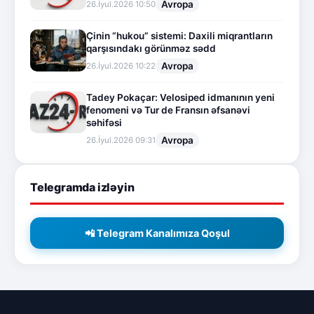
Avropa
26.İyul.2026 10:50
Çinin “hukou” sistemi: Daxili miqrantların
qarşısındakı görünməz sədd
Avropa
26.İyul.2026 10:22
Tadey Pokaçar: Velosiped idmanının yeni
fenomeni və Tur de Fransın əfsanəvi
səhifəsi
Avropa
26.İyul.2026 09:31
Telegramda izləyin
📲 Telegram Kanalımıza Qoşul