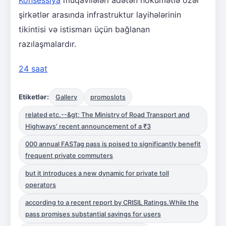
şirkətlər arasında infrastruktur layihələrinin
tikintisi və istismarı üçün bağlanan
razılaşmalardır.
24 saat
Etiketlər:
Gallery
promoslots
related etc.--&gt; The Ministry of Road Transport and
Highways' recent announcement of a ₹3
000 annual FASTag pass is poised to significantly benefit
frequent private commuters
but it introduces a new dynamic for private toll
operators
according to a recent report by CRISIL Ratings.While the
pass promises substantial savings for users