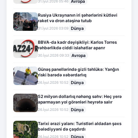
Avropa
31.İyul.2026 05:46
Rusiya Ukraynanın iri şəhərlərini kütləvi
raket və dron atəşinə tutub
Dünya
31.İyul.2026 03:09
BBVA-da kadr dəyişikliyi: Karlos Torres
rəhbərlikdə ciddi islahatlar aparır
Avropa
30.İyul.2026 09:33
Günəş panellərində gizli təhlükə: Yanğın
riski barədə xəbərdarlıq
Dünya
26.İyul.2026 10:52
52 milyon dollarlıq nəhəng səhv: Heç yerə
aparmayan yol görənləri heyrətə salır
Dünya
26.İyul.2026 10:52
Tarixi ərazi yalanı: Turistləri aldadan şəxs
bələdiyyəni də çaşdırdı
Dünya
26.İyul.2026 10:52