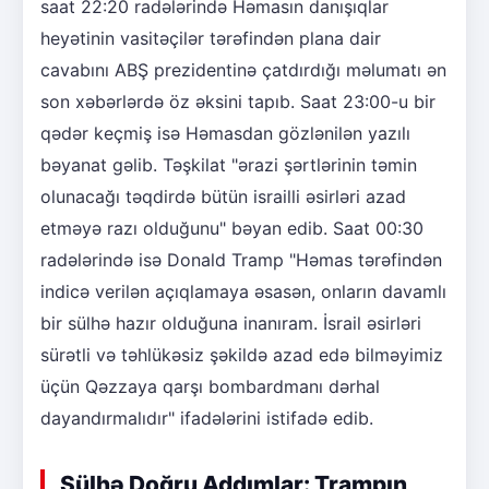
saat 22:20 radələrində Həmasın danışıqlar
heyətinin vasitəçilər tərəfindən plana dair
cavabını ABŞ prezidentinə çatdırdığı məlumatı ən
son xəbərlərdə öz əksini tapıb. Saat 23:00-u bir
qədər keçmiş isə Həmasdan gözlənilən yazılı
bəyanat gəlib. Təşkilat "ərazi şərtlərinin təmin
olunacağı təqdirdə bütün israilli əsirləri azad
etməyə razı olduğunu" bəyan edib. Saat 00:30
radələrində isə Donald Tramp "Həmas tərəfindən
indicə verilən açıqlamaya əsasən, onların davamlı
bir sülhə hazır olduğuna inanıram. İsrail əsirləri
sürətli və təhlükəsiz şəkildə azad edə bilməyimiz
üçün Qəzzaya qarşı bombardmanı dərhal
dayandırmalıdır" ifadələrini istifadə edib.
Sülhə Doğru Addımlar: Trampın