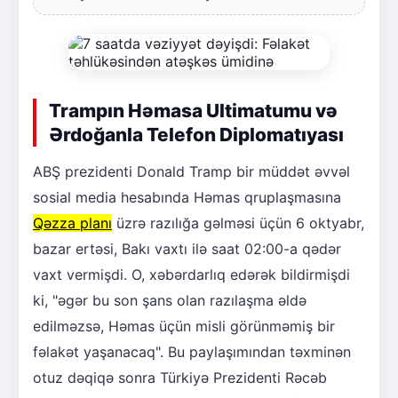
Trampın Həmasa Ultimatumu və
Ərdoğanla Telefon Diplomatıyası
ABŞ prezidenti Donald Tramp bir müddət əvvəl
sosial media hesabında Həmas qruplaşmasına
Qəzza planı
üzrə razılığa gəlməsi üçün 6 oktyabr,
bazar ertəsi, Bakı vaxtı ilə saat 02:00-a qədər
vaxt vermişdi. O, xəbərdarlıq edərək bildirmişdi
ki, "əgər bu son şans olan razılaşma əldə
edilməzsə, Həmas üçün misli görünməmiş bir
fəlakət yaşanacaq". Bu paylaşımından təxminən
otuz dəqiqə sonra Türkiyə Prezidenti Rəcəb