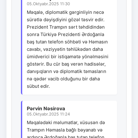
05.Oktyabr.2025 11:30
Məqalə, diplomatik gərginliyin necə
sürətlə dəyişdiyini gözəl təsvir edir.
Prezident Trampın sərt təhdidindən
sonra Türkiyə Prezidenti Ərdoğanla
baş tutan telefon söhbəti və Həmasın
cavabı, vəziyyətin təhlükədən daha
ümidverici bir istiqamətə yönəlməsini
göstərir. Bu cür baş verən hadisələr,
danışıqların və diplomatik təmasların
nə qədər vacib olduğunu bir daha
sübut edir.
Pərvin Nəsirova
05.Oktyabr.2025 11:24
Məqalədəki məlumatlar, xüsusən də
Trampın Həmasla bağlı bəyanatı və
ardınca Ərdoğanla baş tutan telefon