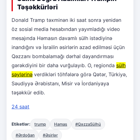
Təşəkkürləri
Donald Tramp təxminən iki saat sonra yenidən
öz sosial media hesabından yayımladığı video
mesajında Həmasın davamlı sülh istədiyinə
inandığını və İsrailin əsirlərin azad edilməsi üçün
Qəzzanı bombalamağı dərhal dayandırması
gərəkdiyini bir daha vurğulayıb. O, regionda
sülh
səylərinə
verdikləri töhfələrə görə Qətər, Türkiyə,
Səudiyyə Ərəbistanı, Misir və İordaniyaya
təşəkkür edib.
24 saat
Etiketlər:
trump
Hamas
#QəzzaSülhü
#Ərdoğan
#Əsirlər