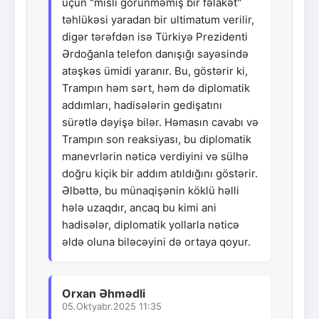
üçün "misli görünməmiş bir fəlakət"
təhlükəsi yaradan bir ultimatum verilir,
digər tərəfdən isə Türkiyə Prezidenti
Ərdoğanla telefon danışığı sayəsində
atəşkəs ümidi yaranır. Bu, göstərir ki,
Trampın həm sərt, həm də diplomatik
addımları, hadisələrin gedişatını
sürətlə dəyişə bilər. Həmasın cavabı və
Trampın son reaksiyası, bu diplomatik
manevrlərin nəticə verdiyini və sülhə
doğru kiçik bir addım atıldığını göstərir.
Əlbəttə, bu münaqişənin köklü həlli
hələ uzaqdır, ancaq bu kimi ani
hadisələr, diplomatik yollarla nəticə
əldə oluna biləcəyini də ortaya qoyur.
Orxan Əhmədli
05.Oktyabr.2025 11:35