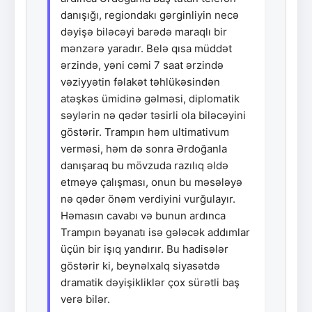
danışığı, regiondakı gərginliyin necə
dəyişə biləcəyi barədə maraqlı bir
mənzərə yaradır. Belə qısa müddət
ərzində, yəni cəmi 7 saat ərzində
vəziyyətin fəlakət təhlükəsindən
atəşkəs ümidinə gəlməsi, diplomatik
səylərin nə qədər təsirli ola biləcəyini
göstərir. Trampın həm ultimativum
verməsi, həm də sonra Ərdoğanla
danışaraq bu mövzuda razılıq əldə
etməyə çalışması, onun bu məsələyə
nə qədər önəm verdiyini vurğulayır.
Həmasın cavabı və bunun ardınca
Trampın bəyanatı isə gələcək addımlar
üçün bir işıq yandırır. Bu hadisələr
göstərir ki, beynəlxalq siyasətdə
dramatik dəyişikliklər çox sürətli baş
verə bilər.