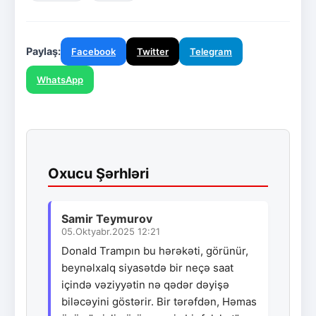
Paylaş:
Facebook
Twitter
Telegram
WhatsApp
Oxucu Şərhləri
Samir Teymurov
05.Oktyabr.2025 12:21
Donald Trampın bu hərəkəti, görünür,
beynəlxalq siyasətdə bir neçə saat
içində vəziyyətin nə qədər dəyişə
biləcəyini göstərir. Bir tərəfdən, Həmas