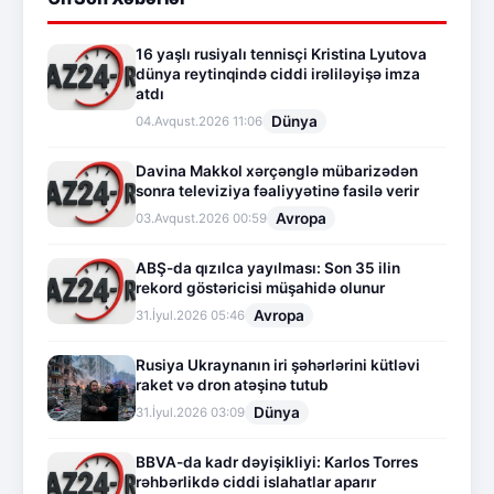
16 yaşlı rusiyalı tennisçi Kristina Lyutova
dünya reytinqində ciddi irəliləyişə imza
atdı
Dünya
04.Avqust.2026 11:06
Davina Makkol xərçənglə mübarizədən
sonra televiziya fəaliyyətinə fasilə verir
Avropa
03.Avqust.2026 00:59
ABŞ-da qızılca yayılması: Son 35 ilin
rekord göstəricisi müşahidə olunur
Avropa
31.İyul.2026 05:46
Rusiya Ukraynanın iri şəhərlərini kütləvi
raket və dron atəşinə tutub
Dünya
31.İyul.2026 03:09
BBVA-da kadr dəyişikliyi: Karlos Torres
rəhbərlikdə ciddi islahatlar aparır