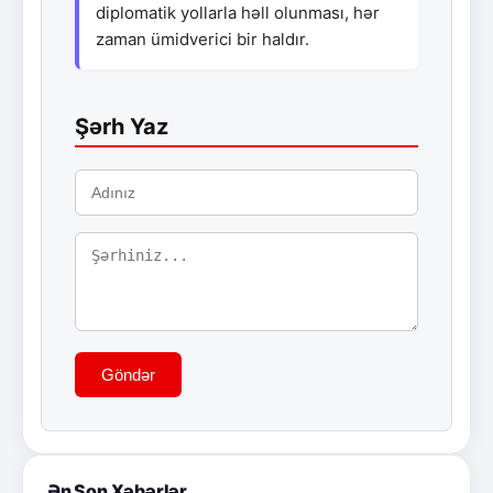
diplomatik yollarla həll olunması, hər
zaman ümidverici bir haldır.
Şərh Yaz
Göndər
Ən Son Xəbərlər