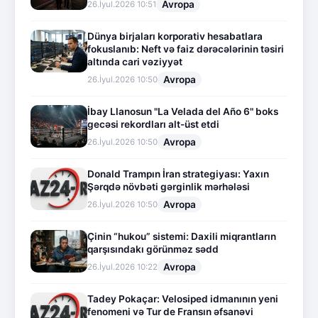
Avropa
26.İyul.2026 10:51
Dünya birjaları korporativ hesabatlara
fokuslanıb: Neft və faiz dərəcələrinin təsiri
altında cari vəziyyət
Avropa
26.İyul.2026 10:50
İbay Llanosun "La Velada del Año 6" boks
gecəsi rekordları alt-üst etdi
Avropa
26.İyul.2026 10:50
Donald Trampın İran strategiyası: Yaxın
Şərqdə növbəti gərginlik mərhələsi
Avropa
26.İyul.2026 10:50
Çinin “hukou” sistemi: Daxili miqrantların
qarşısındakı görünməz sədd
Avropa
26.İyul.2026 10:22
Tadey Pokaçar: Velosiped idmanının yeni
fenomeni və Tur de Fransın əfsanəvi