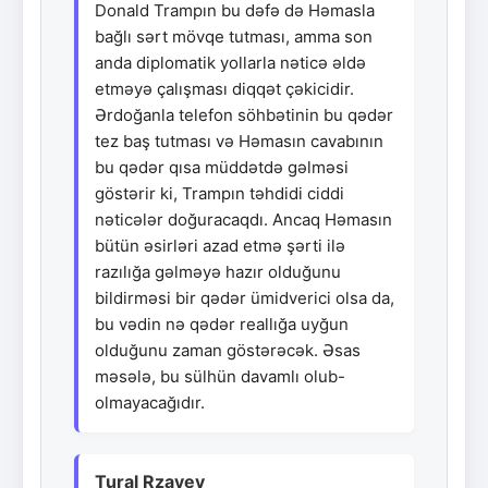
Donald Trampın bu dəfə də Həmasla
bağlı sərt mövqe tutması, amma son
anda diplomatik yollarla nəticə əldə
etməyə çalışması diqqət çəkicidir.
Ərdoğanla telefon söhbətinin bu qədər
tez baş tutması və Həmasın cavabının
bu qədər qısa müddətdə gəlməsi
göstərir ki, Trampın təhdidi ciddi
nəticələr doğuracaqdı. Ancaq Həmasın
bütün əsirləri azad etmə şərti ilə
razılığa gəlməyə hazır olduğunu
bildirməsi bir qədər ümidverici olsa da,
bu vədin nə qədər reallığa uyğun
olduğunu zaman göstərəcək. Əsas
məsələ, bu sülhün davamlı olub-
olmayacağıdır.
Tural Rzayev