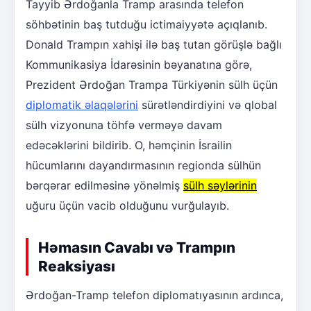
Tayyib Ərdoğanla Tramp arasında telefon
söhbətinin baş tutduğu ictimaiyyətə açıqlanıb.
Donald Trampın xahişi ilə baş tutan görüşlə bağlı
Kommunikasiya İdarəsinin bəyanatına görə,
Prezident Ərdoğan Trampa Türkiyənin sülh üçün
diplomatik əlaqələrini
sürətləndirdiyini və qlobal
sülh vizyonuna töhfə verməyə davam
edəcəklərini bildirib. O, həmçinin İsrailin
hücumlarını dayandırmasının regionda sülhün
bərqərar edilməsinə yönəlmiş
sülh səylərinin
uğuru üçün vacib olduğunu vurğulayıb.
Həmasın Cavabı və Trampın
Reaksiyası
Ərdoğan-Tramp telefon diplomatıyasının ardınca,