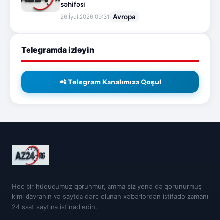
səhifəsi
Avropa
26.İyul.2026 09:31
Telegramda izləyin
📲 Telegram Kanalımıza Qoşul
Heç bir hüququmuz qorunmur, amma siz yenə də qorunurmuş
kimi davranın və saytda dərc olunan xəbərlərdən istifadə zamanı
24 saat saytına istinad edin.