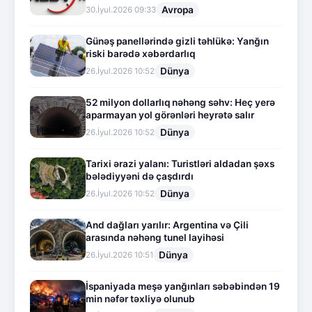
Avropa
30.İyul.2026 09:33
Günəş panellərində gizli təhlükə: Yanğın
riski barədə xəbərdarlıq
Dünya
26.İyul.2026 10:52
52 milyon dollarlıq nəhəng səhv: Heç yerə
aparmayan yol görənləri heyrətə salır
Dünya
26.İyul.2026 10:52
Tarixi ərazi yalanı: Turistləri aldadan şəxs
bələdiyyəni də çaşdırdı
Dünya
26.İyul.2026 10:52
And dağları yarılır: Argentina və Çili
arasında nəhəng tunel layihəsi
Dünya
26.İyul.2026 10:51
İspaniyada meşə yanğınları səbəbindən 19
min nəfər təxliyə olunub