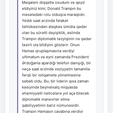
Məqaləni diqqətlə oxudum və qeyd
etdiyiniz kimi, Donald Trampın bu
məsələdəki rolu olduqca maraqlıdır.
Yeddı saat ərzində fəlakət
təhlükəsindən atəşkəs ümidiə qədər
olan bu sürətli dəyişiklik, əslində
Trampın diplomatik təzyiqinin nə qədər
təsirli ola bildiyini göstərir. Onun
Həmas qruplaşmasına verdiyi
ultimatum və eyni zamanda Prezident
Ərdoğanla apardığı telefon danışığı, bir
neçə saat ərzində vəziyyətin tamamilə
fərqli bir istiqamətə yönəlməsinə
səbəb oldu. Bu, bir liderin qısa zaman
kəsiyində beynəlxalq miqyasda
əhəmiyyətli nəticələrə yol aça biləcək
diplomatik manevrlər etmə
qabiliyyətinin bariz nümunəsidir.
Trampın Həmasın cavabına verdiyi