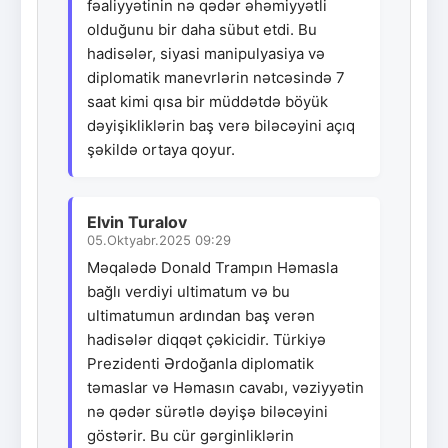
fəaliyyətinin nə qədər əhəmiyyətli
olduğunu bir daha sübut etdi. Bu
hadisələr, siyasi manipulyasiya və
diplomatik manevrlərin nətcəsində 7
saat kimi qısa bir müddətdə böyük
dəyişikliklərin baş verə biləcəyini açıq
şəkildə ortaya qoyur.
Elvin Turalov
05.Oktyabr.2025 09:29
Məqalədə Donald Trampın Həmasla
bağlı verdiyi ultimatum və bu
ultimatumun ardından baş verən
hadisələr diqqət çəkicidir. Türkiyə
Prezidenti Ərdoğanla diplomatik
təmaslar və Həmasın cavabı, vəziyyətin
nə qədər sürətlə dəyişə biləcəyini
göstərir. Bu cür gərginliklərin