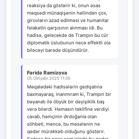
reaksiya da göstərir ki, onun əsas
məqsədi münaqişənin həllindən çox,
girovların azad edilməsi və humanitar
fəlakətin qarşısının alınması idi. Bu
hadisə, gələcəkdə də Trampın bu cür
diplomatik üslubunun necə effektli ola
biləcəyi barədə düşündürür.
Fəridə Ramizova
05.Oktyabr.2025 11:05
Məqalədəki hadisələrin gedişatına
baxmayaraq, inanmıram ki, Trampın bir
bəyanatı ilə öbyük bir dəyişiklik baş
verə bilərdi. Həmasın təklifinə verdiyi
cavab, həmçinin Ərdoğanla olan
söhbəti, məncə, bu məsələnin nə
qədər mürəkkəb olduğunu göstərir.
Sadəcə bir neçə saat içində bu qədər