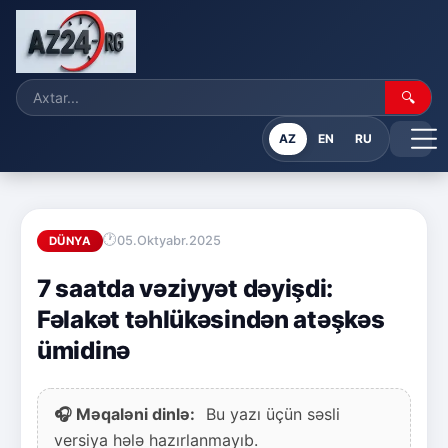
🔍
AZ
EN
RU
05.Oktyabr.2025
DÜNYA
7 saatda vəziyyət dəyişdi:
Fəlakət təhlükəsindən atəşkəs
ümidinə
🎧 Məqaləni dinlə:
Bu yazı üçün səsli
versiya hələ hazırlanmayıb.