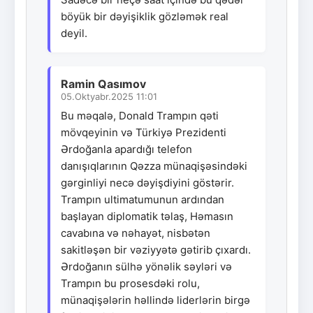
böyük bir dəyişiklik gözləmək real
deyil.
Ramin Qasımov
05.Oktyabr.2025 11:01
Bu məqalə, Donald Trampın qəti
mövqeyinin və Türkiyə Prezidenti
Ərdoğanla apardığı telefon
danışıqlarının Qəzza münaqişəsindəki
gərginliyi necə dəyişdiyini göstərir.
Trampın ultimatumunun ardından
başlayan diplomatik təlaş, Həmasın
cavabına və nəhayət, nisbətən
sakitləşən bir vəziyyətə gətirib çıxardı.
Ərdoğanın sülhə yönəlik səyləri və
Trampın bu prosesdəki rolu,
münaqişələrin həllində liderlərin birgə