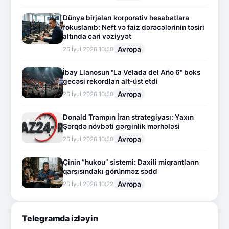
Dünya birjaları korporativ hesabatlara
fokuslanıb: Neft və faiz dərəcələrinin təsiri
altında cari vəziyyət
Avropa
26.İyul.2026 10:50
İbay Llanosun "La Velada del Año 6" boks
gecəsi rekordları alt-üst etdi
Avropa
26.İyul.2026 10:50
Donald Trampın İran strategiyası: Yaxın
Şərqdə növbəti gərginlik mərhələsi
Avropa
26.İyul.2026 10:50
Çinin “hukou” sistemi: Daxili miqrantların
qarşısındakı görünməz sədd
Avropa
26.İyul.2026 10:22
Telegramda izləyin