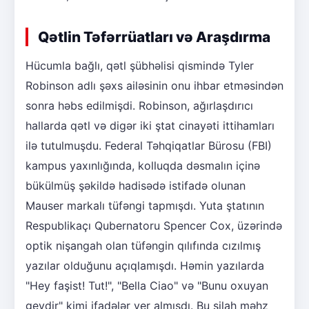
Qətlin Təfərrüatları və Araşdırma
Hücumla bağlı, qətl şübhəlisi qismində Tyler
Robinson adlı şəxs ailəsinin onu ihbar etməsindən
sonra həbs edilmişdi. Robinson, ağırlaşdırıcı
hallarda qətl və digər iki ştat cinayəti ittihamları
ilə tutulmuşdu. Federal Təhqiqatlar Bürosu (FBI)
kampus yaxınlığında, kolluqda dəsmalın içinə
bükülmüş şəkildə hadisədə istifadə olunan
Mauser markalı tüfəngi tapmışdı. Yuta ştatının
Respublikaçı Qubernatoru Spencer Cox, üzərində
optik nişangah olan tüfəngin qılıfında cızılmış
yazılar olduğunu açıqlamışdı. Həmin yazılarda
"Hey faşist! Tut!", "Bella Ciao" və "Bunu oxuyan
geydir" kimi ifadələr yer almışdı. Bu silah məhz