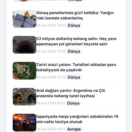
Günəş panellərində gizli təhlükə: Yanğın
riski barədə xəbərdarlıq
Dünya
26.İyul.2026 10:52
52 milyon dollarlıq nəhəng səhv: Heç yerə
aparmayan yol görənləri heyrətə salır
Dünya
26.İyul.2026 10:52
Tarixi ərazi yalanı: Turistləri aldadan şəxs
bələdiyyəni də çaşdırdı
Dünya
26.İyul.2026 10:52
And dağları yarılır: Argentina və Çili
arasında nəhəng tunel layihəsi
Dünya
26.İyul.2026 10:51
İspaniyada meşə yanğınları səbəbindən 19
min nəfər təxliyə olunub
Avropa
26.İyul.2026 10:51