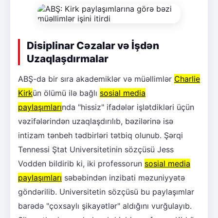
Disiplinar Cəzalar və İşdən
Uzaqlaşdırmalar
ABŞ-da bir sıra akademiklər və müəllimlər
Charlie
Kirk
ün ölümü ilə bağlı
sosial media
paylaşımları
nda "hissiz" ifadələr işlətdikləri üçün
vəzifələrindən uzaqlaşdırılıb, bəzilərinə isə
intizam tənbeh tədbirləri tətbiq olunub. Şərqi
Tennessi Ştat Universitetinin sözçüsü Jess
Vodden bildirib ki, iki professorun
sosial media
paylaşımları
səbəbindən inzibati məzuniyyətə
göndərilib. Universitetin sözçüsü bu paylaşımlar
barədə "çoxsaylı şikayətlər" aldığını vurğulayıb.