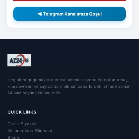
📲 Telegram Kanalımıza Qoşul
Heç bir hüququmuz qorunmur, amma siz yenə də qorunurmuş
kimi davranın və saytda dərc olunan xəbərlərdən istifadə zamanı
24 saat saytına istinad edin.
QUICK LINKS
Gizlilik Siyasəti
Məlumatların Silinməsi
Əlaqə