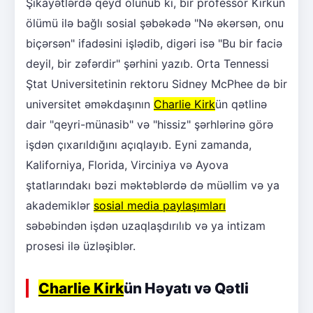
Şikayətlərdə qeyd olunub ki, bir professor Kirkün
ölümü ilə bağlı sosial şəbəkədə "Nə əkərsən, onu
biçərsən" ifadəsini işlədib, digəri isə "Bu bir faciə
deyil, bir zəfərdir" şərhini yazıb. Orta Tennessi
Ştat Universitetinin rektoru Sidney McPhee də bir
universitet əməkdaşının
Charlie Kirk
ün qətlinə
dair "qeyri-münasib" və "hissiz" şərhlərinə görə
işdən çıxarıldığını açıqlayıb. Eyni zamanda,
Kaliforniya, Florida, Virciniya və Ayova
ştatlarındakı bəzi məktəblərdə də müəllim və ya
akademiklər
sosial media paylaşımları
səbəbindən işdən uzaqlaşdırılıb və ya intizam
prosesi ilə üzləşiblər.
Charlie Kirk
ün Həyatı və Qətli