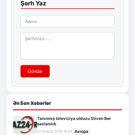
Şərh Yaz
Göndər
Ən Son Xəbərlər
Tanınmış televiziya ulduzu Stiven Ber
saxlanılıb
Avropa
07.Avqust.2026 10:43