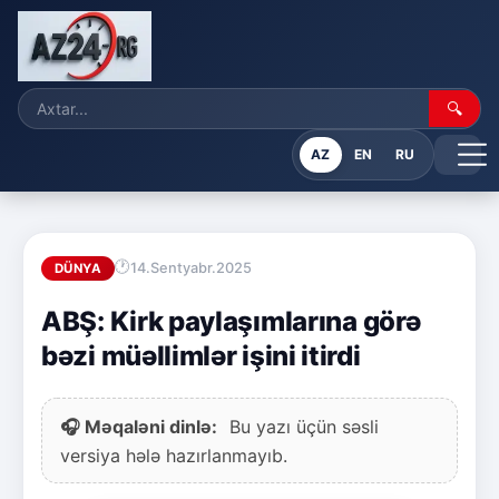
🔍
AZ
EN
RU
14.Sentyabr.2025
DÜNYA
ABŞ: Kirk paylaşımlarına görə
bəzi müəllimlər işini itirdi
🎧 Məqaləni dinlə:
Bu yazı üçün səsli
versiya hələ hazırlanmayıb.