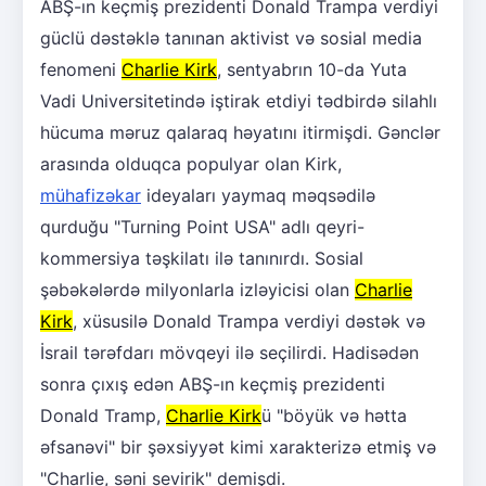
ABŞ-ın keçmiş prezidenti Donald Trampa verdiyi
güclü dəstəklə tanınan aktivist və sosial media
fenomeni
Charlie Kirk
, sentyabrın 10-da Yuta
Vadi Universitetində iştirak etdiyi tədbirdə silahlı
hücuma məruz qalaraq həyatını itirmişdi. Gənclər
arasında olduqca populyar olan Kirk,
mühafizəkar
ideyaları yaymaq məqsədilə
qurduğu "Turning Point USA" adlı qeyri-
kommersiya təşkilatı ilə tanınırdı. Sosial
şəbəkələrdə milyonlarla izləyicisi olan
Charlie
Kirk
, xüsusilə Donald Trampa verdiyi dəstək və
İsrail tərəfdarı mövqeyi ilə seçilirdi. Hadisədən
sonra çıxış edən ABŞ-ın keçmiş prezidenti
Donald Tramp,
Charlie Kirk
ü "böyük və hətta
əfsanəvi" bir şəxsiyyət kimi xarakterizə etmiş və
"Charlie, səni sevirik" demişdi.