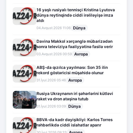
16 yaşlı rusiyalı tennisçi Kristina Lyutova
dünya reytinqində ciddi irəliləyişə imza
atdı
Dünya
04.Avqust.2026 11:06
Davina Makkol xərçənglə mübarizədən
sonra televiziya fəaliyyətinə fasilə verir
Avropa
03.Avqust.2026 00:59
ABŞ-da qızılca yayılması: Son 35 ilin
rekord göstəricisi müşahidə olunur
Avropa
31.İyul.2026 05:46
Rusiya Ukraynanın iri şəhərlərini kütləvi
raket və dron atəşinə tutub
Dünya
31.İyul.2026 03:09
BBVA-da kadr dəyişikliyi: Karlos Torres
rəhbərlikdə ciddi islahatlar aparır
Avropa
30.İyul.2026 09:33