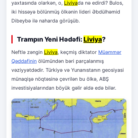
yaxtasında olarkən, o,
Liviya
da nə edirdi? Bulos,
iki hissəyə bölünmüş ölkənin lideri Əbdülhəmid
Dibeybə ilə naharda görüşüb.
Trampın Yeni Hədəfi:
Liviya
?
Neftlə zəngin
Liviya
, keçmiş diktator
Müəmmər
Qəddafinin
ölümündən bəri parçalanmış
vəziyyətdədir. Türkiyə və Yunanıstanın geosiyasi
münaqişə nöqtəsinə çevrilən bu ölkə, ABŞ
investisiyalarından böyük gəlir əldə edə bilər.