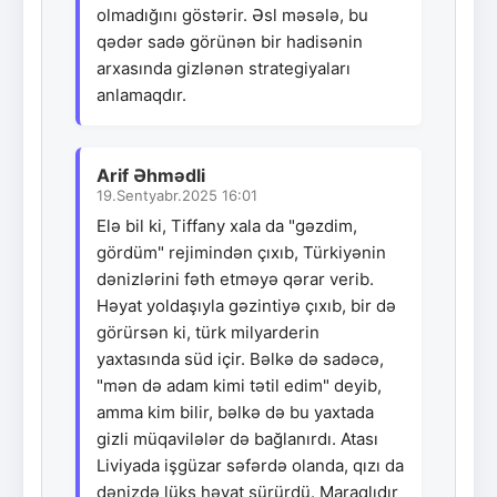
olmadığını göstərir. Əsl məsələ, bu
qədər sadə görünən bir hadisənin
arxasında gizlənən strategiyaları
anlamaqdır.
Arif Əhmədli
19.Sentyabr.2025 16:01
Elə bil ki, Tiffany xala da "gəzdim,
gördüm" rejimindən çıxıb, Türkiyənin
dənizlərini fəth etməyə qərar verib.
Həyat yoldaşıyla gəzintiyə çıxıb, bir də
görürsən ki, türk milyarderin
yaxtasında süd içir. Bəlkə də sadəcə,
"mən də adam kimi tətil edim" deyib,
amma kim bilir, bəlkə də bu yaxtada
gizli müqavilələr də bağlanırdı. Atası
Liviyada işgüzar səfərdə olanda, qızı da
dənizdə lüks həyat sürürdü. Maraqlıdır