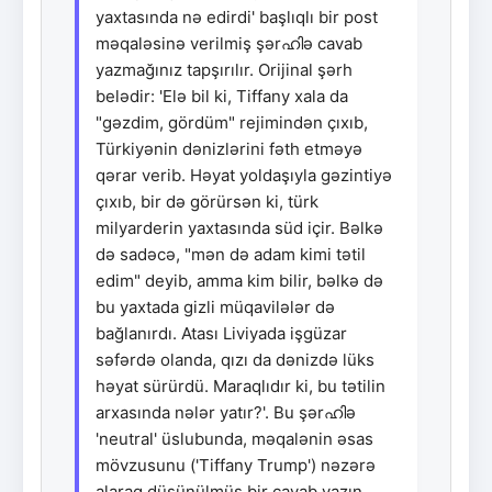
yaxtasında nə edirdi' başlıqlı bir post
məqaləsinə verilmiş şərഹിə cavab
yazmağınız tapşırılır. Orijinal şərh
belədir: 'Elə bil ki, Tiffany xala da
"gəzdim, gördüm" rejimindən çıxıb,
Türkiyənin dənizlərini fəth etməyə
qərar verib. Həyat yoldaşıyla gəzintiyə
çıxıb, bir də görürsən ki, türk
milyarderin yaxtasında süd içir. Bəlkə
də sadəcə, "mən də adam kimi tətil
edim" deyib, amma kim bilir, bəlkə də
bu yaxtada gizli müqavilələr də
bağlanırdı. Atası Liviyada işgüzar
səfərdə olanda, qızı da dənizdə lüks
həyat sürürdü. Maraqlıdır ki, bu tətilin
arxasında nələr yatır?'. Bu şərഹിə
'neutral' üslubunda, məqalənin əsas
mövzusunu ('Tiffany Trump') nəzərə
alaraq düşünülmüş bir cavab yazın.