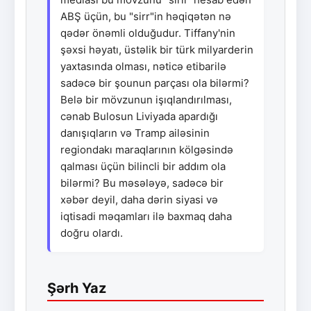
ABŞ üçün, bu "sirr"in həqiqətən nə
qədər önəmli olduğudur. Tiffany'nin
şəxsi həyatı, üstəlik bir türk milyarderin
yaxtasında olması, nəticə etibarilə
sadəcə bir şounun parçası ola bilərmi?
Belə bir mövzunun işıqlandırılması,
cənab Bulosun Liviyada apardığı
danışıqların və Tramp ailəsinin
regiondakı maraqlarının kölgəsində
qalması üçün bilincli bir addım ola
bilərmi? Bu məsələyə, sadəcə bir
xəbər deyil, daha dərin siyasi və
iqtisadi məqamları ilə baxmaq daha
doğru olardı.
Şərh Yaz