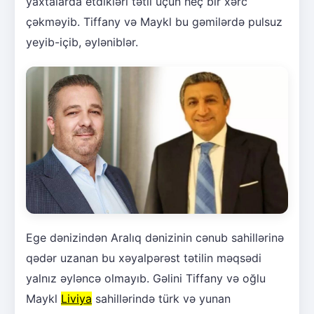
yaxtalarda etdikləri tətil üçün heç bir xərc
çəkməyib. Tiffany və Maykl bu gəmilərdə pulsuz
yeyib-içib, əyləniblər.
Ege dənizindən Aralıq dənizinin cənub sahillərinə
qədər uzanan bu xəyalpərəst tətilin məqsədi
yalnız əyləncə olmayıb. Gəlini Tiffany və oğlu
Maykl
Liviya
sahillərində türk və yunan