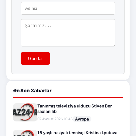
Göndər
Ən Son Xəbərlər
Tanınmış televiziya ulduzu Stiven Ber
saxlanılıb
Avropa
07.Avqust.2026 10:43
16 yaşlı rusiyalı tennisçi Kristina Lyutova