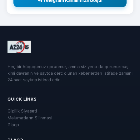
📲 Telegram Kanalımıza Qoşul
Heç bir hüququmuz qorunmur, amma siz yenə də qorunurmuş
kimi davranın və saytda dərc olunan xəbərlərdən istifadə zamanı
24 saat saytına istinad edin.
QUICK LINKS
Gizlilik Siyasəti
Məlumatların Silinməsi
Əlaqə