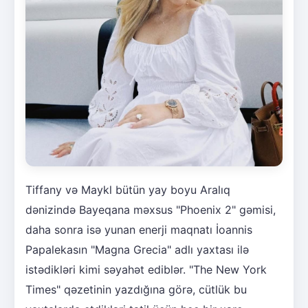
Tiffany və Maykl bütün yay boyu Aralıq
dənizində Bayeqana məxsus "Phoenix 2" gəmisi,
daha sonra isə yunan enerji maqnatı İoannis
Papalekasın "Magna Grecia" adlı yaxtası ilə
istədikləri kimi səyahət ediblər. "The New York
Times" qəzetinin yazdığına görə, cütlük bu