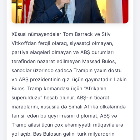
Xüsusi nümayəndələr Tom Barrack və Stiv
Vitkoffdan fərqli olaraq, siyasətçi olmayan,
partiya əlaqələri olmayan və ABŞ qurumları
tərəfindən nəzarət edilməyən Massad Bulos,
sənədlər üzərində sadəcə Trampın yaxın dostu
və ABŞ prezidentinin qızı üçün qayınatadır. Lakin
Bulos, Tramp komandası üçün "Afrikanın
superulduzu" hesab olunur. ABŞ-ın ticarət
maraqlarını, xüsusilə də Şimali Afrika ölkələrində
təmsil edən bu qeyri-rəsmi diplomat, ABŞ və
Tramp ailəsi üçün çox əhəmiyyətli müqavilələrə
yol açıb. Bəs Bulosun gəlini türk milyarderin