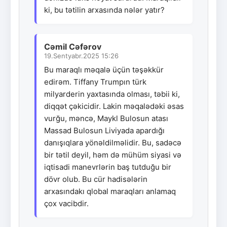
ki, bu tətilin arxasında nələr yatır?
Cəmil Cəfərov
19.Sentyabr.2025 15:26
Bu maraqlı məqalə üçün təşəkkür
edirəm. Tiffany Trumpın türk
milyarderin yaxtasında olması, təbii ki,
diqqət çəkicidir. Lakin məqalədəki əsas
vurğu, məncə, Maykl Bulosun atası
Massad Bulosun Liviyada apardığı
danışıqlara yönəldilməlidir. Bu, sadəcə
bir tətil deyil, həm də mühüm siyasi və
iqtisadi manevrlərin baş tutduğu bir
dövr olub. Bu cür hadisələrin
arxasındakı qlobal maraqları anlamaq
çox vacibdir.