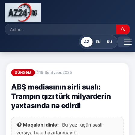
🔍
AZ
EN
RU
19.Sentyabr.2025
GÜNDƏM
ABŞ mediasının sirli sualı:
Trampın qızı türk milyarderin
yaxtasında nə edirdi
🎧 Məqaləni dinlə:
Bu yazı üçün səsli
versiya hələ hazırlanmayıb.