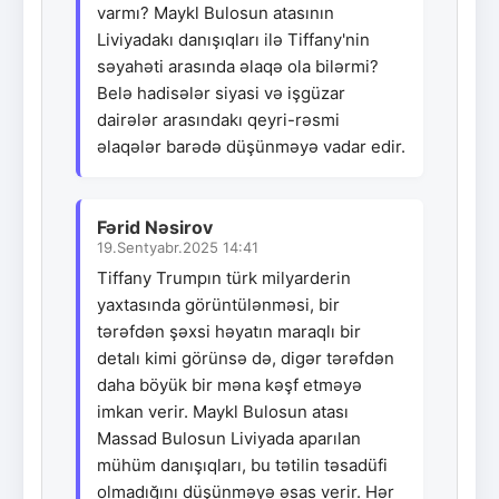
varmı? Maykl Bulosun atasının
Liviyadakı danışıqları ilə Tiffany'nin
səyahəti arasında əlaqə ola bilərmi?
Belə hadisələr siyasi və işgüzar
dairələr arasındakı qeyri-rəsmi
əlaqələr barədə düşünməyə vadar edir.
Fərid Nəsirov
19.Sentyabr.2025 14:41
Tiffany Trumpın türk milyarderin
yaxtasında görüntülənməsi, bir
tərəfdən şəxsi həyatın maraqlı bir
detalı kimi görünsə də, digər tərəfdən
daha böyük bir məna kəşf etməyə
imkan verir. Maykl Bulosun atası
Massad Bulosun Liviyada aparılan
mühüm danışıqları, bu tətilin təsadüfi
olmadığını düşünməyə əsas verir. Hər