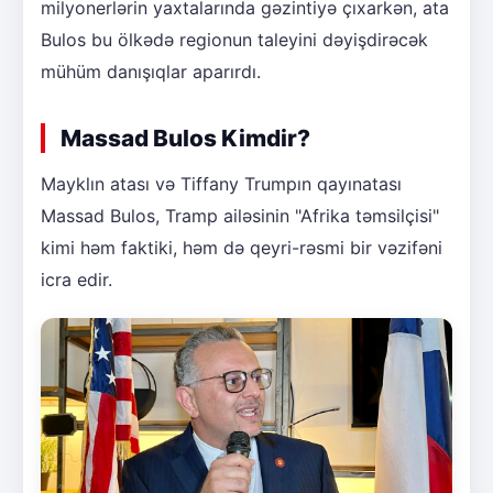
milyonerlərin yaxtalarında gəzintiyə çıxarkən, ata
Bulos bu ölkədə regionun taleyini dəyişdirəcək
mühüm danışıqlar aparırdı.
Massad Bulos Kimdir?
Mayklın atası və Tiffany Trumpın qayınatası
Massad Bulos, Tramp ailəsinin "Afrika təmsilçisi"
kimi həm faktiki, həm də qeyri-rəsmi bir vəzifəni
icra edir.