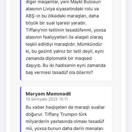
digər məqamlar, yəni Maykl Bulosun
atasının Liviya siyasətindəki rolu və
ABŞ-ın bu ölkədəki maraqları, daha
böyük bir sual işarəsi yaradır.
Tiffany'nin tətilinin təsadüfənmi, yoxsa
atasının fəaliyyətləri ilə əlaqəli olaraq
təşkil edildiyi maraqlıdır. Mümkündür
ki, bu gəzinti yalnız bir tətil deyil, eyni
zamanda diplomatik bir məqsəd
daşıyıb. Bu iki hadisənin eyni zamanda
baş verməsi təsadüf ola bilərmi?
Məryəm Məmmədli
19.Sentyabr.2025 15:11
Bu xəbər həqiqətən də maraqlı suallar
doğurur. Tiffany Trumpın türk
milyarderin yaxtasında olması təsadüf
mü, yoxsa bunun daha dərin mənaları