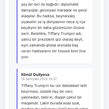
şey bir-biri ilə bağlıdır: diplomatik
danışıqlar, geosiyasi maraqlar və şəxsi
əlaqələr. Bu hadisə, beynəlxalq
siyasətin və iş dünyasının necə iç-içə
keçdiyini bir daha gözümüzün önünə
sərir. Beləliklə, Tiffany Trumpın adı,
yalnız bir prezident qızı olaraq deyil,
eyni zamanda qlobal arenada baş
verən hadisələrin bir hissəsi kimi önə
çıxır.
Könül Quliyeva
19.Sentyabr.2025 14:37
Tiffany Trump'ın bu cür dəbdəbəli tətil
keçirməsi, üstəlik heç bir xərc
çəkmədən, təbii ki, diqqət çəkici bir
məqamdır. Lakin burada əsas sual,
mediası bu mövzunu "sirli" hesab edən