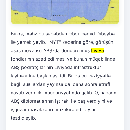
Bulos, məhz bu səbəbdən Əbdülhəmid Dibeybə
ilə yemək yeyib. "NYT" xəbərinə görə, görüşün
əsas mövzusu ABŞ-da dondurulmuş
Liviya
fondlarının azad edilməsi və bunun müqabilində
ABŞ podratçılarının Liviyada infrastruktur
layihələrinə başlaması idi. Bulos bu vəziyyətlə
bağlı suallardan yayınsa da, daha sonra ətraflı
cavab vermək məcburiyyətində qalıb. O, naharın
ABŞ diplomatlarının iştirakı ilə baş verdiyini və
işgüzar məsələlərin müzakirə edildiyini
təsdiqləyib.