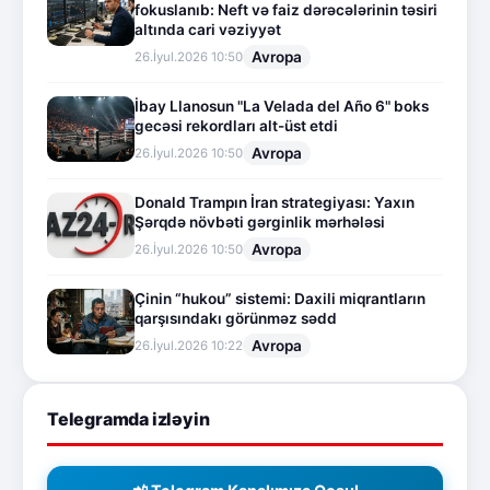
fokuslanıb: Neft və faiz dərəcələrinin təsiri
altında cari vəziyyət
Avropa
26.İyul.2026 10:50
İbay Llanosun "La Velada del Año 6" boks
gecəsi rekordları alt-üst etdi
Avropa
26.İyul.2026 10:50
Donald Trampın İran strategiyası: Yaxın
Şərqdə növbəti gərginlik mərhələsi
Avropa
26.İyul.2026 10:50
Çinin “hukou” sistemi: Daxili miqrantların
qarşısındakı görünməz sədd
Avropa
26.İyul.2026 10:22
Telegramda izləyin