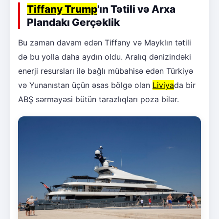
Tiffany Trump
'ın Tətili və Arxa
Plandakı Gerçəklik
Bu zaman davam edən Tiffany və Mayklın tətili
də bu yolla daha aydın oldu. Aralıq dənizindəki
enerji resursları ilə bağlı mübahisə edən Türkiyə
və Yunanıstan üçün əsas bölgə olan
Liviya
da bir
ABŞ sərmayəsi bütün tarazlıqları poza bilər.