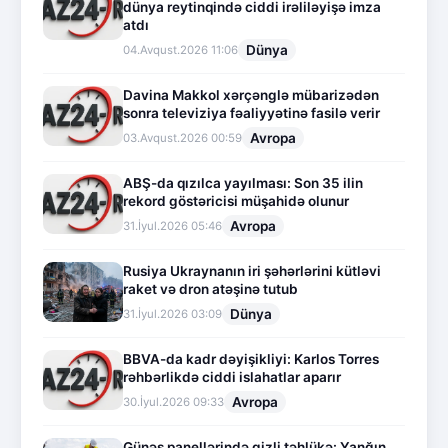
dünya reytinqində ciddi irəliləyişə imza
atdı
Dünya
04.Avqust.2026 11:06
Davina Makkol xərçənglə mübarizədən
sonra televiziya fəaliyyətinə fasilə verir
Avropa
03.Avqust.2026 00:59
ABŞ-da qızılca yayılması: Son 35 ilin
rekord göstəricisi müşahidə olunur
Avropa
31.İyul.2026 05:46
Rusiya Ukraynanın iri şəhərlərini kütləvi
raket və dron atəşinə tutub
Dünya
31.İyul.2026 03:09
BBVA-da kadr dəyişikliyi: Karlos Torres
rəhbərlikdə ciddi islahatlar aparır
Avropa
30.İyul.2026 09:33
Günəş panellərində gizli təhlükə: Yanğın