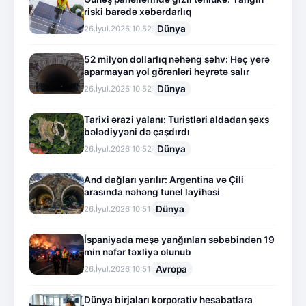
riski barədə xəbərdarlıq
Dünya
26.İyul.2026 10:52
52 milyon dollarlıq nəhəng səhv: Heç yerə
aparmayan yol görənləri heyrətə salır
Dünya
26.İyul.2026 10:52
Tarixi ərazi yalanı: Turistləri aldadan şəxs
bələdiyyəni də çaşdırdı
Dünya
26.İyul.2026 10:52
And dağları yarılır: Argentina və Çili
arasında nəhəng tunel layihəsi
Dünya
26.İyul.2026 10:51
İspaniyada meşə yanğınları səbəbindən 19
min nəfər təxliyə olunub
Avropa
26.İyul.2026 10:51
Dünya birjaları korporativ hesabatlara