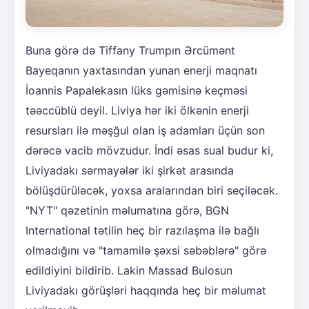
Buna görə də Tiffany Trumpın Ərcümənt
Bayeqanın yaxtasından yunan enerji maqnatı
İoannis Papalekasın lüks gəmisinə keçməsi
təəccüblü deyil. Liviya hər iki ölkənin enerji
resursları ilə məşğul olan iş adamları üçün son
dərəcə vacib mövzudur. İndi əsas sual budur ki,
Liviyadakı sərmayələr iki şirkət arasında
bölüşdürüləcək, yoxsa aralarından biri seçiləcək.
"NYT" qəzetinin məlumatına görə, BGN
International tətilin heç bir razılaşma ilə bağlı
olmadığını və "tamamilə şəxsi səbəblərə" görə
edildiyini bildirib. Lakin Massad Bulosun
Liviyadakı görüşləri haqqında heç bir məlumat