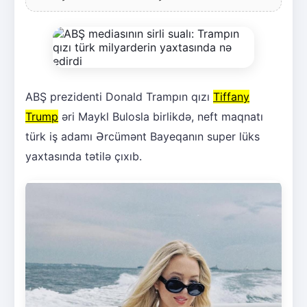
ABŞ prezidenti Donald Trampın qızı
Tiffany
Trump
əri Maykl Bulosla birlikdə, neft maqnatı
türk iş adamı Ərcümənt Bayeqanın super lüks
yaxtasında tətilə çıxıb.