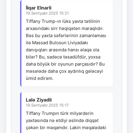
İlqar Elnarli
19.Sentyabr.2025 15:21
Tiffany Trump-ın lüks yaxta tətilinin
arxasındakı sirr həqiqətən maraqlıdır.
Bəs bu yaxta səfərlərinin zamanlaması
ilə Massad Bulosun Liviyadakı
danışıqları arasında hansı əlaqə ola
bilər? Bu, sadəcə təsadüfdür, yoxsa
daha böyük bir oyunun parçasıdır? Bu
məsələdə daha çox aydınlıq gələcəyi
ümid edirəm.
Lalə Ziyadli
19.Sentyabr.2025 15:17
Tiffany Trumpın türk milyarderin
yaxtasında nə etdiyi əslində diqqət
çəkən bir məqamdır. Lakin məqalədəki