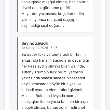
danışıqlarla məşğul olması, hadisələrin
siyasi qatını gündəmə gətirib.
Milyarder yaxtasında keçirilən tətilin
yalnız əyləncə məqsədi daşıyıp-
daşımadığı sual doğurur.
Sevinc Ziyadli
19.Sentyabr.2025 16:05
Bu qədər lüks və təmtəraqlı bir tətilin
arxasında hansı məqsədlərin dayandığı
hər kəsə aydın olmaya bilər. Əslində,
Tiffany Trumpın türk bir milyarderin
yaxtasında olması sadəcə bir təsadüf
deyil, arxasında böyük bir siyasi və
iqtisadi oyunun elementləri gizlənir.
Massad Bulosun Liviyada aparılan
danışıqları ilə bu yaxta tətilinin birbaşa
əlaqəli olması, bunun adi bir istirahət