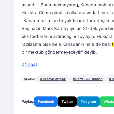
asandır." Buna baxmayaraq, Kanada məktub al
Hukstra Cümə günü iki ölkə arasında ticarət d
"Kanada bizim ən böyük ticarət tərəfdaşlarımı
Baş naziri Mark Karney iyulun 21-dək yeni bir
əks tədbirlərini artıracağını söyləyib. Hukstra
razılaşma olsa belə Kanadanın hələ də bəzi
t
bir məktub göndərməyəcəyik" deyib.
24 saat
Etiketlər:
#TicarətSazişləri
#GömrükRüsumları
#T
Paylaş:
Facebook
Twitter
Telegram
What