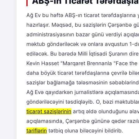
ABŞ-ın Ticarət Tərəfdaşl
Ağ Ev bu həftə ABŞ-ın ticarət tərəfdaşlarına
hazırlaşır. Məqsəd, bu sazişlərin Çərşənbə 
administrasiyasının bazar günü verdiyi açıqla
məktub göndəriləcək və onlara avqustun 1-
ediləcək. Bu barədə Milli İqtisadi Şuranın dir
Kevin Hasset "Marqaret Brennanla "Face the Na
daha böyük ticarət tərəfdaşlarına çevrilə bil
sazişlər bağlamağa tələsməsinin səbəblərind
Ağ Evə qayıdarkən jurnalistlərə açıqlamasın
göndəriləcəyini təsdiqləyib. O, bəzi məktubl
ticarət sazişlərinin
artıq əldə olunduğunu əlavə
açıqlamasında, Çərşənbə gününə qədər razı
tariflərin
tətbiq oluna biləcəyini bildirib.