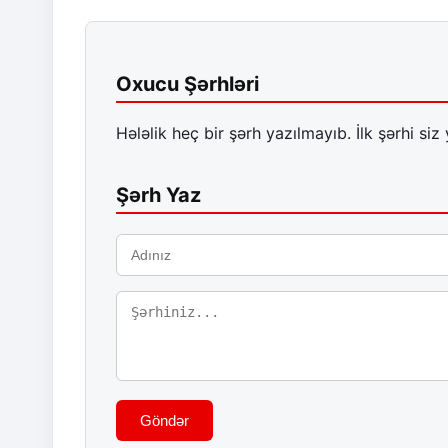
Oxucu Şərhləri
Hələlik heç bir şərh yazılmayıb. İlk şərhi siz 
Şərh Yaz
Göndər