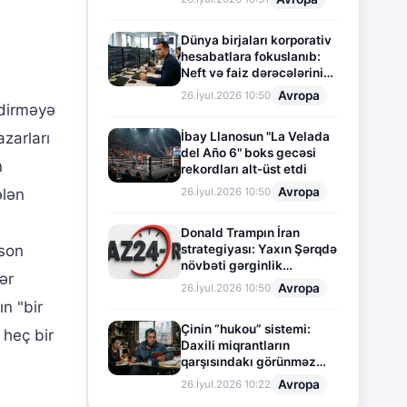
Dünya birjaları korporativ
hesabatlara fokuslanıb:
Neft və faiz dərəcələrinin
təsiri altında cari vəziyyət
Avropa
26.İyul.2026 10:50
şdirməyə
İbay Llanosun "La Velada
zarları
del Año 6" boks gecəsi
n
rekordları alt-üst etdi
Avropa
26.İyul.2026 10:50
ələn
Donald Trampın İran
strategiyası: Yaxın Şərqdə
 son
növbəti gərginlik
ər
mərhələsi
Avropa
26.İyul.2026 10:50
n "bir
Çinin “hukou” sistemi:
 heç bir
Daxili miqrantların
qarşısındakı görünməz
sədd
Avropa
26.İyul.2026 10:22