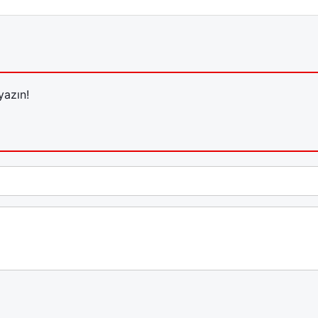
yazın!