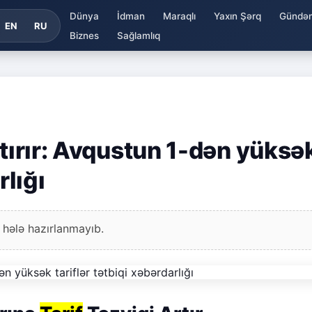
Dünya
İdman
Maraqlı
Yaxın Şərq
Gündə
EN
RU
Biznes
Sağlamlıq
rtırır: Avqustun 1-dən yüksə
rlığı
 hələ hazırlanmayıb.