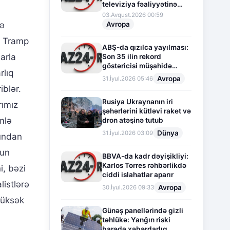
televiziya fəaliyyətinə
fasilə verir
03.Avqust.2026 00:59
Avropa
ə
d Tramp
ABŞ-da qızılca yayılması:
arla
Son 35 ilin rekord
göstəricisi müşahidə
rlıq
olunur
Avropa
31.İyul.2026 05:46
iblər.
Rusiya Ukraynanın iri
rımız
şəhərlərini kütləvi raket və
mlə
dron atəşinə tutub
Dünya
31.İyul.2026 03:09
bundan
bun
BBVA-da kadr dəyişikliyi:
Karlos Torres rəhbərlikdə
i, bəzi
ciddi islahatlar aparır
listlərə
Avropa
30.İyul.2026 09:33
yüksək
Günəş panellərində gizli
təhlükə: Yanğın riski
barədə xəbərdarlıq