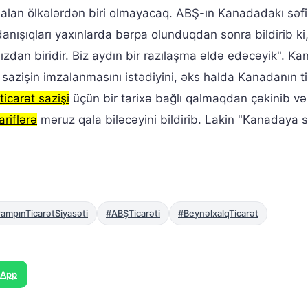
an ölkələrdən biri olmayacaq. ABŞ-ın Kanadadakı səfir
anışıqları yaxınlarda bərpa olunduqdan sonra bildirib ki
zdan biridir. Biz aydın bir razılaşma əldə edəcəyik". K
 sazişin imzalanmasını istədiyini, əks halda Kanadanın t
ticarət sazişi
üçün bir tarixə bağlı qalmaqdan çəkinib və
ariflərə
məruz qala biləcəyini bildirib. Lakin "Kanadaya
rampınTicarətSiyasəti
#ABŞTicarəti
#BeynəlxalqTicarət
sApp