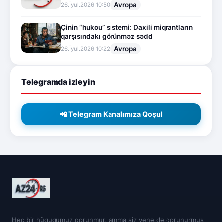
Avropa
26.İyul.2026 10:50
Çinin “hukou” sistemi: Daxili miqrantların
qarşısındakı görünməz sədd
Avropa
26.İyul.2026 10:22
Telegramda izləyin
📲 Telegram Kanalımıza Qoşul
Heç bir hüququmuz qorunmur, amma siz yenə də qorunurmuş