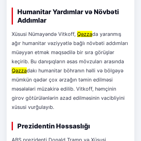
Humanitar Yardımlar və Növbəti
Addımlar
Xüsusi Nümayəndə Vitkoff,
Qəzza
da yaranmış
ağır humanitar vəziyyətlə bağlı növbəti addımları
müəyyən etmək məqsədilə bir sıra görüşlər
keçirib. Bu danışıqların əsas mövzuları arasında
Qəzza
dakı humanitar böhranın həlli və bölgəyə
mümkün qədər çox ərzağın təmin edilməsi
məsələləri müzakirə edilib. Vitkoff, həmçinin
girov götürülənlərin azad edilməsinin vacibliyini
xüsusi vurğulayıb.
Prezidentin Həssaslığı
ABŞ prezidenti Donald Tramp və Xüsusi