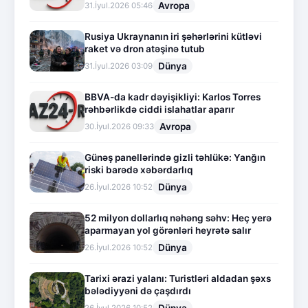
Avropa
31.İyul.2026 05:46
Rusiya Ukraynanın iri şəhərlərini kütləvi
raket və dron atəşinə tutub
Dünya
31.İyul.2026 03:09
BBVA-da kadr dəyişikliyi: Karlos Torres
rəhbərlikdə ciddi islahatlar aparır
Avropa
30.İyul.2026 09:33
Günəş panellərində gizli təhlükə: Yanğın
riski barədə xəbərdarlıq
Dünya
26.İyul.2026 10:52
52 milyon dollarlıq nəhəng səhv: Heç yerə
aparmayan yol görənləri heyrətə salır
Dünya
26.İyul.2026 10:52
Tarixi ərazi yalanı: Turistləri aldadan şəxs
bələdiyyəni də çaşdırdı