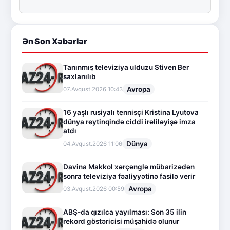
Ən Son Xəbərlər
Tanınmış televiziya ulduzu Stiven Ber
saxlanılıb
Avropa
07.Avqust.2026 10:43
16 yaşlı rusiyalı tennisçi Kristina Lyutova
dünya reytinqində ciddi irəliləyişə imza
atdı
Dünya
04.Avqust.2026 11:06
Davina Makkol xərçənglə mübarizədən
sonra televiziya fəaliyyətinə fasilə verir
Avropa
03.Avqust.2026 00:59
ABŞ-da qızılca yayılması: Son 35 ilin
rekord göstəricisi müşahidə olunur