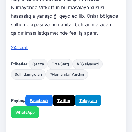
Nümayəndə Vitkoffun bu məsələyə xüsusi
həssaslıqla yanaşdığı qeyd edilib. Onlar bölgədə
sülhün bərpası və humanitar böhranın aradan
qaldırılması istiqamətində fəal iş aparır.
24 saat
Etiketlər:
Qəzza
Orta Şərq
ABŞ siyasəti
Sülh danışıqları
#Humanitar Yardım
Paylaş:
Facebook
Twitter
Telegram
WhatsApp