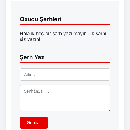
Oxucu Şərhləri
Hələlik heç bir şərh yazılmayıb. İlk şərhi
siz yazın!
Şərh Yaz
Göndər