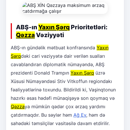
ABŞ-ın
Yaxın Şərq
Prioritetləri:
Qəzza
Vəziyyəti
ABŞ-ın gündəlik mətbuat konfransında
Yaxın
Şərq
dəki cari vəziyyətə dair verilən sualları
cavablandıran diplomatik nümayəndə, ABŞ
prezidenti Donald Trampın
Yaxın Şərq
üzrə
Xüsusi Nümayəndəsi Stiv Vitkoffun regiondakı
fəaliyyətlərinə toxundu. Bildirildi ki, Vaşinqtonun
hazırkı əsas hədəfi münaqişəyə son qoymaq və
Qəzza
ya mümkün qədər çox ərzaq yardımı
çatdırmaqdır. Bu səylər həm
Ağ Ev
, həm də
sahədəki təmsilçilər vasitəsilə davam etdirilir.