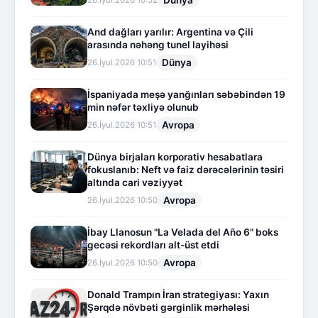
Dünya
26.İyul.2026 10:52
And dağları yarılır: Argentina və Çili
arasında nəhəng tunel layihəsi
Dünya
26.İyul.2026 10:51
İspaniyada meşə yanğınları səbəbindən 19
min nəfər təxliyə olunub
Avropa
26.İyul.2026 10:51
Dünya birjaları korporativ hesabatlara
fokuslanıb: Neft və faiz dərəcələrinin təsiri
altında cari vəziyyət
Avropa
26.İyul.2026 10:50
İbay Llanosun "La Velada del Año 6" boks
gecəsi rekordları alt-üst etdi
Avropa
26.İyul.2026 10:50
Donald Trampın İran strategiyası: Yaxın
Şərqdə növbəti gərginlik mərhələsi