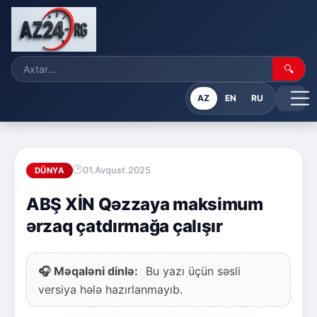
🔍
AZ
EN
RU
01.Avqust.2025
DÜNYA
ABŞ XİN Qəzzaya maksimum
ərzaq çatdırmağa çalışır
🎧 Məqaləni dinlə:
Bu yazı üçün səsli
versiya hələ hazırlanmayıb.