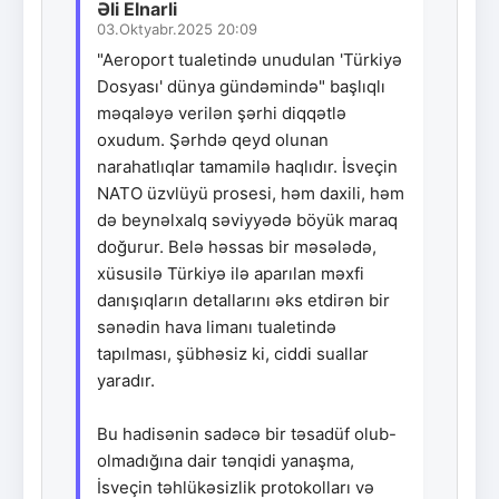
Əli Elnarli
03.Oktyabr.2025 20:09
"Aeroport tualetində unudulan 'Türkiyə
Dosyası' dünya gündəmində" başlıqlı
məqaləyə verilən şərhi diqqətlə
oxudum. Şərhdə qeyd olunan
narahatlıqlar tamamilə haqlıdır. İsveçin
NATO üzvlüyü prosesi, həm daxili, həm
də beynəlxalq səviyyədə böyük maraq
doğurur. Belə həssas bir məsələdə,
xüsusilə Türkiyə ilə aparılan məxfi
danışıqların detallarını əks etdirən bir
sənədin hava limanı tualetində
tapılması, şübhəsiz ki, ciddi suallar
yaradır.
Bu hadisənin sadəcə bir təsadüf olub-
olmadığına dair tənqidi yanaşma,
İsveçin təhlükəsizlik protokolları və