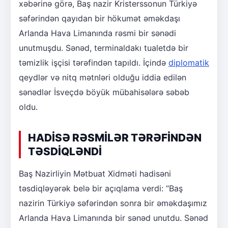
xəbərinə görə, Baş nazir Kristerssonun Türkiyə
səfərindən qayıdan bir hökumət əməkdaşı
Arlanda Hava Limanında rəsmi bir sənədi
unutmuşdu. Sənəd, terminaldakı tualetdə bir
təmizlik işçisi tərəfindən tapıldı. İçində
diplomatik
qeydlər və nitq mətnləri olduğu iddia edilən
sənədlər İsveçdə böyük mübahisələrə səbəb
oldu.
HADİSƏ RƏSMİLƏR TƏRƏFİNDƏN
TƏSDİQLƏNDİ
Baş Nazirliyin Mətbuat Xidməti hadisəni
təsdiqləyərək belə bir açıqlama verdi: “Baş
nazirin Türkiyə səfərindən sonra bir əməkdaşımız
Arlanda Hava Limanında bir sənəd unutdu. Sənəd