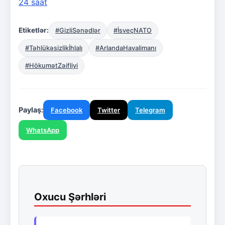
24 saat
Etiketlər:
#GizliSənədlər
#İsveçNATO
#Təhlükəsizlikİhlalı
#ArlandaHavalimanı
#HökumətZəifliyi
Paylaş:
Facebook
Twitter
Telegram
WhatsApp
Oxucu Şərhləri