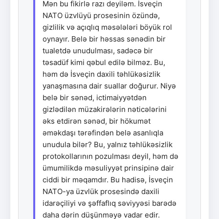
Mən bu fikirlə razı deyiləm. İsveçin
NATO üzvlüyü prosesinin özündə,
gizlilik və açıqlıq məsələləri böyük rol
oynayır. Belə bir həssas sənədin bir
tualetdə unudulması, sadəcə bir
təsadüf kimi qəbul edilə bilməz. Bu,
həm də İsveçin daxili təhlükəsizlik
yanaşmasına dair suallar doğurur. Niyə
belə bir sənəd, ictimaiyyətdən
gizlədilən müzakirələrin nəticələrini
əks etdirən sənəd, bir hökumət
əməkdaşı tərəfindən belə asanlıqla
unudula bilər? Bu, yalnız təhlükəsizlik
protokollarının pozulması deyil, həm də
ümumilikdə məsuliyyət prinsipinə dair
ciddi bir məqamdır. Bu hadisə, İsveçin
NATO-ya üzvlük prosesində daxili
idarəçiliyi və şəffaflıq səviyyəsi barədə
daha dərin düşünməyə vadar edir.