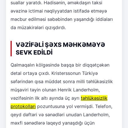
suallar yaratdı. Hadisənin, əməkdaşın taksi
əvəzinə ictimai nəqliyyatdan istifadə etməyə
məcbur edilməsi səbəbindən yaşandığı iddiaları
da müzakirələri qızışdırdı.
VƏZİFƏLİ ŞƏXS MƏHKƏMƏYƏ
SEVK EDİLDİ
Qalmaqalın kölgəsində başqa bir diqqətçəkən
detal ortaya çıxdı. Kristerssonun Türkiyə
səfərindən qısa müddət sonra milli təhlükəsizlik
müşaviri təyin olunan Henrik Landerholm,
vəzifəsinin ilk altı ayında üç ayrı
təhlükəsizlik
protokolları
pozuntusuna yol vermişdi. Telefon,
qeyd dəftəri və sənədləri unudan Landerholm,
məxfi sənədlərə laqeyd yanaşdığı üçün