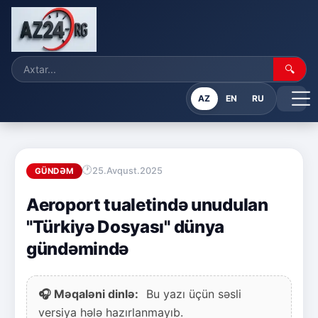
🔍
AZ
EN
RU
25.Avqust.2025
GÜNDƏM
Aeroport tualetində unudulan
"Türkiyə Dosyası" dünya
gündəmində
🎧 Məqaləni dinlə:
Bu yazı üçün səsli
versiya hələ hazırlanmayıb.