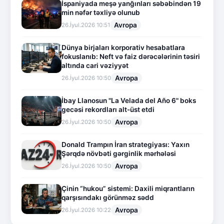
İspaniyada meşə yanğınları səbəbindən 19
min nəfər təxliyə olunub
Avropa
26.İyul.2026 10:51
Dünya birjaları korporativ hesabatlara
fokuslanıb: Neft və faiz dərəcələrinin təsiri
altında cari vəziyyət
Avropa
26.İyul.2026 10:50
İbay Llanosun "La Velada del Año 6" boks
gecəsi rekordları alt-üst etdi
Avropa
26.İyul.2026 10:50
Donald Trampın İran strategiyası: Yaxın
Şərqdə növbəti gərginlik mərhələsi
Avropa
26.İyul.2026 10:50
Çinin “hukou” sistemi: Daxili miqrantların
qarşısındakı görünməz sədd
Avropa
26.İyul.2026 10:22