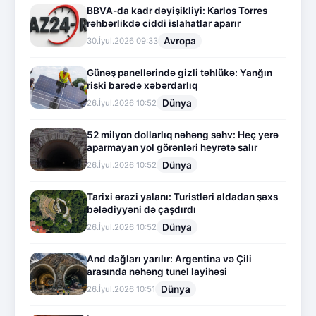
BBVA-da kadr dəyişikliyi: Karlos Torres
rəhbərlikdə ciddi islahatlar aparır
Avropa
30.İyul.2026 09:33
Günəş panellərində gizli təhlükə: Yanğın
riski barədə xəbərdarlıq
Dünya
26.İyul.2026 10:52
52 milyon dollarlıq nəhəng səhv: Heç yerə
aparmayan yol görənləri heyrətə salır
Dünya
26.İyul.2026 10:52
Tarixi ərazi yalanı: Turistləri aldadan şəxs
bələdiyyəni də çaşdırdı
Dünya
26.İyul.2026 10:52
And dağları yarılır: Argentina və Çili
arasında nəhəng tunel layihəsi
Dünya
26.İyul.2026 10:51