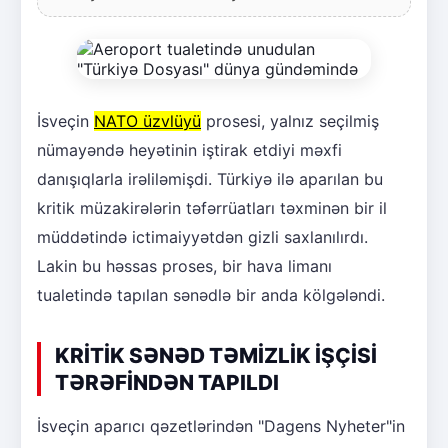
İsveçin
NATO üzvlüyü
prosesi, yalnız seçilmiş
nümayəndə heyətinin iştirak etdiyi məxfi
danışıqlarla irəliləmişdi. Türkiyə ilə aparılan bu
kritik müzakirələrin təfərrüatları təxminən bir il
müddətində ictimaiyyətdən gizli saxlanılırdı.
Lakin bu həssas proses, bir hava limanı
tualetində tapılan sənədlə bir anda kölgələndi.
KRİTİK SƏNƏD TƏMİZLİK İŞÇİSİ
TƏRƏFİNDƏN TAPILDI
İsveçin aparıcı qəzetlərindən "Dagens Nyheter"in