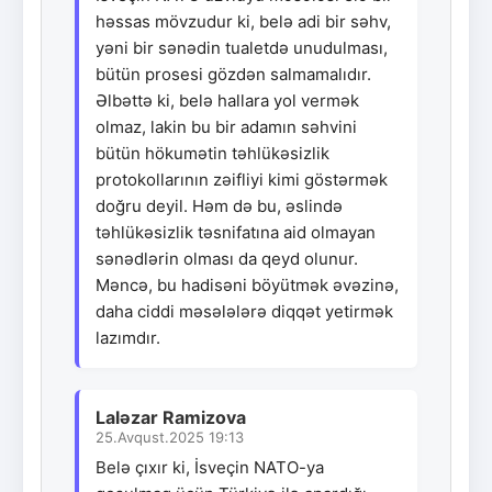
həssas mövzudur ki, belə adi bir səhv,
yəni bir sənədin tualetdə unudulması,
bütün prosesi gözdən salmamalıdır.
Əlbəttə ki, belə hallara yol vermək
olmaz, lakin bu bir adamın səhvini
bütün hökumətin təhlükəsizlik
protokollarının zəifliyi kimi göstərmək
doğru deyil. Həm də bu, əslində
təhlükəsizlik təsnifatına aid olmayan
sənədlərin olması da qeyd olunur.
Məncə, bu hadisəni böyütmək əvəzinə,
daha ciddi məsələlərə diqqət yetirmək
lazımdır.
Laləzar Ramizova
25.Avqust.2025 19:13
Belə çıxır ki, İsveçin NATO-ya