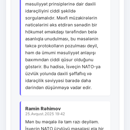
məsuliyyət prinsiplərinə dair daxili
idarəçiliyini ciddi şəkildə
sorgulamalıdır. Məxfi müzakirələrin
nəticələrini əks etdirən sənədin bir
hökumət əməkdaşı tərəfindən belə
asanlıqla unudulması, bu məsələnin
təkcə protokolların pozulması deyil,
həm də ümumi məsuliyyət anlayışı
baxımından ciddi qüsur olduğunu
göstərir. Bu hadisə, İsveçin NATO-ya
üzvlük yolunda daxili şəffaflıq və
idarəçilik səviyyəsi barədə daha
dərindən düşünməyə vadar edir.
Ramin Rəhimov
25.Avqust.2025 19:42
Mən bu məqalə ilə tam razı deyiləm.
İsveçin NATO üzvlüyü məsələsi elə bir