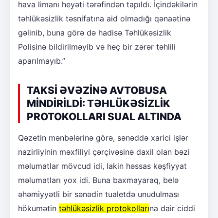
hava limanı heyəti tərəfindən tapıldı. İçindəkilərin
təhlükəsizlik təsnifatına aid olmadığı qənaətinə
gəlinib, buna görə də hadisə Təhlükəsizlik
Polisinə bildirilməyib və heç bir zərər təhlili
aparılmayıb.”
TAKSİ ƏVƏZİNƏ AVTOBUSA
MİNDİRİLDİ: TƏHLÜKƏSİZLİK
PROTOKOLLARI SUAL ALTINDA
Qəzetin mənbələrinə görə, sənəddə xarici işlər
nazirliyinin məxfiliyi çərçivəsinə daxil olan bəzi
məlumatlar mövcud idi, lakin həssas kəşfiyyat
məlumatları yox idi. Buna baxmayaraq, belə
əhəmiyyətli bir sənədin tualetdə unudulması
hökumətin
təhlükəsizlik protokolları
na dair ciddi