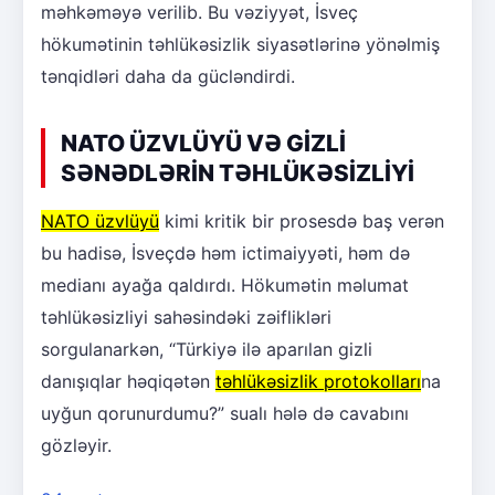
məhkəməyə verilib. Bu vəziyyət, İsveç
hökumətinin təhlükəsizlik siyasətlərinə yönəlmiş
tənqidləri daha da gücləndirdi.
NATO ÜZVLÜYÜ VƏ GİZLİ
SƏNƏDLƏRİN TƏHLÜKƏSİZLİYİ
NATO üzvlüyü
kimi kritik bir prosesdə baş verən
bu hadisə, İsveçdə həm ictimaiyyəti, həm də
medianı ayağa qaldırdı. Hökumətin məlumat
təhlükəsizliyi sahəsindəki zəiflikləri
sorgulanarkən, “Türkiyə ilə aparılan gizli
danışıqlar həqiqətən
təhlükəsizlik protokolları
na
uyğun qorunurdumu?” sualı hələ də cavabını
gözləyir.