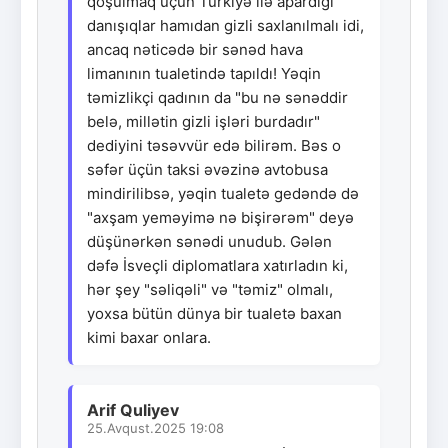
qoşulmaq üçün Türkiyə ilə apardığı
danışıqlar hamıdan gizli saxlanılmalı idi,
ancaq nəticədə bir sənəd hava
limanının tualetində tapıldı! Yəqin
təmizlikçi qadının da "bu nə sənəddir
belə, millətin gizli işləri burdadır"
dediyini təsəvvür edə bilirəm. Bəs o
səfər üçün taksi əvəzinə avtobusa
mindirilibsə, yəqin tualetə gedəndə də
"axşam yeməyimə nə bişirərəm" deyə
düşünərkən sənədi unudub. Gələn
dəfə İsveçli diplomatlara xatırladın ki,
hər şey "səliqəli" və "təmiz" olmalı,
yoxsa bütün dünya bir tualetə baxan
kimi baxar onlara.
Arif Quliyev
25.Avqust.2025 19:08