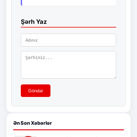
Şərh Yaz
Göndər
Ən Son Xəbərlər