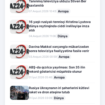
Tanınmış televiziya ulduzu Stiven Ber
saxlanılıb
Avropa
07.Avqust.2026 10:43
16 yaşlı rusiyalı tennisçi Kristina Lyutova
dünya reytinqində ciddi irəliləyişə imza
atdı
Dünya
04.Avqust.2026 11:06
Davina Makkol xərçənglə mübarizədən
sonra televiziya fəaliyyətinə fasilə verir
Avropa
03.Avqust.2026 00:59
ABŞ-da qızılca yayılması: Son 35 ilin
rekord göstəricisi müşahidə olunur
Avropa
31.İyul.2026 05:46
Rusiya Ukraynanın iri şəhərlərini kütləvi
raket və dron atəşinə tutub
Dünya
31.İyul.2026 03:09