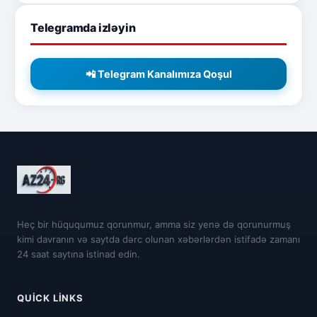
Telegramda izləyin
📲 Telegram Kanalımıza Qoşul
Heç bir hüququmuz qorunmur, amma siz yenə də qorunurmuş
kimi davranın və saytda dərc olunan xəbərlərdən istifadə zamanı
24 saat saytına istinad edin.
QUICK LINKS