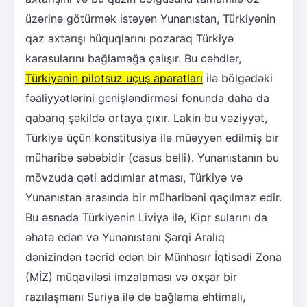
üzərinə götürmək istəyən Yunanıstan, Türkiyənin
qaz axtarışı hüquqlarını pozaraq Türkiyə
karasularını bağlamağa çalışır. Bu cəhdlər,
Türkiyənin pilotsuz uçuş aparatları
ilə bölgədəki
fəaliyyətlərini genişləndirməsi fonunda daha da
qabarıq şəkildə ortaya çıxır. Lakin bu vəziyyət,
Türkiyə üçün konstitusiya ilə müəyyən edilmiş bir
müharibə səbəbidir (casus belli). Yunanıstanın bu
mövzuda qəti addımlar atması, Türkiyə və
Yunanıstan arasında bir müharibəni qaçılmaz edir.
Bu əsnada Türkiyənin Liviya ilə, Kipr sularını da
əhatə edən və Yunanıstanı Şərqi Aralıq
dənizindən təcrid edən bir Münhasır İqtisadi Zona
(MİZ) müqaviləsi imzalaması və oxşar bir
razılaşmanı Suriya ilə də bağlama ehtimalı,