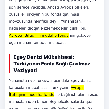
son dərəcə vacibdir. Ancaq Avropa ölkələri,
xüsusilə Türkiyənin bu fonda qatılması
mövzusunda həmfikir deyil. Yunanıstan,
hadisələri diqqətlə izləməkdədir, çünki bu,
Avropa İttifaqının müdafiə fondu
nun gələcəyi
üçün mühüm bir addım olacaq.
Egey Dənizi Mübahisəsi:
Türkiyənin Fonla Bağlı Çıxılmaz
Vəziyyəti
Yunanıstan və Türkiyə arasındakı Egey dənizi
karasuları mübahisəsi, Türkiyənin
Avropa
İttifaqının müdafiə fondu
ilə bağlı iştirakının əsas
maneələrindən biridir. Beynəlxalq sularda qaz
axtarışını və bu qazın bölgüsünü tamamilə öz