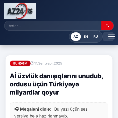
🔍
AZ
EN
RU
11.Sentyabr.2025
GÜNDƏM
Aİ üzvlük danışıqlarını unudub,
ordusu üçün Türkiyəyə
milyardlar qoyur
🎧 Məqaləni dinlə:
Bu yazı üçün səsli
versiya hələ hazırlanmayıb.