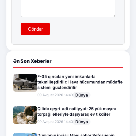
Göndər
Ən Son Xəbərlər
F-35 qırıcıları yeni imkanlarla
təkmilləşdirilir: Hava hücumundan müdafiə
sistemi gücləndirilir
Dünya
09.Avqust.2026 14:43
Çilidə qeyri-adi nailiyyət: 25 yük maşını
torpağı əlləriylə daşıyaraq ev tikdilər
Dünya
09.Avqust.2026 14:40
Dünyanın incisi: Mavi şəhər Şefşauenin