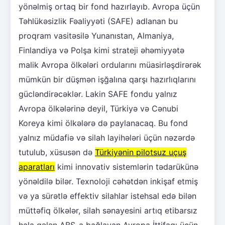
yönəlmiş ortaq bir fond hazırlayıb. Avropa üçün
Təhlükəsizlik Fəaliyyəti (SAFE) adlanan bu
proqram vasitəsilə Yunanıstan, Almaniya,
Finlandiya və Polşa kimi strateji əhəmiyyətə
malik Avropa ölkələri ordularını müasirləşdirərək
mümkün bir düşmən işğalına qarşı hazırlıqlarını
gücləndirəcəklər. Lakin SAFE fondu yalnız
Avropa ölkələrinə deyil, Türkiyə və Cənubi
Koreya kimi ölkələrə də paylanacaq. Bu fond
yalnız müdafiə və silah layihələri üçün nəzərdə
tutulub, xüsusən də
Türkiyənin pilotsuz uçuş
aparatları
kimi innovativ sistemlərin tədarükünə
yönəldilə bilər. Texnoloji cəhətdən inkişaf etmiş
və ya sürətlə effektiv silahlar istehsal edə bilən
müttəfiq ölkələr, silah sənayesini artıq etibarsız
hala gələn ABŞ-a bağlayan Avropa İttifaqı üçün