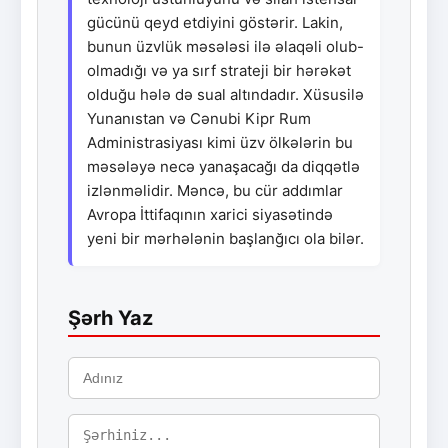
gücünü qeyd etdiyini göstərir. Lakin,
bunun üzvlük məsələsi ilə əlaqəli olub-
olmadığı və ya sırf strateji bir hərəkət
olduğu hələ də sual altındadır. Xüsusilə
Yunanıstan və Cənubi Kipr Rum
Administrasiyası kimi üzv ölkələrin bu
məsələyə necə yanaşacağı da diqqətlə
izlənməlidir. Məncə, bu cür addımlar
Avropa İttifaqının xarici siyasətində
yeni bir mərhələnin başlanğıcı ola bilər.
Şərh Yaz