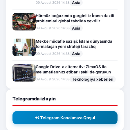
Asia
09.Avqust.2026 14:38
Hürmüz boğazında gərginlik: İranın daxili
problemləri qlobal təhdidə çevrilir
Asia
09.Avqust.2026 14:38
Məkkə müdafiə sazişi: İslam dünyasında
formalaşan yeni strateji tarazlıq
Asia
09.Avqust.2026 14:38
Google Drive-a alternativ: ZimaOS ilə
məlumatlarınızı etibarlı şəkildə qoruyun
Texnologiya xəbərləri
09.Avqust.2026 14:38
Telegramda izləyin
📲 Telegram Kanalımıza Qoşul