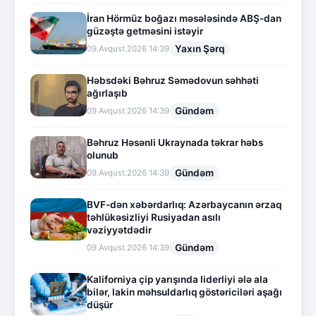
İran Hörmüz boğazı məsələsində ABŞ-dan
güzəştə getməsini istəyir
Yaxın Şərq
09.Avqust.2026 14:39
Həbsdəki Bəhruz Səmədovun səhhəti
ağırlaşıb
Gündəm
09.Avqust.2026 14:39
Bəhruz Həsənli Ukraynada təkrar həbs
olunub
Gündəm
09.Avqust.2026 14:39
BVF-dən xəbərdarlıq: Azərbaycanın ərzaq
təhlükəsizliyi Rusiyadan asılı
vəziyyətdədir
Gündəm
09.Avqust.2026 14:39
Kaliforniya çip yarışında liderliyi ələ ala
bilər, lakin məhsuldarlıq göstəriciləri aşağı
düşür