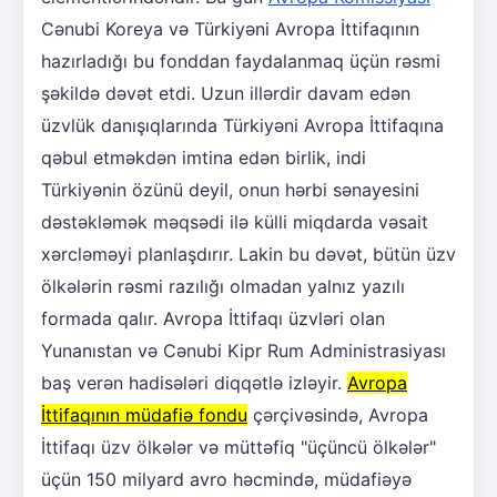
Cənubi Koreya və Türkiyəni Avropa İttifaqının
hazırladığı bu fonddan faydalanmaq üçün rəsmi
şəkildə dəvət etdi. Uzun illərdir davam edən
üzvlük danışıqlarında Türkiyəni Avropa İttifaqına
qəbul etməkdən imtina edən birlik, indi
Türkiyənin özünü deyil, onun hərbi sənayesini
dəstəkləmək məqsədi ilə külli miqdarda vəsait
xərcləməyi planlaşdırır. Lakin bu dəvət, bütün üzv
ölkələrin rəsmi razılığı olmadan yalnız yazılı
formada qalır. Avropa İttifaqı üzvləri olan
Yunanıstan və Cənubi Kipr Rum Administrasiyası
baş verən hadisələri diqqətlə izləyir.
Avropa
İttifaqının müdafiə fondu
çərçivəsində, Avropa
İttifaqı üzv ölkələr və müttəfiq "üçüncü ölkələr"
üçün 150 milyard avro həcmində, müdafiəyə