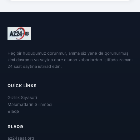
Heç bir hüququmuz qorunmur, amma siz yenə də qorunurmuş
kimi davranın və saytda dərc olunan xəbərlərdən istifadə zamanı
24 saat saytına istinad edin.
QUICK LINKS
Gizlilik Siyasəti
Məlumatların Silinməsi
Əlaqə
ƏLAQƏ
az24saat.org