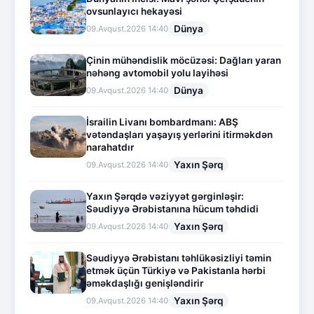
ovsunlayıcı hekayəsi
Dünya
09.Avqust.2026 14:40
Çinin mühəndislik möcüzəsi: Dağları yaran
nəhəng avtomobil yolu layihəsi
Dünya
09.Avqust.2026 14:40
İsrailin Livanı bombardmanı: ABŞ
vətəndaşları yaşayış yerlərini itirməkdən
narahatdır
Yaxın Şərq
09.Avqust.2026 14:40
Yaxın Şərqdə vəziyyət gərginləşir:
Səudiyyə Ərəbistanına hücum təhdidi
Yaxın Şərq
09.Avqust.2026 14:40
Səudiyyə Ərəbistanı təhlükəsizliyi təmin
etmək üçün Türkiyə və Pakistanla hərbi
əməkdaşlığı genişləndirir
Yaxın Şərq
09.Avqust.2026 14:40