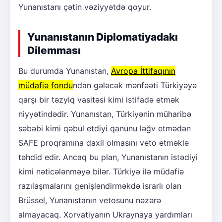
Yunanıstanı çətin vəziyyətdə qoyur.
Yunanıstanın Diplomatiyadakı
Dilemması
Bu durumda Yunanıstan,
Avropa İttifaqının
müdafiə fondu
ndan gələcək mənfəəti Türkiyəyə
qarşı bir təzyiq vasitəsi kimi istifadə etmək
niyyətindədir. Yunanıstan, Türkiyənin müharibə
səbəbi kimi qəbul etdiyi qanunu ləğv etmədən
SAFE proqramına daxil olmasını veto etməklə
təhdid edir. Ancaq bu plan, Yunanıstanın istədiyi
kimi nəticələnməyə bilər. Türkiyə ilə müdafiə
razılaşmalarını genişləndirməkdə israrlı olan
Brüssel, Yunanıstanın vetosunu nəzərə
almayacaq. Xorvatiyanın Ukraynaya yardımları