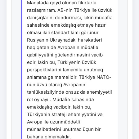
Məqalədə qeyd olunan fikirlərlə
razılaşmıram. AB-nin Türkiyə ilə üzvlük
danışıqlarını dondurması, lakin müdafiə
sahəsində əməkdaşlıq etməyə hazır
olması ikili standart kimi görünür.
Rusiyanın Ukraynadakı hərəkətləri
həqiqətən də Avropanın müdafiə
qabiliyyətini gücləndirməsini vacib
edir, lakin bu, Türkiyənin üzvlük
perspektivlərini tamamilə unutmaq
anlamına gəlməməlidir. Türkiyə NATO-
nun üzvü olaraq Avropanın
təhlükəsizliyində onsuz da əhəmiyyətli
rol oynayır. Müdafiə sahəsində
əməkdaşlıq vacibdir, lakin bu,
Türkiyənin strateji əhəmiyyətini və
Avropa ilə uzunmüddətli
münasibətlərini unutmaq üçün bir
bəhanə olmamalıdır.