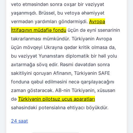
veto etməsindən sonra oxşar bir vəziyyət
yaşanmışdı. Brüssel, bu vetoya əhəmiyyət
vermədən yardımları göndərmişdi.
Avropa
İttifaqının müdafiə fondu
üçün də eyni ssenarinin
təkrarlanması mümkündür. Türkiyənin Avropa
üçün mövqeyi Ukrayna qədər kritik olmasa da,
bu vəziyyət Yunanıstanı diplomatik bir həll yolu
axtarmağa sövq edir. Rəsmi dəvətdən sonra
sakitliyini qoruyan Afinanın, Türkiyənin SAFE
fonduna qəbul edilməsini necə qarşılayacağını
zaman göstərəcək. AB-nin Türkiyənin, xüsusən
də
Türkiyənin pilotsuz uçuş aparatları
sahəsindəki potensialına ehtiyacı böyükdür.
24 saat