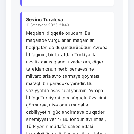
Sevinc Turalova
11.Sentyabr.2025 21:43
Məqaləni diqqətlə oxudum. Bu
məqalədə vurğulanan məqamlar
həqiqətən də düşündürücüdür. Avropa
İttifaqının, bir tərəfdən Türkiyə ilə
üzvlük danışıqlarını uzadarkən, digər
tərəfdən onun hərbi sənayesinə
milyardlarla avro sərmayə qoyması
maraqlı bir paradoks yaradır. Bu
vəziyyətdə əsas sual yaranır: Avropa
İttifaqı Türkiyəni tam hüquqlu üzv kimi
görmürsə, niyə onun müdafiə
qabiliyyətini gücləndirməyə bu qədər
əhəmiyyət verir? Bu fondun ayrılması,
Türkiyənin müdafiə sahəsindəki
texnoloji üstünlüyünü və silah istehsal