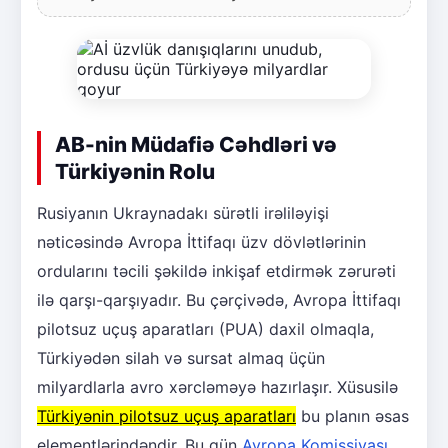
AB-nin Müdafiə Cəhdləri və
Türkiyənin Rolu
Rusiyanın Ukraynadakı sürətli irəliləyişi
nəticəsində Avropa İttifaqı üzv dövlətlərinin
ordularını təcili şəkildə inkişaf etdirmək zərurəti
ilə qarşı-qarşıyadır. Bu çərçivədə, Avropa İttifaqı
pilotsuz uçuş aparatları (PUA) daxil olmaqla,
Türkiyədən silah və sursat almaq üçün
milyardlarla avro xərcləməyə hazırlaşır. Xüsusilə
Türkiyənin pilotsuz uçuş aparatları
bu planın əsas
elementlərindəndir. Bu gün
Avropa Komissiyası