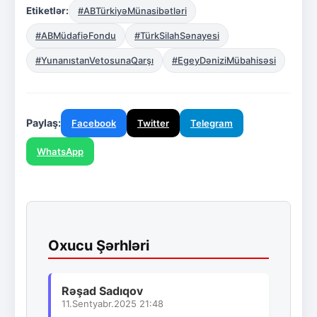
Etiketlər:
#ABTürkiyəMünasibətləri
#ABMüdafiəFondu
#TürkSilahSənayesi
#YunanıstanVetosunaQarşı
#EgeyDəniziMübahisəsi
Paylaş:
Facebook
Twitter
Telegram
WhatsApp
Oxucu Şərhləri
Rəşad Sadıqov
11.Sentyabr.2025 21:48