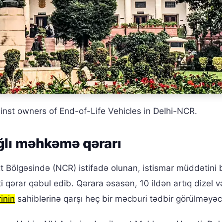
inst owners of End-of-Life Vehicles in Delhi-NCR.
ğlı məhkəmə qərarı
xt Bölgəsində (NCR) istifadə olunan, istismar müddətini
i qərar qəbul edib. Qərara əsasən, 10 ildən artıq dizel v
inin
sahiblərinə qarşı heç bir məcburi tədbir görülməyəc