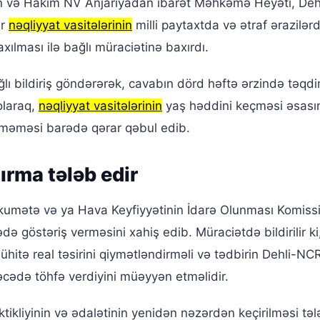
 və Hakim NV Anjariyadan ibarət Məhkəmə Heyəti, Deh
ür
nəqliyyat vasitələrinin
milli paytaxtda və ətraf ərazilər
ılması ilə bağlı müraciətinə baxırdı.
lı bildiriş göndərərək, cavabın dörd həftə ərzində təqd
olaraq,
nəqliyyat vasitələrinin
yaş həddini keçməsi əsası
ülməməsi barədə qərar qəbul edib.
ırma tələb edir
mətə və ya Hava Keyfiyyətinin İdarə Olunması Komiss
ə göstəriş verməsini xahiş edib. Müraciətdə bildirilir ki
itə real təsirini qiymətləndirməli və tədbirin Dehli-NC
əcədə töhfə verdiyini müəyyən etməlidir.
tikliyinin və ədalətinin yenidən nəzərdən keçirilməsi tə