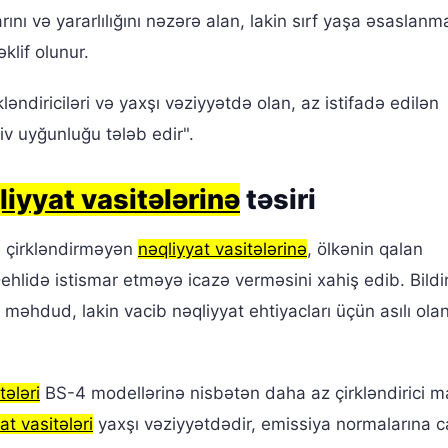
ını və yararlılığını nəzərə alan, lakin sırf yaşa əsaslan
klif olunur.
ləndiriciləri və yaxşı vəziyyətdə olan, az istifadə edilən
iv uyğunluğu tələb edir".
liyyat vasitələrinə
təsiri
 çirkləndirməyən
nəqliyyat vasitələrinə
, ölkənin qalan
lidə istismar etməyə icazə verməsini xahiş edib. Bildiri
məhdud, lakin vacib nəqliyyat ehtiyacları üçün asılı ola
tələri
BS-4 modellərinə nisbətən daha az çirkləndirici 
at vasitələri
yaxşı vəziyyətdədir, emissiya normalarına 