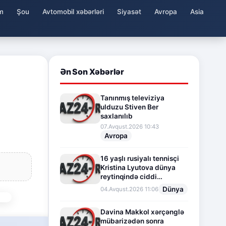
m
Şou
Avtomobil xəbərləri
Siyasət
Avropa
Asia
Ən Son Xəbərlər
Tanınmış televiziya
ulduzu Stiven Ber
saxlanılıb
07.Avqust.2026 10:43
Avropa
16 yaşlı rusiyalı tennisçi
Kristina Lyutova dünya
reytinqində ciddi
irəliləyişə imza atdı
Dünya
04.Avqust.2026 11:06
Davina Makkol xərçənglə
mübarizədən sonra