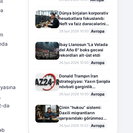
li
də
Dünya birjaları korporativ
hesabatlara fokuslanıb:
Neft və faiz dərəcələrinin
təsiri altında cari vəziyyət
Avropa
26.İyul.2026 10:50
im
nda
İbay Llanosun "La Velada
del Año 6" boks gecəsi
rekordları alt-üst etdi
Avropa
26.İyul.2026 10:50
Donald Trampın İran
strategiyası: Yaxın Şərqdə
iyasına
növbəti gərginlik
mərhələsi
Avropa
26.İyul.2026 10:50
,
R-də
Çinin “hukou” sistemi:
Daxili miqrantların
qarşısındakı görünməz
sədd
Avropa
26.İyul.2026 10:22
ləb