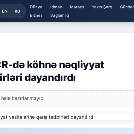
Dünya
İdman
Maraqlı
Yaxın Şərq
Gündə
EN
RU
Biznes
Sağlamlıq
R-də köhnə nəqliyyat
irləri dayandırdı
 hələ hazırlanmayıb.