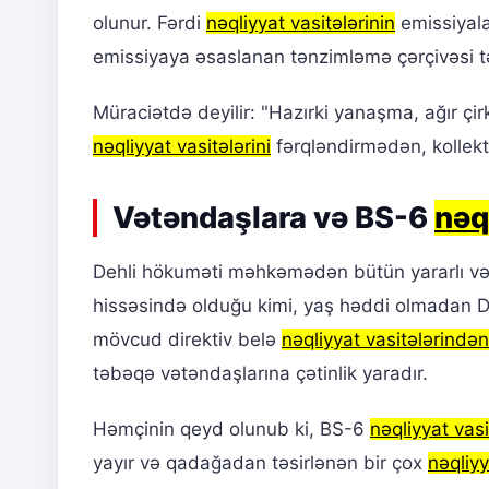
olunur. Fərdi
nəqliyyat vasitələrinin
emissiyalar
emissiyaya əsaslanan tənzimləmə çərçivəsi tə
Müraciətdə deyilir: "Hazırki yanaşma, ağır çirk
nəqliyyat vasitələrini
fərqləndirmədən, kollekt
Vətəndaşlara və BS-6
nəq
Dehli hökuməti məhkəmədən bütün yararlı və
hissəsində olduğu kimi, yaş həddi olmadan Deh
mövcud direktiv belə
nəqliyyat vasitələrindən
təbəqə vətəndaşlarına çətinlik yaradır.
Həmçinin qeyd olunub ki, BS-6
nəqliyyat vasi
yayır və qadağadan təsirlənən bir çox
nəqliyy