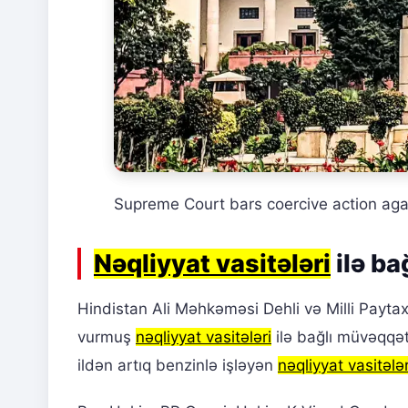
Supreme Court bars coercive action aga
Nəqliyyat vasitələri
ilə ba
Hindistan Ali Məhkəməsi Dehli və Milli Payta
vurmuş
nəqliyyat vasitələri
ilə bağlı müvəqqət
ildən artıq benzinlə işləyən
nəqliyyat vasitələr