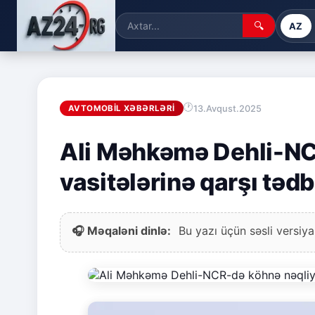
🔍
AZ
13.Avqust.2025
AVTOMOBIL XƏBƏRLƏRI
Ali Məhkəmə Dehli-NC
vasitələrinə qarşı tədb
🎧 Məqaləni dinlə:
Bu yazı üçün səsli versiya