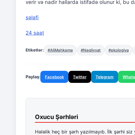
verir və nadir hallarda istifadə olunur ki, bu 
sələfi
24 saat
Etiketlər:
#AliMəhkəmə
#Nəqliyyat
#ekologiya
Paylaş:
Facebook
Twitter
Telegram
What
Oxucu Şərhləri
Hələlik heç bir şərh yazılmayıb. İlk şərhi siz 