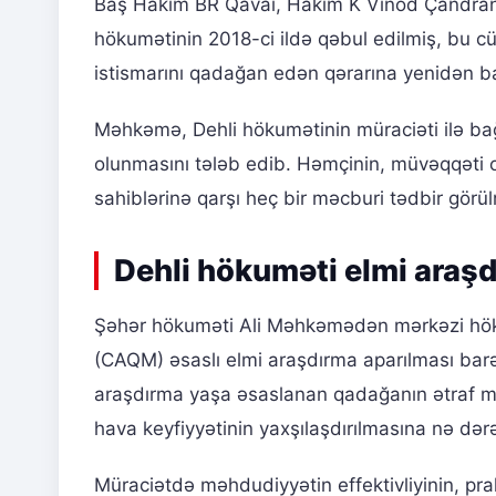
Baş Hakim BR Qavai, Hakim K Vinod Çandran
hökumətinin 2018-ci ildə qəbul edilmiş, bu c
istismarını qadağan edən qərarına yenidən bax
Məhkəmə, Dehli hökumətinin müraciəti ilə bağ
olunmasını tələb edib. Həmçinin, müvəqqəti 
sahiblərinə qarşı heç bir məcburi tədbir gör
Dehli hökuməti elmi araşd
Şəhər hökuməti Ali Məhkəmədən mərkəzi höku
(CAQM) əsaslı elmi araşdırma aparılması barəd
araşdırma yaşa əsaslanan qadağanın ətraf müh
hava keyfiyyətinin yaxşılaşdırılmasına nə dər
Müraciətdə məhdudiyyətin effektivliyinin, prak