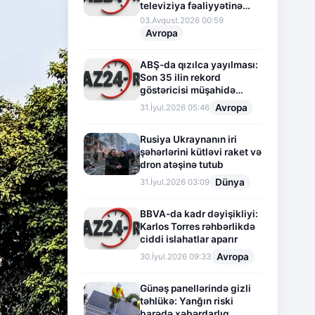
televiziya fəaliyyətinə
fasilə verir
03.Avqust.2026 00:59
Avropa
ABŞ-da qızılca yayılması:
Son 35 ilin rekord
göstəricisi müşahidə
olunur
Avropa
31.İyul.2026 05:46
Rusiya Ukraynanın iri
şəhərlərini kütləvi raket və
dron atəşinə tutub
Dünya
31.İyul.2026 03:09
BBVA-da kadr dəyişikliyi:
Karlos Torres rəhbərlikdə
ciddi islahatlar aparır
Avropa
30.İyul.2026 09:33
Günəş panellərində gizli
təhlükə: Yanğın riski
barədə xəbərdarlıq