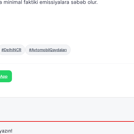
da minimal faktiki emissiyalara səbəb olur.
#DelhiNCR
#AvtomobilQaydaları
sApp
yazın!