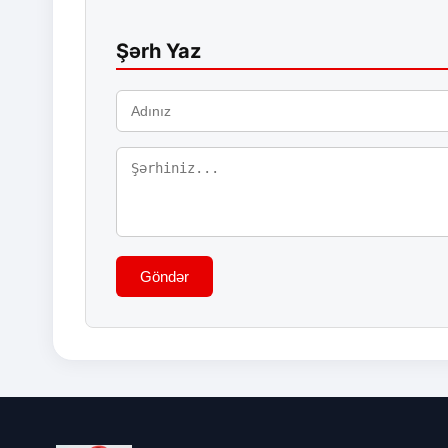
Şərh Yaz
Göndər