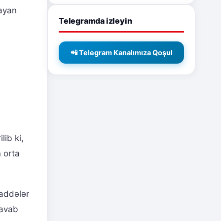
mayan
Telegramda izləyin
📲 Telegram Kanalımıza Qoşul
lib ki,
n orta
maddələr
cavab