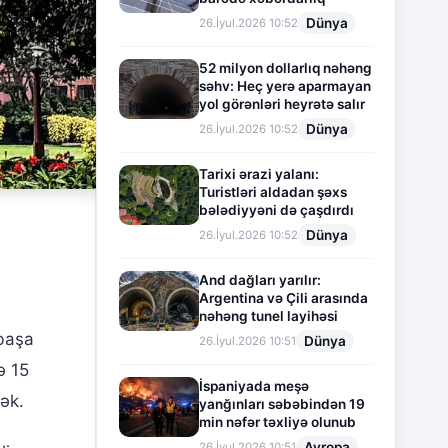
Dünya
26.İyul.2026 10:52
52 milyon dollarlıq nəhəng
səhv: Heç yerə aparmayan
yol görənləri heyrətə salır
Dünya
26.İyul.2026 10:52
Tarixi ərazi yalanı:
Turistləri aldadan şəxs
bələdiyyəni də çaşdırdı
Dünya
26.İyul.2026 10:52
And dağları yarılır:
Argentina və Çili arasında
nəhəng tunel layihəsi
 başa
Dünya
26.İyul.2026 10:51
ə 15
İspaniyada meşə
ək.
yanğınları səbəbindən 19
min nəfər təxliyə olunub
Avropa
26.İyul.2026 10:51