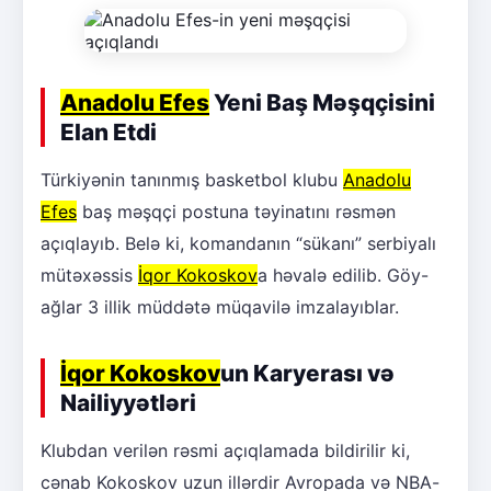
Anadolu Efes
Yeni Baş Məşqçisini
Elan Etdi
Türkiyənin tanınmış basketbol klubu
Anadolu
Efes
baş məşqçi postuna təyinatını rəsmən
açıqlayıb. Belə ki, komandanın “sükanı” serbiyalı
mütəxəssis
İqor Kokoskov
a həvalə edilib. Göy-
ağlar 3 illik müddətə müqavilə imzalayıblar.
İqor Kokoskov
un Karyerası və
Nailiyyətləri
Klubdan verilən rəsmi açıqlamada bildirilir ki,
cənab Kokoskov uzun illərdir Avropada və NBA-