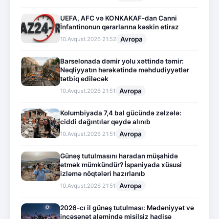
UEFA, AFC və KONKAKAF-dan Canni
İnfantinonun qərarlarına kəskin etiraz
Avropa
10.Avqust.2026 21:52
Barselonada dəmir yolu xəttində təmir:
Nəqliyyatın hərəkətində məhdudiyyətlər
tətbiq ediləcək
Avropa
10.Avqust.2026 21:51
Kolumbiyada 7,4 bal gücündə zəlzələ:
ciddi dağıntılar qeydə alınıb
Avropa
10.Avqust.2026 21:51
Günəş tutulmasını haradan müşahidə
etmək mümkündür? İspaniyada xüsusi
izləmə nöqtələri hazırlanıb
Avropa
10.Avqust.2026 21:51
2026-cı il günəş tutulması: Mədəniyyət və
incəsənət aləmində misilsiz hadisə