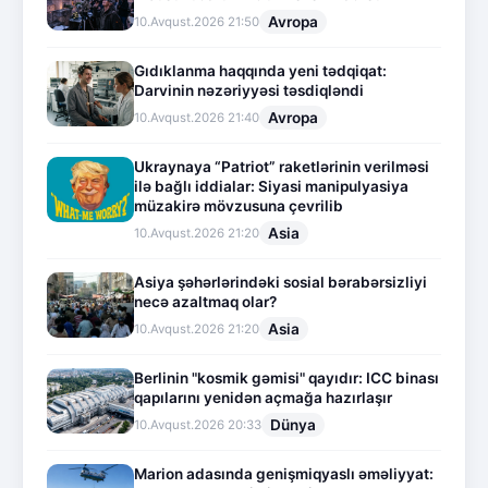
Avropa
10.Avqust.2026 21:50
Gıdıklanma haqqında yeni tədqiqat:
Darvinin nəzəriyyəsi təsdiqləndi
Avropa
10.Avqust.2026 21:40
Ukraynaya “Patriot” raketlərinin verilməsi
ilə bağlı iddialar: Siyasi manipulyasiya
müzakirə mövzusuna çevrilib
Asia
10.Avqust.2026 21:20
Asiya şəhərlərindəki sosial bərabərsizliyi
necə azaltmaq olar?
Asia
10.Avqust.2026 21:20
Berlinin "kosmik gəmisi" qayıdır: ICC binası
qapılarını yenidən açmağa hazırlaşır
Dünya
10.Avqust.2026 20:33
Marion adasında genişmiqyaslı əməliyyat: