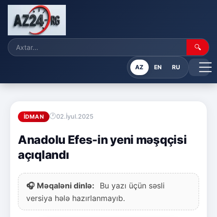
🔍
AZ
EN
RU
02.İyul.2025
İDMAN
Anadolu Efes-in yeni məşqçisi
açıqlandı
🎧 Məqaləni dinlə:
Bu yazı üçün səsli
versiya hələ hazırlanmayıb.