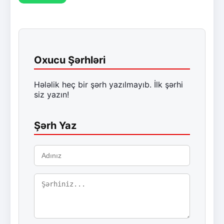
Oxucu Şərhləri
Hələlik heç bir şərh yazılmayıb. İlk şərhi
siz yazın!
Şərh Yaz