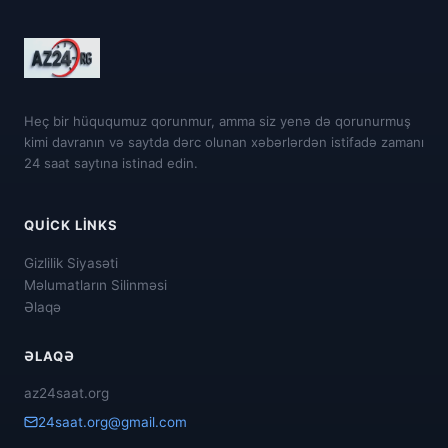
Heç bir hüququmuz qorunmur, amma siz yenə də qorunurmuş
kimi davranın və saytda dərc olunan xəbərlərdən istifadə zamanı
24 saat saytına istinad edin.
QUICK LINKS
Gizlilik Siyasəti
Məlumatların Silinməsi
Əlaqə
ƏLAQƏ
az24saat.org
24saat.org@gmail.com