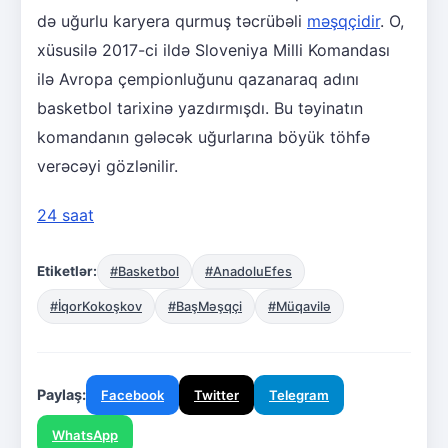
də uğurlu karyera qurmuş təcrübəli
məşqçidir
. O,
xüsusilə 2017-ci ildə Sloveniya Milli Komandası
ilə Avropa çempionluğunu qazanaraq adını
basketbol tarixinə yazdırmışdı. Bu təyinatın
komandanın gələcək uğurlarına böyük töhfə
verəcəyi gözlənilir.
24 saat
Etiketlər:
#Basketbol
#AnadoluEfes
#İqorKokoşkov
#BaşMəşqçi
#Müqavilə
Paylaş:
Facebook
Twitter
Telegram
WhatsApp