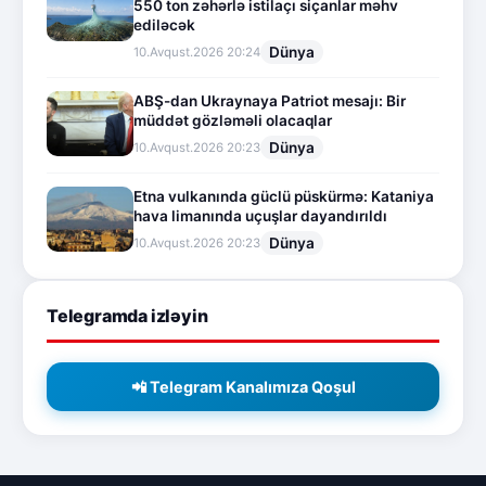
550 ton zəhərlə istilaçı siçanlar məhv
ediləcək
Dünya
10.Avqust.2026 20:24
ABŞ-dan Ukraynaya Patriot mesajı: Bir
müddət gözləməli olacaqlar
Dünya
10.Avqust.2026 20:23
Etna vulkanında güclü püskürmə: Kataniya
hava limanında uçuşlar dayandırıldı
Dünya
10.Avqust.2026 20:23
Telegramda izləyin
📲 Telegram Kanalımıza Qoşul