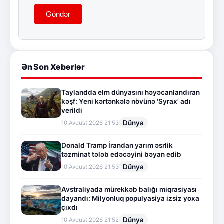
Göndər
Ən Son Xəbərlər
Taylandda elm dünyasını həyəcanlandıran
kəşf: Yeni kərtənkələ növünə 'Syrax' adı
verildi
Dünya
10.Avqust.2026 21:53
Donald Tramp İrandan yarım əsrlik
təzminat tələb edəcəyini bəyan edib
Dünya
10.Avqust.2026 21:53
Avstraliyada mürekkəb balığı miqrasiyası
dayandı: Milyonluq populyasiya izsiz yoxa
çıxdı
Dünya
10.Avqust.2026 21:52