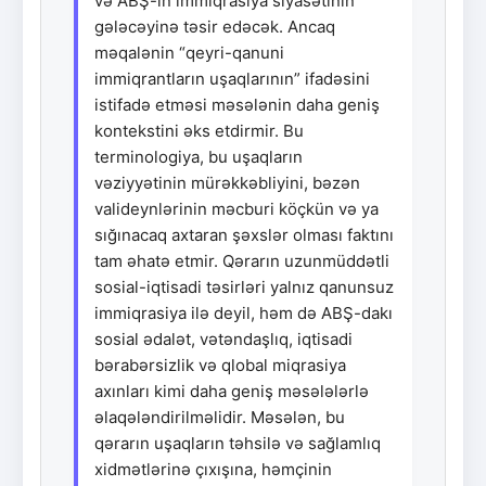
və ABŞ-ın immiqrasiya siyasətinin
gələcəyinə təsir edəcək. Ancaq
məqalənin “qeyri-qanuni
immiqrantların uşaqlarının” ifadəsini
istifadə etməsi məsələnin daha geniş
kontekstini əks etdirmir. Bu
terminologiya, bu uşaqların
vəziyyətinin mürəkkəbliyini, bəzən
valideynlərinin məcburi köçkün və ya
sığınacaq axtaran şəxslər olması faktını
tam əhatə etmir. Qərarın uzunmüddətli
sosial-iqtisadi təsirləri yalnız qanunsuz
immiqrasiya ilə deyil, həm də ABŞ-dakı
sosial ədalət, vətəndaşlıq, iqtisadi
bərabərsizlik və qlobal miqrasiya
axınları kimi daha geniş məsələlərlə
əlaqələndirilməlidir. Məsələn, bu
qərarın uşaqların təhsilə və sağlamlıq
xidmətlərinə çıxışına, həmçinin