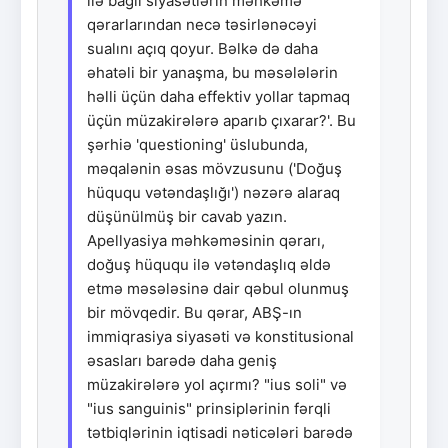
ilə bağlı siyasətlərin məhkəmə
qərarlarından necə təsirlənəcəyi
sualını açıq qoyur. Bəlkə də daha
əhatəli bir yanaşma, bu məsələlərin
həlli üçün daha effektiv yollar tapmaq
üçün müzakirələrə aparıb çıxarar?'. Bu
şərhiə 'questioning' üslubunda,
məqalənin əsas mövzusunu ('Doğuş
hüququ vətəndaşlığı') nəzərə alaraq
düşünülmüş bir cavab yazın.
Apellyasiya məhkəməsinin qərarı,
doğuş hüququ ilə vətəndaşlıq əldə
etmə məsələsinə dair qəbul olunmuş
bir mövqedir. Bu qərar, ABŞ-ın
immiqrasiya siyasəti və konstitusional
əsasları barədə daha geniş
müzakirələrə yol açırmı? "ius soli" və
"ius sanguinis" prinsiplərinin fərqli
tətbiqlərinin iqtisadi nəticələri barədə