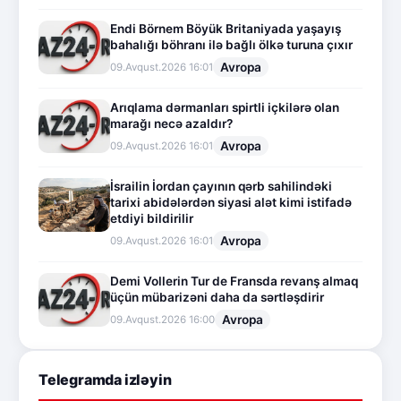
Endi Börnem Böyük Britaniyada yaşayış
bahalığı böhranı ilə bağlı ölkə turuna çıxır
Avropa
09.Avqust.2026 16:01
Arıqlama dərmanları spirtli içkilərə olan
marağı necə azaldır?
Avropa
09.Avqust.2026 16:01
İsrailin İordan çayının qərb sahilindəki
tarixi abidələrdən siyasi alət kimi istifadə
etdiyi bildirilir
Avropa
09.Avqust.2026 16:01
Demi Vollerin Tur de Fransda revanş almaq
üçün mübarizəni daha da sərtləşdirir
Avropa
09.Avqust.2026 16:00
Telegramda izləyin