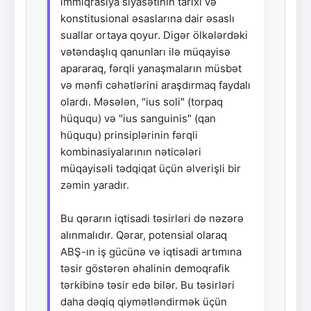
immiqrasiya siyasətinin tarixi və
konstitusional əsaslarına dair əsaslı
suallar ortaya qoyur. Digər ölkələrdəki
vətəndaşlıq qanunları ilə müqayisə
apararaq, fərqli yanaşmaların müsbət
və mənfi cəhətlərini araşdırmaq faydalı
olardı. Məsələn, "ius soli" (torpaq
hüququ) və "ius sanguinis" (qan
hüququ) prinsiplərinin fərqli
kombinasiyalarının nəticələri
müqayisəli tədqiqat üçün əlverişli bir
zəmin yaradır.
Bu qərarın iqtisadi təsirləri də nəzərə
alınmalıdır. Qərar, potensial olaraq
ABŞ-ın iş gücünə və iqtisadi artımına
təsir göstərən əhalinin demoqrafik
tərkibinə təsir edə bilər. Bu təsirləri
daha dəqiq qiymətləndirmək üçün