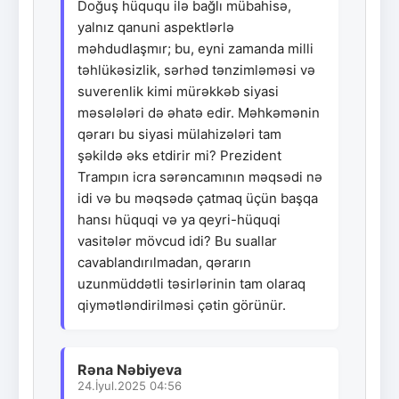
Doğuş hüququ ilə bağlı mübahisə,
yalnız qanuni aspektlərlə
məhdudlaşmır; bu, eyni zamanda milli
təhlükəsizlik, sərhəd tənzimləməsi və
suverenlik kimi mürəkkəb siyasi
məsələləri də əhatə edir. Məhkəmənin
qərarı bu siyasi mülahizələri tam
şəkildə əks etdirir mi? Prezident
Trampın icra sərəncamının məqsədi nə
idi və bu məqsədə çatmaq üçün başqa
hansı hüquqi və ya qeyri-hüquqi
vasitələr mövcud idi? Bu suallar
cavablandırılmadan, qərarın
uzunmüddətli təsirlərinin tam olaraq
qiymətləndirilməsi çətin görünür.
Rəna Nəbiyeva
24.İyul.2025 04:56