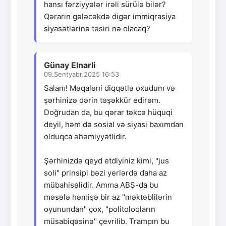
hansı fərziyyələr irəli sürülə bilər?
Qərarın gələcəkdə digər immiqrasiya
siyasətlərinə təsiri nə olacaq?
Günay Elnarli
09.Sentyabr.2025 16:53
Salam! Məqaləni diqqətlə oxudum və
şərhinizə dərin təşəkkür edirəm.
Doğrudan da, bu qərar təkcə hüquqi
deyil, həm də sosial və siyasi baxımdan
olduqca əhəmiyyətlidir.
Şərhinizdə qeyd etdiyiniz kimi, "jus
soli" prinsipi bəzi yerlərdə daha az
mübahisəlidir. Amma ABŞ-da bu
məsələ həmişə bir az "məktəblilərin
oyunundan" çox, "politoloqların
müsabiqəsinə" çevrilib. Trampın bu