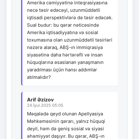
Amerika cəmiyyətinə inteqrasiyasına
necə təsir edəcəyi, uzunmüddətli
iqtisadi perspektivlərə də təsir edəcək.
Sual budur: bu qərar nəticəsində
Amerika iqtisadiyyatına və sosial
toxumasına olan uzunmüddətli təsirləri
nəzərə alaraq, ABŞ-ın immiqrasiya
siyasətinə daha hərtərəfli və insan
hüquqlarına əsaslanan yanaşmanın
yaradılması üçün hansı addımlar
atılmalıdır?
Arif Əzizov
24.İyul.2025 05:05
Məqalədə qeyd olunan Apellyasiya
Məhkəməsinin qərarı, yalnız hüquqi
deyil, həm də geniş sosial və siyasi
əhəmiyyət daşıyır. Bu qərar, ABŞ-ın