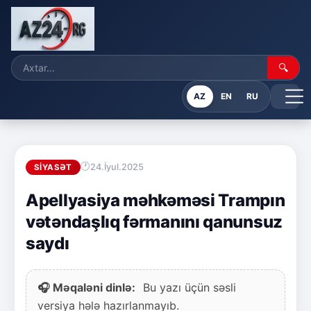
🔍
AZ
EN
RU
24.İyul.2025
SIYASƏT
Apellyasiya məhkəməsi Trampın
vətəndaşlıq fərmanını qanunsuz
saydı
🎧 Məqaləni dinlə:
Bu yazı üçün səsli
versiya hələ hazırlanmayıb.