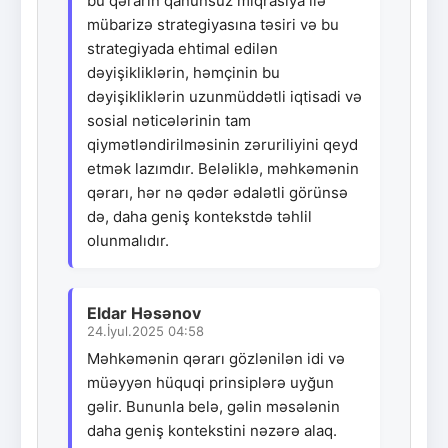
bu qərarın qanunsuz miqrasiya ilə
mübarizə strategiyasına təsiri və bu
strategiyada ehtimal edilən
dəyişikliklərin, həmçinin bu
dəyişikliklərin uzunmüddətli iqtisadi və
sosial nəticələrinin tam
qiymətləndirilməsinin zəruriliyini qeyd
etmək lazımdır. Beləliklə, məhkəmənin
qərarı, hər nə qədər ədalətli görünsə
də, daha geniş kontekstdə təhlil
olunmalıdır.
Eldar Həsənov
24.İyul.2025 04:58
Məhkəmənin qərarı gözlənilən idi və
müəyyən hüquqi prinsiplərə uyğun
gəlir. Bununla belə, gəlin məsələnin
daha geniş kontekstini nəzərə alaq.