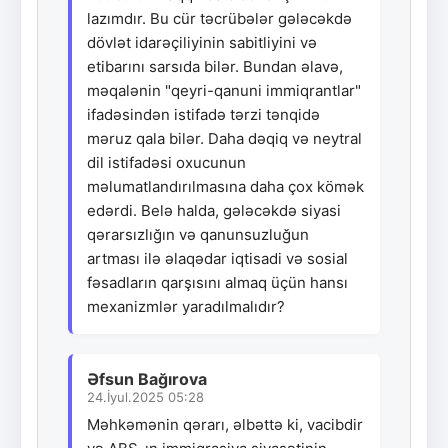
lazımdır. Bu cür təcrübələr gələcəkdə
dövlət idarəçiliyinin sabitliyini və
etibarını sarsıda bilər. Bundan əlavə,
məqalənin "qeyri-qanuni immiqrantlar"
ifadəsindən istifadə tərzi tənqidə
məruz qala bilər. Daha dəqiq və neytral
dil istifadəsi oxucunun
məlumatlandırılmasına daha çox kömək
edərdi. Belə halda, gələcəkdə siyasi
qərarsızlığın və qanunsuzluğun
artması ilə əlaqədar iqtisadi və sosial
fəsadların qarşısını almaq üçün hansı
mexanizmlər yaradılmalıdır?
Əfsun Bağırova
24.İyul.2025 05:28
Məhkəmənin qərarı, əlbəttə ki, vacibdir