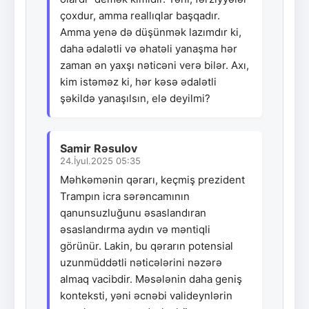
çoxdur, amma reallıqlar başqadır.
Amma yenə də düşünmək lazımdır ki,
daha ədalətli və əhatəli yanaşma hər
zaman ən yaxşı nəticəni verə bilər. Axı,
kim istəməz ki, hər kəsə ədalətli
şəkildə yanaşılsın, elə deyilmi?
Samir Rəsulov
24.İyul.2025 05:35
Məhkəmənin qərarı, keçmiş prezident
Trampın icra sərəncamının
qanunsuzluğunu əsaslandıran
əsaslandırma aydın və məntiqli
görünür. Lakin, bu qərarın potensial
uzunmüddətli nəticələrini nəzərə
almaq vacibdir. Məsələnin daha geniş
konteksti, yəni əcnəbi valideynlərin