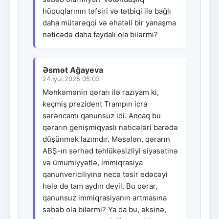
hüquqlarının təfsiri və tətbiqi ilə bağlı
daha mütərəqqi və əhatəli bir yanaşma
nəticədə daha faydalı ola bilərmi?
Əsmət Ağayeva
24.İyul.2025 05:03
Məhkəmənin qərarı ilə razıyam ki,
keçmiş prezident Trampın icra
sərəncamı qanunsuz idi. Ancaq bu
qərarın genişmiqyaslı nəticələri barədə
düşünmək lazımdır. Məsələn, qərarın
ABŞ-ın sərhəd təhlükəsizliyi siyasətinə
və ümumiyyətlə, immiqrasiya
qanunvericiliyinə necə təsir edəcəyi
hələ də tam aydın deyil. Bu qərar,
qanunsuz immiqrasiyanın artmasına
səbəb ola bilərmi? Ya da bu, əksinə,