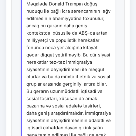
Məqalədə Donald Trampın doğuş
hüququ ilə bağlı icra sərəncamının ləğv
edilməsinin əhəmiyyətinə toxunulur,
ancaq bu qərarın daha geniş
kontekstdə, xüsusilə də ABŞ-da artan
milliyyətçi və populistik hərəkatlar
fonunda necə yer aldığına kifayət
qədər diqqət yetirilməyib. Bu cür siyasi
hərəkatlar tez-tez immiqrasiya
siyasətinin dəyişdirilməsi ilə məşğul
olurlar və bu da müxtəlif etnik və sosial
qruplar arasında gərginliyi artıra bilər.
Bu qərarın uzunmüddətli iqtisadi və
sosial təsirləri, xüsusən də əmək
bazarına və sosial ədalətə təsirləri,
daha geniş araşdırılmalıdır. İmmiqrasiya
siyasətinin dəyişdirilməsinin ədalətli və
iqtisadi cəhətdən dayanıqlı inkişafın
necə təmin edilməsi ilə bağlı gələcək