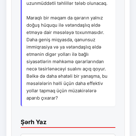
uzunmüddətli təhlillər tələb olunacaq.
Maraqlı bir məqam da qərarın yalnız
doğuş hüququ ilə vətəndaşlıq əldə
etməyə dair məsələyə toxunmasıdır.
Daha geniş miqyasda, qanunsuz
immiqrasiya və ya vətəndaşlıq əldə
etmənin digər yolları ilə bağlı
siyasətlərin məhkəmə qərarlarından
necə təsirlənəcəyi sualını açıq qoyur.
Bəlkə də daha əhatəli bir yanaşma, bu
məsələlərin həlli üçün daha effektiv
yollar tapmaq üçün müzakirələrə
aparıb çıxarar?
Şərh Yaz