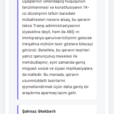
uşaqlarının vətəndaşlıq hüququnun
tənzimlənməsi və konstitusiyanın 14-
cü düzəlişinin təfsiri barədəki
mübahisələri nəzərə alsaq, bu qərarın
təkcə Tramp administrasiyasının
siyasətinə deyil, həm də ABŞ-ın
immiqrasiya qanunvericiliyinin gələcək
inkişafına mühüm təsir göstərə biləcəyi
görünür. Beləliklə, bu qərarın təsirləri
yalnız qanunçuluq məsələsi ilə
məhdudlaşmır, eyni zamanda geniş
miqyaslı sosial və siyasi implikasiyalara
da malikdir. Bu mənada, qərarın
uzunmüddətli təsirlərini
qiymətləndirmək üçün daha geniş bir
araşdırma aparmaq lazım gəlir.
Şahnaz Ələkbərlı