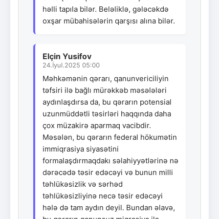
həlli tapıla bilər. Beləliklə, gələcəkdə
oxşar mübahisələrin qarşısı alına bilər.
Elçin Yusifov
24.İyul.2025 05:00
Məhkəmənin qərarı, qanunvericiliyin
təfsiri ilə bağlı mürəkkəb məsələləri
aydınlaşdırsa da, bu qərarın potensial
uzunmüddətli təsirləri haqqında daha
çox müzakirə aparmaq vacibdir.
Məsələn, bu qərarın federal hökumətin
immiqrasiya siyasətini
formalaşdırmaqdakı səlahiyyətlərinə nə
dərəcədə təsir edəcəyi və bunun milli
təhlükəsizlik və sərhəd
təhlükəsizliyinə necə təsir edəcəyi
hələ də tam aydın deyil. Bundan əlavə,