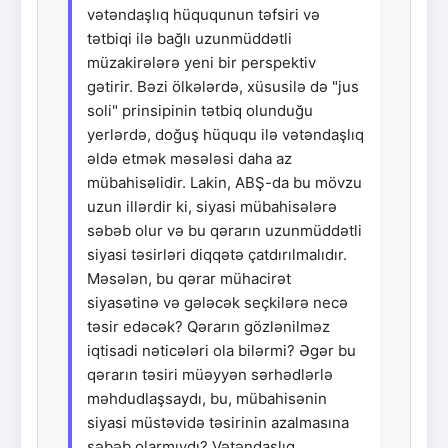
vətəndaşlıq hüququnun təfsiri və
tətbiqi ilə bağlı uzunmüddətli
müzakirələrə yeni bir perspektiv
gətirir. Bəzi ölkələrdə, xüsusilə də "jus
soli" prinsipinin tətbiq olunduğu
yerlərdə, doğuş hüququ ilə vətəndaşlıq
əldə etmək məsələsi daha az
mübahisəlidir. Lakin, ABŞ-da bu mövzu
uzun illərdir ki, siyasi mübahisələrə
səbəb olur və bu qərarın uzunmüddətli
siyasi təsirləri diqqətə çatdırılmalıdır.
Məsələn, bu qərar mühacirət
siyasətinə və gələcək seçkilərə necə
təsir edəcək? Qərarın gözlənilməz
iqtisadi nəticələri ola bilərmi? Əgər bu
qərarın təsiri müəyyən sərhədlərlə
məhdudlaşsaydı, bu, mübahisənin
siyasi müstəvidə təsirinin azalmasına
səbəb olarmıydı? Vətəndaşlıq