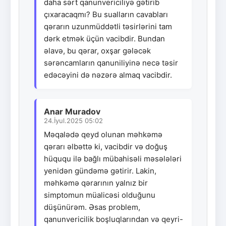
daha sərt qanunvericiliyə gətirib
çıxaracaqmı? Bu sualların cavabları
qərarın uzunmüddətli təsirlərini tam
dərk etmək üçün vacibdir. Bundan
əlavə, bu qərar, oxşar gələcək
sərəncamların qanuniliyinə necə təsir
edəcəyini də nəzərə almaq vacibdir.
Anar Muradov
24.İyul.2025 05:02
Məqalədə qeyd olunan məhkəmə
qərarı əlbəttə ki, vacibdir və doğuş
hüququ ilə bağlı mübahisəli məsələləri
yenidən gündəmə gətirir. Lakin,
məhkəmə qərarının yalnız bir
simptomun müalicəsi olduğunu
düşünürəm. Əsas problem,
qanunvericilik boşluqlarından və qeyri-