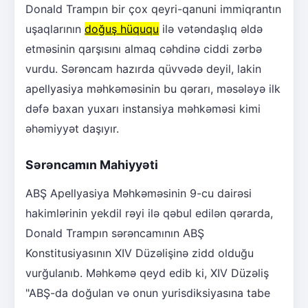
Donald Trampın bir çox qeyri-qanuni immiqrantın
uşaqlarının
doğuş hüququ
ilə vətəndaşlıq əldə
etməsinin qarşısını almaq cəhdinə ciddi zərbə
vurdu. Sərəncam hazırda qüvvədə deyil, lakin
apellyasiya məhkəməsinin bu qərarı, məsələyə ilk
dəfə baxan yuxarı instansiya məhkəməsi kimi
əhəmiyyət daşıyır.
Sərəncamın Mahiyyəti
ABŞ Apellyasiya Məhkəməsinin 9-cu dairəsi
hakimlərinin yekdil rəyi ilə qəbul edilən qərarda,
Donald Trampın sərəncamının ABŞ
Konstitusiyasının XIV Düzəlişinə zidd olduğu
vurğulanıb. Məhkəmə qeyd edib ki, XIV Düzəliş
"ABŞ-da doğulan və onun yurisdiksiyasına tabe