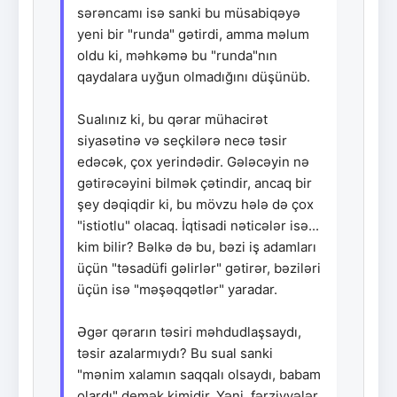
sərəncamı isə sanki bu müsabiqəyə
yeni bir "runda" gətirdi, amma məlum
oldu ki, məhkəmə bu "runda"nın
qaydalara uyğun olmadığını düşünüb.
Sualınız ki, bu qərar mühacirət
siyasətinə və seçkilərə necə təsir
edəcək, çox yerindədir. Gələcəyin nə
gətirəcəyini bilmək çətindir, ancaq bir
şey dəqiqdir ki, bu mövzu hələ də çox
"istiotlu" olacaq. İqtisadi nəticələr isə...
kim bilir? Bəlkə də bu, bəzi iş adamları
üçün "təsadüfi gəlirlər" gətirər, bəziləri
üçün isə "məşəqqətlər" yaradar.
Əgər qərarın təsiri məhdudlaşsaydı,
təsir azalarmıydı? Bu sual sanki
"mənim xalamın saqqalı olsaydı, babam
olardı" demək kimidir. Yəni, fərziyyələr