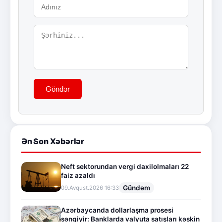
Göndər
Ən Son Xəbərlər
Neft sektorundan vergi daxilolmaları 22
faiz azaldı
Gündəm
09.Avqust.2026 16:33
Azərbaycanda dollarlaşma prosesi
səngiyir: Banklarda valyuta satışları kəskin