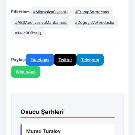
Etiketlər:
#MiqrasiyaSiyasəti
#TrumpSərəncamı
#ABŞApellyasiyaMəhkəməsi
#DoğuşlaVətəndaşlıq
#14-cüDüzəliş
Paylaş:
Facebook
Twitter
Telegram
WhatsApp
Oxucu Şərhləri
Murad Turalov