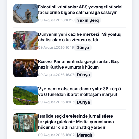
Fələstinli xristianlar ABŞ yevangelistlərini
faciələrinə biganə qalmamağa səsləyir
Yaxın Şərq
09.Avqust.2026 16:20
Dünyanın yeni cazibə mərkəzi: Milyonluq
əhalisi olan ölkə zirvəyə çatdı
Dünya
09.Avqust.2026 16:19
Kosova Parlamentində gərgin anlar: Baş
nazir Kurtiyə yumurtalı hücum
Dünya
09.Avqust.2026 16:07
Vyetnamın əfsanəvi dəmir yolu: 36 körpü
və 6 tuneldən ibarət möhtəşəm marşrut
Dünya
09.Avqust.2026 16:05
İsraildə seçki ərəfəsində jurnalistlərə
təzyiqlər güclənir: Media qurumlarına
hücumlar ciddi narahatlıq yaradır
Maraqlı
09.Avqust.2026 16:02