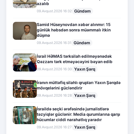
azalıb
Gündəm
09.Avqust.2026 16:32
Samid Hüseynovdan xəbər alınmır: 15
günlük həbsdən sonra müəmmalı itkin
düşmə
Gündəm
09.Avqust.2026 16:31
İsrail HƏMAS tərksilah edilməyənədək
Qəzzanı tərk etməyəcəyini bəyan edib
Yaxın Şərq
09.Avqust.2026 16:30
İranın müttəfiq silahlı qrupları Yaxın Şərqdə
mövqelərini gücləndirir
Yaxın Şərq
09.Avqust.2026 16:28
İsraildə seçki ərəfəsində jurnalistlərə
təzyiqlər güclənir: Media qurumlarına qarşı
hücumlar ciddi narahatlıq yaradır
Yaxın Şərq
09.Avqust.2026 16:27