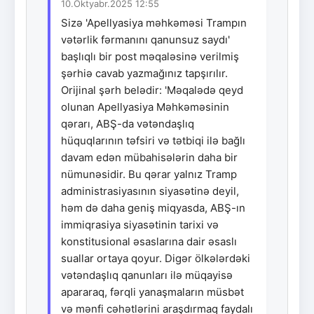
10.Oktyabr.2025 12:55
Sizə 'Apellyasiya məhkəməsi Trampın
vətərlik fərmanını qanunsuz saydı'
başlıqlı bir post məqaləsinə verilmiş
şərhiə cavab yazmağınız tapşırılır.
Orijinal şərh belədir: 'Məqalədə qeyd
olunan Apellyasiya Məhkəməsinin
qərarı, ABŞ-da vətəndaşlıq
hüquqlarının təfsiri və tətbiqi ilə bağlı
davam edən mübahisələrin daha bir
nümunəsidir. Bu qərar yalnız Tramp
administrasiyasının siyasətinə deyil,
həm də daha geniş miqyasda, ABŞ-ın
immiqrasiya siyasətinin tarixi və
konstitusional əsaslarına dair əsaslı
suallar ortaya qoyur. Digər ölkələrdəki
vətəndaşlıq qanunları ilə müqayisə
apararaq, fərqli yanaşmaların müsbət
və mənfi cəhətlərini araşdırmaq faydalı