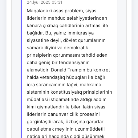
24.İyul.2025 05:31
Məqalədəki əsas problem, siyasi
liderlərin məhdud səlahiyyətlərindən
kənara çıxmaq cəhdlərinin artması ilə
bağlıdır. Bu, yalnız immiqrasiya
siyasətinə deyil, dövlət qurumlarının
səmərəliliyini və demokratik
prinsiplərin qorunmasını təhdid edən
daha geniş bir tendensiyanın
əlamətidir. Donald Trampın bu konkret
halda vətəndaşlıq hüquqları ilə bağlı
icra sərəncamının ləğvi, məhkəmə
sisteminin konstitusiyalıq prinsiplərinin
müdafiəsi istiqamətində atdığı addım
kimi qiymətləndirilə bilər, lakin siyasi
liderlərin qanunvericilik prosesini
gərginləşdirərək, özbaşına qərarlar
qəbul etmək meylinin uzunmüddətli
nəticələri haqqında ciddi düşünmək