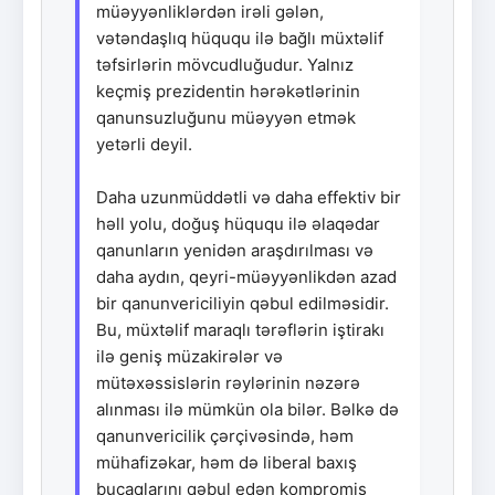
müəyyənliklərdən irəli gələn,
vətəndaşlıq hüququ ilə bağlı müxtəlif
təfsirlərin mövcudluğudur. Yalnız
keçmiş prezidentin hərəkətlərinin
qanunsuzluğunu müəyyən etmək
yetərli deyil.
Daha uzunmüddətli və daha effektiv bir
həll yolu, doğuş hüququ ilə əlaqədar
qanunların yenidən araşdırılması və
daha aydın, qeyri-müəyyənlikdən azad
bir qanunvericiliyin qəbul edilməsidir.
Bu, müxtəlif maraqlı tərəflərin iştirakı
ilə geniş müzakirələr və
mütəxəssislərin rəylərinin nəzərə
alınması ilə mümkün ola bilər. Bəlkə də
qanunvericilik çərçivəsində, həm
mühafizəkar, həm də liberal baxış
bucaqlarını qəbul edən kompromis