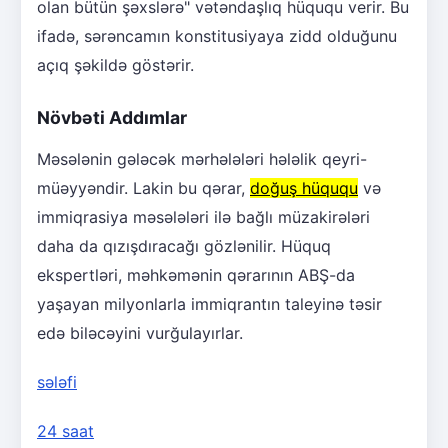
olan bütün şəxslərə" vətəndaşlıq hüququ verir. Bu
ifadə, sərəncamın konstitusiyaya zidd olduğunu
açıq şəkildə göstərir.
Növbəti Addımlar
Məsələnin gələcək mərhələləri hələlik qeyri-
müəyyəndir. Lakin bu qərar,
doğuş hüququ
və
immiqrasiya məsələləri ilə bağlı müzakirələri
daha da qızışdıracağı gözlənilir. Hüquq
ekspertləri, məhkəmənin qərarının ABŞ-da
yaşayan milyonlarla immiqrantın taleyinə təsir
edə biləcəyini vurğulayırlar.
sələfi
24 saat