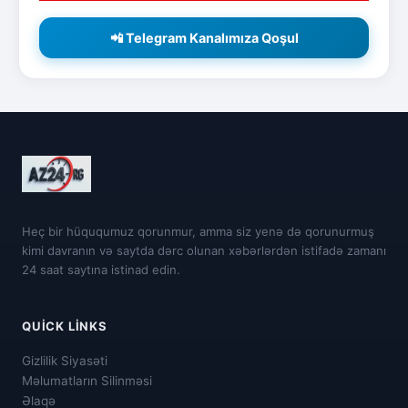
📲 Telegram Kanalımıza Qoşul
Heç bir hüququmuz qorunmur, amma siz yenə də qorunurmuş
kimi davranın və saytda dərc olunan xəbərlərdən istifadə zamanı
24 saat saytına istinad edin.
QUICK LINKS
Gizlilik Siyasəti
Məlumatların Silinməsi
Əlaqə