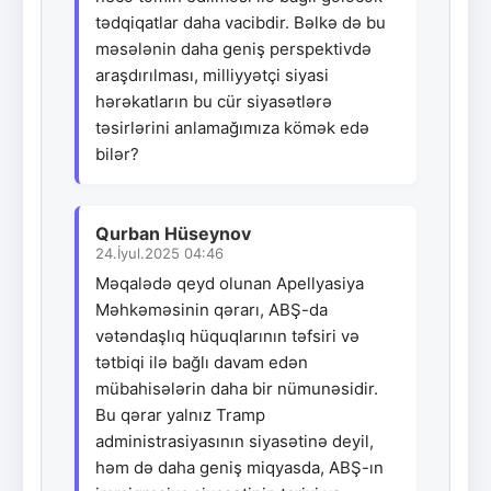
tədqiqatlar daha vacibdir. Bəlkə də bu
məsələnin daha geniş perspektivdə
araşdırılması, milliyyətçi siyasi
hərəkatların bu cür siyasətlərə
təsirlərini anlamağımıza kömək edə
bilər?
Qurban Hüseynov
24.İyul.2025 04:46
Məqalədə qeyd olunan Apellyasiya
Məhkəməsinin qərarı, ABŞ-da
vətəndaşlıq hüquqlarının təfsiri və
tətbiqi ilə bağlı davam edən
mübahisələrin daha bir nümunəsidir.
Bu qərar yalnız Tramp
administrasiyasının siyasətinə deyil,
həm də daha geniş miqyasda, ABŞ-ın