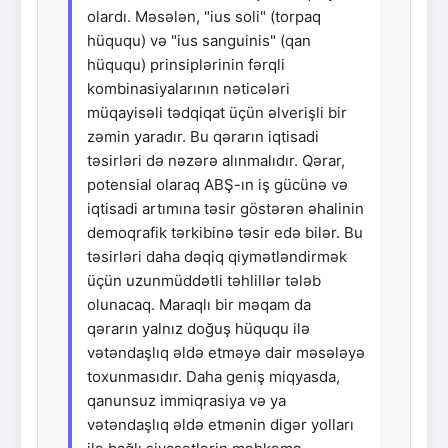
olardı. Məsələn, "ius soli" (torpaq
hüququ) və "ius sanguinis" (qan
hüququ) prinsiplərinin fərqli
kombinasiyalarının nəticələri
müqayisəli tədqiqat üçün əlverişli bir
zəmin yaradır. Bu qərarın iqtisadi
təsirləri də nəzərə alınmalıdır. Qərar,
potensial olaraq ABŞ-ın iş gücünə və
iqtisadi artımına təsir göstərən əhalinin
demoqrafik tərkibinə təsir edə bilər. Bu
təsirləri daha dəqiq qiymətləndirmək
üçün uzunmüddətli təhlillər tələb
olunacaq. Maraqlı bir məqam da
qərarın yalnız doğuş hüququ ilə
vətəndaşlıq əldə etməyə dair məsələyə
toxunmasıdır. Daha geniş miqyasda,
qanunsuz immiqrasiya və ya
vətəndaşlıq əldə etmənin digər yolları