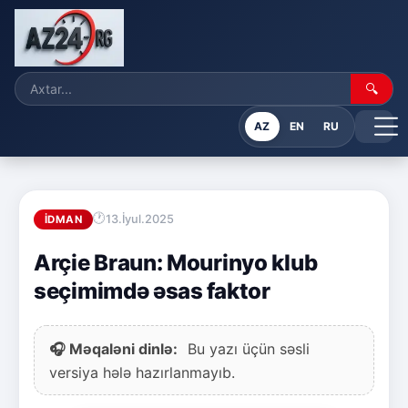
🔍
AZ
EN
RU
13.İyul.2025
İDMAN
Arçie Braun: Mourinyo klub
seçimimdə əsas faktor
🎧 Məqaləni dinlə:
Bu yazı üçün səsli
versiya hələ hazırlanmayıb.