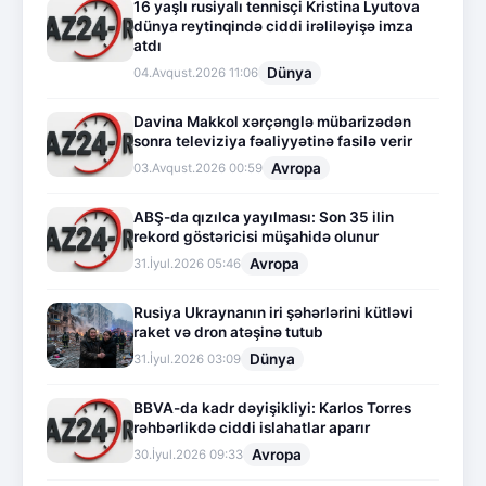
16 yaşlı rusiyalı tennisçi Kristina Lyutova
dünya reytinqində ciddi irəliləyişə imza
atdı
Dünya
04.Avqust.2026 11:06
Davina Makkol xərçənglə mübarizədən
sonra televiziya fəaliyyətinə fasilə verir
Avropa
03.Avqust.2026 00:59
ABŞ-da qızılca yayılması: Son 35 ilin
rekord göstəricisi müşahidə olunur
Avropa
31.İyul.2026 05:46
Rusiya Ukraynanın iri şəhərlərini kütləvi
raket və dron atəşinə tutub
Dünya
31.İyul.2026 03:09
BBVA-da kadr dəyişikliyi: Karlos Torres
rəhbərlikdə ciddi islahatlar aparır
Avropa
30.İyul.2026 09:33