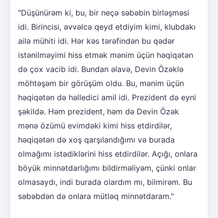
"Düşünürəm ki, bu, bir neçə səbəbin birləşməsi
idi. Birincisi, əvvəlcə qeyd etdiyim kimi, klubdakı
ailə mühiti idi. Hər kəs tərəfindən bu qədər
istənilməyimi hiss etmək mənim üçün həqiqətən
də çox vacib idi. Bundan əlavə, Devin Özəklə
möhtəşəm bir görüşüm oldu. Bu, mənim üçün
həqiqətən də həlledici amil idi. Prezident də eyni
şəkildə. Həm prezident, həm də Devin Özək
mənə özümü evimdəki kimi hiss etdirdilər,
həqiqətən də xoş qarşılandığımı və burada
olmağımı istədiklərini hiss etdirdilər. Açığı, onlara
böyük minnətdarlığımı bildirməliyəm, çünki onlar
olmasaydı, indi burada olardım mı, bilmirəm. Bu
səbəbdən də onlara mütləq minnətdaram."