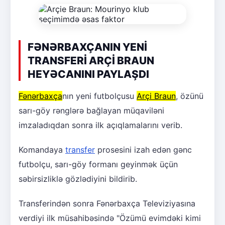
FƏNƏRBAXÇANIN YENİ
TRANSFERİ ARÇİ BRAUN
HEYƏCANINI PAYLAŞDI
Fənərbaxça
nın yeni futbolçusu
Arçi Braun
, özünü
sarı-göy rənglərə bağlayan müqaviləni
imzaladıqdan sonra ilk açıqlamalarını verib.
Komandaya
transfer
prosesini izah edən gənc
futbolçu, sarı-göy formanı geyinmək üçün
səbirsizliklə gözlədiyini bildirib.
Transferindən sonra Fənərbaxça Televiziyasına
verdiyi ilk müsahibəsində "Özümü evimdəki kimi