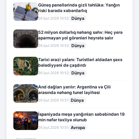
Günəş panellərində gizli təhlükə: Yanğın
riski barədə xəbərdarlıq
Dünya
26.İyul.2026 10:52
52 milyon dollarlıq nəhəng səhv: Heç yerə
aparmayan yol görənləri heyrətə salır
Dünya
26.İyul.2026 10:52
Tarixi ərazi yalanı: Turistləri aldadan şəxs
bələdiyyəni də çaşdırdı
Dünya
26.İyul.2026 10:52
And dağları yarılır: Argentina və Çili
arasında nəhəng tunel layihəsi
Dünya
26.İyul.2026 10:51
İspaniyada meşə yanğınları səbəbindən 19
min nəfər təxliyə olunub
Avropa
26.İyul.2026 10:51