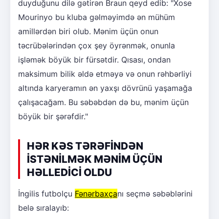
duyduğunu dilə gətirən Braun qeyd edib: "Xose
Mourinyo bu kluba gəlməyimdə ən mühüm
amillərdən biri olub. Mənim üçün onun
təcrübələrindən çox şey öyrənmək, onunla
işləmək böyük bir fürsətdir. Qısası, ondan
maksimum bilik əldə etməyə və onun rəhbərliyi
altında karyeramın ən yaxşı dövrünü yaşamağa
çalışacağam. Bu səbəbdən də bu, mənim üçün
böyük bir şərəfdir."
HƏR KƏS TƏRƏFİNDƏN
İSTƏNİLMƏK MƏNİM ÜÇÜN
HƏLLEDİCİ OLDU
İngilis futbolçu
Fənərbaxça
nı seçmə səbəblərini
belə sıralayıb: