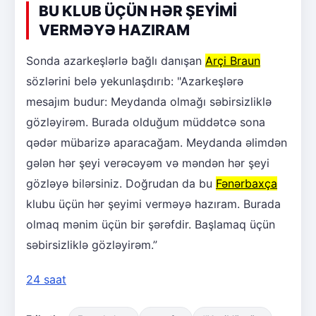
BU KLUB ÜÇÜN HƏR ŞEYİMİ
VERMƏYƏ HAZIRAM
Sonda azarkeşlərlə bağlı danışan
Arçi Braun
sözlərini belə yekunlaşdırıb: "Azarkeşlərə
mesajım budur: Meydanda olmağı səbirsizliklə
gözləyirəm. Burada olduğum müddətcə sona
qədər mübarizə aparacağam. Meydanda əlimdən
gələn hər şeyi verəcəyəm və məndən hər şeyi
gözləyə bilərsiniz. Doğrudan da bu
Fənərbaxça
klubu üçün hər şeyimi verməyə hazıram. Burada
olmaq mənim üçün bir şərəfdir. Başlamaq üçün
səbirsizliklə gözləyirəm.”
24 saat