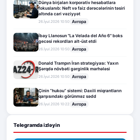
Dünya birjaları korporativ hesabatlara
fokuslanıb: Neft və faiz dərəcələrinin təsiri
altında cari vəziyyət
Avropa
26.İyul.2026 10:50
İbay Llanosun "La Velada del Año 6" boks
gecəsi rekordları alt-üst etdi
Avropa
26.İyul.2026 10:50
Donald Trampın İran strategiyası: Yaxın
Şərqdə növbəti gərginlik mərhələsi
Avropa
26.İyul.2026 10:50
Çinin “hukou” sistemi: Daxili miqrantların
qarşısındakı görünməz sədd
Avropa
26.İyul.2026 10:22
Telegramda izləyin