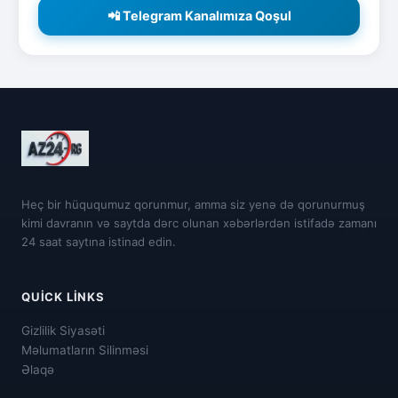
📲 Telegram Kanalımıza Qoşul
Heç bir hüququmuz qorunmur, amma siz yenə də qorunurmuş
kimi davranın və saytda dərc olunan xəbərlərdən istifadə zamanı
24 saat saytına istinad edin.
QUICK LINKS
Gizlilik Siyasəti
Məlumatların Silinməsi
Əlaqə