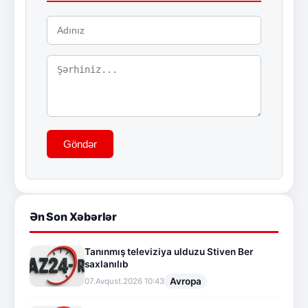
Göndər
Ən Son Xəbərlər
Tanınmış televiziya ulduzu Stiven Ber
saxlanılıb
Avropa
07.Avqust.2026 10:43