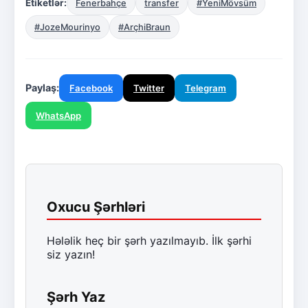
Etiketlər:
Fenerbahçe
transfer
#YeniMövsüm
#JozeMourinyo
#ArçhiBraun
Paylaş:
Facebook
Twitter
Telegram
WhatsApp
Oxucu Şərhləri
Hələlik heç bir şərh yazılmayıb. İlk şərhi
siz yazın!
Şərh Yaz