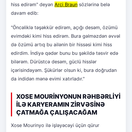
hiss edirəm" deyən
Arçi Braun
sözlərinə belə
davam edib:
"Öncəliklə təşəkkür edirəm, açığı desəm, özümü
evimdəki kimi hiss edirəm. Bura gəlməzdən əvvəl
də özümü artıq bu ailənin bir hissəsi kimi hiss
edirdim. İndiyə qədər bunu bu şəkildə təsvir edə
bilərəm. Dürüstcə desəm, güclü hisslər
içərisindəyəm. Şükürlər olsun ki, bura doğrudan
da indidən mənə evimi xatırladır."
XOSE MOURİNYONUN RƏHBƏRLİYİ
İLƏ KARYERAMIN ZİRVƏSİNƏ
ÇATMAĞA ÇALIŞACAĞAM
Xose Mourinyo ilə işləyəcəyi üçün qürur