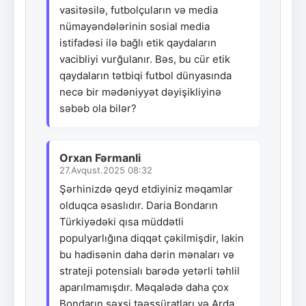
vasitəsilə, futbolçuların və media
nümayəndələrinin sosial media
istifadəsi ilə bağlı etik qaydaların
vacibliyi vurğulanır. Bəs, bu cür etik
qaydaların tətbiqi futbol dünyasında
necə bir mədəniyyət dəyişikliyinə
səbəb ola bilər?
Orxan Fərmanli
27.Avqust.2025 08:32
Şərhinizdə qeyd etdiyiniz məqamlar
olduqca əsaslıdır. Daria Bondarın
Türkiyədəki qısa müddətli
populyarlığına diqqət çəkilmişdir, lakin
bu hadisənin daha dərin mənaları və
strateji potensialı barədə yetərli təhlil
aparılmamışdır. Məqalədə daha çox
Bondarın şəxsi təəssüratları və Arda