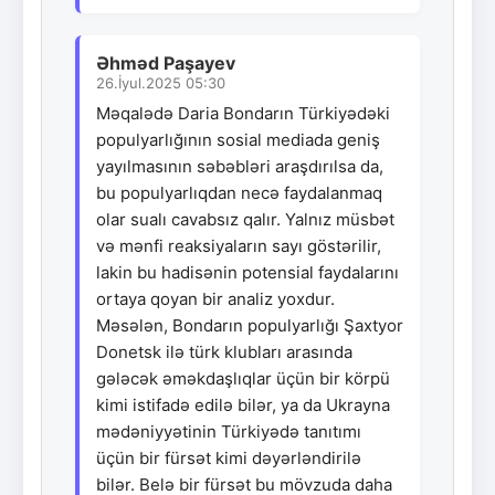
Əhməd Paşayev
26.İyul.2025 05:30
Məqalədə Daria Bondarın Türkiyədəki
populyarlığının sosial mediada geniş
yayılmasının səbəbləri araşdırılsa da,
bu populyarlıqdan necə faydalanmaq
olar sualı cavabsız qalır. Yalnız müsbət
və mənfi reaksiyaların sayı göstərilir,
lakin bu hadisənin potensial faydalarını
ortaya qoyan bir analiz yoxdur.
Məsələn, Bondarın populyarlığı Şaxtyor
Donetsk ilə türk klubları arasında
gələcək əməkdaşlıqlar üçün bir körpü
kimi istifadə edilə bilər, ya da Ukrayna
mədəniyyətinin Türkiyədə tanıtımı
üçün bir fürsət kimi dəyərləndirilə
bilər. Belə bir fürsət bu mövzuda daha