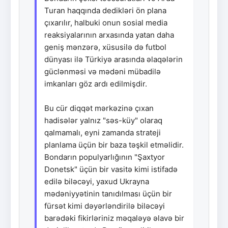
Turan haqqında dedikləri ön plana
çıxarılır, halbuki onun sosial media
reaksiyalarının arxasında yatan daha
geniş mənzərə, xüsusilə də futbol
dünyası ilə Türkiyə arasında əlaqələrin
güclənməsi və mədəni mübadilə
imkanları göz ardı edilmişdir.
Bu cür diqqət mərkəzinə çıxan
hadisələr yalnız "səs-küy" olaraq
qalmamalı, eyni zamanda strateji
planlama üçün bir baza təşkil etməlidir.
Bondarın populyarlığının "Şaxtyor
Donetsk" üçün bir vasitə kimi istifadə
edilə biləcəyi, yaxud Ukrayna
mədəniyyətinin tanıdılması üçün bir
fürsət kimi dəyərləndirilə biləcəyi
barədəki fikirləriniz məqaləyə əlavə bir