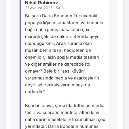
Nihat Rəhimov
27.Avqust.2025 15:03
Bu şərh Daria Bondarın Türkiyədəki
populyarlığının səbəblərini və bununla
bağlı daha geniş məsələləri çox
maraqlı şəkildə qaldırır. Şərhdə qeyd
olunduğu kimi, Arda Turanla olan
müsahibənin təsiri həqiqətən də
önəmlidir, lakin sosial media təsirləri
və digər amillər nə dərəcədə rol
oynayır? Belə bir "səs-küyün"
yaranmasında media və azarkeşlərin
qeyri-adi reaksiyalarının payı nə
qədərdir?
Bundan əlavə, şərഹിdə futbolun media
təsiri və şöhrətin mənfi tərəfləri kimi
daha dərin məsələlərə toxunulması çox
yerindədir. Daria Bondarın nümunəsi