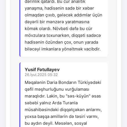
dərinlik qatardı. Bu cür analitik
yanaşma, hadisənin sadə bir xəbər
olmaqdan çıxıb, gələcək addımlar üçün
dəyərli bir mənzərə yaratmasına
kömək olardı. Növbəti dəfə bu cür
mövzulara toxunarkən, diqqəti sadəcə
hadisənin özündən çox, onun yarada
biləcəyi imkanlara yönəltmək vacibdir.
Yusif Fətullayev
26.İyul.2025 05:32
Məqalənin Daria Bondarın Türkiyədəki
qəfil məşhurluğunu vurğulaması
maraqlıdır. Lakin, bu "səs-küyün" əsas
səbəbi yalnız Arda Turanla
müsahibəsindəki diqqətçəkən anlarmı,
yoxsa başqa amillərin də təsiri varmı,
bu aydın deyil. Məsələn, sosyal