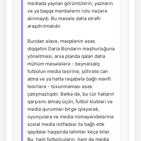
mediada yayılan görüntülərin, yazıların
və ya başqa mənbələrin rolu nəzərə
alınmayıb. Bu məsələ daha ətraflı
araşdırılmalıdır.
Bundan əlavə, məqalənin əsas
diqqətini Daria Bondarın məşhurluğuna
yönəltməsi, arxa planda qalan daha
mühüm məsələlərə - beynəlxalq
futbolun media təsirinə, şöhrətə can
atma və ya hətta rəqabətə bağlı mənfi
təsirlərə - toxunmaması əsas
çatışmazlıqdır. Bəlkə də, bu cür halların
qarşısını almaq üçün, futbol klubları və
media qurumları birgə işləyərək,
oyunçulara və media nümayəndələrinə
sosial media istifadəsi ilə bağlı etik
qaydalar haqqında təlimlər keçə bilər.
Bu, həm futbolçuların, həm də media