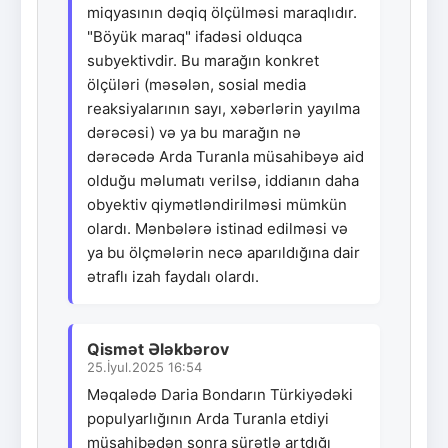
miqyasının dəqiq ölçülməsi maraqlıdır.
"Böyük maraq" ifadəsi olduqca
subyektivdir. Bu marağın konkret
ölçüləri (məsələn, sosial media
reaksiyalarının sayı, xəbərlərin yayılma
dərəcəsi) və ya bu marağın nə
dərəcədə Arda Turanla müsahibəyə aid
olduğu məlumatı verilsə, iddianın daha
obyektiv qiymətləndirilməsi mümkün
olardı. Mənbələrə istinad edilməsi və
ya bu ölçmələrin necə aparıldığına dair
ətraflı izah faydalı olardı.
Qismət Ələkbərov
25.İyul.2025 16:54
Məqalədə Daria Bondarın Türkiyədəki
populyarlığının Arda Turanla etdiyi
müsahibədən sonra sürətlə artdığı