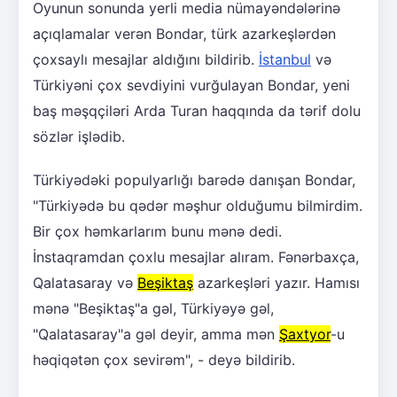
Oyunun sonunda yerli media nümayəndələrinə
açıqlamalar verən Bondar, türk azarkeşlərdən
çoxsaylı mesajlar aldığını bildirib.
İstanbul
və
Türkiyəni çox sevdiyini vurğulayan Bondar, yeni
baş məşqçiləri Arda Turan haqqında da tərif dolu
sözlər işlədib.
Türkiyədəki populyarlığı barədə danışan Bondar,
"Türkiyədə bu qədər məşhur olduğumu bilmirdim.
Bir çox həmkarlarım bunu mənə dedi.
İnstaqramdan çoxlu mesajlar alıram. Fənərbaxça,
Qalatasaray və
Beşiktaş
azarkeşləri yazır. Hamısı
mənə "Beşiktaş"a gəl, Türkiyəyə gəl,
"Qalatasaray"a gəl deyir, amma mən
Şaxtyor
-u
həqiqətən çox sevirəm", - deyə bildirib.