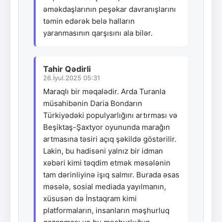
əməkdaşlarının peşəkar davranışlarını
təmin edərək belə halların
yaranmasının qarşısını ala bilər.
Tahir Qədirli
26.İyul.2025 05:31
Maraqlı bir məqalədir. Arda Turanla
müsahibənin Daria Bondarın
Türkiyədəki populyarlığını artırması və
Beşiktaş-Şaxtyor oyununda marağın
artmasına təsiri açıq şəkildə göstərilir.
Lakin, bu hadisəni yalnız bir idman
xəbəri kimi təqdim etmək məsələnin
tam dərinliyinə işıq salmır. Burada əsas
məsələ, sosial mediada yayılmanın,
xüsusən də İnstaqram kimi
platformaların, insanların məşhurluq