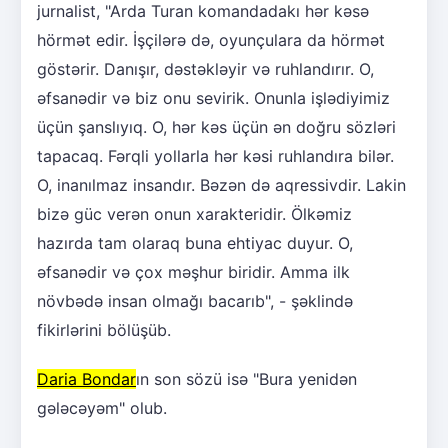
jurnalist, "Arda Turan komandadakı hər kəsə
hörmət edir. İşçilərə də, oyunçulara da hörmət
göstərir. Danışır, dəstəkləyir və ruhlandırır. O,
əfsanədir və biz onu sevirik. Onunla işlədiyimiz
üçün şanslıyıq. O, hər kəs üçün ən doğru sözləri
tapacaq. Fərqli yollarla hər kəsi ruhlandıra bilər.
O, inanılmaz insandır. Bəzən də aqressivdir. Lakin
bizə güc verən onun xarakteridir. Ölkəmiz
hazırda tam olaraq buna ehtiyac duyur. O,
əfsanədir və çox məşhur biridir. Amma ilk
növbədə insan olmağı bacarıb", - şəklində
fikirlərini bölüşüb.
Daria Bondar
ın son sözü isə "Bura yenidən
gələcəyəm" olub.