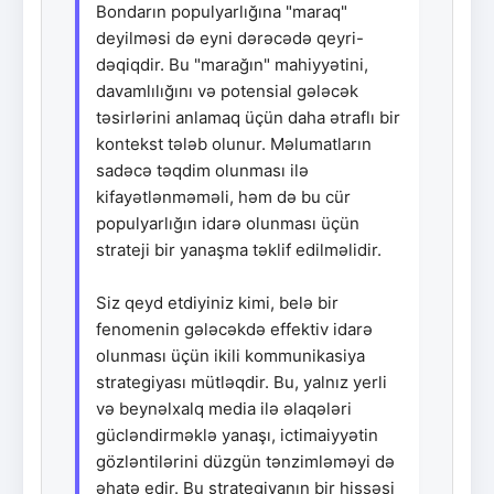
Bondarın populyarlığına "maraq"
deyilməsi də eyni dərəcədə qeyri-
dəqiqdir. Bu "marağın" mahiyyətini,
davamlılığını və potensial gələcək
təsirlərini anlamaq üçün daha ətraflı bir
kontekst tələb olunur. Məlumatların
sadəcə təqdim olunması ilə
kifayətlənməməli, həm də bu cür
populyarlığın idarə olunması üçün
strateji bir yanaşma təklif edilməlidir.
Siz qeyd etdiyiniz kimi, belə bir
fenomenin gələcəkdə effektiv idarə
olunması üçün ikili kommunikasiya
strategiyası mütləqdir. Bu, yalnız yerli
və beynəlxalq media ilə əlaqələri
gücləndirməklə yanaşı, ictimaiyyətin
gözləntilərini düzgün tənzimləməyi də
əhatə edir. Bu strategiyanın bir hissəsi