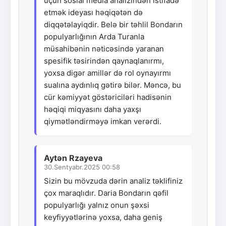
üçün sosial media analizindən istifadə
etmək ideyası həqiqətən də
diqqətəlayiqdir. Belə bir təhlil Bondarın
populyarlığının Arda Turanla
müsahibənin nəticəsində yaranan
spesifik təsirindən qaynaqlanırmı,
yoxsa digər amillər də rol oynayırmı
sualına aydınlıq gətirə bilər. Məncə, bu
cür kəmiyyət göstəriciləri hadisənin
həqiqi miqyasını daha yaxşı
qiymətləndirməyə imkan verərdi.
Aytən Rzayeva
30.Sentyabr.2025 00:58
Sizin bu mövzuda dərin analiz təklifiniz
çox maraqlıdır. Daria Bondarın qəfil
populyarlığı yalnız onun şəxsi
keyfiyyətlərinə yoxsa, daha geniş