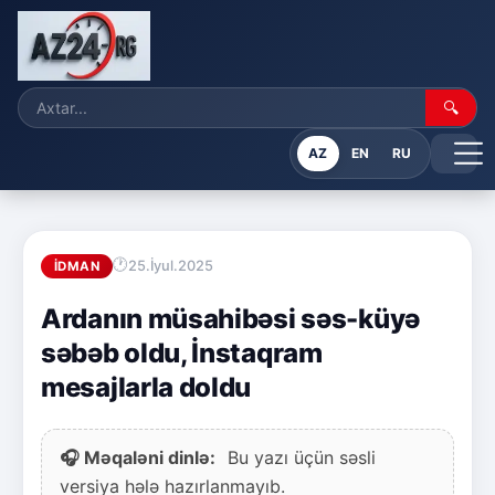
🔍
AZ
EN
RU
25.İyul.2025
İDMAN
Ardanın müsahibəsi səs-küyə
səbəb oldu, İnstaqram
mesajlarla doldu
🎧 Məqaləni dinlə:
Bu yazı üçün səsli
versiya hələ hazırlanmayıb.