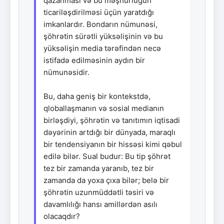
qazanması və bu məşhurluğun
ticariləşdirilməsi üçün yaratdığı
imkanlardır. Bondarın nümunəsi,
şöhrətin sürətli yüksəlişinin və bu
yüksəlişin media tərəfindən necə
istifadə edilməsinin aydın bir
nümunəsidir.
Bu, daha geniş bir kontekstdə,
qloballaşmanın və sosial medianın
birləşdiyi, şöhrətin və tanıtımın iqtisadi
dəyərinin artdığı bir dünyada, maraqlı
bir tendensiyanın bir hissəsi kimi qəbul
edilə bilər. Sual budur: Bu tip şöhrət
tez bir zamanda yaranıb, tez bir
zamanda da yoxa çıxa bilər; belə bir
şöhrətin uzunmüddətli təsiri və
davamlılığı hansı amillərdən asılı
olacaqdır?