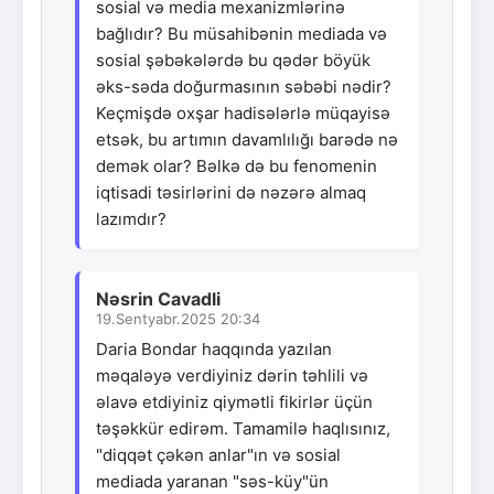
sosial və media mexanizmlərinə
bağlıdır? Bu müsahibənin mediada və
sosial şəbəkələrdə bu qədər böyük
əks-səda doğurmasının səbəbi nədir?
Keçmişdə oxşar hadisələrlə müqayisə
etsək, bu artımın davamlılığı barədə nə
demək olar? Bəlkə də bu fenomenin
iqtisadi təsirlərini də nəzərə almaq
lazımdır?
Nəsrin Cavadli
19.Sentyabr.2025 20:34
Daria Bondar haqqında yazılan
məqaləyə verdiyiniz dərin təhlili və
əlavə etdiyiniz qiymətli fikirlər üçün
təşəkkür edirəm. Tamamilə haqlısınız,
"diqqət çəkən anlar"ın və sosial
mediada yaranan "səs-küy"ün