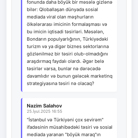
fonunda daha böyük bir məsələ gizlənə
bilər: Qloballaşan dünyada sosial
mediada viral olan məşhurların
ölkələrarası imicinin formalaşması və
bu imicin iqtisadi təsirləri. Məsələn,
Bondarın populyarlığının, Türkiyədəki
turizm və ya digər biznes sektorlarına
gözlənilməz bir təsiri olub-olmadığını
araşdırmaq faydalı olardı. Əgər belə
təsirlər varsa, bunlar nə dərəcədə
davamlıdır və bunun gələcək marketinq
strategiyasına təsiri nə olacaq?
Nazim Salahov
25.İyul.2025 16:55
"İstanbul və Türkiyəni çox sevirəm"
ifadəsinin müsahibədəki təsiri və sosial
mediada yaranan "böyük maraq"ın