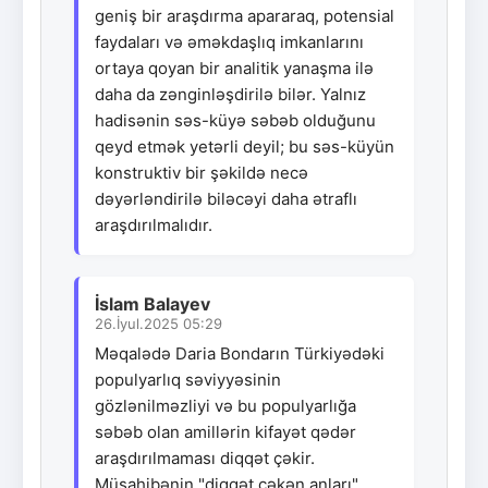
geniş bir araşdırma apararaq, potensial
faydaları və əməkdaşlıq imkanlarını
ortaya qoyan bir analitik yanaşma ilə
daha da zənginləşdirilə bilər. Yalnız
hadisənin səs-küyə səbəb olduğunu
qeyd etmək yetərli deyil; bu səs-küyün
konstruktiv bir şəkildə necə
dəyərləndirilə biləcəyi daha ətraflı
araşdırılmalıdır.
İslam Balayev
26.İyul.2025 05:29
Məqalədə Daria Bondarın Türkiyədəki
populyarlıq səviyyəsinin
gözlənilməzliyi və bu populyarlığa
səbəb olan amillərin kifayət qədər
araşdırılmaması diqqət çəkir.
Müsahibənin "diqqət çəkən anları"