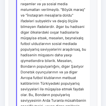
rəqəmlər və ya sosial media
məlumatları verilməyib. "Böyük maraq"
və "İnstaqram mesajlarla doldu"
ifadələri subyektiv və dəqiq ölçülə
bilməyən ifadələrdir. Əgər bu hadisəni
digər ölkələrdəki oxşar hadisələrlə
müqayisə etsək, məsələn, beynəlxalq
futbol ulduzlarının sosial mediada
populyarlıq səviyyələrini araşdırsaq, bu
hadisənin miqyasını daha yaxşı
qiymətləndirə bilərik. Məsələn,
Bondarın populyarlığını, digər Şaxtyor
Donetsk oyunçularının və ya digər
Avropa futbol klublarının mətbuat
katiblərinin Türkiyədəki populyarlıq
səviyyələri ilə müqayisə etmək faydalı
olar. Bu, Bondarın populyarlıq
səviyyəsinin Arda Turanla müsahibənin