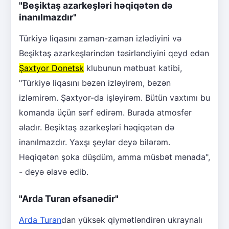
"Beşiktaş azarkeşləri həqiqətən də
inanılmazdır"
Türkiyə liqasını zaman-zaman izlədiyini və
Beşiktaş azarkeşlərindən təsirləndiyini qeyd edən
Şaxtyor Donetsk
klubunun mətbuat katibi,
"Türkiyə liqasını bəzən izləyirəm, bəzən
izləmirəm. Şaxtyor-da işləyirəm. Bütün vaxtımı bu
komanda üçün sərf edirəm. Burada atmosfer
əladır. Beşiktaş azarkeşləri həqiqətən də
inanılmazdır. Yaxşı şeylər deyə bilərəm.
Həqiqətən şoka düşdüm, amma müsbət mənada",
- deyə əlavə edib.
"Arda Turan əfsanədir"
Arda Turan
dan yüksək qiymətləndirən ukraynalı