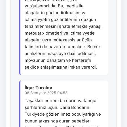
vurğulanmalıdır. Bu, media ilə
əlaqələrin gücləndirilməsini və
ictimaiyyətin gözləntilərinin düzgün
tənzimlənməsini əhatə etməklə yanaşı,
mətbuat xidmətləri və ictimaiyyətlə
əlaqələr üzrə mütəxəssislər üçün
təlimləri də nəzərdə tutmalıdır. Bu cür
analizlərin məqaləyə daxil edilməsi,
mövzunun daha tam və hərtərəfli
şəkildə anlaşılmasına imkan verərdi.
İlqar Turalov
08.Sentyabr.2025 04:53
Təşəkkür edirəm bu dərin və tənqidi
şərhləriniz üçün. Daria Bondarın
Türkiyədə gözlənilməz populyarlığı və
bunun arxasında duran səbəblər