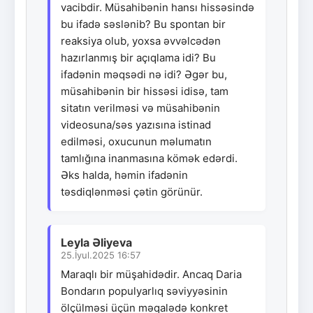
vacibdir. Müsahibənin hansı hissəsində
bu ifadə səslənib? Bu spontan bir
reaksiya olub, yoxsa əvvəlcədən
hazırlanmış bir açıqlama idi? Bu
ifadənin məqsədi nə idi? Əgər bu,
müsahibənin bir hissəsi idisə, tam
sitatın verilməsi və müsahibənin
videosuna/səs yazısına istinad
edilməsi, oxucunun məlumatın
tamlığına inanmasına kömək edərdi.
Əks halda, həmin ifadənin
təsdiqlənməsi çətin görünür.
Leyla Əliyeva
25.İyul.2025 16:57
Maraqlı bir müşahidədir. Ancaq Daria
Bondarın populyarlıq səviyyəsinin
ölçülməsi üçün məqalədə konkret