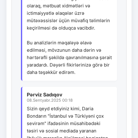
olaraq, mətbuat xidmətləri və
ictimaiyyətlə əlaqələr üzrə
mütəxəssislər üçün müvafiq təlimlərin
keçirilməsi də olduqca vacibdir.
Bu analizlərin məqaləyə əlavə
edilməsi, mövzunun daha dərin və
hərtərəfli şəkildə qavranılmasına şərait
yaradardı. Dəyərli fikirlərinizə görə bir
daha təşəkkür edirəm.
Pərviz Sadıqov
08.Sentyabr.2025 00:18
Sizin qeyd etdiyiniz kimi, Daria
Bondarın "İstanbul və Türkiyəni çox
sevirəm" ifadəsinin müsahibədəki
təsiri və sosial mediada yaranan