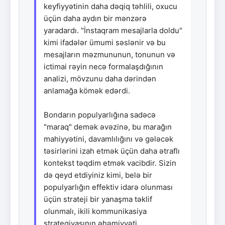
keyfiyyətinin daha dəqiq təhlili, oxucu
üçün daha aydın bir mənzərə
yaradardı. "İnstaqram mesajlarla doldu"
kimi ifadələr ümumi səslənir və bu
mesajların məzmununun, tonunun və
ictimai rəyin necə formalaşdığının
analizi, mövzunu daha dərindən
anlamağa kömək edərdi.
Bondarın populyarlığına sadəcə
"maraq" demək əvəzinə, bu marağın
mahiyyətini, davamlılığını və gələcək
təsirlərini izah etmək üçün daha ətraflı
kontekst təqdim etmək vacibdir. Sizin
də qeyd etdiyiniz kimi, belə bir
populyarlığın effektiv idarə olunması
üçün strateji bir yanaşma təklif
olunmalı, ikili kommunikasiya
strategiyasının əhəmiyyəti