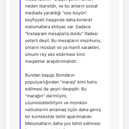
nədən ibarətdir, və bu anların sosial
mediada yaratdığı "səs-küyün"
keyfiyyəti haqqında daha konkret
məlumatlara ehtiyac var. Sadəcə
"İnstaqram mesajlarla doldu" ifadəsi
yetərli deyil. Bu mesajların məzmunu,
onların müsbət və ya mənfi xarakteri,
ümumi rəy əks etdirməsi kimi
məqamlar araşdırılmalıdır.
Bundan başqa, Bondarın
populyarlığından "maraq" kimi bəhs
edilməsi də qeyri-dəqiqdir. Bu
"marağın" dərinliyini,
uzunmüddətliliyini və mümkün
nəticələrini anlamaq üçün daha geniş
bir kontekstdə təhlil aparılmalıdır.
Məlumatların daha çox təhlil edilməsi