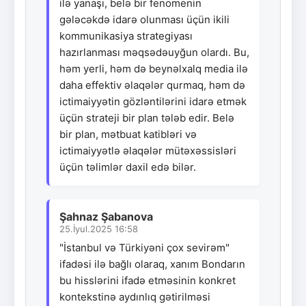
ilə yanaşı, belə bir fenomenin
gələcəkdə idarə olunması üçün ikili
kommunikasiya strategiyası
hazırlanması məqsədəuyğun olardı. Bu,
həm yerli, həm də beynəlxalq media ilə
daha effektiv əlaqələr qurmaq, həm də
ictimaiyyətin gözləntilərini idarə etmək
üçün strateji bir plan tələb edir. Belə
bir plan, mətbuat katibləri və
ictimaiyyətlə əlaqələr mütəxəssisləri
üçün təlimlər daxil edə bilər.
Şahnaz Şabanova
25.İyul.2025 16:58
"İstanbul və Türkiyəni çox sevirəm"
ifadəsi ilə bağlı olaraq, xanım Bondarın
bu hisslərini ifadə etməsinin konkret
kontekstinə aydınlıq gətirilməsi