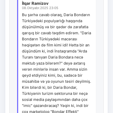
İlqar Ramizov
08.Oktyabr.2025 23:05
Bu şərhə cavab olaraq, Daria Bondarın
Türkiyədəki populyarlığı haqqında
düşünülmüş və bir qədər də zarafatla
qarışıq bir cavab təqdim edirəm. "Daria
Bondarın Türkiyədəki macərası
həqiqətən də film kimi idi! Hətta bir an
düşündüm ki, indi İnstaqramda "Arda
Turanı tanıyan Daria Bondara necə
məktub yaza bilərəm?" deyə axtarış
verən minlərlə insan var. Amma sizin
qeyd etdiyiniz kimi, bu, sadəcə bir
müsahibə və ya oyunun təsiri deyilmiş.
Kim bilərdi ki, bir Daria Bondar,
Türkiyənin turizm sektoruna bir neçə
sosial media paylaşımından daha çox
"imic" qazandıracaq? Yəqin ki, indi bir
çox marketoloq "Bondar Effekti"