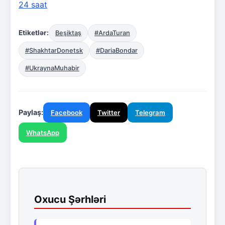
24 saat
Etiketlər:
Beşiktaş
#ArdaTuran
#ShakhtarDonetsk
#DariaBondar
#UkraynaMuhabir
Paylaş:
Facebook
Twitter
Telegram
WhatsApp
Oxucu Şərhləri