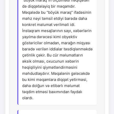
"böyük maraq"ın ölçülməsi həqiqətən
də diqqətəlayiq bir məqamdır.
Məqalədə bu "böyük maraq" ifadəsinin
məhz nəyi təmsil etdiyi barədə daha
konkret məlumat verilməli idi.
İnstaqram mesajlarının sayı, xəbərlərin
yayılma dərəcəsi kimi obyektiv
göstəricilər olmadan, marağın miqyası
barədə verilən iddialar təsdiqlənməkdə
çətinlik çəkir. Bu cür məlumatların
əksik olması, oxucunun xəbərin
həqiqiliyini qiymətləndirməsini
məhdudlaşdırır. Məqalənin gələcəkdə
bu kimi məqamlara diqqət yetirməsi,
daha dolğun və etibarlı məlumat
təqdim etməsi baxımından faydalı
olardı.