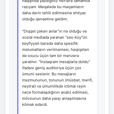
haqqında yazdığınız fikirlərə tamamilə
razıyam. Məqalədə bu məqamların
daha dərin təhlil edilməsinə ehtiyac
olduğu qənaətinə gəldim.
"Diqqət çəkən anlar"ın nə olduğu və
sosial mediada yaranan "səs-küy"ün
keyfiyyəti barədə daha spesifik
məlumatların verilməməsi, həqiqətən
də oxucu üçün tam bir mənzərə
yaratmır. "İnstaqram mesajlarla doldu"
ifadəsi geniş auditoriya üçün çox
ümumi səslənir. Bu mesajların
məzmununun, tonunun (müsbət, mənfi,
neytral) və ümumilikdə ictimai rəyin
necə formalaşdığının analiz edilməsi,
mövzunun daha yaxşı anlaşılmasına
kömək edərdi.