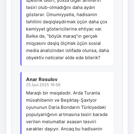
spesifik təsiri, yoxsa digər amillərin
təsiri olub-olmadığını daha aydın
göstərər. Ümumiyyətlə, hadisənin
təhlilini dəqiqləşdirmək üçün daha çox
kəmiyyət göstəricilərinə ehtiyac var.
Bəlkə də, "böyük maraq"ın gerçək
miqyasını dəqiq ölçmək üçün sosial
media analizindən istifadə olunsa, daha
obyektiv nəticələr əldə edə bilərik?
Anar Rəsulov
25.İyul.2025 16:56
Maraqlı bir məqalədir. Arda Turanla
müsahibənin və Beşiktaş-Şaxtyor
oyununun Daria Bondarın Türkiyədəki
populyarlığının artmasına təsiri barədə
verilən məlumatlar əsasən təsviri
xarakter daşıyır. Ancaq bu hadisənin