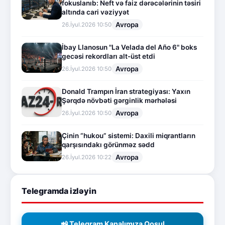
fokuslanıb: Neft və faiz dərəcələrinin təsiri
altında cari vəziyyət
Avropa
26.İyul.2026 10:50
İbay Llanosun "La Velada del Año 6" boks
gecəsi rekordları alt-üst etdi
Avropa
26.İyul.2026 10:50
Donald Trampın İran strategiyası: Yaxın
Şərqdə növbəti gərginlik mərhələsi
Avropa
26.İyul.2026 10:50
Çinin “hukou” sistemi: Daxili miqrantların
qarşısındakı görünməz sədd
Avropa
26.İyul.2026 10:22
Telegramda izləyin
📲 Telegram Kanalımıza Qoşul