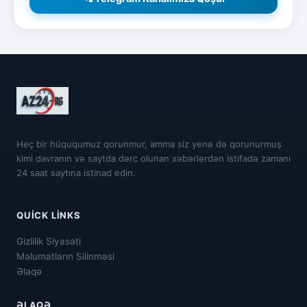
Heç bir hüququmuz qorunmur, amma siz yenə də qorunurmuş
kimi davranın və saytda dərc olunan xəbərlərdən istifadə zamanı
24 saat saytına istinad edin.
QUICK LINKS
Gizlilik Siyasəti
Məlumatların Silinməsi
Əlaqə
ƏLAQƏ