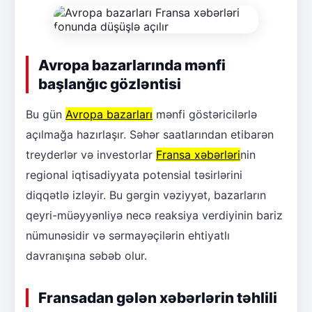
Avropa bazarlarında mənfi
başlanğıc gözləntisi
Bu gün
Avropa bazarları
mənfi göstəricilərlə
açılmağa hazırlaşır. Səhər saatlarından etibarən
treyderlər və investorlar
Fransa xəbərləri
nin
regional iqtisadiyyata potensial təsirlərini
diqqətlə izləyir. Bu gərgin vəziyyət, bazarların
qeyri-müəyyənliyə necə reaksiya verdiyinin bariz
nümunəsidir və sərmayəçilərin ehtiyatlı
davranışına səbəb olur.
Fransadan gələn xəbərlərin təhlili