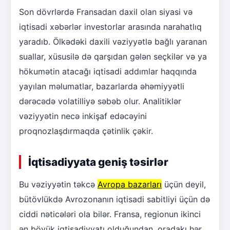
Son dövrlərdə Fransadan daxil olan siyasi və
iqtisadi xəbərlər investorlar arasında narahatlıq
yaradıb. Ölkədəki daxili vəziyyətlə bağlı yaranan
suallar, xüsusilə də qarşıdan gələn seçkilər və ya
hökumətin atacağı iqtisadi addımlar haqqında
yayılan məlumatlar, bazarlarda əhəmiyyətli
dərəcədə volatilliyə səbəb olur. Analitiklər
vəziyyətin necə inkişaf edəcəyini
proqnozlaşdırmaqda çətinlik çəkir.
İqtisadiyyata geniş təsirlər
Bu vəziyyətin təkcə
Avropa bazarları
üçün deyil,
bütövlükdə Avrozonanın iqtisadi sabitliyi üçün də
ciddi nəticələri ola bilər. Fransa, regionun ikinci
ən böyük iqtisadiyyatı olduğundan, oradakı hər