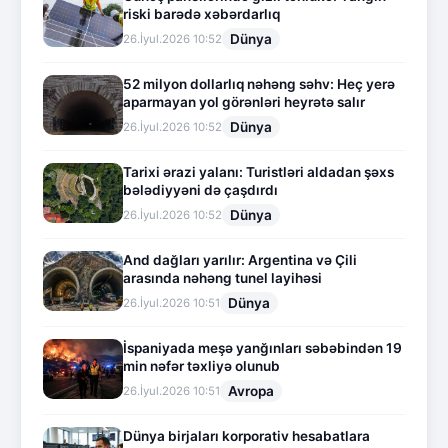
riski barədə xəbərdarlıq
Dünya
26.İyul.2026 10:52
52 milyon dollarlıq nəhəng səhv: Heç yerə
aparmayan yol görənləri heyrətə salır
Dünya
26.İyul.2026 10:52
Tarixi ərazi yalanı: Turistləri aldadan şəxs
bələdiyyəni də çaşdırdı
Dünya
26.İyul.2026 10:52
And dağları yarılır: Argentina və Çili
arasında nəhəng tunel layihəsi
Dünya
26.İyul.2026 10:51
İspaniyada meşə yanğınları səbəbindən 19
min nəfər təxliyə olunub
Avropa
26.İyul.2026 10:51
Dünya birjaları korporativ hesabatlara