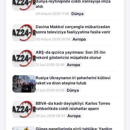
dünya reytinqində ciddi irəliləyişə imza
atdı
Dünya
04.Avqust.2026 11:06
Davina Makkol xərçənglə mübarizədən
sonra televiziya fəaliyyətinə fasilə verir
Avropa
03.Avqust.2026 00:59
ABŞ-da qızılca yayılması: Son 35 ilin
rekord göstəricisi müşahidə olunur
Avropa
31.İyul.2026 05:46
Rusiya Ukraynanın iri şəhərlərini kütləvi
raket və dron atəşinə tutub
Dünya
31.İyul.2026 03:09
BBVA-da kadr dəyişikliyi: Karlos Torres
rəhbərlikdə ciddi islahatlar aparır
Avropa
30.İyul.2026 09:33
Günəş panellərində gizli təhlükə: Yanğın