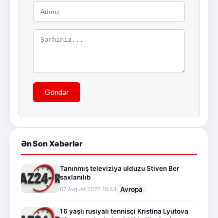
Göndər
Ən Son Xəbərlər
Tanınmış televiziya ulduzu Stiven Ber
saxlanılıb
Avropa
07.Avqust.2026 10:43
16 yaşlı rusiyalı tennisçi Kristina Lyutova