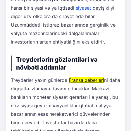
hansı bir siyasi və ya iqtisadi
siyasət
dəyişikliyi
digər üzv ölkələrə də sirayət edə bilər.
Uzunmüddətli istiqraz bazarlarında gərginlik və
valyuta məzənnələrindəki dalğalanmalar
investorların artan ehtiyatlılığını əks etdirir.
Treyderlərin gözləntiləri və
növbəti addımlar
Treyderlər yaxın günlərdə
Fransa xəbərləri
ni daha
diqqətlə izləməyə davam edəcəklər. Mərkəzi
bankların monetar siyasət qərarları ilə yanaşı, bu
növ siyasi qeyri-müəyyənliklər qlobal maliyyə
bazarlarının əsas hərəkətverici qüvvələrindən
birinə çevrilib. İnvestorlar hazırda daha
təhlükəsiz aktivlərə yönələrək risklərdən