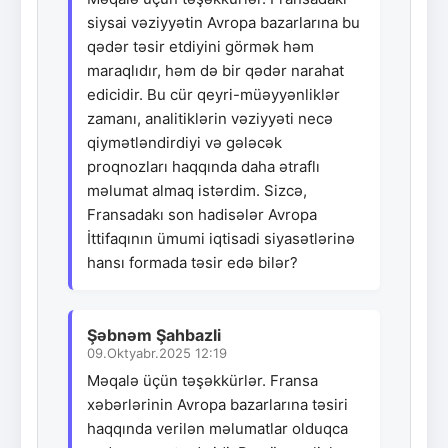
siysai vəziyyətin Avropa bazarlarına bu
qədər təsir etdiyini görmək həm
maraqlıdır, həm də bir qədər narahat
edicidir. Bu cür qeyri-müəyyənliklər
zamanı, analitiklərin vəziyyəti necə
qiymətləndirdiyi və gələcək
proqnozları haqqında daha ətraflı
məlumat almaq istərdim. Sizcə,
Fransadakı son hadisələr Avropa
İttifaqının ümumi iqtisadi siyasətlərinə
hansı formada təsir edə bilər?
Şəbnəm Şahbazli
09.Oktyabr.2025 12:19
Məqalə üçün təşəkkürlər. Fransa
xəbərlərinin Avropa bazarlarına təsiri
haqqında verilən məlumatlar olduqca