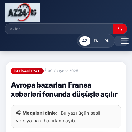
🔍
AZ
EN
RU
09.Oktyabr.2025
İQTISADIYYAT
Avropa bazarları Fransa
xəbərləri fonunda düşüşlə açılır
🎧 Məqaləni dinlə:
Bu yazı üçün səsli
versiya hələ hazırlanmayıb.