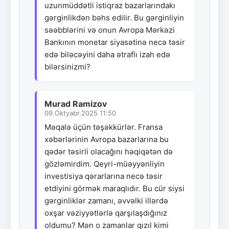
uzunmüddətli istiqraz bazarlarındakı
gərginlikdən bəhs edilir. Bu gərginliyin
səəbblərini və onun Avropa Mərkəzi
Bankının monetar siyasətinə necə təsir
edə biləcəyini daha ətraflı izah edə
bilərsinizmi?
Murad Ramizov
09.Oktyabr.2025 11:50
Məqalə üçün təşəkkürlər. Fransa
xəbərlərinin Avropa bazarlarına bu
qədər təsirli olacağını həqiqətən də
gözləmirdim. Qeyri-müəyyənliyin
investisiya qərarlarına necə təsir
etdiyini görmək maraqlıdır. Bu cür siysi
gərginliklər zamanı, əvvəlki illərdə
oxşar vəziyyətlərlə qarşılaşdığınız
oldumu? Mən o zamanlar qızıl kimi