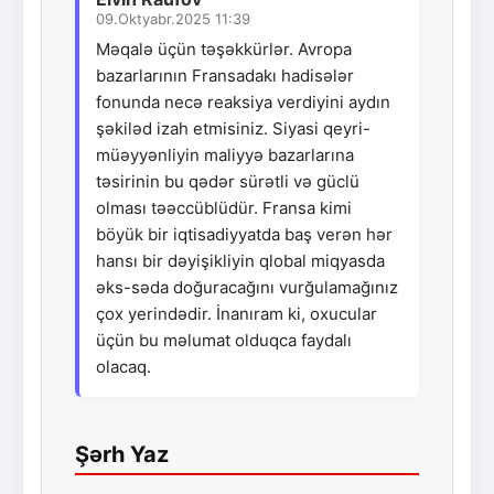
09.Oktyabr.2025 11:39
Məqalə üçün təşəkkürlər. Avropa
bazarlarının Fransadakı hadisələr
fonunda necə reaksiya verdiyini aydın
şəkiləd izah etmisiniz. Siyasi qeyri-
müəyyənliyin maliyyə bazarlarına
təsirinin bu qədər sürətli və güclü
olması təəccüblüdür. Fransa kimi
böyük bir iqtisadiyyatda baş verən hər
hansı bir dəyişikliyin qlobal miqyasda
əks-səda doğuracağını vurğulamağınız
çox yerindədir. İnanıram ki, oxucular
üçün bu məlumat olduqca faydalı
olacaq.
Şərh Yaz