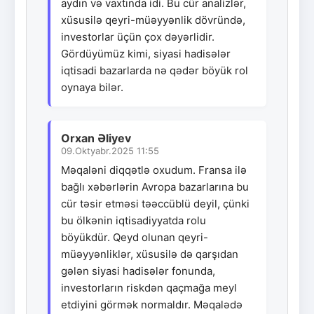
aydın və vaxtında idi. Bu cür analizlər,
xüsusilə qeyri-müəyyənlik dövründə,
investorlar üçün çox dəyərlidir.
Gördüyümüz kimi, siyasi hadisələr
iqtisadi bazarlarda nə qədər böyük rol
oynaya bilər.
Orxan Əliyev
09.Oktyabr.2025 11:55
Məqaləni diqqətlə oxudum. Fransa ilə
bağlı xəbərlərin Avropa bazarlarına bu
cür təsir etməsi təəccüblü deyil, çünki
bu ölkənin iqtisadiyyatda rolu
böyükdür. Qeyd olunan qeyri-
müəyyənliklər, xüsusilə də qarşıdan
gələn siyasi hadisələr fonunda,
investorların riskdən qaçmağa meyl
etdiyini görmək normaldır. Məqalədə