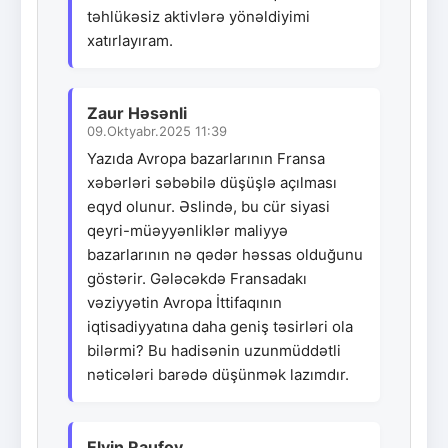
təhlükəsiz aktivlərə yönəldiyimi
xatırlayıram.
Zaur Həsənli
09.Oktyabr.2025 11:39
Yazıda Avropa bazarlarının Fransa
xəbərləri səbəbilə düşüşlə açılması
eqyd olunur. Əslində, bu cür siyasi
qeyri-müəyyənliklər maliyyə
bazarlarının nə qədər həssas olduğunu
göstərir. Gələcəkdə Fransadakı
vəziyyətin Avropa İttifaqının
iqtisadiyyatına daha geniş təsirləri ola
bilərmi? Bu hadisənin uzunmüddətli
nəticələri barədə düşünmək lazımdır.
Elvin Raufov