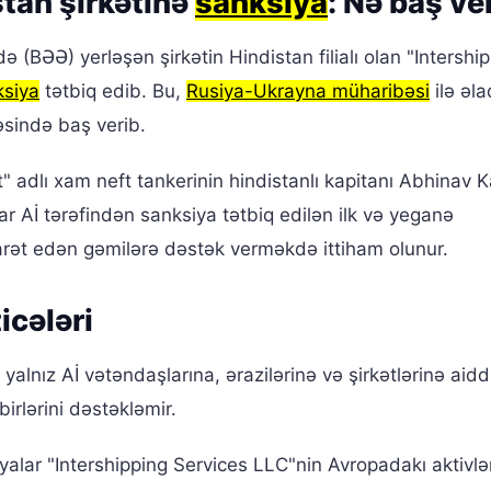
stan şirkətinə
sanksiya
: Nə baş ve
ə (BƏƏ) yerləşən şirkətin Hindistan filialı olan "Intershi
ksiya
tətbiq edib. Bu,
Rusiya-Ukrayna müharibəsi
ilə əl
əsində baş verib.
" adlı xam neft tankerinin hindistanlı kapitanı Abhinav 
ar Aİ tərəfindən sanksiya tətbiq edilən ilk və yeganə
carət edən gəmilərə dəstək verməkdə ittiham olunur.
icələri
yalnız Aİ vətəndaşlarına, ərazilərinə və şirkətlərinə aiddi
irlərini dəstəkləmir.
ksiyalar "Intershipping Services LLC"nin Avropadakı aktivlə