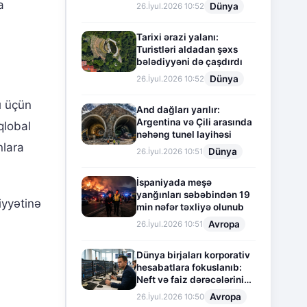
a
Dünya
26.İyul.2026 10:52
Tarixi ərazi yalanı:
Turistləri aldadan şəxs
bələdiyyəni də çaşdırdı
Dünya
26.İyul.2026 10:52
ı üçün
And dağları yarılır:
Argentina və Çili arasında
qlobal
nəhəng tunel layihəsi
nlara
Dünya
26.İyul.2026 10:51
İspaniyada meşə
yanğınları səbəbindən 19
iyyətinə
min nəfər təxliyə olunub
Avropa
26.İyul.2026 10:51
Dünya birjaları korporativ
hesabatlara fokuslanıb:
Neft və faiz dərəcələrinin
təsiri altında cari vəziyyət
Avropa
26.İyul.2026 10:50