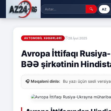
🔍
AZ
28.İyul.2025
AVTOMOBIL XƏBƏRLƏRI
Avropa İttifaqı Rusiy
BƏƏ şirkətinin Hindista
🎧 Məqaləni dinlə:
Bu yazı üçün səsli versiya