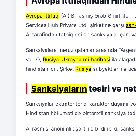
Avropa İttifaqından Hindi
Avropa İttifaqı
(Aİ) Birləşmiş Ərəb Əmirliklərind
Services Hub Private Ltd" şirkətinə qarşı
san
Aİ tərəfindən tətbiq edilən sanksiyalar çərçiv
Sanksiyalara məruz qalanlar arasında "Argent
var. O,
Rusiya-Ukrayna müharibəsi
ilə əlaqəd
hindistanlıdır. Şirkət
Rusiya
subyektləri ilə ti
Sanksiyaların
təsiri və nət
Sanksiyalar extrateritorial xarakter daşımır və 
Hindistan hökuməti də birtərəfli sanksiya tədb
Aİ rəsmisi anonimlik şərti ilə bildirib ki, san