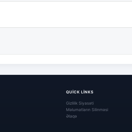
QUICK LINKS
Gizlilik Siyasəti
Məlumatların Silinməsi
Əlaqə