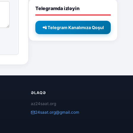
Telegramda izləyin
📲 Telegram Kanalımıza Qoşul
ƏLAQƏ
az24saat.org
24saat.org@gmail.com