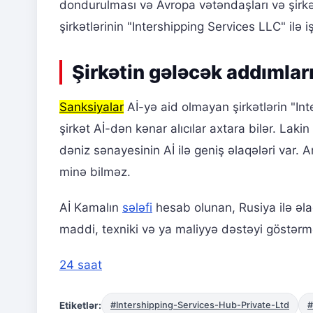
dondurulması və Avropa vətəndaşları və şirkə
şirkətlərinin "Intershipping Services LLC" ilə i
Şirkətin gələcək addımla
Sanksiyalar
Aİ-yə aid olmayan şirkətlərin "In
şirkət Aİ-dən kənar alıcılar axtara bilər. Laki
dəniz sənayesinin Aİ ilə geniş əlaqələri var. 
minə bilməz.
Aİ Kamalın
sələfi
hesab olunan, Rusiya ilə əla
maddi, texniki və ya maliyyə dəstəyi göstərm
24 saat
Etiketlər:
#Intershipping-Services-Hub-Private-Ltd
#