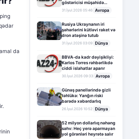
rir?
göstəricisi müşahidə
olunur
Avropa
31.İyul.2026 05:46
pping
Rusiya Ukraynanın iri
aqədar
şəhərlərini kütləvi raket və
dron atəşinə tutub
Dünya
31.İyul.2026 03:09
Kamal da
BBVA-da kadr dəyişikliyi:
Karlos Torres rəhbərlikdə
ciddi islahatlar aparır
Avropa
30.İyul.2026 09:33
Günəş panellərində gizli
təhlükə: Yanğın riski
barədə xəbərdarlıq
r.
Dünya
26.İyul.2026 10:52
52 milyon dollarlıq nəhəng
səhv: Heç yerə aparmayan
rinin
yol görənləri heyrətə salır