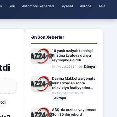
m
Şou
Avtomobil xəbərləri
Siyasət
Avropa
Asia
Ən Son Xəbərlər
16 yaşlı rusiyalı tennisçi
Kristina Lyutova dünya
reytinqində ciddi
tdi
irəliləyişə imza atdı
Dünya
04.Avqust.2026 11:06
Davina Makkol xərçənglə
mübarizədən sonra
televiziya fəaliyyətinə
fasilə verir
03.Avqust.2026 00:59
Avropa
ABŞ-da qızılca yayılması:
Son 35 ilin rekord