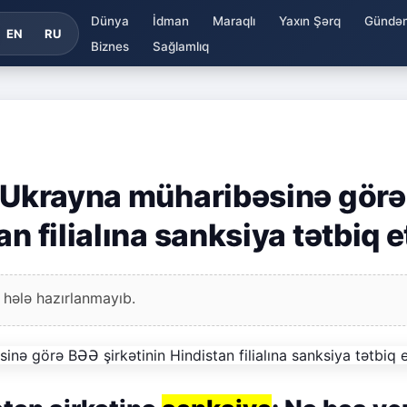
Dünya
İdman
Maraqlı
Yaxın Şərq
Gündə
EN
RU
Biznes
Sağlamlıq
a-Ukrayna müharibəsinə görə
n filialına sanksiya tətbiq e
 hələ hazırlanmayıb.