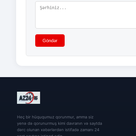
Göndər
Heç bir hüququmuz qorunmur, amma siz
yenə də qorunurmuş kimi davranın və saytda
dərc olunan xəbərlərdən istifadə zamanı 24