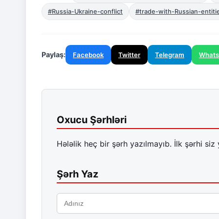
#Russia-Ukraine-conflict
#trade-with-Russian-entiti
Paylaş:
Facebook
Twitter
Telegram
What
Oxucu Şərhləri
Hələlik heç bir şərh yazılmayıb. İlk şərhi siz 
Şərh Yaz