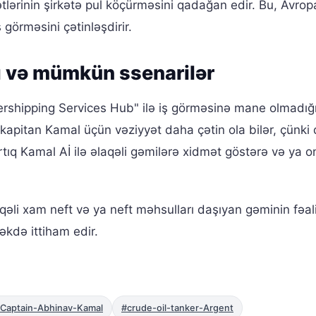
tlərinin şirkətə pul köçürməsini qadağan edir. Bu, Avrop
ş görməsini çətinləşdirir.
rı və mümkün ssenarilər
tershipping Services Hub" ilə iş görməsinə mane olmadığ
n kapitan Kamal üçün vəziyyət daha çətin ola bilər, çünki 
Artıq Kamal Aİ ilə əlaqəli gəmilərə xidmət göstərə və ya o
qəli xam neft və ya neft məhsulları daşıyan gəminin fəal
əkdə ittiham edir.
Captain-Abhinav-Kamal
#crude-oil-tanker-Argent