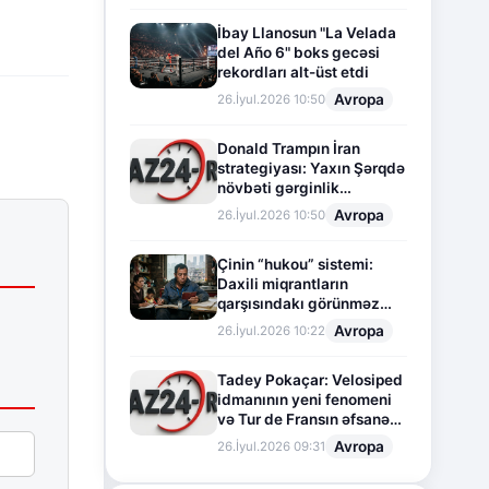
İbay Llanosun "La Velada
del Año 6" boks gecəsi
rekordları alt-üst etdi
Avropa
26.İyul.2026 10:50
Donald Trampın İran
strategiyası: Yaxın Şərqdə
növbəti gərginlik
mərhələsi
Avropa
26.İyul.2026 10:50
Çinin “hukou” sistemi:
Daxili miqrantların
qarşısındakı görünməz
sədd
Avropa
26.İyul.2026 10:22
Tadey Pokaçar: Velosiped
idmanının yeni fenomeni
və Tur de Fransın əfsanəvi
səhifəsi
Avropa
26.İyul.2026 09:31