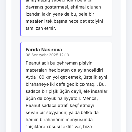
davranış göstərməsi, ehtimal olunan
izahdır, lakin yenə də bu, belə bir
məsafəni tək başına necə qət etdiyini
tam izah etmir.
Fəridə Nəsirova
08.Sentyabr.2025 12:13
Peanut adlı bu qəhrəman pişiyin
macəraları həqiqətən də əyləncəlidir!
Ayda 100 km yol qət etmək, üstəlik eyni
birahanəyə iki dəfə gedib çıxmaq... Bu,
sadəcə bir pişik üçün deyil, elə insanlar
üçün də böyük nailiyyətdir. Məncə,
Peanut sadəcə ətrafı kəşf etməyi
sevən bir səyyahdır, ya da bəlkə də
həmin birahanənin menyusunda
"pişiklərə xüsusi təklif" var, bizə