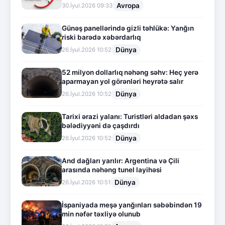
Avropa
30.İyul.2026 09:33
Günəş panellərində gizli təhlükə: Yanğın
riski barədə xəbərdarlıq
Dünya
26.İyul.2026 10:52
52 milyon dollarlıq nəhəng səhv: Heç yerə
aparmayan yol görənləri heyrətə salır
Dünya
26.İyul.2026 10:52
Tarixi ərazi yalanı: Turistləri aldadan şəxs
bələdiyyəni də çaşdırdı
Dünya
26.İyul.2026 10:52
And dağları yarılır: Argentina və Çili
arasında nəhəng tunel layihəsi
Dünya
26.İyul.2026 10:51
İspaniyada meşə yanğınları səbəbindən 19
min nəfər təxliyə olunub