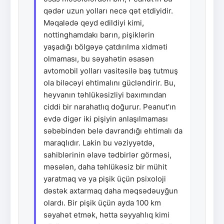
qədər uzun yolları necə qət etdiyidir.
Məqalədə qeyd edildiyi kimi,
nottinghamdakı barın, pişiklərin
yaşadığı bölgəyə çatdırılma xidməti
olmaması, bu səyahətin əsasən
avtomobil yolları vasitəsilə baş tutmuş
ola biləcəyi ehtimalını gücləndirir. Bu,
heyvanın təhlükəsizliyi baxımından
ciddi bir narahatlıq doğurur. Peanut'ın
evdə digər iki pişiyin anlaşılmaması
səbəbindən belə davrandığı ehtimalı da
maraqlıdır. Lakin bu vəziyyətdə,
sahiblərinin əlavə tədbirlər görməsi,
məsələn, daha təhlükəsiz bir mühit
yaratmaq və ya pişik üçün psixoloji
dəstək axtarmaq daha məqsədəuyğun
olardı. Bir pişik üçün ayda 100 km
səyahət etmək, hətta səyyahlıq kimi