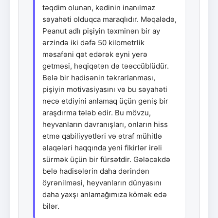
təqdim olunan, kedinin inanılmaz
səyahəti olduqca maraqlıdır. Məqalədə,
Peanut adlı pişiyin təxminən bir ay
ərzində iki dəfə 50 kilometrlik
məsafəni qət edərək eyni yerə
getməsi, həqiqətən də təəccüblüdür.
Belə bir hadisənin təkrarlanması,
pişiyin motivasiyasını və bu səyahəti
necə etdiyini anlamaq üçün geniş bir
araşdırma tələb edir. Bu mövzu,
heyvanların davranışları, onların hiss
etmə qabiliyyətləri və ətraf mühitlə
əlaqələri haqqında yeni fikirlər irəli
sürmək üçün bir fürsətdir. Gələcəkdə
belə hadisələrin daha dərindən
öyrənilməsi, heyvanların dünyasını
daha yaxşı anlamağımıza kömək edə
bilər.