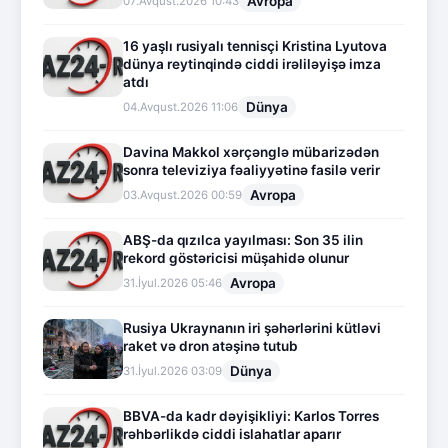
Avropa
07.Avqust.2026 10:43
16 yaşlı rusiyalı tennisçi Kristina Lyutova
dünya reytinqində ciddi irəliləyişə imza
atdı
Dünya
04.Avqust.2026 11:06
Davina Makkol xərçənglə mübarizədən
sonra televiziya fəaliyyətinə fasilə verir
Avropa
03.Avqust.2026 00:59
ABŞ-da qızılca yayılması: Son 35 ilin
rekord göstəricisi müşahidə olunur
Avropa
31.İyul.2026 05:46
Rusiya Ukraynanın iri şəhərlərini kütləvi
raket və dron atəşinə tutub
Dünya
31.İyul.2026 03:09
BBVA-da kadr dəyişikliyi: Karlos Torres
rəhbərlikdə ciddi islahatlar aparır