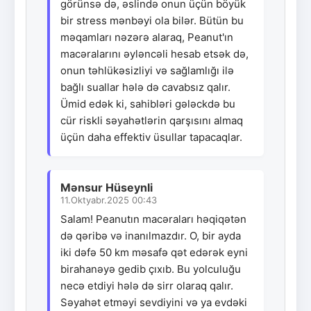
görünsə də, əslində onun üçün böyük
bir stress mənbəyi ola bilər. Bütün bu
məqamları nəzərə alaraq, Peanut'ın
macəralarını əyləncəli hesab etsək də,
onun təhlükəsizliyi və sağlamlığı ilə
bağlı suallar hələ də cavabsız qalır.
Ümid edək ki, sahibləri gələckdə bu
cür riskli səyahətlərin qarşısını almaq
üçün daha effektiv üsullar tapacaqlar.
Mənsur Hüseynli
11.Oktyabr.2025 00:43
Salam! Peanutın macəraları həqiqətən
də qəribə və inanılmazdır. O, bir ayda
iki dəfə 50 km məsafə qət edərək eyni
birahanəyə gedib çıxıb. Bu yolculuğu
necə etdiyi hələ də sirr olaraq qalır.
Səyahət etməyi sevdiyini və ya evdəki