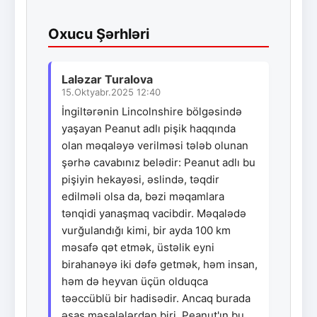
Oxucu Şərhləri
Laləzar Turalova
15.Oktyabr.2025 12:40
İngiltərənin Lincolnshire bölgəsində
yaşayan Peanut adlı pişik haqqında
olan məqaləyə verilməsi tələb olunan
şərhə cavabınız belədir: Peanut adlı bu
pişiyin hekayəsi, əslində, təqdir
edilməli olsa da, bəzi məqamlara
tənqidi yanaşmaq vacibdir. Məqalədə
vurğulandığı kimi, bir ayda 100 km
məsafə qət etmək, üstəlik eyni
birahanəyə iki dəfə getmək, həm insan,
həm də heyvan üçün olduqca
təəccüblü bir hadisədir. Ancaq burada
əsas məsələlərdən biri, Peanut'ın bu