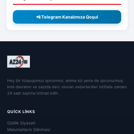
📲 Telegram Kanalımıza Qoşul
Heç bir hüququmuz qorunmur, amma siz yenə də qorunurmuş
kimi davranın və saytda dərc olunan xəbərlərdən istifadə zamanı
24 saat saytına istinad edin.
QUICK LINKS
Gizlilik Siyasəti
Məlumatların Silinməsi