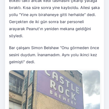
etiketi taktı ancak kedi tasmasını çıkarıp yatağa
bıraktı. Kısa süre sonra yine kayboldu. Ailesi şaka
yollu "Yine aynı birahaneye gitti herhalde" dedi.
Gerçekten de iki gün sonra bar personeli
arayarak Peanut'ın yeniden mekana geldiğini
söyledi.
Bar çalışanı Simon Belshaw "Onu görmeden önce
sesini duydum. İnanamadım. Aynı yolu ikinci kez
gelmişti" dedi.