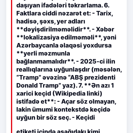
daşıyan ifadələri təkrarlama. 6.
Faktlara ciddi nəzarət et: - Tarix,
hadisə, şəxs, yer adları
**dəyişdirilməməlidir**. - Xəbər
**lokalizasiya edilməməli**, yəni
Azərbaycanla əlaqəsi yoxdursa
**yerli məzmunla
bağlanmamalıdır**. - 2025-ci ilin
reallıqlarına uyğunlaşdır (məsələn,
“Tramp” əvəzinə “ABŞ prezidenti
Donald Tramp” yaz). 7. **Ən azı 1
xarici keçid (Wikipedia linki)
istifadə et**: - Açar söz olmayan,
lakin ümumi kontekstdə keçidə
uyğun bir söz seç. - Keçidi
etiketi içində aşağıdakı kimi