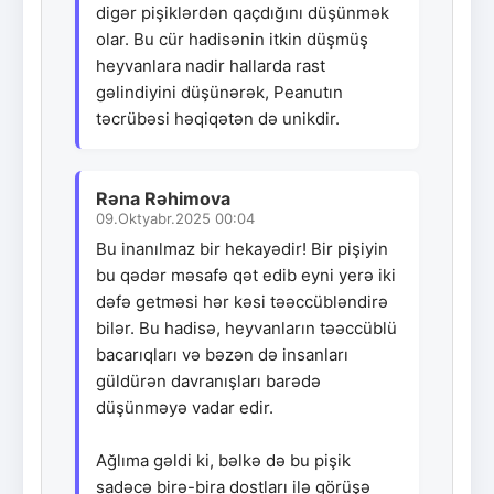
digər pişiklərdən qaçdığını düşünmək
olar. Bu cür hadisənin itkin düşmüş
heyvanlara nadir hallarda rast
gəlindiyini düşünərək, Peanutın
təcrübəsi həqiqətən də unikdir.
Rəna Rəhimova
09.Oktyabr.2025 00:04
Bu inanılmaz bir hekayədir! Bir pişiyin
bu qədər məsafə qət edib eyni yerə iki
dəfə getməsi hər kəsi təəccübləndirə
bilər. Bu hadisə, heyvanların təəccüblü
bacarıqları və bəzən də insanları
güldürən davranışları barədə
düşünməyə vadar edir.
Ağlıma gəldi ki, bəlkə də bu pişik
sadəcə birə-bira dostları ilə görüşə