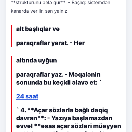
**strukturunu belə qur**: - Başlıq: sistemdən
kənarda verilir, sən yalnız
alt başlıqlar və
paraqraflar yarat. - Hər
altında uyğun
paraqraflar yaz. - Məqalənin
sonunda bu keçidi əlavə et: `
24 saat
` 4. **Açar sözlərlə bağlı dəqiq
davran**: - Yazıya başlamazdan
əvvəl **əsas açar sözləri müəyyən