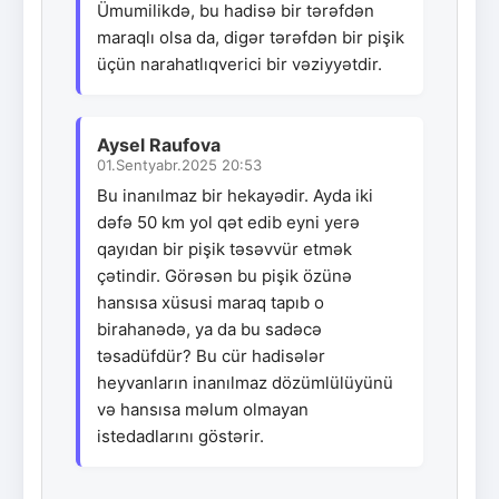
Ümumilikdə, bu hadisə bir tərəfdən
maraqlı olsa da, digər tərəfdən bir pişik
üçün narahatlıqverici bir vəziyyətdir.
Aysel Raufova
01.Sentyabr.2025 20:53
Bu inanılmaz bir hekayədir. Ayda iki
dəfə 50 km yol qət edib eyni yerə
qayıdan bir pişik təsəvvür etmək
çətindir. Görəsən bu pişik özünə
hansısa xüsusi maraq tapıb o
birahanədə, ya da bu sadəcə
təsadüfdür? Bu cür hadisələr
heyvanların inanılmaz dözümlülüyünü
və hansısa məlum olmayan
istedadlarını göstərir.