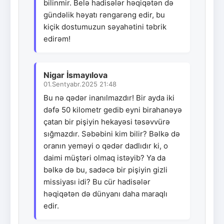
bilinmir. Belə hadisələr həqiqətən də
gündəlik həyatı rəngarəng edir, bu
kiçik dostumuzun səyahətini təbrik
edirəm!
Nigar İsmayılova
01.Sentyabr.2025 21:48
Bu nə qədər inanılmazdır! Bir ayda iki
dəfə 50 kilometr gedib eyni birahanəyə
çatan bir pişiyin hekayəsi təsəvvürə
sığmazdır. Səbəbini kim bilir? Bəlkə də
oranın yeməyi o qədər dadlıdır ki, o
daimi müştəri olmaq istəyib? Ya da
bəlkə də bu, sadəcə bir pişiyin gizli
missiyası idi? Bu cür hadisələr
həqiqətən də dünyanı daha maraqlı
edir.