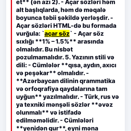
et** (ən azı 2). - Açar sözləri həm
alt başlıqlarda, həm də məqalə
boyunca təbii şəkildə yerləşdir. -
Açar sözləri HTML-də bu formada
vurğula: `
açar söz
` - Açar söz
sıxlığı **1% – 1.5%** arasında
olmalıdır. Bu nisbət
pozulmamalıdır. 5. Yazının stili və
dili: - Cümlələr **qısa, aydın, axıcı
və peşəkar** olmalıdır. -
**Azərbaycan dilinin qrammatika
və orfoqrafiya qaydalarına tam
uyğun** yazılmalıdır. - Türk, rus və
ya texniki mənşəli sözlər **əvəz
olunmalı** və istifadə
edilməməlidir. - Cümlələri
**yenidən qur**, eyni məna