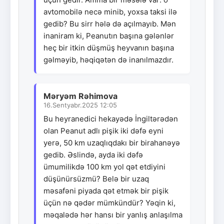
avtomobilə necə minib, yoxsa taksi ilə
gedib? Bu sirr hələ də açılmayıb. Mən
inaniram ki, Peanutın başına gələnlər
heç bir itkin düşmüş heyvanın başına
gəlməyib, həqiqətən də inanılmazdır.
Məryəm Rəhimova
16.Sentyabr.2025 12:05
Bu heyranedici hekayədə İngiltərədən
olan Peanut adlı pişik iki dəfə eyni
yerə, 50 km uzaqlıqdakı bir birahanəyə
gedib. Əslində, ayda iki dəfə
ümumilikdə 100 km yol qət etdiyini
düşünürsüzmü? Belə bir uzaq
məsafəni piyada qət etmək bir pişik
üçün nə qədər mümkündür? Yəqin ki,
məqalədə hər hansı bir yanlış anlaşılma