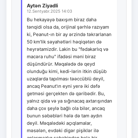
Aytən Ziyadli
12.Sentyabr.2025 14:03
Bu hekayəyə baxışım biraz daha
tənqidi olsa da, orijinal şərhlə razıyam
ki, Peanut-ın bir ay ərzində təkrarlanan
50 km'lik səyahətləri həqiqətən də
heyrətamizdir. Lakin bu "fədakarlıq və
macəra ruhu" ifadəsi məni biraz
düşündürür. Məqalədə də qeyd
olunduğu kimi, kedi-lərin itkin düşüb
uzaqlarda tapılması təəccüblü deyil,
ancaq Peanut'ın eyni yerə iki dəfə
getməsi gerçekten də qəribədir. Bu,
yalnız qida və ya sığınacaq axtarışından
daha çox şeylə bağlı ola bilər, ancaq
bunun səbəbləri hələ də tam aydın
deyil. Məqalədəki açıqlamalar,
məsələn, evdəki digər pişiklər ilə
anlaşmazlıq səbəbindən belə bir