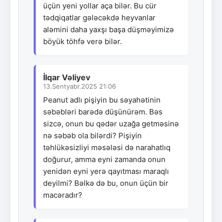
üçün yeni yollar aça bilər. Bu cür
tədqiqatlar gələcəkdə heyvanlar
aləmini daha yaxşı başa düşməyimizə
böyük töhfə verə bilər.
İlqar Vəliyev
13.Sentyabr.2025 21:06
Peanut adlı pişiyin bu səyahətinin
səbəbləri barədə düşünürəm. Bəs
sizcə, onun bu qədər uzağa getməsinə
nə səbəb ola bilərdi? Pişiyin
təhlükəsizliyi məsələsi də narahatlıq
doğurur, amma eyni zamanda onun
yenidən eyni yerə qayıtması maraqlı
deyilmi? Bəlkə də bu, onun üçün bir
macəradır?