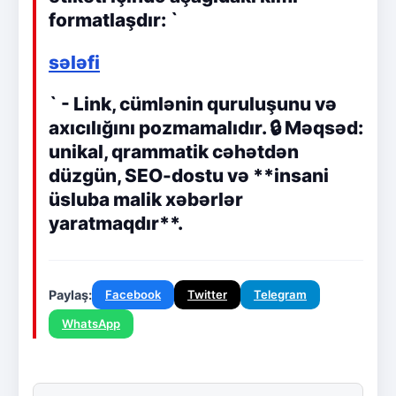
formatlaşdır: `
sələfi
` - Link, cümlənin quruluşunu və
axıcılığını pozmamalıdır. 🔒 Məqsəd:
unikal, qrammatik cəhətdən
düzgün, SEO-dostu və **insani
üsluba malik xəbərlər
yaratmaqdır**.
Paylaş:
Facebook
Twitter
Telegram
WhatsApp