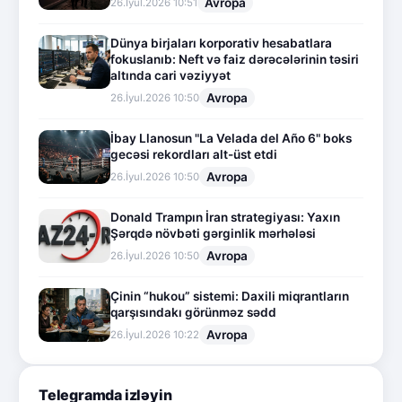
Avropa
26.İyul.2026 10:51
Dünya birjaları korporativ hesabatlara
fokuslanıb: Neft və faiz dərəcələrinin təsiri
altında cari vəziyyət
Avropa
26.İyul.2026 10:50
İbay Llanosun "La Velada del Año 6" boks
gecəsi rekordları alt-üst etdi
Avropa
26.İyul.2026 10:50
Donald Trampın İran strategiyası: Yaxın
Şərqdə növbəti gərginlik mərhələsi
Avropa
26.İyul.2026 10:50
Çinin “hukou” sistemi: Daxili miqrantların
qarşısındakı görünməz sədd
Avropa
26.İyul.2026 10:22
Telegramda izləyin