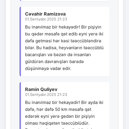
Cəvahir Ramizova
01.Sentyabr.2025 21:23
Bu inanılmaz bir hekayədir! Bir pişiyin
bu qədər məsafə qət edib eyni yerə iki
dəfə getməsi hər kəsi təəccübləndirə
bilər. Bu hadisə, heyvanların təəccüblü
bacarıqları və bəzən də insanları
güldürən davranışları barədə
düşünməyə vadar edir.
Ramin Quliyev
01.Sentyabr.2025 21:23
Bu inanılmaz bir hekayədir! Bir ayda iki
dəfə, hər dəfə 50 km məsafə qət
edərək eyni yerə gedən bir pişiyin
olması həqiqətən təəccüblüdür.