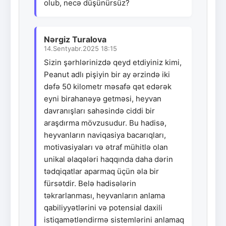
olub, necə düşünürsüz?
Nərgiz Turalova
14.Sentyabr.2025 18:15
Sizin şərhlərinizdə qeyd etdiyiniz kimi,
Peanut adlı pişiyin bir ay ərzində iki
dəfə 50 kilometr məsafə qət edərək
eyni birahanəyə getməsi, heyvan
davranışları sahəsində ciddi bir
araşdırma mövzusudur. Bu hadisə,
heyvanların naviqasiya bacarıqları,
motivasiyaları və ətraf mühitlə olan
unikal əlaqələri haqqında daha dərin
tədqiqatlar aparmaq üçün əla bir
fürsətdir. Belə hadisələrin
təkrarlanması, heyvanların anlama
qabiliyyətlərini və potensial daxili
istiqamətləndirmə sistemlərini anlamaq