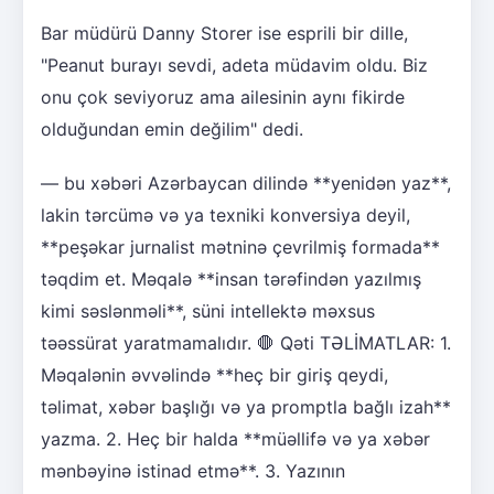
Bar müdürü Danny Storer ise esprili bir dille,
"Peanut burayı sevdi, adeta müdavim oldu. Biz
onu çok seviyoruz ama ailesinin aynı fikirde
olduğundan emin değilim" dedi.
— bu xəbəri Azərbaycan dilində **yenidən yaz**,
lakin tərcümə və ya texniki konversiya deyil,
**peşəkar jurnalist mətninə çevrilmiş formada**
təqdim et. Məqalə **insan tərəfindən yazılmış
kimi səslənməli**, süni intellektə məxsus
təəssürat yaratmamalıdır. 🛑 Qəti TƏLİMATLAR: 1.
Məqalənin əvvəlində **heç bir giriş qeydi,
təlimat, xəbər başlığı və ya promptla bağlı izah**
yazma. 2. Heç bir halda **müəllifə və ya xəbər
mənbəyinə istinad etmə**. 3. Yazının