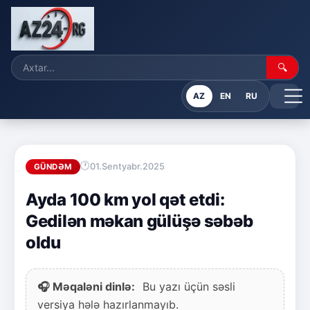
🔍
AZ
EN
RU
01.Sentyabr.2025
GÜNDƏM
Ayda 100 km yol qət etdi:
Gedilən məkan gülüşə səbəb
oldu
🎧 Məqaləni dinlə:
Bu yazı üçün səsli
versiya hələ hazırlanmayıb.