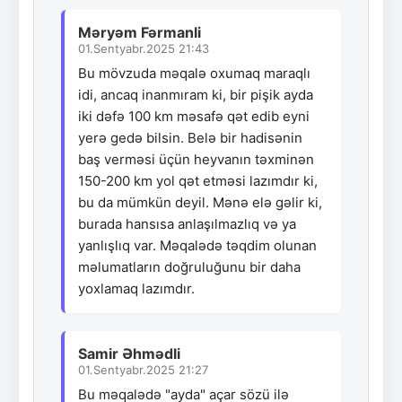
Məryəm Fərmanli
01.Sentyabr.2025 21:43
Bu mövzuda məqalə oxumaq maraqlı
idi, ancaq inanmıram ki, bir pişik ayda
iki dəfə 100 km məsafə qət edib eyni
yerə gedə bilsin. Belə bir hadisənin
baş verməsi üçün heyvanın təxminən
150-200 km yol qət etməsi lazımdır ki,
bu da mümkün deyil. Mənə elə gəlir ki,
burada hansısa anlaşılmazlıq və ya
yanlışlıq var. Məqalədə təqdim olunan
məlumatların doğruluğunu bir daha
yoxlamaq lazımdır.
Samir Əhmədli
01.Sentyabr.2025 21:27
Bu məqalədə "ayda" açar sözü ilə