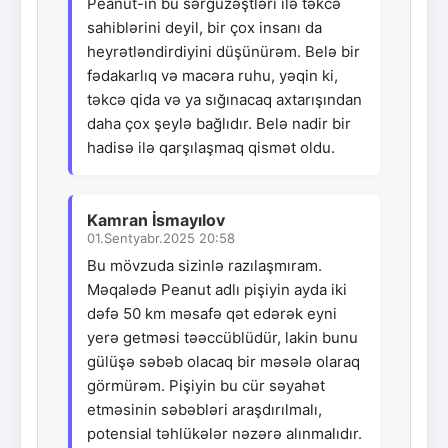
Peanut-ın bu sərgüzəştləri ilə təkcə
sahiblərini deyil, bir çox insanı da
heyrətləndirdiyini düşünürəm. Belə bir
fədakarlıq və macəra ruhu, yəqin ki,
təkcə qida və ya sığınacaq axtarışından
daha çox şeylə bağlıdır. Belə nadir bir
hadisə ilə qarşılaşmaq qismət oldu.
Kamran İsmayılov
01.Sentyabr.2025 20:58
Bu mövzuda sizinlə razılaşmıram.
Məqalədə Peanut adlı pişiyin ayda iki
dəfə 50 km məsafə qət edərək eyni
yerə getməsi təəccüblüdür, lakin bunu
gülüşə səbəb olacaq bir məsələ olaraq
görmürəm. Pişiyin bu cür səyahət
etməsinin səbəbləri araşdırılmalı,
potensial təhlükələr nəzərə alınmalıdır.