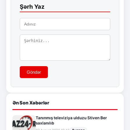
Şərh Yaz
Göndər
Ən Son Xəbərlər
Tanınmış televiziya ulduzu Stiven Ber
saxlanılıb