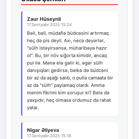
Zaur Hüseynli
17.Sentyabr.2025 15:24
Bəli, bəli, müdafiə büdcəsini artırmaq
heç də pis deyil. Axı, necə deyərlər,
"sülh istəyirsənsə, müharibəyə hazır
ol". Bu, bir növ siğorta kimidir, ancaq
pul ilə. Mənə elə gəlir ki, əgər sülh
danışıqları gedirsə, bəlkə də büdcəni
bir az da aşağı salıb, o pulla camaata bir
az da "sülh" paylamaq olardı. Amma
mənim fikrimi kim soruşur ki? Belə də
yaxşıdır, heç olmasa ordumuz da rahat
yatar.
Nigar Əliyeva
17.Sentyabr.2025 15:18