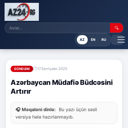
🔍
AZ
EN
RU
17.Sentyabr.2025
GÜNDƏM
Azərbaycan Müdafiə Büdcəsini
Artırır
🎧 Məqaləni dinlə:
Bu yazı üçün səsli
versiya hələ hazırlanmayıb.