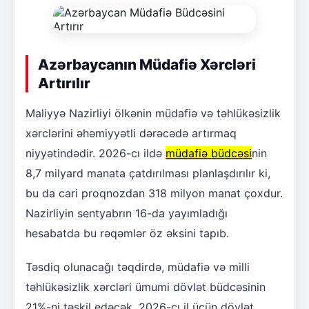
Azərbaycanın Müdafiə Xərcləri
Artırılır
Maliyyə Nazirliyi ölkənin müdafiə və təhlükəsizlik
xərclərini əhəmiyyətli dərəcədə artırmaq
niyyətindədir. 2026-cı ildə
müdafiə büdcəsi
nin
8,7 milyard manata çatdırılması planlaşdırılır ki,
bu da cari proqnozdan 318 milyon manat çoxdur.
Nazirliyin sentyabrın 16-da yayımladığı
hesabatda bu rəqəmlər öz əksini tapıb.
Təsdiq olunacağı təqdirdə, müdafiə və milli
təhlükəsizlik xərcləri ümumi dövlət büdcəsinin
21%-ni təşkil edəcək. 2026-cı il üçün dövlət