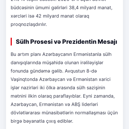
büdcəsinin ümumi gəlirləri 38,4 milyard manat,
xərcləri isə 42 milyard manat olaraq
proqnozlaşdırılır.
Sülh Prosesi və Prezidentin Mesajı
Bu artım planı Azərbaycanın Ermənistanla sülh
danışıqlarında müşahidə olunan irəliləyişlər
fonunda gündəmə gəlib. Avqustun 8-də
Vaşinqtonda Azərbaycan və Ermənistan xarici
işlər nazirləri iki ölkə arasında sülh sazişinin
mətnini ilkin olaraq paraflayıblar. Eyni zamanda,
Azərbaycan, Ermənistan və ABŞ liderləri
dövlətlərarası münasibətlərin normallaşması üçün
birgə bəyanatla çıxış ediblər.