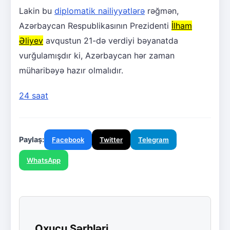
Lakin bu
diplomatik nailiyyətlərə
rəğmən,
Azərbaycan Respublikasının Prezidenti
İlham
Əliyev
avqustun 21-də verdiyi bəyanatda
vurğulamışdır ki, Azərbaycan hər zaman
müharibəyə hazır olmalıdır.
24 saat
Paylaş:
Facebook
Twitter
Telegram
WhatsApp
Oxucu Şərhləri