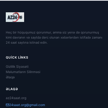
Heç bir hüququmuz qorunmur, amma siz yenə də qorunurmuş
kimi davranın və saytda dərc olunan xəbərlərdən istifadə zamanı
24 saat saytına istinad edin.
QUICK LINKS
Gizlilik Siyasəti
Məlumatların Silinməsi
Əlaqə
ƏLAQƏ
az24saat.org
24saat.org@gmail.com