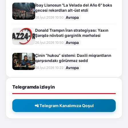
İbay Llanosun "La Velada del Año 6" boks
gecəsi rekordları alt-üst etdi
Avropa
26.İyul.2026 10:50
Donald Trampın İran strategiyası: Yaxın
Şərqdə növbəti gərginlik mərhələsi
Avropa
26.İyul.2026 10:50
Çinin “hukou” sistemi: Daxili miqrantların
qarşısındakı görünməz sədd
Avropa
26.İyul.2026 10:22
Telegramda izləyin
📲 Telegram Kanalımıza Qoşul