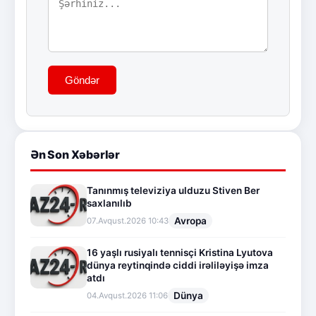
Göndər
Ən Son Xəbərlər
Tanınmış televiziya ulduzu Stiven Ber
saxlanılıb
Avropa
07.Avqust.2026 10:43
16 yaşlı rusiyalı tennisçi Kristina Lyutova
dünya reytinqində ciddi irəliləyişə imza
atdı
Dünya
04.Avqust.2026 11:06