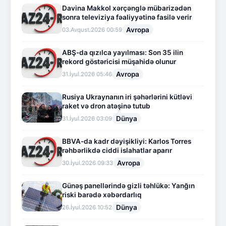
Davina Makkol xərçənglə mübarizədən
sonra televiziya fəaliyyətinə fasilə verir
Avropa
03.Avqust.2026 00:59
ABŞ-da qızılca yayılması: Son 35 ilin
rekord göstəricisi müşahidə olunur
Avropa
31.İyul.2026 05:46
Rusiya Ukraynanın iri şəhərlərini kütləvi
raket və dron atəşinə tutub
Dünya
31.İyul.2026 03:09
BBVA-da kadr dəyişikliyi: Karlos Torres
rəhbərlikdə ciddi islahatlar aparır
Avropa
30.İyul.2026 09:33
Günəş panellərində gizli təhlükə: Yanğın
riski barədə xəbərdarlıq
Dünya
26.İyul.2026 10:52