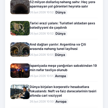
52 milyon dollarlıq nəhəng səhv: Heç yerə
aparmayan yol görənləri heyrətə salır
Dünya
26.İyul.2026 10:52
Tarixi ərazi yalanı: Turistləri aldadan şəxs
bələdiyyəni də çaşdırdı
Dünya
26.İyul.2026 10:52
And dağları yarılır: Argentina və Çili
arasında nəhəng tunel layihəsi
Dünya
26.İyul.2026 10:51
İspaniyada meşə yanğınları səbəbindən 19
min nəfər təxliyə olunub
Avropa
26.İyul.2026 10:51
Dünya birjaları korporativ hesabatlara
fokuslanıb: Neft və faiz dərəcələrinin təsiri
altında cari vəziyyət
Avropa
26.İyul.2026 10:50