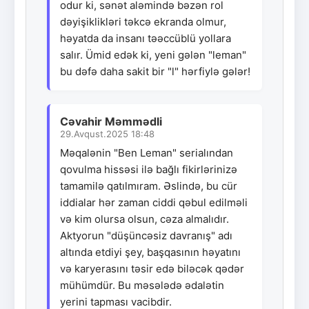
odur ki, sənət aləmində bəzən rol
dəyişiklikləri təkcə ekranda olmur,
həyatda da insanı təəccüblü yollara
salır. Ümid edək ki, yeni gələn "leman"
bu dəfə daha sakit bir "l" hərfiylə gələr!
Cəvahir Məmmədli
29.Avqust.2025 18:48
Məqalənin "Ben Leman" serialından
qovulma hissəsi ilə bağlı fikirlərinizə
tamamilə qatılmıram. Əslində, bu cür
iddialar hər zaman ciddi qəbul edilməli
və kim olursa olsun, cəza almalıdır.
Aktyorun "düşüncəsiz davranış" adı
altında etdiyi şey, başqasının həyatını
və karyerasını təsir edə biləcək qədər
mühümdür. Bu məsələdə ədalətin
yerini tapması vacibdir.