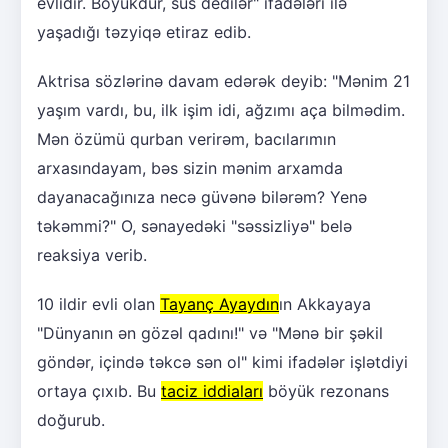
evlidir. Böyükdür, sus dedilər" ifadələri ilə
yaşadığı təzyiqə etiraz edib.
Aktrisa sözlərinə davam edərək deyib: "Mənim 21
yaşım vardı, bu, ilk işim idi, ağzımı aça bilmədim.
Mən özümü qurban verirəm, bacılarımın
arxasındayam, bəs sizin mənim arxamda
dayanacağınıza necə güvənə bilərəm? Yenə
təkəmmi?" O, sənayedəki "səssizliyə" belə
reaksiya verib.
10 ildir evli olan
Tayanç Ayaydın
ın Akkayaya
"Dünyanın ən gözəl qadını!" və "Mənə bir şəkil
göndər, içində təkcə sən ol" kimi ifadələr işlətdiyi
ortaya çıxıb. Bu
taciz iddiaları
böyük rezonans
doğurub.