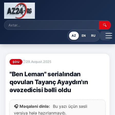
🔍
AZ
EN
RU
29.Avqust.2025
ŞOU
"Ben Leman" serialından
qovulan Tayanç Ayaydın'ın
əvəzedicisi bəlli oldu
🎧 Məqaləni dinlə:
Bu yazı üçün səsli
versiya hələ hazırlanmayıb.