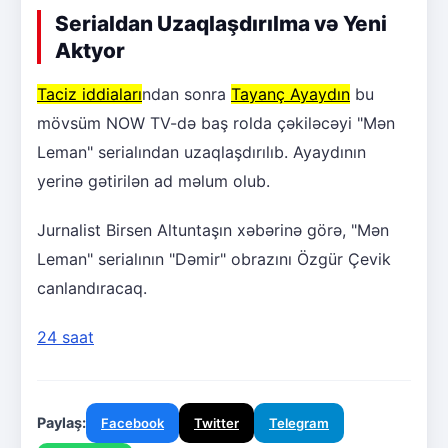
Serialdan Uzaqlaşdırılma və Yeni
Aktyor
Taciz iddiaları
ndan sonra
Tayanç Ayaydın
bu
mövsüm NOW TV-də baş rolda çəkiləcəyi "Mən
Leman" serialından uzaqlaşdırılıb. Ayaydının
yerinə gətirilən ad məlum olub.
Jurnalist Birsen Altuntaşın xəbərinə görə, "Mən
Leman" serialının "Dəmir" obrazını Özgür Çevik
canlandıracaq.
24 saat
Paylaş:
Facebook
Twitter
Telegram