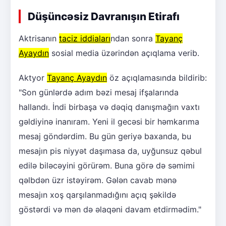
Düşüncəsiz Davranışın Etirafı
Aktrisanın
taciz iddiaları
ndan sonra
Tayanç
Ayaydın
sosial media üzərindən açıqlama verib.
Aktyor
Tayanç Ayaydın
öz açıqlamasında bildirib:
"Son günlərdə adım bəzi mesaj ifşalarında
hallandı. İndi birbaşa və dəqiq danışmağın vaxtı
gəldiyinə inanıram. Yeni il gecəsi bir həmkarıma
mesaj göndərdim. Bu gün geriyə baxanda, bu
mesajın pis niyyət daşımasa da, uyğunsuz qəbul
edilə biləcəyini görürəm. Buna görə də səmimi
qəlbdən üzr istəyirəm. Gələn cavab mənə
mesajın xoş qarşılanmadığını açıq şəkildə
göstərdi və mən də əlaqəni davam etdirmədim."