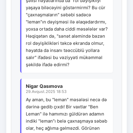
şəxsi həyatlarında da "rol dəyişikliyi"
yaşaya biləcəyini göstərmirmi? Bu cür
"çaxnaşmaların" səbəbi sadəcə
"leman"ın dəyişməsi ilə əlaqədardırmı,
yoxsa ortada daha ciddi məsələlər var?
Həqiqətən də, "sənət aləmində bəzən
rol dəyişiklikləri təkcə ekranda olmur,
həyatda da insanı təəccüblü yollara
salır" ifadəsi bu vəziyyəti mükəmməl
şəkildə ifadə edirmi?
Nigar Qasımova
29.Avqust.2025 18:53
Ay aman, bu "leman" məsələsi necə də
dərinə gedib çıxdı! Bir vaxtlar "Ben
Leman" ilə hamımızı güldürən adamın
indiki "leman"ı belə çaxnaşmaya səbəb
olar, heç ağlıma gəlməzdi. Görünən