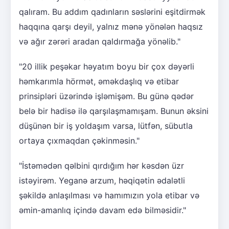
qalıram. Bu addım qadınların səslərini eşitdirmək
haqqına qarşı deyil, yalnız mənə yönələn haqsız
və ağır zərəri aradan qaldırmağa yönəlib."
"20 illik peşəkar həyatım boyu bir çox dəyərli
həmkarımla hörmət, əməkdaşlıq və etibar
prinsipləri üzərində işləmişəm. Bu günə qədər
belə bir hadisə ilə qarşılaşmamışam. Bunun əksini
düşünən bir iş yoldaşım varsa, lütfən, sübutla
ortaya çıxmaqdan çəkinməsin."
"İstəmədən qəlbini qırdığım hər kəsdən üzr
istəyirəm. Yeganə arzum, həqiqətin ədalətli
şəkildə anlaşılması və hamımızın yola etibar və
əmin-amanlıq içində davam edə bilməsidir."