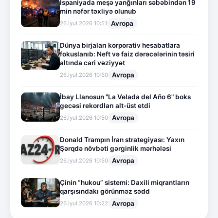
İspaniyada meşə yanğınları səbəbindən 19
min nəfər təxliyə olunub
Avropa
26.İyul.2026 10:51
Dünya birjaları korporativ hesabatlara
fokuslanıb: Neft və faiz dərəcələrinin təsiri
altında cari vəziyyət
Avropa
26.İyul.2026 10:50
İbay Llanosun "La Velada del Año 6" boks
gecəsi rekordları alt-üst etdi
Avropa
26.İyul.2026 10:50
Donald Trampın İran strategiyası: Yaxın
Şərqdə növbəti gərginlik mərhələsi
Avropa
26.İyul.2026 10:50
Çinin “hukou” sistemi: Daxili miqrantların
qarşısındakı görünməz sədd
Avropa
26.İyul.2026 10:22