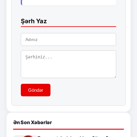
Şərh Yaz
Göndər
Ən Son Xəbərlər