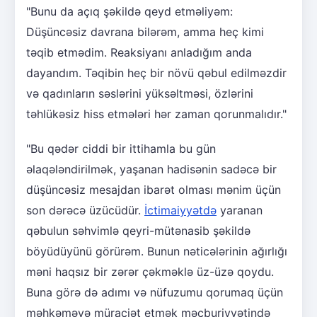
"Bunu da açıq şəkildə qeyd etməliyəm:
Düşüncəsiz davrana bilərəm, amma heç kimi
təqib etmədim. Reaksiyanı anladığım anda
dayandım. Təqibin heç bir növü qəbul edilməzdir
və qadınların səslərini yüksəltməsi, özlərini
təhlükəsiz hiss etmələri hər zaman qorunmalıdır."
"Bu qədər ciddi bir ittihamla bu gün
əlaqələndirilmək, yaşanan hadisənin sadəcə bir
düşüncəsiz mesajdan ibarət olması mənim üçün
son dərəcə üzücüdür.
İctimaiyyətdə
yaranan
qəbulun səhvimlə qeyri-mütənasib şəkildə
böyüdüyünü görürəm. Bunun nəticələrinin ağırlığı
məni haqsız bir zərər çəkməklə üz-üzə qoydu.
Buna görə də adımı və nüfuzumu qorumaq üçün
məhkəməyə müraciət etmək məcburiyyətində