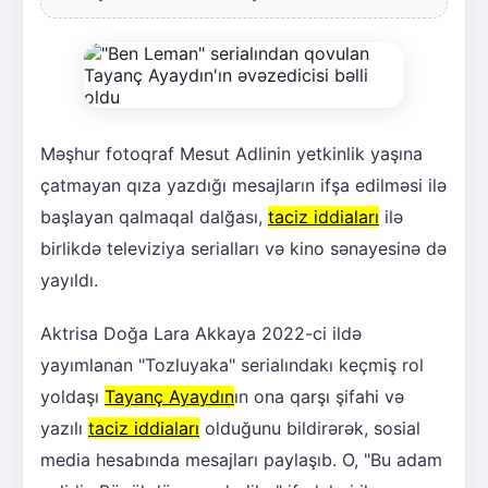
Məşhur fotoqraf Mesut Adlinin yetkinlik yaşına
çatmayan qıza yazdığı mesajların ifşa edilməsi ilə
başlayan qalmaqal dalğası,
taciz iddiaları
ilə
birlikdə televiziya serialları və kino sənayesinə də
yayıldı.
Aktrisa Doğa Lara Akkaya 2022-ci ildə
yayımlanan "Tozluyaka" serialındakı keçmiş rol
yoldaşı
Tayanç Ayaydın
ın ona qarşı şifahi və
yazılı
taciz iddiaları
olduğunu bildirərək, sosial
media hesabında mesajları paylaşıb. O, "Bu adam