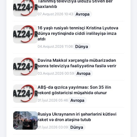
Tanınmış televiziya ulduzu Stiven Ber
saxlanılıb
Avropa
07.Avqust.2026 10:43
16 yaşlı rusiyalı tennisçi Kristina Lyutova
dünya reytinqində ciddi irəliləyişə imza
atdı
Dünya
04.Avqust.2026 11:06
Davina Makkol xərçənglə mübarizədən
sonra televiziya fəaliyyətinə fasilə verir
Avropa
03.Avqust.2026 00:59
ABŞ-da qızılca yayılması: Son 35 ilin
rekord göstəricisi müşahidə olunur
Avropa
31.İyul.2026 05:46
Rusiya Ukraynanın iri şəhərlərini kütləvi
raket və dron atəşinə tutub
Dünya
31.İyul.2026 03:09