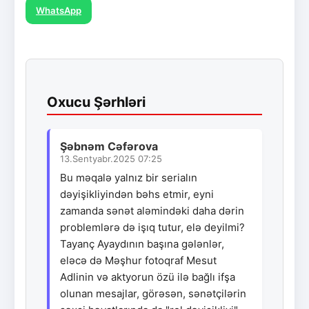
WhatsApp
Oxucu Şərhləri
Şəbnəm Cəfərova
13.Sentyabr.2025 07:25
Bu məqalə yalnız bir serialın
dəyişikliyindən bəhs etmir, eyni
zamanda sənət aləmindəki daha dərin
problemlərə də işıq tutur, elə deyilmi?
Tayanç Ayaydının başına gələnlər,
eləcə də Məşhur fotoqraf Mesut
Adlinin və aktyorun özü ilə bağlı ifşa
olunan mesajlar, görəsən, sənətçilərin