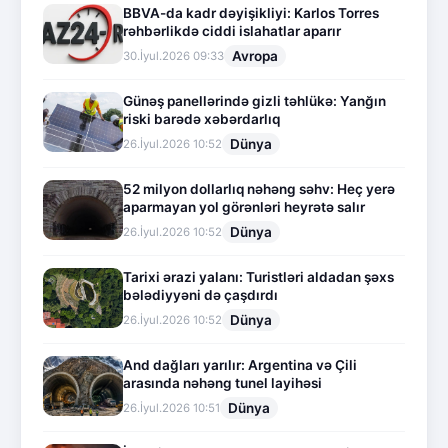
BBVA-da kadr dəyişikliyi: Karlos Torres
rəhbərlikdə ciddi islahatlar aparır
Avropa
30.İyul.2026 09:33
Günəş panellərində gizli təhlükə: Yanğın
riski barədə xəbərdarlıq
Dünya
26.İyul.2026 10:52
52 milyon dollarlıq nəhəng səhv: Heç yerə
aparmayan yol görənləri heyrətə salır
Dünya
26.İyul.2026 10:52
Tarixi ərazi yalanı: Turistləri aldadan şəxs
bələdiyyəni də çaşdırdı
Dünya
26.İyul.2026 10:52
And dağları yarılır: Argentina və Çili
arasında nəhəng tunel layihəsi
Dünya
26.İyul.2026 10:51