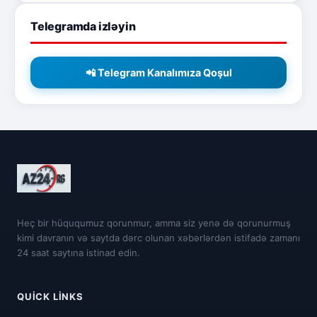
Telegramda izləyin
📲 Telegram Kanalımıza Qoşul
Heç bir hüququmuz qorunmur, amma siz yenə də qorunurmuş
kimi davranın və saytda dərc olunan xəbərlərdən istifadə zamanı
24 saat saytına istinad edin.
QUICK LINKS