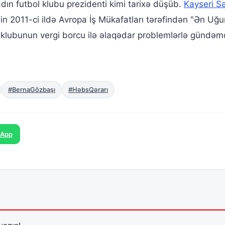
qadın futbol klubu prezidenti kimi tarixə düşüb.
Kayseri S
n 2011-ci ildə Avropa İş Mükafatları tərəfindən "Ən Uğu
klubunun vergi borcu ilə əlaqədar problemlərlə gündəm
#BernaGözbaşı
#HəbsQərarı
sApp