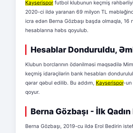
Kayserispor
futbol klubunun keçmiş rəhbərliyi,
2020-ci ildə yaranan 69 milyon TL məbləğində
icra edən Berna Gözbaşı başda olmaqla, 16 
hesablarına həbs qoyulub.
Hesablar Donduruldu, Əml
Klubun borclarının ödənilməsi məqsədilə Mimar
keçmiş idarəçilərin bank hesabları donduru
qərar qəbul edilib. Bu addım,
Kayserispor
-un
qoyur.
Berna Gözbaşı - İlk Qadın
Berna Gözbaşı, 2019-cu ildə Erol Bedirin iste