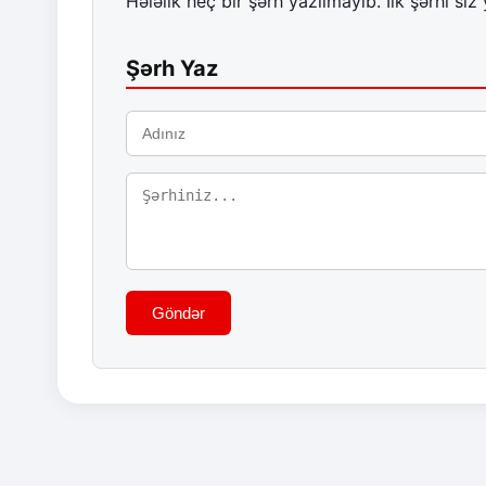
Hələlik heç bir şərh yazılmayıb. İlk şərhi siz 
Şərh Yaz
Göndər