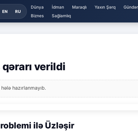
Dünya
İdman
Maraqlı
Yaxın Şərq
Gündə
EN
RU
Biznes
Sağlamlıq
ərarı verildi
 hələ hazırlanmayıb.
roblemi ilə Üzləşir