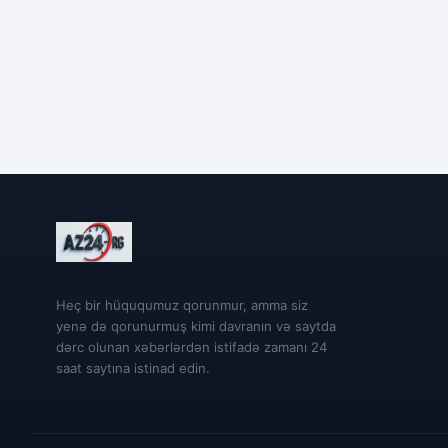
Heç bir hüququmuz qorunmur, amma siz
yenə də qorunurmuş kimi davranın və saytda
dərc olunan xəbərlərdən istifadə zamanı 24
saat saytına istinad edin.