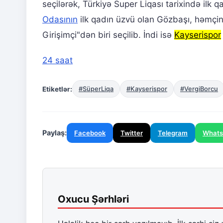
seçilərək, Türkiyə Super Liqası tarixində ilk 
Odasının
ilk qadın üzvü olan Gözbaşı, həmçini
Girişimçi"dən biri seçilib. İndi isə
Kayserispor
24 saat
Etiketlər:
#SüperLiqa
#Kayserispor
#VergiBorcu
Paylaş:
Facebook
Twitter
Telegram
What
Oxucu Şərhləri