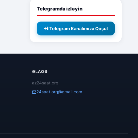
Telegramda izləyin
📲 Telegram Kanalımıza Qoşul
ƏLAQƏ
az24saat.org
24saat.org@gmail.com