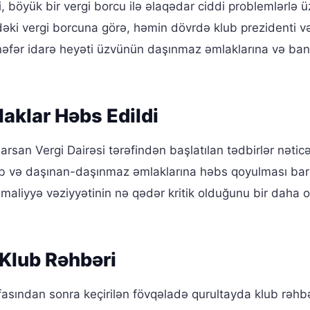
 böyük bir vergi borcu ilə əlaqədar ciddi problemlərlə üz
ki vergi borcuna görə, həmin dövrdə klub prezidenti və
nəfər idarə heyəti üzvünün daşınmaz əmlaklarına və ba
aklar Həbs Edildi
san Vergi Dairəsi tərəfindən başlatılan tədbirlər nətic
lub və daşınan-daşınmaz əmlaklarına həbs qoyulması ba
 maliyyə vəziyyətinin nə qədər kritik olduğunu bir daha 
 Klub Rəhbəri
fasından sonra keçirilən fövqəladə qurultayda klub rəhbə