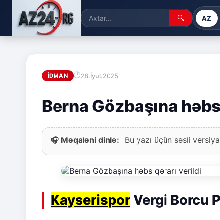
🔍
AZ
28.İyul.2025
İDMAN
Berna Gözbaşına həbs q
🎧 Məqaləni dinlə:
Bu yazı üçün səsli versiya
Kayserispor
Vergi Borcu P