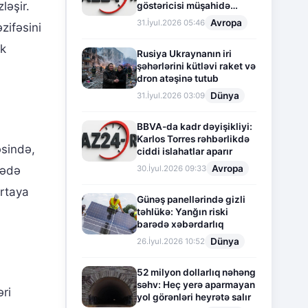
ləşir.
göstəricisi müşahidə
olunur
Avropa
31.İyul.2026 05:46
zifəsini
nk
Rusiya Ukraynanın iri
şəhərlərini kütləvi raket və
dron atəşinə tutub
Dünya
31.İyul.2026 03:09
BBVA-da kadr dəyişikliyi:
Karlos Torres rəhbərlikdə
əsində,
ciddi islahatlar aparır
Avropa
30.İyul.2026 09:33
rədə
ortaya
Günəş panellərində gizli
təhlükə: Yanğın riski
barədə xəbərdarlıq
Dünya
26.İyul.2026 10:52
52 milyon dollarlıq nəhəng
səhv: Heç yerə aparmayan
ri
yol görənləri heyrətə salır