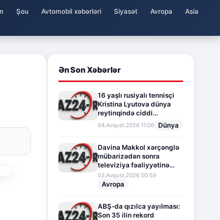
m
Şou
Avtomobil xəbərləri
Siyasət
Avropa
Asia
Ən Son Xəbərlər
16 yaşlı rusiyalı tennisçi
Kristina Lyutova dünya
reytinqində ciddi
irəliləyişə imza atdı
Dünya
04.Avqust.2026 11:06
Davina Makkol xərçənglə
mübarizədən sonra
televiziya fəaliyyətinə
fasilə verir
03.Avqust.2026 00:59
Avropa
ABŞ-da qızılca yayılması:
Son 35 ilin rekord