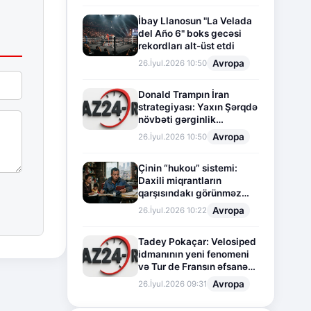
İbay Llanosun "La Velada
del Año 6" boks gecəsi
rekordları alt-üst etdi
Avropa
26.İyul.2026 10:50
Donald Trampın İran
strategiyası: Yaxın Şərqdə
növbəti gərginlik
mərhələsi
Avropa
26.İyul.2026 10:50
Çinin “hukou” sistemi:
Daxili miqrantların
qarşısındakı görünməz
sədd
Avropa
26.İyul.2026 10:22
Tadey Pokaçar: Velosiped
idmanının yeni fenomeni
və Tur de Fransın əfsanəvi
səhifəsi
Avropa
26.İyul.2026 09:31