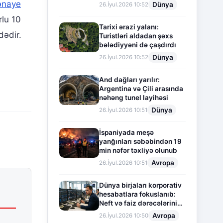
ənaye
Dünya
26.İyul.2026 10:52
rlu 10
Tarixi ərazi yalanı:
dədir.
Turistləri aldadan şəxs
bələdiyyəni də çaşdırdı
Dünya
26.İyul.2026 10:52
And dağları yarılır:
Argentina və Çili arasında
nəhəng tunel layihəsi
Dünya
26.İyul.2026 10:51
İspaniyada meşə
yanğınları səbəbindən 19
min nəfər təxliyə olunub
Avropa
26.İyul.2026 10:51
Dünya birjaları korporativ
hesabatlara fokuslanıb:
Neft və faiz dərəcələrinin
təsiri altında cari vəziyyət
Avropa
26.İyul.2026 10:50