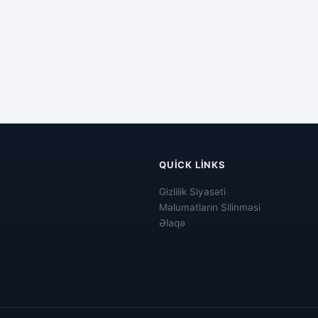
QUICK LINKS
Gizlilik Siyasəti
Məlumatların Silinməsi
Əlaqə