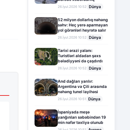
Dünya
26.İyul.2026 10:52
52 milyon dollarlıq nəhəng
səhv: Heç yerə aparmayan
yol görənləri heyrətə salır
Dünya
26.İyul.2026 10:52
Tarixi ərazi yalanı:
Turistləri aldadan şəxs
bələdiyyəni də çaşdırdı
Dünya
26.İyul.2026 10:52
And dağları yarılır:
Argentina və Çili arasında
nəhəng tunel layihəsi
Dünya
26.İyul.2026 10:51
İspaniyada meşə
yanğınları səbəbindən 19
min nəfər təxliyə olunub
Avropa
26.İyul.2026 10:51