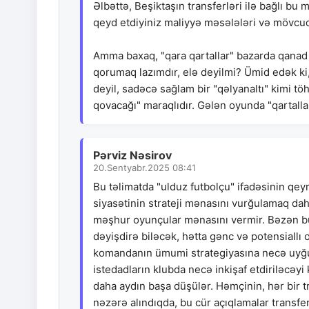
Əlbəttə, Beşiktaşın transferləri ilə bağlı 
qeyd etdiyiniz maliyyə məsələləri və mövcud
Amma baxaq, "qara qartallar" bazarda qanad 
qorumaq lazımdır, elə deyilmi? Ümid edək ki
deyil, sadəcə sağlam bir "qəlyanaltı" kimi 
qovacağı" maraqlıdır. Gələn oyunda "qartalla
Pərviz Nəsirov
20.Sentyabr.2025 08:41
Bu təlimatda "ulduz futbolçu" ifadəsinin qe
siyasətinin strateji mənasını vurğulamaq d
məşhur oyunçular mənasını vermir. Bəzən bu
dəyişdirə biləcək, hətta gənc və potensiallı 
komandanın ümumi strategiyasına necə uyğu
istedadların klubda necə inkişaf etdiriləcəyi
daha aydın başa düşülər. Həmçinin, hər bir 
nəzərə alındıqda, bu cür açıqlamalar transfer