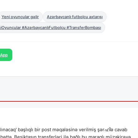
Yeni oyunçular gəlir
Azərbaycanlı futbolçu axtarışı
iOyunçular #AzərbaycanlıFutbolçu #TransferBombası
sApp
alınacaq' başlıqlı bir post məqaləsinə verilmiş şərഹിə cavab
Əlbəttə, Beşiktaşın transferləri ilə bağlı bu maraqlı müzakirəyə