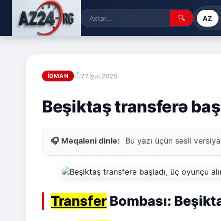
🔍
AZ
27.İyul.2025
İDMAN
Beşiktaş transferə baş
🎧 Məqaləni dinlə:
Bu yazı üçün səsli versiya
Transfer
Bombası: Beşikt