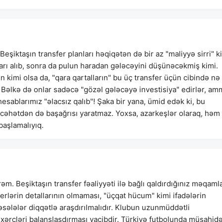
iktaşın transfer planları həqiqətən də bir az "maliyyə sirri" k
ları alıb, sonra da pulun haradan gələcəyini düşünəcəkmiş kimi.
un kimi olsa da, "qara qartalların" bu üç transfer üçün cibində nə
 Bəlkə də onlar sadəcə "gözəl gələcəyə investisiya" edirlər, am
sablarımız "əlacsız qalıb"! Şaka bir yana, ümid edək ki, bu
ə cəhətdən də başağrısı yaratmaz. Yoxsa, azarkeşlər olaraq, həm
başlamalıyıq.
m. Beşiktaşın transfer fəaliyyəti ilə bağlı qaldırdığınız məqaml
erlərin detallarının olmaması, "üçqat hücum" kimi ifadələrin
 məsələlər diqqətlə araşdırılmalıdır. Klubun uzunmüddətli
 xərcləri balanslaşdırması vacibdir. Türkiyə futbolunda müşahid