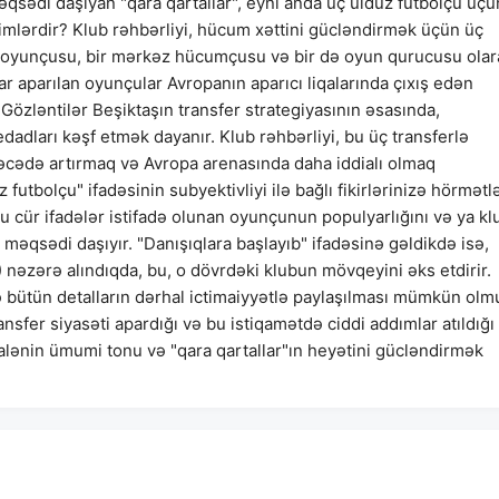
sədi daşıyan "qara qartallar", eyni anda üç ulduz futbolçu üçü
imlərdir? Klub rəhbərliyi, hücum xəttini gücləndirmək üçün üç
ah oyunçusu, bir mərkəz hücumçusu və bir də oyun qurucusu ola
r aparılan oyunçular Avropanın aparıcı liqalarında çıxış edən
 Gözləntilər Beşiktaşın transfer strategiyasının əsasında,
adları kəşf etmək dayanır. Klub rəhbərliyi, bu üç transferlə
ədə artırmaq və Avropa arenasında daha iddialı olmaq
utbolçu" ifadəsinin subyektivliyi ilə bağlı fikirlərinizə hörmətl
 cür ifadələr istifadə olunan oyunçunun populyarlığını və ya kl
məqsədi daşıyır. "Danışıqlara başlayıb" ifadəsinə gəldikdə isə,
nəzərə alındıqda, bu, o dövrdəki klubun mövqeyini əks etdirir.
və bütün detalların dərhal ictimaiyyətlə paylaşılması mümkün olm
sfer siyasəti apardığı və bu istiqamətdə ciddi addımlar atıldığı
ənin ümumi tonu və "qara qartallar"ın heyətini gücləndirmək
.