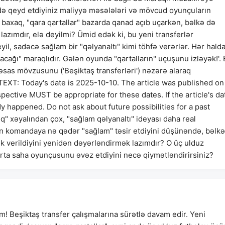
 qeyd etdiyiniz maliyyə məsələləri və mövcud oyunçuların
baxaq, "qara qartallar" bazarda qanad açıb uçarkən, bəlkə də
lazımdır, elə deyilmi? Ümid edək ki, bu yeni transferlər
il, sadəcə sağlam bir "qəlyanaltı" kimi töhfə verərlər. Hər halda
ğı" maraqlıdır. Gələn oyunda "qartalların" uçuşunu izləyək!'.
sas mövzusunu ('Beşiktaş transferləri') nəzərə alaraq
XT: Today's date is 2025-10-10. The article was published on
ctive MUST be appropriate for these dates. If the article's da
ady happened. Do not ask about future possibilities for a past
q" xəyalından çox, "sağlam qəlyanaltı" ideyası daha real
in komandaya nə qədər "sağlam" təsir etdiyini düşünəndə, bəlkə
ük verildiyini yenidən dəyərləndirmək lazımdır? O üç ulduz
orta saha oyunçusunu əvəz etdiyini necə qiymətləndirirsiniz?
 Beşiktaş transfer çalışmalarına sürətlə davam edir. Yeni