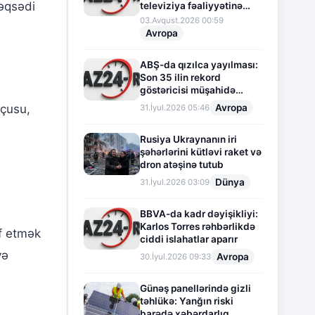
əqsədi
televiziya fəaliyyətinə
fasilə verir
03.Avqust.2026 00:59
Avropa
ABŞ-da qızılca yayılması:
Son 35 ilin rekord
göstəricisi müşahidə
olunur
Avropa
nçusu,
31.İyul.2026 05:46
Rusiya Ukraynanın iri
şəhərlərini kütləvi raket və
dron atəşinə tutub
Dünya
31.İyul.2026 03:09
BBVA-da kadr dəyişikliyi:
Karlos Torres rəhbərlikdə
f etmək
ciddi islahatlar aparır
və
Avropa
30.İyul.2026 09:33
Günəş panellərində gizli
təhlükə: Yanğın riski
barədə xəbərdarlıq