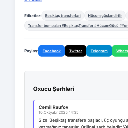
Etiketlər:
Beşiktaş transferləri
Hücum gücləndirilir
Transfer bombaları #BeşiktaşTransfer #HücumGücü #Yen
Paylaş:
Facebook
Twitter
Telegram
What
Oxucu Şərhləri
Cəmil Raufov
10.Oktyabr.2025 14:35
Sizə 'Beşiktaş transferə başladı, üç oyunçu 
yazmağınız tapşırılır. Orijinal şərh belədir: '