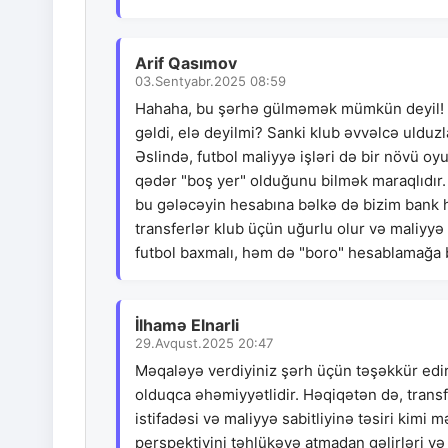
Arif Qasımov
03.Sentyabr.2025 08:59
Hahaha, bu şərhə gülməmək mümkün deyil! Beş
gəldi, elə deyilmi? Sanki klub əvvəlcə ulduz
Əslində, futbol maliyyə işləri də bir növü oy
qədər "boş yer" olduğunu bilmək maraqlıdır.
bu gələcəyin hesabına bəlkə də bizim bank he
transferlər klub üçün uğurlu olur və maliyy
futbol baxmalı, həm də "boro" hesablamağa 
İlhamə Elnarli
29.Avqust.2025 20:47
Məqaləyə verdiyiniz şərh üçün təşəkkür edirə
olduqca əhəmiyyətlidir. Həqiqətən də, transf
istifadəsi və maliyyə sabitliyinə təsiri kimi
perspektivini təhlükəyə atmadan gəlirləri və