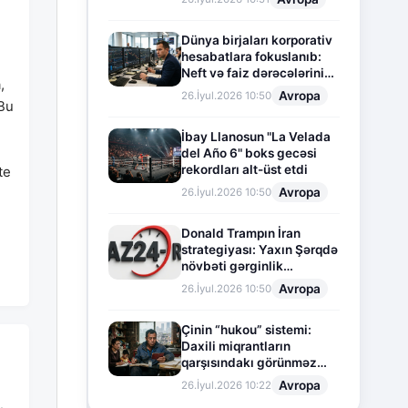
Dünya birjaları korporativ
hesabatlara fokuslanıb:
Neft və faiz dərəcələrinin
,
təsiri altında cari vəziyyət
Avropa
26.İyul.2026 10:50
 Bu
İbay Llanosun "La Velada
del Año 6" boks gecəsi
rekordları alt-üst etdi
te
Avropa
26.İyul.2026 10:50
Donald Trampın İran
strategiyası: Yaxın Şərqdə
növbəti gərginlik
mərhələsi
Avropa
26.İyul.2026 10:50
Çinin “hukou” sistemi:
Daxili miqrantların
qarşısındakı görünməz
sədd
Avropa
26.İyul.2026 10:22