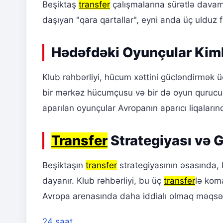
Beşiktaş
transfer
çalışmalarına sürətlə dava
daşıyan "qara qartallar", eyni anda üç ulduz 
Hədəfdəki Oyunçular Kiml
Klub rəhbərliyi, hücum xəttini gücləndirmək ü
bir mərkəz hücumçusu və bir də oyun qurucus
aparılan oyunçular Avropanın aparıcı liqaların
Transfer
Strategiyası və G
Beşiktaşın
transfer
strategiyasının əsasında,
dayanır. Klub rəhbərliyi, bu üç
transfer
lə kom
Avropa arenasında daha iddialı olmaq məqsə
24 saat