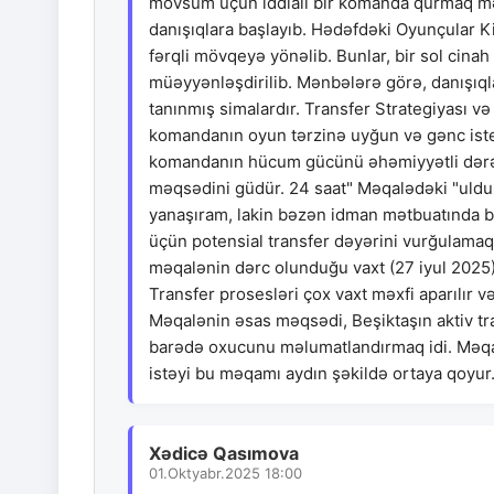
mövsüm üçün iddialı bir komanda qurmaq məq
danışıqlara başlayıb. Hədəfdəki Oyunçular K
fərqli mövqeyə yönəlib. Bunlar, bir sol cin
müəyyənləşdirilib. Mənbələrə görə, danışıqla
tanınmış simalardır. Transfer Strategiyası və
komandanın oyun tərzinə uyğun və gənc isted
komandanın hücum gücünü əhəmiyyətli dərəc
məqsədini güdür. 24 saat" Məqalədəki "ulduz f
yanaşıram, lakin bəzən idman mətbuatında bu
üçün potensial transfer dəyərini vurğulamaq 
məqalənin dərc olunduğu vaxt (27 iyul 2025) 
Transfer prosesləri çox vaxt məxfi aparılır 
Məqalənin əsas məqsədi, Beşiktaşın aktiv tran
barədə oxucunu məlumatlandırmaq idi. Məqal
istəyi bu məqamı aydın şəkildə ortaya qoyur
Xədicə Qasımova
01.Oktyabr.2025 18:00