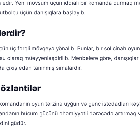
m edir. Yeni mövsüm üçün iddialı bir komanda qurmaq m
futbolçu üçün danışıqlara başlayıb.
ərdir?
çün üç fərqli mövqeyə yönəlib. Bunlar, bir sol cinah oyu
u olaraq müəyyənləşdirilib. Mənbələrə görə, danışıqlar
da çıxış edən tanınmış simalardır.
özləntilər
 komandanın oyun tərzinə uyğun və gənc istedadları kəş
andanın hücum gücünü əhəmiyyətli dərəcədə artırmaq 
dini güdür.