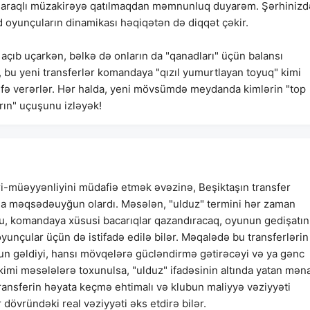
bu maraqlı müzakirəyə qatılmaqdan məmnunluq duyarəm. Şərhinizd
 oyunçuların dinamikası həqiqətən də diqqət çəkir.
açıb uçarkən, bəlkə də onların da "qanadları" üçün balansı
, bu yeni transferlər komandaya "qızıl yumurtlayan toyuq" kimi
töhfə verərlər. Hər halda, yeni mövsümdə meydanda kimlərin "top
rın" uçuşunu izləyək!
yri-müəyyənliyini müdafiə etmək əvəzinə, Beşiktaşın transfer
aha məqsədəuyğun olardı. Məsələn, "ulduz" termini hər zaman
, komandaya xüsusi bacarıqlar qazandıracaq, oyunun gedişatın
oyunçular üçün də istifadə edilə bilər. Məqalədə bu transferlərin
n gəldiyi, hansı mövqelərə gücləndirmə gətirəcəyi və ya gənc
 kimi məsələlərə toxunulsa, "ulduz" ifadəsinin altında yatan mən
transferin həyata keçmə ehtimalı və klubun maliyyə vəziyyəti
 dövründəki real vəziyyəti əks etdirə bilər.