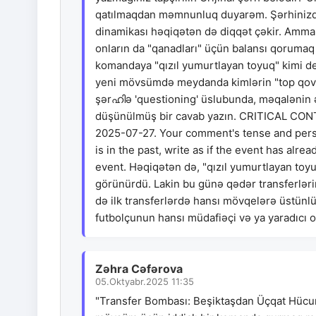
qatılmaqdan məmnunluq duyarəm. Şərhinizdə
dinamikası həqiqətən də diqqət çəkir. Amma 
onların da "qanadları" üçün balansı qorumaq 
komandaya "qızıl yumurtlayan toyuq" kimi dey
yeni mövsümdə meydanda kimlərin "top qovaca
şərഹിə 'questioning' üslubunda, məqalənin ə
düşünülmüş bir cavab yazın. CRITICAL CONTE
2025-07-27. Your comment's tense and perspe
is in the past, write as if the event has alre
event. Həqiqətən də, "qızıl yumurtlayan toyu
görünürdü. Lakin bu günə qədər transferlər
də ilk transferlərdə hansı mövqelərə üstünl
futbolçunun hansı müdafiəçi və ya yaradıcı 
Zəhra Cəfərova
05.Oktyabr.2025 11:35
"Transfer Bombası: Beşiktaşdan Üçqat Hücum!