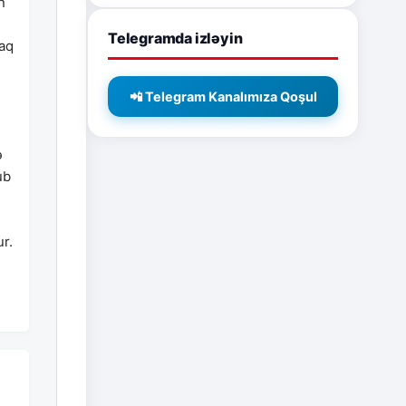
n
Telegramda izləyin
raq
📲 Telegram Kanalımıza Qoşul
ə
ub
ur.