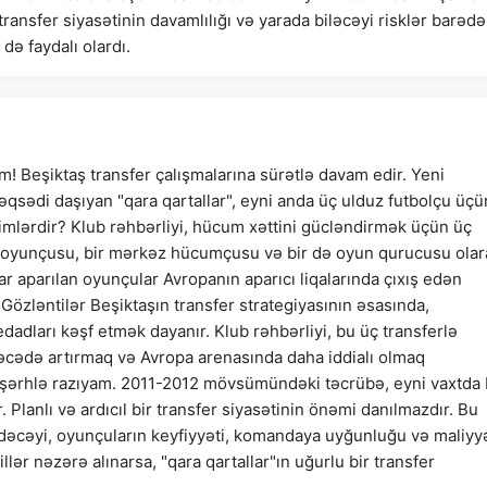
ransfer siyasətinin davamlılığı və yarada biləcəyi risklər barədə
də faydalı olardı.
 Beşiktaş transfer çalışmalarına sürətlə davam edir. Yeni
sədi daşıyan "qara qartallar", eyni anda üç ulduz futbolçu üçü
imlərdir? Klub rəhbərliyi, hücum xəttini gücləndirmək üçün üç
ah oyunçusu, bir mərkəz hücumçusu və bir də oyun qurucusu ola
r aparılan oyunçular Avropanın aparıcı liqalarında çıxış edən
 Gözləntilər Beşiktaşın transfer strategiyasının əsasında,
adları kəşf etmək dayanır. Klub rəhbərliyi, bu üç transferlə
ədə artırmaq və Avropa arenasında daha iddialı olmaq
 şərhlə razıyam. 2011-2012 mövsümündəki təcrübə, eyni vaxtda 
 Planlı və ardıcıl bir transfer siyasətinin önəmi danılmazdır. Bu
edəcəyi, oyunçuların keyfiyyəti, komandaya uyğunluğu və maliyy
lər nəzərə alınarsa, "qara qartallar"ın uğurlu bir transfer