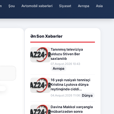
m
Şou
Avtomobil xəbərləri
Siyasət
Avropa
Asia
Ən Son Xəbərlər
Tanınmış televiziya
ulduzu Stiven Ber
saxlanılıb
07.Avqust.2026 10:43
Avropa
16 yaşlı rusiyalı tennisçi
Kristina Lyutova dünya
reytinqində ciddi
irəliləyişə imza atdı
Dünya
04.Avqust.2026 11:06
Davina Makkol xərçənglə
mübarizədən sonra