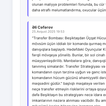
olunan maliyyə problemləri fonunda, bu cür t
daha ətraflı məlumatlandırma, oxucular üçün 
Əli Cəfərov
25.Avqust.2025 19:53
"Transfer Bombası: Beşiktaşdan Üçqat Hücum!
mövsüm üçün iddialı bir komanda qurmaq məq
danışıqlara başlayıb. Hədəfdəki Oyunçular K
fərqli mövqeyə yönəlib. Bunlar, bir sol cin
müəyyənləşdirilib. Mənbələrə görə, danışıqla
tanınmış simalardır. Transfer Strategiyası və
komandanın oyun tərzinə uyğun və gənc isted
komandanın hücum gücünü əhəmiyyətli dərəc
məqsədini güdür." başlıqlı məqaləyə verilən
neçə transfer etməyin risklərini ortaya qoyur.
dəfə Beşiktaşın bu strategiyanı necə idarə 
imkanlarının nəzərə alınması vacibdir. Bu amil