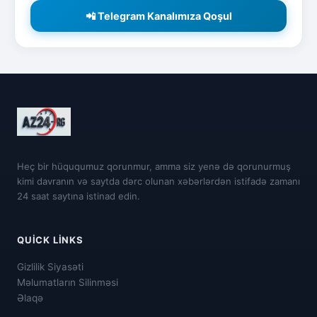
📲 Telegram Kanalımıza Qoşul
Heç bir hüququmuz qorunmur, amma siz yenə də qorunurmuş
kimi davranın və saytda dərc olunan xəbərlərdən istifadə zamanı
24 saat saytına istinad edin.
QUICK LINKS
Gizlilik Siyasəti
Məlumatların Silinməsi
Əlaqə