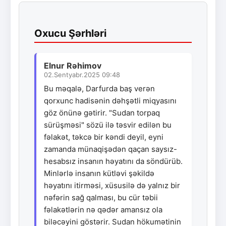
Oxucu Şərhləri
Elnur Rəhimov
02.Sentyabr.2025 09:48
Bu məqalə, Darfurda baş verən
qorxunc hadisənin dəhşətli miqyasını
göz önünə gətirir. "Sudan torpaq
sürüşməsi" sözü ilə təsvir edilən bu
fəlakət, təkcə bir kəndi deyil, eyni
zamanda münaqişədən qaçan saysız-
hesabsız insanın həyatını da söndürüb.
Minlərlə insanın kütləvi şəkildə
həyatını itirməsi, xüsusilə də yalnız bir
nəfərin sağ qalması, bu cür təbii
fəlakətlərin nə qədər amansız ola
biləcəyini göstərir. Sudan hökumətinin