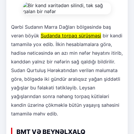
Qərbi Sudanın Marra Dağları bölgəsində baş
verən böyük
Sudanda torpaq sürüşməsi
bir kəndi
tamamilə yox edib. İlkin hesablamalara görə,
hadisə nəticəsində ən azı min nəfər həyatını itirib,
kənddən yalnız bir nəfərin sağ qaldığı bildirilir.
Sudan Qurtuluş Hərəkatından verilən məlumata
görə, bölgədə iki gündür aralıqsız yağan şiddətli
yağışlar bu fəlakəti tətikləyib. Leysan
yağışlarından sonra nəhəng torpaq kütlələri
kəndin üzərinə çökməklə bütün yaşayış sahəsini
tamamilə məhv edib.
BMT VƏ BEYNƏLXALQ