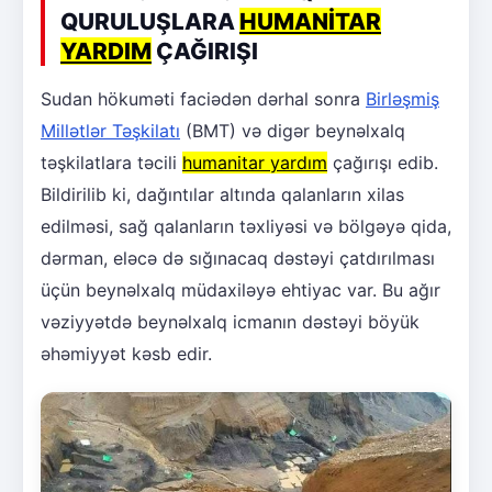
QURULUŞLARA
HUMANİTAR
YARDIM
ÇAĞIRIŞI
Sudan hökuməti faciədən dərhal sonra
Birləşmiş
Millətlər Təşkilatı
(BMT) və digər beynəlxalq
təşkilatlara təcili
humanitar yardım
çağırışı edib.
Bildirilib ki, dağıntılar altında qalanların xilas
edilməsi, sağ qalanların təxliyəsi və bölgəyə qida,
dərman, eləcə də sığınacaq dəstəyi çatdırılması
üçün beynəlxalq müdaxiləyə ehtiyac var. Bu ağır
vəziyyətdə beynəlxalq icmanın dəstəyi böyük
əhəmiyyət kəsb edir.