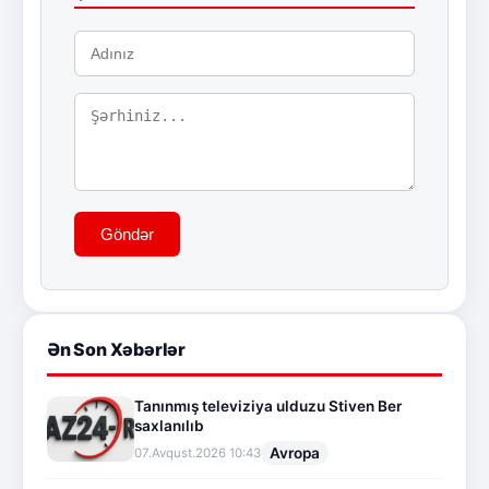
Göndər
Ən Son Xəbərlər
Tanınmış televiziya ulduzu Stiven Ber
saxlanılıb
Avropa
07.Avqust.2026 10:43