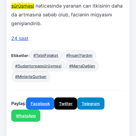
sürüşməsi
nəticəsində yaranan can itkisinin daha
da artmasına səbəb olub, faciənin miqyasını
genişləndirib.
24 saat
Etiketlər:
#TəbiiFəlakət
#İnsaniYardım
#Sudantorpaqsürüşməsi
#MarraDağları
#MinlərləQurban
Paylaş:
Facebook
Twitter
Telegram
WhatsApp