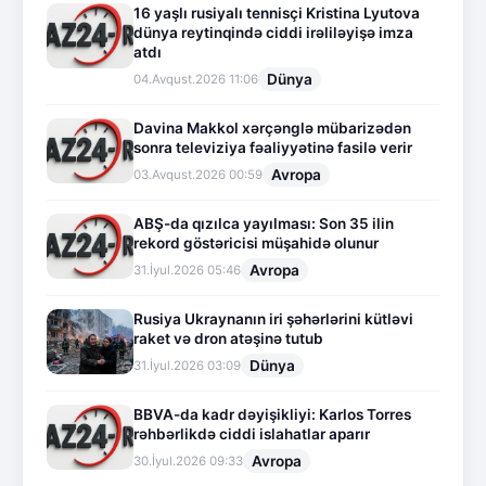
16 yaşlı rusiyalı tennisçi Kristina Lyutova
dünya reytinqində ciddi irəliləyişə imza
atdı
Dünya
04.Avqust.2026 11:06
Davina Makkol xərçənglə mübarizədən
sonra televiziya fəaliyyətinə fasilə verir
Avropa
03.Avqust.2026 00:59
ABŞ-da qızılca yayılması: Son 35 ilin
rekord göstəricisi müşahidə olunur
Avropa
31.İyul.2026 05:46
Rusiya Ukraynanın iri şəhərlərini kütləvi
raket və dron atəşinə tutub
Dünya
31.İyul.2026 03:09
BBVA-da kadr dəyişikliyi: Karlos Torres
rəhbərlikdə ciddi islahatlar aparır
Avropa
30.İyul.2026 09:33