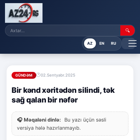
🔍
AZ
EN
RU
02.Sentyabr.2025
GÜNDƏM
Bir kənd xəritədən silindi, tək
sağ qalan bir nəfər
🎧 Məqaləni dinlə:
Bu yazı üçün səsli
versiya hələ hazırlanmayıb.