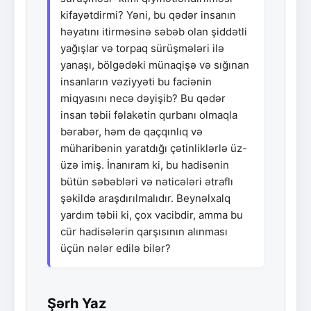
kifayətdirmi? Yəni, bu qədər insanın
həyatını itirməsinə səbəb olan şiddətli
yağışlar və torpaq sürüşmələri ilə
yanaşı, bölgədəki münaqişə və sığınan
insanların vəziyyəti bu faciənin
miqyasını necə dəyişib? Bu qədər
insan təbii fəlakətin qurbanı olmaqla
bərabər, həm də qaçqınlıq və
müharibənin yaratdığı çətinliklərlə üz-
üzə imiş. İnanıram ki, bu hadisənin
bütün səbəbləri və nəticələri ətraflı
şəkildə araşdırılmalıdır. Beynəlxalq
yardım təbii ki, çox vacibdir, amma bu
cür hadisələrin qarşısının alınması
üçün nələr edilə bilər?
Şərh Yaz