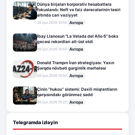
Dünya birjaları korporativ hesabatlara
fokuslanıb: Neft və faiz dərəcələrinin təsiri
altında cari vəziyyət
Avropa
26.İyul.2026 10:50
İbay Llanosun "La Velada del Año 6" boks
gecəsi rekordları alt-üst etdi
Avropa
26.İyul.2026 10:50
Donald Trampın İran strategiyası: Yaxın
Şərqdə növbəti gərginlik mərhələsi
Avropa
26.İyul.2026 10:50
Çinin “hukou” sistemi: Daxili miqrantların
qarşısındakı görünməz sədd
Avropa
26.İyul.2026 10:22
Telegramda izləyin