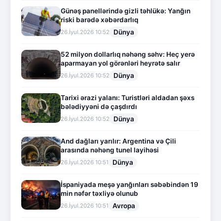
Günəş panellərində gizli təhlükə: Yanğın
riski barədə xəbərdarlıq
Dünya
26.İyul.2026 10:52
52 milyon dollarlıq nəhəng səhv: Heç yerə
aparmayan yol görənləri heyrətə salır
Dünya
26.İyul.2026 10:52
Tarixi ərazi yalanı: Turistləri aldadan şəxs
bələdiyyəni də çaşdırdı
Dünya
26.İyul.2026 10:52
And dağları yarılır: Argentina və Çili
arasında nəhəng tunel layihəsi
Dünya
26.İyul.2026 10:51
İspaniyada meşə yanğınları səbəbindən 19
min nəfər təxliyə olunub
Avropa
26.İyul.2026 10:51