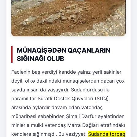
MÜNAQİŞƏDƏN QAÇANLARIN
SIĞINAĞI OLUB
Faciənin baş verdiyi kənddə yalnız yerli sakinlər
deyil, ölkə daxilindəki münaqişələrdən qaçan çox
sayda insan da yaşayırdı. Sudan ordusu ilə
paramilitar Sürətli Dəstək Qüvvələri (SDQ)
arasında aylardır davam edən vətəndaş
müharibəsi səbəbindən Şimali Darfur əyalətindən
minlərlə mülki vətəndaş Marra Dağları ətrafındakı
kəndlərə sığınmışdı. Bu vəziyyət,
Sudanda torpaq