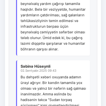
beynəlxalq yardım çağırışı tamamilə
haqlıdır. Belə bir vəziyyətdə, humanitar
yardımların çatdırılması, sağ qalanların
təhlükəsizliyinin təmin edilməsi və
infrastrukturun bərpası üçün
beynəlxalq cəmiyyətin səfərbər olması
tələb olunur. Ümid edək ki, bu çağırış
lazımi diqqətlə qarşılanar və humanitar
böhranın qarşısı alınar.
Səbinə Hüseynli
02.Sentyabr.2025 09:43
Bu dəhşətli xəbəri oxuyanda adamın
ürəyi ağrıyır. Bir kəndin tamamilə yox
olması və yalnız bir nəfərin sağ qalması
inanılmazdır. Amma əslində bu
hadisənin təkcə "Sudan torpaq
sürüşməsi" kimi qiymətləndirilməsi