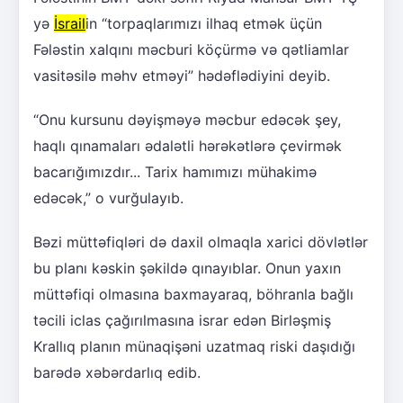
yə
İsrail
in “torpaqlarımızı ilhaq etmək üçün
Fələstin xalqını məcburi köçürmə və qətliamlar
vasitəsilə məhv etməyi” hədəflədiyini deyib.
“Onu kursunu dəyişməyə məcbur edəcək şey,
haqlı qınamaları ədalətli hərəkətlərə çevirmək
bacarığımızdır... Tarix hamımızı mühakimə
edəcək,” o vurğulayıb.
Bəzi müttəfiqləri də daxil olmaqla xarici dövlətlər
bu planı kəskin şəkildə qınayıblar. Onun yaxın
müttəfiqi olmasına baxmayaraq, böhranla bağlı
təcili iclas çağırılmasına israr edən Birləşmiş
Krallıq planın münaqişəni uzatmaq riski daşıdığı
barədə xəbərdarlıq edib.