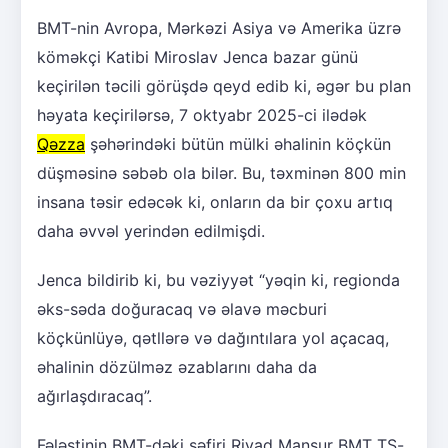
BMT-nin Avropa, Mərkəzi Asiya və Amerika üzrə
köməkçi Katibi Miroslav Jenca bazar günü
keçirilən təcili görüşdə qeyd edib ki, əgər bu plan
həyata keçirilərsə, 7 oktyabr 2025-ci ilədək
Qəzza
şəhərindəki bütün mülki əhalinin köçkün
düşməsinə səbəb ola bilər. Bu, təxminən 800 min
insana təsir edəcək ki, onların da bir çoxu artıq
daha əvvəl yerindən edilmişdi.
Jenca bildirib ki, bu vəziyyət “yəqin ki, regionda
əks-səda doğuracaq və əlavə məcburi
köçkünlüyə, qətllərə və dağıntılara yol açacaq,
əhalinin dözülməz əzablarını daha da
ağırlaşdıracaq”.
Fələstinin BMT-dəki səfiri Riyad Mansur BMT TŞ-