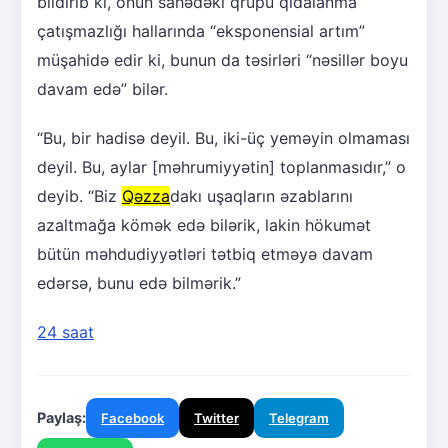
bildirib ki, onun sahədəki qrupu qidalanma
çatışmazlığı hallarında “eksponensial artım”
müşahidə edir ki, bunun da təsirləri “nəsillər boyu
davam edə” bilər.
“Bu, bir hadisə deyil. Bu, iki-üç yeməyin olmaması
deyil. Bu, aylar [məhrumiyyətin] toplanmasıdır,” o
deyib. “Biz
Qəzza
dakı uşaqların əzablarını
azaltmağa kömək edə bilərik, lakin hökumət
bütün məhdudiyyətləri tətbiq etməyə davam
edərsə, bunu edə bilmərik.”
24 saat
Paylaş:
Facebook
Twitter
Telegram