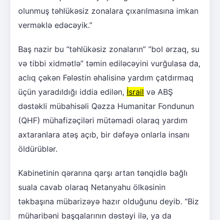
olunmuş təhlükəsiz zonalara çıxarılmasına imkan
verməklə edəcəyik.”
Baş nazir bu “təhlükəsiz zonaların” “bol ərzaq, su
və tibbi xidmətlə” təmin ediləcəyini vurğulasa da,
aclıq çəkən Fələstin əhalisinə yardım çatdırmaq
üçün yaradıldığı iddia edilən,
İsrail
və ABŞ
dəstəkli mübahisəli Qəzza Humanitar Fondunun
(QHF) mühafizəçiləri mütəmadi olaraq yardım
axtaranlara atəş açıb, bir dəfəyə onlarla insanı
öldürüblər.
Kabinetinin qərarına qarşı artan tənqidlə bağlı
suala cavab olaraq Netanyahu ölkəsinin
təkbaşına mübarizəyə hazır olduğunu deyib. “Biz
müharibəni başqalarının dəstəyi ilə, ya da