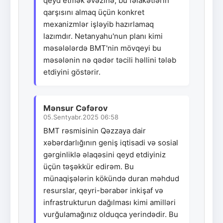
qeyd etmək əvəzinə, bu fəlakətlərin
qarşısını almaq üçün konkret
mexanizmlər işləyib hazırlamaq
lazımdır. Netanyahu'nun planı kimi
məsələlərdə BMT'nin mövqeyi bu
məsələnin nə qədər təcili həllini tələb
etdiyini göstərir.
Mənsur Cəfərov
05.Sentyabr.2025 06:58
BMT rəsmisinin Qəzzaya dair
xəbərdarlığının geniş iqtisadi və sosial
gərginliklə əlaqəsini qeyd etdiyiniz
üçün təşəkkür edirəm. Bu
münaqişələrin kökündə duran məhdud
resurslar, qeyri-bərabər inkişaf və
infrastrukturun dağılması kimi amilləri
vurğulamağınız olduqca yerindədir. Bu