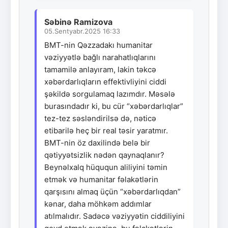
Səbinə Ramizova
05.Sentyabr.2025 16:33
BMT-nin Qəzzadakı humanitar
vəziyyətlə bağlı narahatlıqlarını
tamamilə anlayıram, lakin təkcə
xəbərdarlıqların effektivliyini ciddi
şəkildə sorgulamaq lazımdır. Məsələ
burasındadır ki, bu cür “xəbərdarlıqlar”
tez-tez səsləndirilsə də, nəticə
etibarilə heç bir real təsir yaratmır.
BMT-nin öz daxilində belə bir
qətiyyətsizlik nədən qaynaqlanır?
Beynəlxalq hüququn aliliyini təmin
etmək və humanitar fəlakətlərin
qarşısını almaq üçün “xəbərdarlıqdan”
kənar, daha möhkəm addımlar
atılmalıdır. Sadəcə vəziyyətin ciddiliyini