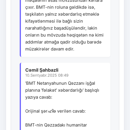
məqalənin əsas mövzusundan kənara
çıxır. BMT-nin roluna gəldikdə isə,
təşkilatın yalnız xəbərdarlıq etməklə
kifayətlənməsi ilə bağlı sizin
narahatlığınız başadüşüləndir, lakin
onların bu mövzuda həqiqətən nə kimi
addımlar atmağa qadir olduğu barədə
müzakirələr davam edir.
Cəmil Şahbazli
10.Sentyabr.2025 08:49
'BMT Netanyahunun Qəzzanı işğal
planına 'fəlakət' xəbərdarlığı' başlıqlı
yazıya cavab:
Orijinal şərഹിə verilən cavab:
BMT-nin Qəzzadakı humanitar