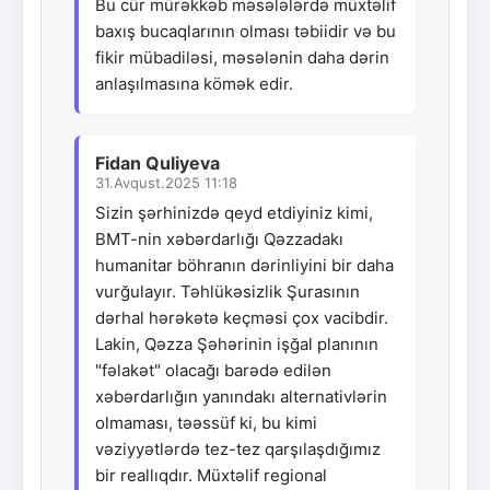
Bu cür mürəkkəb məsələlərdə müxtəlif
baxış bucaqlarının olması təbiidir və bu
fikir mübadiləsi, məsələnin daha dərin
anlaşılmasına kömək edir.
Fidan Quliyeva
31.Avqust.2025 11:18
Sizin şərhinizdə qeyd etdiyiniz kimi,
BMT-nin xəbərdarlığı Qəzzadakı
humanitar böhranın dərinliyini bir daha
vurğulayır. Təhlükəsizlik Şurasının
dərhal hərəkətə keçməsi çox vacibdir.
Lakin, Qəzza Şəhərinin işğal planının
"fəlakət" olacağı barədə edilən
xəbərdarlığın yanındakı alternativlərin
olmaması, təəssüf ki, bu kimi
vəziyyətlərdə tez-tez qarşılaşdığımız
bir reallıqdır. Müxtəlif regional