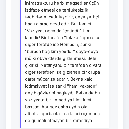
infrastrukturu hərbi məqsədlər üçün
istifadə etməsi də təhlükəsizlik
tədbirlərini çətinləşdirir, deyə şərhçi
haqlı olaraq qeyd edir. Bu, tam bir
"Vəziyyət necə də "çətindir" filmi
kimidir! Bir tərəfdə "fəlakət" qorxusu,
digər tərəfdə isə Həmasın, sanki
"burada heç kim yoxdur" deyə-deyə
mülki obyektlərdə gizlənməsi. Belə
çıxır ki, Netanyahu bir tərəfdən divara,
digər tərəfdən isə gizlənən bir qrupa
qarşı mübarizə aparır. Beynəlxalq
ictimaiyyət isə sanki "hamı yaxşıdır"
deyib gözlərini bağlayıb. Bəlkə də bu
vəziyyətə bir komediya filmi kimi
baxsaq, hər şey daha aydın olar -
əlbəttə, qurbanların ailələri üçün heç
də gülməli olmayan bir komediya.