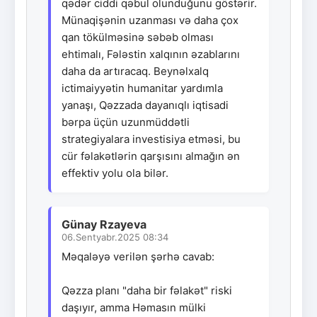
qədər ciddi qəbul olunduğunu göstərir.
Münaqişənin uzanması və daha çox
qan tökülməsinə səbəb olması
ehtimalı, Fələstin xalqının əzablarını
daha da artıracaq. Beynəlxalq
ictimaiyyətin humanitar yardımla
yanaşı, Qəzzada dayanıqlı iqtisadi
bərpa üçün uzunmüddətli
strategiyalara investisiya etməsi, bu
cür fəlakətlərin qarşısını almağın ən
effektiv yolu ola bilər.
Günay Rzayeva
06.Sentyabr.2025 08:34
Məqaləyə verilən şərhə cavab:
Qəzza planı "daha bir fəlakət" riski
daşıyır, amma Həmasın mülki