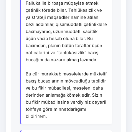
Falluka ilə birbaşa müqayisə etmək
çətinlik törədə bilər. Təhlükəsizlik və
ya strateji məqsədlər naminə atılan
bəzi addımlar, qısamüddətli çətinliklərə
baxmayaraq, uzunmüddətli sabitlik
üçün vacib hesab oluna bilər. Bu
baxımdan, planın bütün tərəflər üçün
nəticələrini və "təhlükəsizlik" baxış
bucağını da nəzərə almaq lazımdır.
Bu cür mürəkkəb məsələlərdə müxtəlif
baxış bucaqlarının mövcudluğu təbiidir
və bu fikir mübadiləsi, məsələni daha
dərindən anlamağa kömək edir. Sizin
bu fikir mübadiləsinə verdiyiniz dəyərli
töhfəyə görə minnətdarlığımı
bildirirəm.