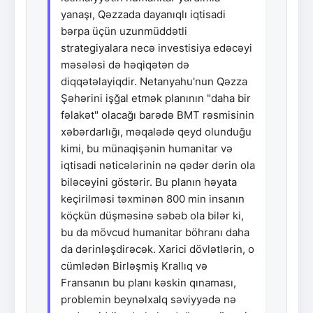
yanaşı, Qəzzada dayanıqlı iqtisadi
bərpa üçün uzunmüddətli
strategiyalara necə investisiya edəcəyi
məsələsi də həqiqətən də
diqqətəlayiqdir. Netanyahu'nun Qəzza
Şəhərini işğal etmək planının "daha bir
fəlakət" olacağı barədə BMT rəsmisinin
xəbərdarlığı, məqalədə qeyd olunduğu
kimi, bu münaqişənin humanitar və
iqtisadi nəticələrinin nə qədər dərin ola
biləcəyini göstərir. Bu planın həyata
keçirilməsi təxminən 800 min insanın
köçkün düşməsinə səbəb ola bilər ki,
bu da mövcud humanitar böhranı daha
da dərinləşdirəcək. Xarici dövlətlərin, o
cümlədən Birləşmiş Krallıq və
Fransanın bu planı kəskin qınaması,
problemin beynəlxalq səviyyədə nə