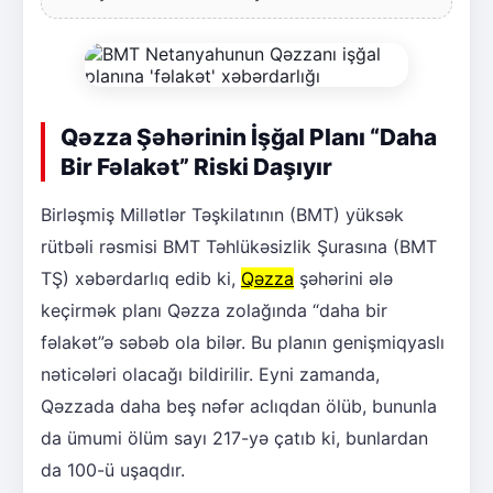
Qəzza Şəhərinin İşğal Planı “Daha
Bir Fəlakət” Riski Daşıyır
Birləşmiş Millətlər Təşkilatının (BMT) yüksək
rütbəli rəsmisi BMT Təhlükəsizlik Şurasına (BMT
TŞ) xəbərdarlıq edib ki,
Qəzza
şəhərini ələ
keçirmək planı Qəzza zolağında “daha bir
fəlakət”ə səbəb ola bilər. Bu planın genişmiqyaslı
nəticələri olacağı bildirilir. Eyni zamanda,
Qəzzada daha beş nəfər aclıqdan ölüb, bununla
da ümumi ölüm sayı 217-yə çatıb ki, bunlardan
da 100-ü uşaqdır.