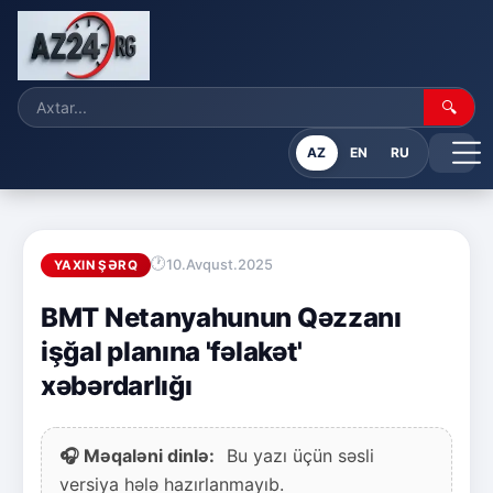
🔍
AZ
EN
RU
10.Avqust.2025
YAXIN ŞƏRQ
BMT Netanyahunun Qəzzanı
işğal planına 'fəlakət'
xəbərdarlığı
🎧 Məqaləni dinlə:
Bu yazı üçün səsli
versiya hələ hazırlanmayıb.