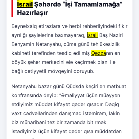
İsrail
Şəhərdə “İşi Tamamlamağa”
Hazırlaşır
Beynəlxalq etirazlara və hərbi rəhbərliyindəki fikir
ayrılığı şayiələrinə baxmayaraq,
İsrail
Baş Naziri
Benyamin Netanyahu, cümə günü təhlükəsizlik
kabineti tərəfindən təsdiq edilmiş
Qəzza
nın ən
böyük şəhər mərkəzini ələ keçirmək planı ilə
bağlı qətiyyətli mövqeyini qoruyub.
Netanyahu bazar günü Qüdsdə keçirilən mətbuat
konfransında deyib: “Əməliyyat üçün müəyyən
etdiyimiz müddət kifayət qədər qısadır. Dəqiq
vaxt cədvəllərindən danışmaq istəmirəm, lakin
biz müharibəni tez bir zamanda bitirmək
istədiyimiz üçün kifayət qədər qısa müddətdən