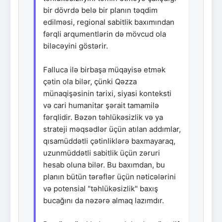
bir dövrdə belə bir planın təqdim
edilməsi, regional sabitlik baxımından
fərqli arqumentlərin də mövcud ola
biləcəyini göstərir.
Falluca ilə birbaşa müqayisə etmək
çətin ola bilər, çünki Qəzza
münaqişəsinin tarixi, siyasi konteksti
və cari humanitar şərait tamamilə
fərqlidir. Bəzən təhlükəsizlik və ya
strateji məqsədlər üçün atılan addımlar,
qısamüddətli çətinliklərə baxmayaraq,
uzunmüddətli sabitlik üçün zəruri
hesab oluna bilər. Bu baxımdan, bu
planın bütün tərəflər üçün nəticələrini
və potensial "təhlükəsizlik" baxış
bucağını da nəzərə almaq lazımdır.