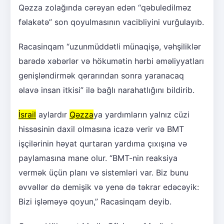
Qəzza zolağında cərəyan edən “qəbuledilməz
fəlakətə” son qoyulmasının vacibliyini vurğulayıb.
Racasinqam “uzunmüddətli münaqişə, vəhşiliklər
barədə xəbərlər və hökumətin hərbi əməliyyatları
genişləndirmək qərarından sonra yaranacaq
əlavə insan itkisi” ilə bağlı narahatlığını bildirib.
İsrail
aylardır
Qəzza
ya yardımların yalnız cüzi
hissəsinin daxil olmasına icazə verir və BMT
işçilərinin həyat qurtaran yardıma çıxışına və
paylamasına mane olur. “BMT-nin reaksiya
vermək üçün planı və sistemləri var. Biz bunu
əvvəllər də demişik və yenə də təkrar edəcəyik:
Bizi işləməyə qoyun,” Racasinqam deyib.