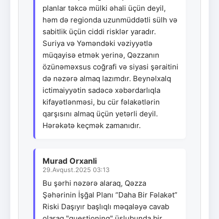
planlar təkcə mülki əhali üçün deyil,
həm də regionda uzunmüddətli sülh və
sabitlik üçün ciddi risklər yaradır.
Suriya və Yəməndəki vəziyyətlə
müqayisə etmək yerinə, Qəzzanın
özünəməxsus coğrafi və siyasi şəraitini
də nəzərə almaq lazımdır. Beynəlxalq
ictimaiyyətin sadəcə xəbərdarlıqla
kifayətlənməsi, bu cür fəlakətlərin
qarşısını almaq üçün yetərli deyil.
Hərəkətə keçmək zamanıdır.
Murad Orxanli
29.Avqust.2025 03:13
Bu şərhi nəzərə alaraq, Qəzza
Şəhərinin İşğal Planı “Daha Bir Fəlakət”
Riski Daşıyır başlıqlı məqaləyə cavab
olaraq "questioning" üslubunda bir