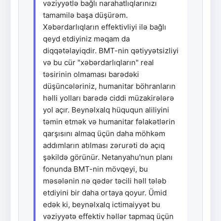
vəziyyətlə bağlı narahatlıqlarınızı
tamamilə başa düşürəm.
Xəbərdarlıqların effektivliyi ilə bağlı
qeyd etdiyiniz məqam da
diqqətəlayiqdir. BMT-nin qətiyyətsizliyi
və bu cür "xəbərdarlıqların" real
təsirinin olmaması barədəki
düşüncələriniz, humanitar böhranların
həlli yolları barədə ciddi müzakirələrə
yol açır. Beynəlxalq hüququn aliliyini
təmin etmək və humanitar fəlakətlərin
qarşısını almaq üçün daha möhkəm
addımların atılması zərurəti də açıq
şəkildə görünür. Netanyahu'nun planı
fonunda BMT-nin mövqeyi, bu
məsələnin nə qədər təcili həll tələb
etdiyini bir daha ortaya qoyur. Ümid
edək ki, beynəlxalq ictimaiyyət bu
vəziyyətə effektiv həllər tapmaq üçün