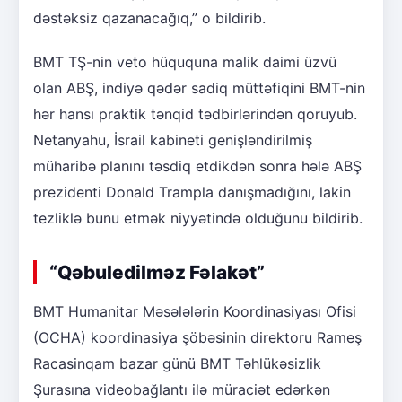
dəstəksiz qazanacağıq,” o bildirib.
BMT TŞ-nin veto hüququna malik daimi üzvü
olan ABŞ, indiyə qədər sadiq müttəfiqini BMT-nin
hər hansı praktik tənqid tədbirlərindən qoruyub.
Netanyahu, İsrail kabineti genişləndirilmiş
müharibə planını təsdiq etdikdən sonra hələ ABŞ
prezidenti Donald Trampla danışmadığını, lakin
tezliklə bunu etmək niyyətində olduğunu bildirib.
“Qəbuledilməz Fəlakət”
BMT Humanitar Məsələlərin Koordinasiyası Ofisi
(OCHA) koordinasiya şöbəsinin direktoru Rameş
Racasinqam bazar günü BMT Təhlükəsizlik
Şurasına videobağlantı ilə müraciət edərkən