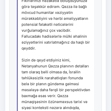
Fikirlərinizi nəzakətlə bölüşdüyünüzə
görə təşəkkür edirəm. Qəzza ilə bağlı
mövcud humanitar vəziyyətin
mürəkkəbliyini və hərbi əməliyyatların
potensial fəlakətli nəticələrini
vurğulamağınız çox vacibdir.
Fallucadakı hadisələrlə mülki əhalinin
əziyyətlərini xatırlatmağınız da haqlı bir
qeyddir.
Sizin də qeyd etdiyiniz kimi,
Netanyahunun Qəzza planının detalları
tam olaraq bəlli olmasa da, İsrailin
təhlükəsizlik narahatlıqları fonunda
belə bir planın gündəmə gəlməsi
məsələyə daha fərqli bir perspektivdən
baxmağa əsas verir. Qəzza
münaqişəsinin özünəməxsus tarixi və
siyasi konteksti nəzərə alındıqda,