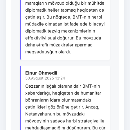
maraqların mövcud olduğu bir mühitdə,
diplomatik həllər tapmaq həqiqətən də
çətinləşir. Bu nöqtədə, BMT-nin hərbi
müdaxilə olmadan istifadə edə biləcəyi
diplomatik təzyiq mexanizmlərinin
effektivliyi sual doğurur. Bu mövzuda
daha ətraflı müzakirələr aparmaq
məqsədəuyğun olardı.
Elnur Əhmədli
30.Avqust.2025 13:24
Qəzzanın işğalı planına dair BMT-nin
xəbərdarlığı, həqiqətən də humanitar
böhranların idarə olunmasındakı
çətinlikləri göz önünə gətirir. Ancaq,
Netanyahunun bu mövzudakı
mövqeyinin sadəcə hərbi strategiya ilə
məhdudlaşmadığını düşünürəm. Bu cür