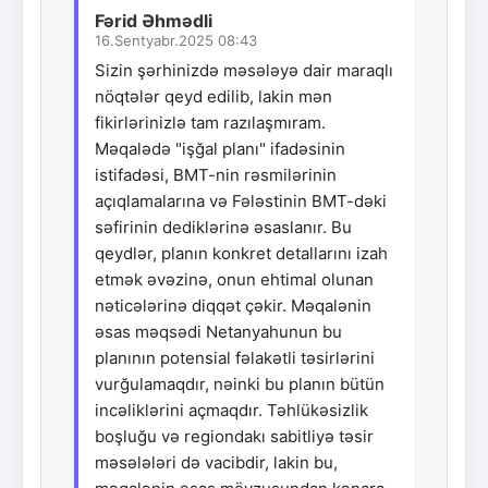
Fərid Əhmədli
16.Sentyabr.2025 08:43
Sizin şərhinizdə məsələyə dair maraqlı
nöqtələr qeyd edilib, lakin mən
fikirlərinizlə tam razılaşmıram.
Məqalədə "işğal planı" ifadəsinin
istifadəsi, BMT-nin rəsmilərinin
açıqlamalarına və Fələstinin BMT-dəki
səfirinin dediklərinə əsaslanır. Bu
qeydlər, planın konkret detallarını izah
etmək əvəzinə, onun ehtimal olunan
nəticələrinə diqqət çəkir. Məqalənin
əsas məqsədi Netanyahunun bu
planının potensial fəlakətli təsirlərini
vurğulamaqdır, nəinki bu planın bütün
incəliklərini açmaqdır. Təhlükəsizlik
boşluğu və regiondakı sabitliyə təsir
məsələləri də vacibdir, lakin bu,