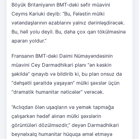
Böyük Britaniyanın BMT-dəki səfir müavini
Ceyms Kariuki deyib: “Bu, Fələstin mülki
vətəndaşlarının əzablarını yalnız dərinləşdirəcək.
Bu, həll yolu deyil. Bu, daha çox qan tökülməsinə
aparan yoldur.”
Fransanın BMT-dəki Daimi Nümayəndəsinin
müavini Cey Darmadhikari planı “ən kəskin
şəkildə” qınayıb və bildirib ki, bu plan onsuz da
“dəhşətli şəraitdə yaşayan” mülki şəxslər üçün
“dramatik humanitar nəticələr” verəcək.
“Aclıqdan ölən uşaqların və yemək tapmağa
çalışarkən hədəf alınan mülki şəxslərin
görüntüləri dözülməzdir,” deyən Darmadhikari
beynəlxalq humanitar hüquqa əməl etməyə