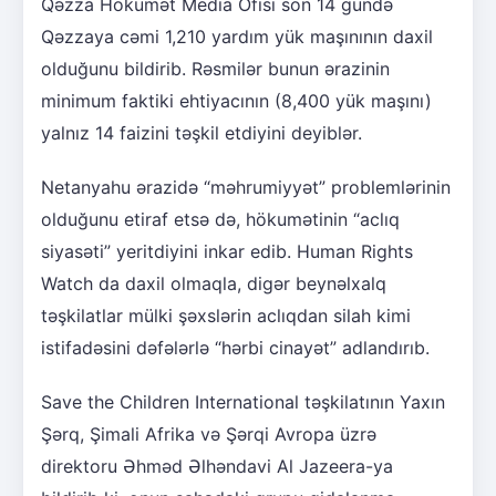
Qəzza Hökumət Media Ofisi son 14 gündə
Qəzzaya cəmi 1,210 yardım yük maşınının daxil
olduğunu bildirib. Rəsmilər bunun ərazinin
minimum faktiki ehtiyacının (8,400 yük maşını)
yalnız 14 faizini təşkil etdiyini deyiblər.
Netanyahu ərazidə “məhrumiyyət” problemlərinin
olduğunu etiraf etsə də, hökumətinin “aclıq
siyasəti” yeritdiyini inkar edib. Human Rights
Watch da daxil olmaqla, digər beynəlxalq
təşkilatlar mülki şəxslərin aclıqdan silah kimi
istifadəsini dəfələrlə “hərbi cinayət” adlandırıb.
Save the Children International təşkilatının Yaxın
Şərq, Şimali Afrika və Şərqi Avropa üzrə
direktoru Əhməd Əlhəndavi Al Jazeera-ya