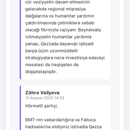
cür vəziyyətin davam etməsinin
gələcəkdə regional miqrasiya
dalğalarına və humanitar yardımın
çatdırılmasında çətinliklərə səbəb
olacağı fikrinizlə razıyam. Beynəlxalq
ictimaiyyətin humanitar yardımla
yanaşı, Qəzzada dayanıqlı iqtisadi
bərpa üçün uzunmüddətli
strategiyalara necə investisiya edəcəyi
məsələsi də həqiqətən də
diqqətəlayiqdir.
Zöhrə Vəliyeva
31.Avqust.2025 14:53
Hörmətli şərhçi,
BMT-nin xəbərdarlığına və Falluca
hadisələrinə etdiyiniz istinadla Qəzza