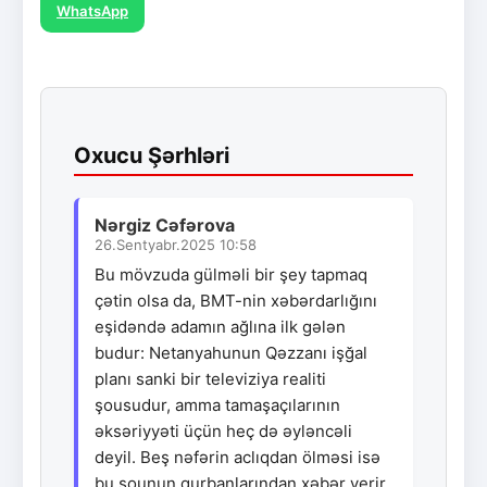
WhatsApp
Oxucu Şərhləri
Nərgiz Cəfərova
26.Sentyabr.2025 10:58
Bu mövzuda gülməli bir şey tapmaq
çətin olsa da, BMT-nin xəbərdarlığını
eşidəndə adamın ağlına ilk gələn
budur: Netanyahunun Qəzzanı işğal
planı sanki bir televiziya realiti
şousudur, amma tamaşaçılarının
əksəriyyəti üçün heç də əyləncəli
deyil. Beş nəfərin aclıqdan ölməsi isə
bu şounun qurbanlarından xəbər verir.