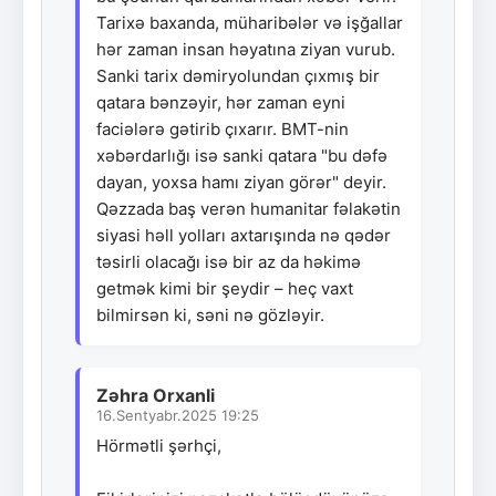
Tarixə baxanda, müharibələr və işğallar
hər zaman insan həyatına ziyan vurub.
Sanki tarix dəmiryolundan çıxmış bir
qatara bənzəyir, hər zaman eyni
faciələrə gətirib çıxarır. BMT-nin
xəbərdarlığı isə sanki qatara "bu dəfə
dayan, yoxsa hamı ziyan görər" deyir.
Qəzzada baş verən humanitar fəlakətin
siyasi həll yolları axtarışında nə qədər
təsirli olacağı isə bir az da həkimə
getmək kimi bir şeydir – heç vaxt
bilmirsən ki, səni nə gözləyir.
Zəhra Orxanli
16.Sentyabr.2025 19:25
Hörmətli şərhçi,