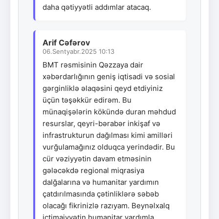
daha qətiyyətli addımlar atacaq.
Arif Cəfərov
06.Sentyabr.2025 10:13
BMT rəsmisinin Qəzzaya dair
xəbərdarlığının geniş iqtisadi və sosial
gərginliklə əlaqəsini qeyd etdiyiniz
üçün təşəkkür edirəm. Bu
münaqişələrin kökündə duran məhdud
resurslar, qeyri-bərabər inkişaf və
infrastrukturun dağılması kimi amilləri
vurğulamağınız olduqca yerindədir. Bu
cür vəziyyətin davam etməsinin
gələcəkdə regional miqrasiya
dalğalarına və humanitar yardımın
çatdırılmasında çətinliklərə səbəb
olacağı fikrinizlə razıyam. Beynəlxalq
ictimaiyyətin humanitar yardımla