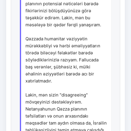
planının potensial nəticələri barədə
fikirlərinizi bölüşdüyünüzə görə
təşəkkür edirəm. Lakin, mən bu
məsələyə bir qədər fərqli yanaşıram.
Qəzzada humanitar vəziyyətin
mürəkkəbliyi və hərbi əməliyyatların
törədə biləcəyi fəlakətlər barədə
söylədiklərinizlə razıyam. Fallucada
baş verənlər, şübhəsiz ki, mülki
əhalinin əziyyətləri barədə acı bir
xatırlatmadır.
Lakin, mən sizin "disagreeing"
mövqeyinizi dəstəkləyirəm.
Netanyahunun Qəzza planının
təfsilatları və onun arxasındakı
məqsədlər tam aydın olmasa da, İsrailin
təhlükəsizliyini təmin etməyə çalışdığı