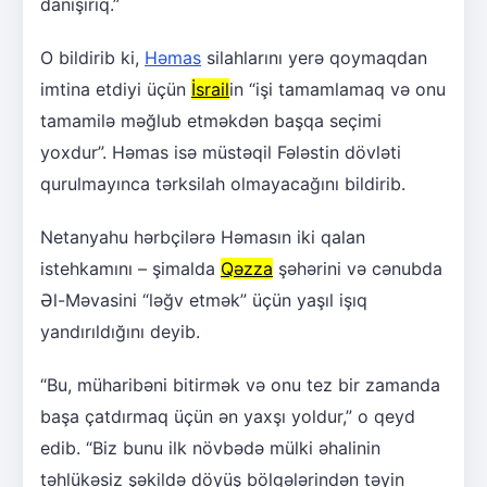
danışırıq.”
O bildirib ki,
Həmas
silahlarını yerə qoymaqdan
imtina etdiyi üçün
İsrail
in “işi tamamlamaq və onu
tamamilə məğlub etməkdən başqa seçimi
yoxdur”. Həmas isə müstəqil Fələstin dövləti
qurulmayınca tərksilah olmayacağını bildirib.
Netanyahu hərbçilərə Həmasın iki qalan
istehkamını – şimalda
Qəzza
şəhərini və cənubda
Əl-Məvasini “ləğv etmək” üçün yaşıl işıq
yandırıldığını deyib.
“Bu, müharibəni bitirmək və onu tez bir zamanda
başa çatdırmaq üçün ən yaxşı yoldur,” o qeyd
edib. “Biz bunu ilk növbədə mülki əhalinin
təhlükəsiz şəkildə döyüş bölgələrindən təyin