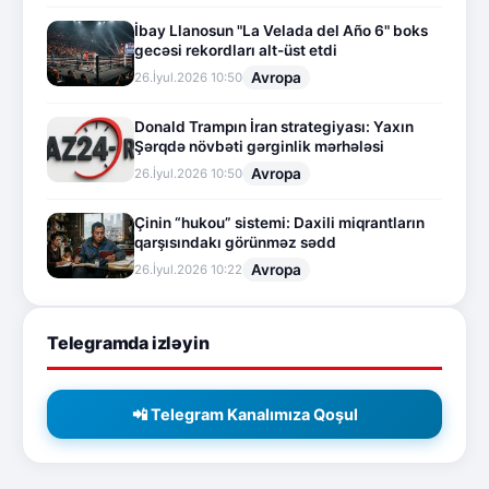
İbay Llanosun "La Velada del Año 6" boks
gecəsi rekordları alt-üst etdi
Avropa
26.İyul.2026 10:50
Donald Trampın İran strategiyası: Yaxın
Şərqdə növbəti gərginlik mərhələsi
Avropa
26.İyul.2026 10:50
Çinin “hukou” sistemi: Daxili miqrantların
qarşısındakı görünməz sədd
Avropa
26.İyul.2026 10:22
Telegramda izləyin
📲 Telegram Kanalımıza Qoşul