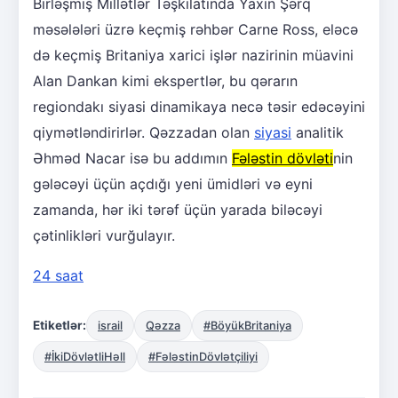
Birləşmiş Millətlər Təşkilatında Yaxın Şərq
məsələləri üzrə keçmiş rəhbər Carne Ross, eləcə
də keçmiş Britaniya xarici işlər nazirinin müavini
Alan Dankan kimi ekspertlər, bu qərarın
regiondakı siyasi dinamikaya necə təsir edəcəyini
qiymətləndirirlər. Qəzzadan olan
siyasi
analitik
Əhməd Nacar isə bu addımın
Fələstin dövləti
nin
gələcəyi üçün açdığı yeni ümidləri və eyni
zamanda, hər iki tərəf üçün yarada biləcəyi
çətinlikləri vurğulayır.
24 saat
Etiketlər:
israil
Qəzza
#BöyükBritaniya
#İkiDövlətliHəll
#FələstinDövlətçiliyi