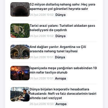
52 milyon dollarlıq nəhəng səhv: Heç yerə
aparmayan yol görənləri heyrətə salır
Dünya
26.İyul.2026 10:52
Tarixi ərazi yalanı: Turistləri aldadan şəxs
bələdiyyəni də çaşdırdı
Dünya
26.İyul.2026 10:52
And dağları yarılır: Argentina və Çili
arasında nəhəng tunel layihəsi
Dünya
26.İyul.2026 10:51
İspaniyada meşə yanğınları səbəbindən 19
min nəfər təxliyə olunub
Avropa
26.İyul.2026 10:51
Dünya birjaları korporativ hesabatlara
fokuslanıb: Neft və faiz dərəcələrinin təsiri
altında cari vəziyyət
Avropa
26.İyul.2026 10:50