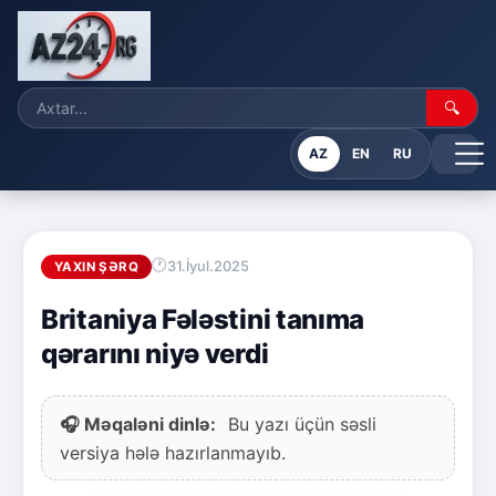
🔍
AZ
EN
RU
31.İyul.2025
YAXIN ŞƏRQ
Britaniya Fələstini tanıma
qərarını niyə verdi
🎧 Məqaləni dinlə:
Bu yazı üçün səsli
versiya hələ hazırlanmayıb.