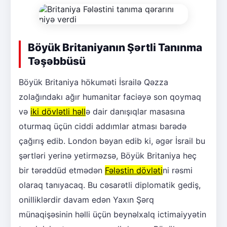
Böyük Britaniyanın Şərtli Tanınma
Təşəbbüsü
Böyük Britaniya hökuməti İsrailə Qəzza
zolağındakı ağır humanitar faciəyə son qoymaq
və
iki dövlətli həll
ə dair danışıqlar masasına
oturmaq üçün ciddi addımlar atması barədə
çağırış edib. London bəyan edib ki, əgər İsrail bu
şərtləri yerinə yetirməzsə, Böyük Britaniya heç
bir tərəddüd etmədən
Fələstin dövləti
ni rəsmi
olaraq tanıyacaq. Bu cəsarətli diplomatik gediş,
onilliklərdir davam edən Yaxın Şərq
münaqişəsinin həlli üçün beynəlxalq ictimaiyyətin