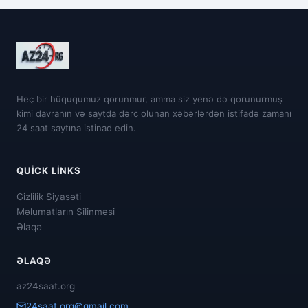
Heç bir hüququmuz qorunmur, amma siz yenə də qorunurmuş
kimi davranın və saytda dərc olunan xəbərlərdən istifadə zamanı
24 saat saytına istinad edin.
QUICK LINKS
Gizlilik Siyasəti
Məlumatların Silinməsi
Əlaqə
ƏLAQƏ
az24saat.org
24saat.org@gmail.com