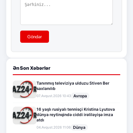
Göndər
Ən Son Xəbərlər
Tanınmış televiziya ulduzu Stiven Ber
saxlanılıb
Avropa
07.Avqust.2026 10:43
16 yaşlı rusiyalı tennisçi Kristina Lyutova
dünya reytinqində ciddi irəliləyişə imza
atdı
Dünya
04.Avqust.2026 11:06