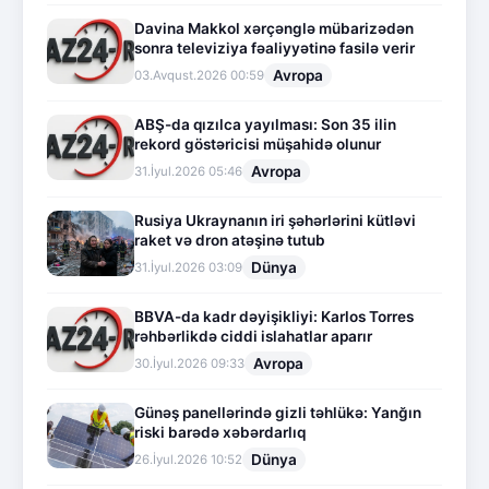
Davina Makkol xərçənglə mübarizədən
sonra televiziya fəaliyyətinə fasilə verir
Avropa
03.Avqust.2026 00:59
ABŞ-da qızılca yayılması: Son 35 ilin
rekord göstəricisi müşahidə olunur
Avropa
31.İyul.2026 05:46
Rusiya Ukraynanın iri şəhərlərini kütləvi
raket və dron atəşinə tutub
Dünya
31.İyul.2026 03:09
BBVA-da kadr dəyişikliyi: Karlos Torres
rəhbərlikdə ciddi islahatlar aparır
Avropa
30.İyul.2026 09:33
Günəş panellərində gizli təhlükə: Yanğın
riski barədə xəbərdarlıq
Dünya
26.İyul.2026 10:52