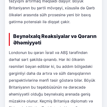
təzyiqini artırmaq məqsədi daşıyır. Böyük
Britaniyanın bu şərtli mövqeyi, xüsusilə də Qərb
ölkələri arasında sülh prosesinə yeni bir baxış
gətirmə potensialı ilə diqqət çəkir.
Beynəlxalq Reaksiyalar və Qərarın
Əhəmiyyəti
Londonun bu qərarı İsrail və ABŞ tərəfindən
dərhal sərt şəkildə qınanıb. Hər iki ölkənin
rəsmiləri bəyan ediblər ki, bu addım bölgədəki
gərginliyi daha da artıra və sülh danışıqlarının
perspektivlərinə mənfi təsir göstərə bilər. Böyük
Britaniyanın bu təşəbbüsünün nə dərəcədə
əhəmiyyətli olduğu beynəlxalq arenada geniş
müzakirə olunur. Keçmiş Britaniya diplomatı və