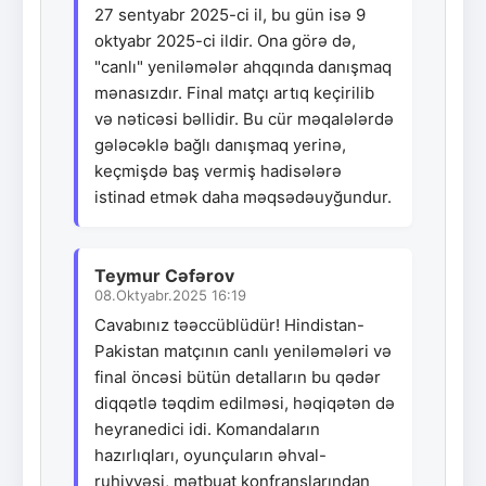
27 sentyabr 2025-ci il, bu gün isə 9
oktyabr 2025-ci ildir. Ona görə də,
"canlı" yeniləmələr ahqqında danışmaq
mənasızdır. Final matçı artıq keçirilib
və nəticəsi bəllidir. Bu cür məqalələrdə
gələcəklə bağlı danışmaq yerinə,
keçmişdə baş vermiş hadisələrə
istinad etmək daha məqsədəuyğundur.
Teymur Cəfərov
08.Oktyabr.2025 16:19
Cavabınız təəccüblüdür! Hindistan-
Pakistan matçının canlı yeniləmələri və
final öncəsi bütün detalların bu qədər
diqqətlə təqdim edilməsi, həqiqətən də
heyranedici idi. Komandaların
hazırlıqları, oyunçuların əhval-
ruhiyyəsi, mətbuat konfranslarından