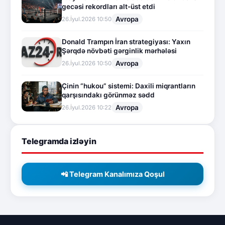
gecəsi rekordları alt-üst etdi
Avropa
26.İyul.2026 10:50
Donald Trampın İran strategiyası: Yaxın
Şərqdə növbəti gərginlik mərhələsi
Avropa
26.İyul.2026 10:50
Çinin “hukou” sistemi: Daxili miqrantların
qarşısındakı görünməz sədd
Avropa
26.İyul.2026 10:22
Telegramda izləyin
📲 Telegram Kanalımıza Qoşul