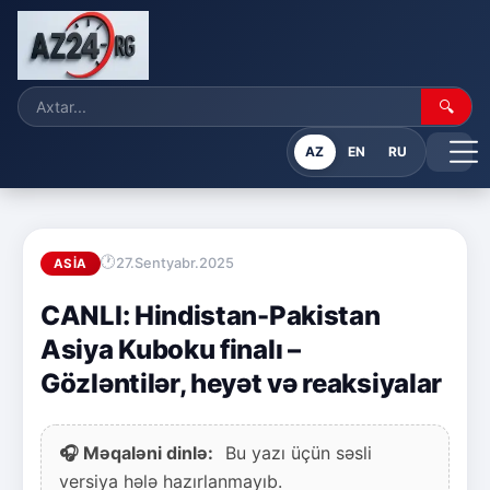
🔍
AZ
EN
RU
27.Sentyabr.2025
ASIA
CANLI: Hindistan-Pakistan
Asiya Kuboku finalı –
Gözləntilər, heyət və reaksiyalar
🎧 Məqaləni dinlə:
Bu yazı üçün səsli
versiya hələ hazırlanmayıb.