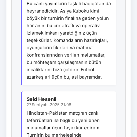
Bu canlı yayımların təşkili həqiqətən də
heyranedicidir. Asiya Kuboku kimi
böyük bir turnirin finalına gedən yolun
hər anını bu cür ətraflı və operativ
izləmək imkanı yaratdığınız üçün
təşəkkürlər. Komandaların hazırlıqları,
oyunçuların fikirləri və mətbuat
konfranslarından verilən məlumatlar,
bu möhtəşəm qarşılaşmanın bütün
incəliklərini bizə çatdırır. Futbol
azarkeşləri üçün bu, əsl bayramdır.
Səid Həsənli
27.Sentyabr.2025 21:08
Hindistan-Pakistan matçının canlı
təfərrüatları ilə bağlı bu yenilənən
məlumatlar üçün təşəkkür edirəm.
Turnirin bu mərhələsində