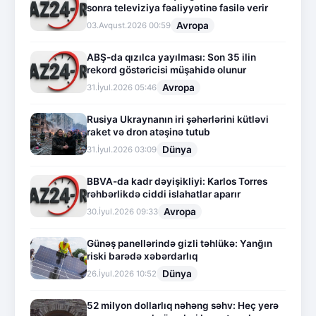
sonra televiziya fəaliyyətinə fasilə verir
Avropa
03.Avqust.2026 00:59
ABŞ-da qızılca yayılması: Son 35 ilin
rekord göstəricisi müşahidə olunur
Avropa
31.İyul.2026 05:46
Rusiya Ukraynanın iri şəhərlərini kütləvi
raket və dron atəşinə tutub
Dünya
31.İyul.2026 03:09
BBVA-da kadr dəyişikliyi: Karlos Torres
rəhbərlikdə ciddi islahatlar aparır
Avropa
30.İyul.2026 09:33
Günəş panellərində gizli təhlükə: Yanğın
riski barədə xəbərdarlıq
Dünya
26.İyul.2026 10:52
52 milyon dollarlıq nəhəng səhv: Heç yerə