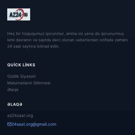
Heç bir hüququmuz qorunmur, amma siz yenə də qorunurmuş
kimi davranın və saytda dərc olunan xəbərlərdən istifadə zamanı
24 saat saytına istinad edin.
QUICK LINKS
Gizlilik Siyasəti
Məlumatların Silinməsi
Əlaqə
ƏLAQƏ
az24saat.org
24saat.org@gmail.com