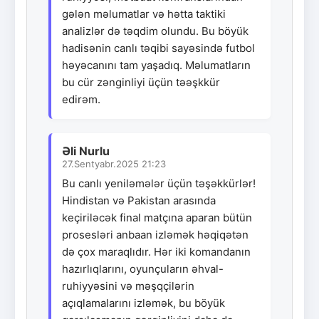
gələn məlumatlar və hətta taktiki
analizlər də təqdim olundu. Bu böyük
hadisənin canlı təqibi sayəsində futbol
həyəcanını tam yaşadıq. Məlumatların
bu cür zənginliyi üçün təəşkkür
edirəm.
Əli Nurlu
27.Sentyabr.2025 21:23
Bu canlı yeniləmələr üçün təşəkkürlər!
Hindistan və Pakistan arasında
keçiriləcək final matçına aparan bütün
prosesləri anbaan izləmək həqiqətən
də çox maraqlıdır. Hər iki komandanın
hazırlıqlarını, oyunçuların əhval-
ruhiyyəsini və məşqçilərin
açıqlamalarını izləmək, bu böyük