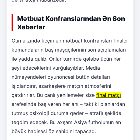
Mətbuat Konfranslarından Ən Son
Xəbərlər
Gün ərzində keçirilən mətbuat konfransları finalçı
komandaların baş məşqçilərinin son açıqlamaları
ilə yadda qalıb. Onlar turnirdə qələbə üçün hər
şeyi edəcəklərini vurğulayıblar. Media
nümayəndələri oyunöncəsi bütün detalları
işıqlandırır, azarkeşlərə matçın atmosferini
çatdırırlar. Bu canlı yeniləmələr sizə
final matçı
ərəfəsində baş verən hər anı – taktiki planlardan
tutmuş psixoloji duruma qədər – ətraflı şəkildə
təqdim edəcək. Bu axşam Asiya futbolunun ən
böyük hadisəsi öz sahibini tapacaq.