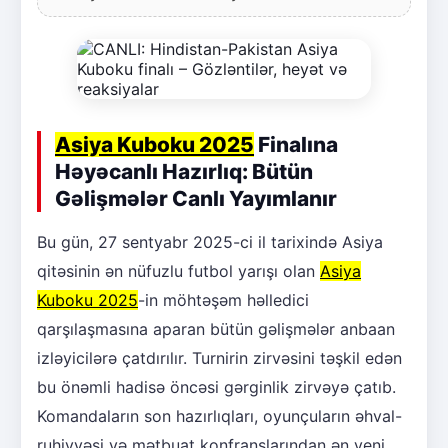
Asiya Kuboku 2025
Finalına
Həyəcanlı Hazırlıq: Bütün
Gəlişmələr Canlı Yayımlanır
Bu gün, 27 sentyabr 2025-ci il tarixində Asiya
qitəsinin ən nüfuzlu futbol yarışı olan
Asiya
Kuboku 2025
-in möhtəşəm həlledici
qarşılaşmasına aparan bütün gəlişmələr anbaan
izləyicilərə çatdırılır. Turnirin zirvəsini təşkil edən
bu önəmli hadisə öncəsi gərginlik zirvəyə çatıb.
Komandaların son hazırlıqları, oyunçuların əhval-
ruhiyyəsi və mətbuat konfranslarından ən yeni