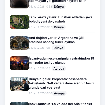
aparmayan yol görənləri heyrətə salır
Dünya
26.İyul.2026 10:52
Tarixi ərazi yalanı: Turistləri aldadan şəxs
bələdiyyəni də çaşdırdı
Dünya
26.İyul.2026 10:52
And dağları yarılır: Argentina və Çili
arasında nəhəng tunel layihəsi
Dünya
26.İyul.2026 10:51
İspaniyada meşə yanğınları səbəbindən 19
min nəfər təxliyə olunub
Avropa
26.İyul.2026 10:51
Dünya birjaları korporativ hesabatlara
fokuslanıb: Neft və faiz dərəcələrinin təsiri
altında cari vəziyyət
Avropa
26.İyul.2026 10:50
İbay Llanosun "La Velada del Año 6" boks