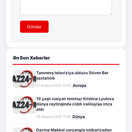
Göndər
Ən Son Xəbərlər
Tanınmış televiziya ulduzu Stiven Ber
saxlanılıb
Avropa
07.Avqust.2026 10:43
16 yaşlı rusiyalı tennisçi Kristina Lyutova
dünya reytinqində ciddi irəliləyişə imza
atdı
Dünya
04.Avqust.2026 11:06
Davina Makkol xərçənglə mübarizədən