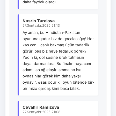
daha faydalı olardı.
Nəsrin Turalova
27.Sentyabr.2025 21:13
Ay aman, bu Hindistan-Pakistan
oyununa qədər biz də qocalacağıq! Hər
kəs canlı-canlı baxmaq üçün tədarük
görür, bəs biz nəyə tədarük görək?
Yəqin ki, qol səsinə ürək tutmasın
deyə, dərmanlara. Bu finalın həyəcanı
adamı lap ağ eləyir, amma nə isə,
oynasınlar görək kim daha yaxşı
oynayır. Əsas odur ki, oyun bitəndə bir-
birimizə qardaş kimi baxa bilək.
Cəvahir Ramizova
27.Sentyabr.2025 21:08