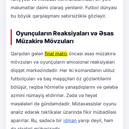
məlumatlar daimi olaraq yenilənir. Futbol dünyası
bu böyük qarşılaşmanı səbirsizliklə gözləyir.
Oyunçuların Reaksiyaları və Əsas
Müzakirə Mövzuları
Qarşıdan gələn
final matçı
öncəsi əsas müzakirə
mövzuları və oyunçuların emosional reaksiyaları
diqqət mərkəzindədir. Hər iki komandanın ulduz
futbolçuları və baş məşqçiləri öz gözləntilərini
bölüşür, rəqibə hörmətlə yanaşdıqlarını və qələbə
əzmini nümayiş etdirirlər. Zədə və heyət
məsələləri də gündəmdədir. Mütəxəssislər oyunu
analiz edərək taktikalar üzərində fikir mübadiləsi
aparırlar. Bu, sadəcə bir
idman
yarışı deyil, həm
də strateji mübarizədir.