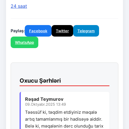
24 saat
Paylaş:
Facebook
Twitter
Telegram
WhatsApp
Oxucu Şərhləri
Rəşad Teymurov
09.Oktyabr.2025 13:49
Təəssüf ki, təqdim etdiyiniz məqalə
artıq tamamlanmış bir hadisəyə aiddir.
Belə ki, məqalənin dərc olunduğu tarix