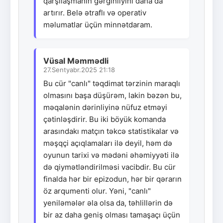
qarşılaşmanın gərginliyini daha da
artırır. Belə ətraflı və operativ
məlumatlar üçün minnətdaram.
Vüsal Məmmədli
27.Sentyabr.2025 21:18
Bu cür "canlı" təqdimat tərzinin maraqlı
olmasını başa düşürəm, lakin bəzən bu,
məqalənin dərinliyinə nüfuz etməyi
çətinləşdirir. Bu iki böyük komanda
arasındakı matçın təkcə statistikalar və
məşqçi açıqlamaları ilə deyil, həm də
oyunun tarixi və mədəni əhəmiyyəti ilə
də qiymətləndirilməsi vacibdir. Bu cür
finalda hər bir epizodun, hər bir qərarın
öz arqumenti olur. Yəni, "canlı"
yeniləmələr əla olsa da, təhlillərin də
bir az daha geniş olması tamaşaçı üçün