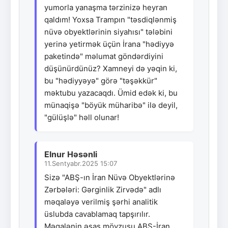
yumorla yanaşma tərzinizə heyran
qaldım! Yoxsa Trampın "təsdiqlənmiş
nüvə obyektlərinin siyahısı" tələbini
yerinə yetirmək üçün İrana "hədiyyə
paketində" məlumat göndərdiyini
düşünürdünüz? Xamneyi də yəqin ki,
bu "hədiyyəyə" görə "təşəkkür"
məktubu yazacaqdı. Ümid edək ki, bu
münaqişə "böyük müharibə" ilə deyil,
"gülüşlə" həll olunar!
Elnur Həsənli
11.Sentyabr.2025 15:07
Sizə "ABŞ-ın İran Nüvə Obyektlərinə
Zərbələri: Gərginlik Zirvədə" adlı
məqaləyə verilmiş şərhi analitik
üslubda cavablamaq tapşırılır.
Məqalənin əsas mövzusu ABŞ-İran