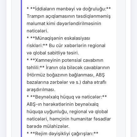
* **İddiaların mənbəyi və doğruluğu:**
Trampın açıqlamasının təsdiqlənməmiş
məlumat kimi dəyərləndirilməsinin
nəticələri.
* **Münaqişənin eskalasiyası
riskləri:** Bu cür xəbərlərin regional
və qlobal sabitliyə təsiri.
* **Xamneyinin potensial cavabının
təhlili:** İranın ola biləcək cavablarının
(Hörmüz boğazının bağlanması, ABŞ
bazalarına zərbələr və s.) daha ətraflı
araşdırılması.
* **Beynəlxalq hüquq və nəticələr:**
ABŞ-ın hərəkətlərinin beynəlxalq
hüquqa uyğunluğu, regional və qlobal
nəticələri, həmçinin humanitar fəsadlar
barədə mülahizələr.
* **Rejim dəyişikliyi çağırışları:**