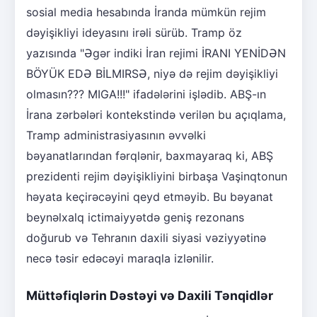
sosial media hesabında İranda mümkün rejim
dəyişikliyi ideyasını irəli sürüb. Tramp öz
yazısında "Əgər indiki İran rejimi İRANI YENİDƏN
BÖYÜK EDƏ BİLMIRSƏ, niyə də rejim dəyişikliyi
olmasın??? MIGA!!!" ifadələrini işlədib. ABŞ-ın
İrana zərbələri kontekstində verilən bu açıqlama,
Tramp administrasiyasının əvvəlki
bəyanatlarından fərqlənir, baxmayaraq ki, ABŞ
prezidenti rejim dəyişikliyini birbaşa Vaşinqtonun
həyata keçirəcəyini qeyd etməyib. Bu bəyanat
beynəlxalq ictimaiyyətdə geniş rezonans
doğurub və Tehranın daxili siyasi vəziyyətinə
necə təsir edəcəyi maraqla izlənilir.
Müttəfiqlərin Dəstəyi və Daxili Tənqidlər