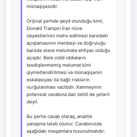
münaqişəsidir.
Orijinal şərhdə qeyd olunduğu kimi,
Donald Trampın İran nüvə
obyektlərinin məhv edilməsi barədəki
açıqlamasının mənbəyi və doğruluğu
barədə əlavə məlumata ehtiyac olduğu
açıqdır. Belə ciddi iddiaların
təsdiqlənməmiş məlumat kimi
qiymətləndirilməsi və münaqişənin
eskalasiyası ilə bağlı risklərin
vurğulanması vacibdir. Xamneyinin
potensial cavabına dair təhlil də yetərli
deyil.
Bu şərhə cavab olaraq, analitik
yanaşma tələb olunur. Cavabınızda
aşağıdakı məqamlara toxunulmalıdır: