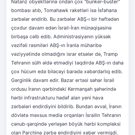
Natanz obyektlərinə ondan çox "bunker-buster"
bombası atıb, Tomahawk raketləri isə İsfahana
zərbələr endirib. Bu zərbələr ABŞ-ı bir həftədən
çoxdur davam edən İsrail-İran münaqişəsinə
birbaşa cəlb edib. Administrasiyanın yüksək
vəzifəli rəsmiləri ABŞ-ın İranla müharibə
vəziyyətində olmadığını israr etsələr də, Tramp
Tehranın sülh əldə etmədiyi təqdirdə ABŞ-ın daha
çox hücum edə biləcəyi barədə xəbərdarlıq edib.
Gərginlik davam edir. Bazar ertəsi səhər İsrail
ordusu İranın qərbindəki Kermanşah şəhərində
hərbi infrastrukturu hədəf alan yeni hava
zərbələri endirdiyini bildirib. Bundan əvvəl, İranın
dövlətə məxsus media orqanları İsrailin Tehranın
cənub-şərqində yerləşən böyük hərbi kompleksi
olan Parchinə zərbə endirdiyini xəbər vermişdi.