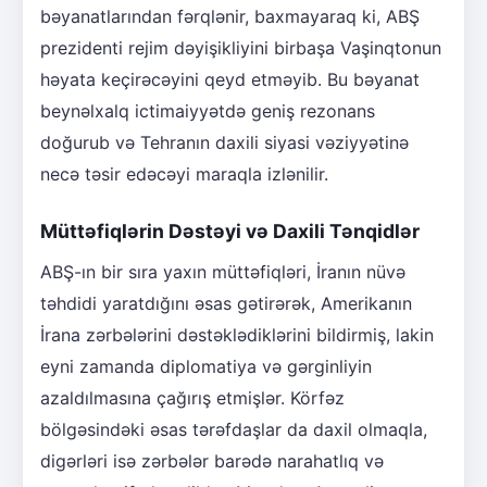
bəyanatlarından fərqlənir, baxmayaraq ki, ABŞ
prezidenti rejim dəyişikliyini birbaşa Vaşinqtonun
həyata keçirəcəyini qeyd etməyib. Bu bəyanat
beynəlxalq ictimaiyyətdə geniş rezonans
doğurub və Tehranın daxili siyasi vəziyyətinə
necə təsir edəcəyi maraqla izlənilir.
Müttəfiqlərin Dəstəyi və Daxili Tənqidlər
ABŞ-ın bir sıra yaxın müttəfiqləri, İranın nüvə
təhdidi yaratdığını əsas gətirərək, Amerikanın
İrana zərbələrini dəstəklədiklərini bildirmiş, lakin
eyni zamanda diplomatiya və gərginliyin
azaldılmasına çağırış etmişlər. Körfəz
bölgəsindəki əsas tərəfdaşlar da daxil olmaqla,
digərləri isə zərbələr barədə narahatlıq və