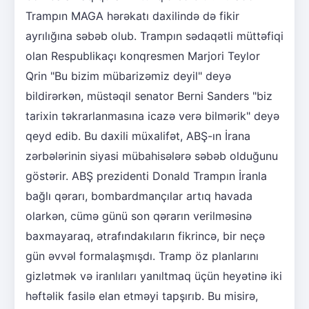
Trampın MAGA hərəkatı daxilində də fikir
ayrılığına səbəb olub. Trampın sədaqətli müttəfiqi
olan Respublikaçı konqresmen Marjori Teylor
Qrin "Bu bizim mübarizəmiz deyil" deyə
bildirərkən, müstəqil senator Berni Sanders "biz
tarixin təkrarlanmasına icazə verə bilmərik" deyə
qeyd edib. Bu daxili müxalifət, ABŞ-ın İrana
zərbələrinin siyasi mübahisələrə səbəb olduğunu
göstərir. ABŞ prezidenti Donald Trampın İranla
bağlı qərarı, bombardmançılar artıq havada
olarkən, cümə günü son qərarın verilməsinə
baxmayaraq, ətrafındakıların fikrincə, bir neçə
gün əvvəl formalaşmışdı. Tramp öz planlarını
gizlətmək və iranlıları yanıltmaq üçün heyətinə iki
həftəlik fasilə elan etməyi tapşırıb. Bu misirə,