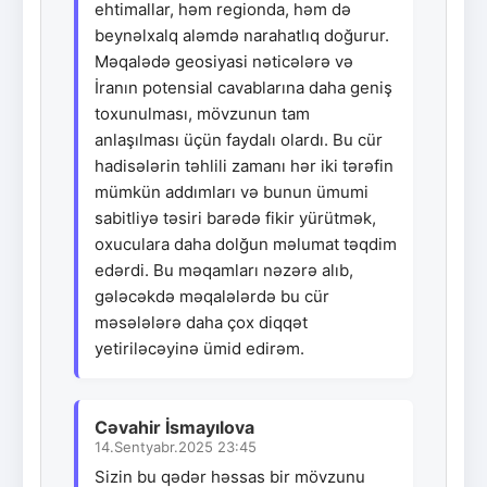
ehtimallar, həm regionda, həm də
beynəlxalq aləmdə narahatlıq doğurur.
Məqalədə geosiyasi nəticələrə və
İranın potensial cavablarına daha geniş
toxunulması, mövzunun tam
anlaşılması üçün faydalı olardı. Bu cür
hadisələrin təhlili zamanı hər iki tərəfin
mümkün addımları və bunun ümumi
sabitliyə təsiri barədə fikir yürütmək,
oxuculara daha dolğun məlumat təqdim
edərdi. Bu məqamları nəzərə alıb,
gələcəkdə məqalələrdə bu cür
məsələlərə daha çox diqqət
yetiriləcəyinə ümid edirəm.
Cəvahir İsmayılova
14.Sentyabr.2025 23:45
Sizin bu qədər həssas bir mövzunu