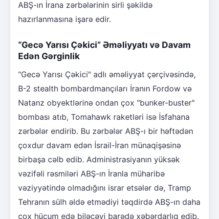
ABŞ-ın İrana zərbələrinin sirli şəkildə
hazırlanmasına işarə edir.
“Gecə Yarısı Çəkici” Əməliyyatı və Davam
Edən Gərginlik
"Gecə Yarısı Çəkici" adlı əməliyyat çərçivəsində,
B-2 stealth bombardmançıları İranın Fordow və
Natanz obyektlərinə ondan çox "bunker-buster"
bombası atıb, Tomahawk raketləri isə İsfahana
zərbələr endirib. Bu zərbələr ABŞ-ı bir həftədən
çoxdur davam edən İsrail-İran münaqişəsinə
birbaşa cəlb edib. Administrasiyanın yüksək
vəzifəli rəsmiləri ABŞ-ın İranla müharibə
vəziyyətində olmadığını israr etsələr də, Tramp
Tehranın sülh əldə etmədiyi təqdirdə ABŞ-ın daha
çox hücum edə biləcəyi barədə xəbərdarlıq edib.