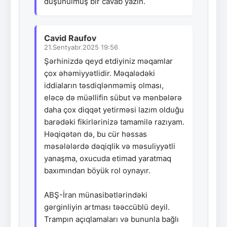
düşünülmüş bir cavab yazın.
Cavid Raufov
21.Sentyabr.2025 19:56
Şərhinizdə qeyd etdiyiniz məqamlar
çox əhəmiyyətlidir. Məqalədəki
iddiaların təsdiqlənməmiş olması,
eləcə də müəllifin sübut və mənbələrə
daha çox diqqət yetirməsi lazım olduğu
barədəki fikirlərinizə tamamilə razıyam.
Həqiqətən də, bu cür həssas
məsələlərdə dəqiqlik və məsuliyyətli
yanaşma, oxucuda etimad yaratmaq
baxımından böyük rol oynayır.
ABŞ-İran münasibətlərindəki
gərginliyin artması təəccüblü deyil.
Trampın açıqlamaları və bununla bağlı