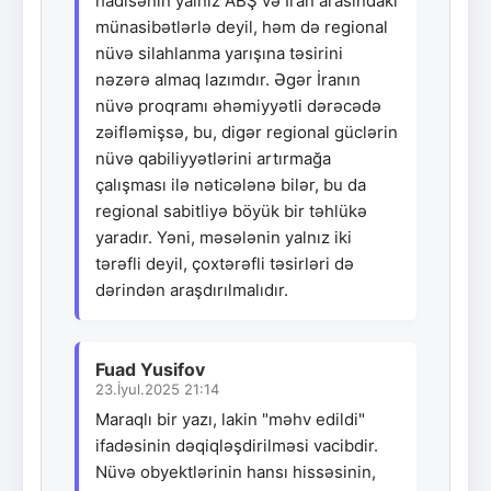
hadisənin yalnız ABŞ və İran arasındakı
münasibətlərlə deyil, həm də regional
nüvə silahlanma yarışına təsirini
nəzərə almaq lazımdır. Əgər İranın
nüvə proqramı əhəmiyyətli dərəcədə
zəifləmişsə, bu, digər regional güclərin
nüvə qabiliyyətlərini artırmağa
çalışması ilə nəticələnə bilər, bu da
regional sabitliyə böyük bir təhlükə
yaradır. Yəni, məsələnin yalnız iki
tərəfli deyil, çoxtərəfli təsirləri də
dərindən araşdırılmalıdır.
Fuad Yusifov
23.İyul.2025 21:14
Maraqlı bir yazı, lakin "məhv edildi"
ifadəsinin dəqiqləşdirilməsi vacibdir.
Nüvə obyektlərinin hansı hissəsinin,