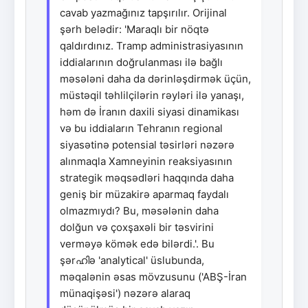
cavab yazmağınız tapşırılır. Orijinal
şərh belədir: 'Maraqlı bir nöqtə
qaldırdınız. Tramp administrasiyasının
iddialarının doğrulanması ilə bağlı
məsələni daha da dərinləşdirmək üçün,
müstəqil təhlilçilərin rəyləri ilə yanaşı,
həm də İranın daxili siyasi dinamikası
və bu iddiaların Tehranın regional
siyasətinə potensial təsirləri nəzərə
alınmaqla Xamneyinin reaksiyasının
strategik məqsədləri haqqında daha
geniş bir müzakirə aparmaq faydalı
olmazmıydı? Bu, məsələnin daha
dolğun və çoxşaxəli bir təsvirini
verməyə kömək edə bilərdi.'. Bu
şərഹിə 'analytical' üslubunda,
məqalənin əsas mövzusunu ('ABŞ-İran
münaqişəsi') nəzərə alaraq