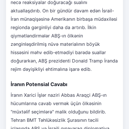
necə reaksiyalar doğuracağı sualını
aktuallaşdırıb. On bir gündür davam edən İsrail-
İran münaqişəsinə Amerikanın birbaşa müdaxiləsi
regionda gərginliyi daha da artırıb. İlkin
qiymətləndirmələr ABŞ-ın ölkənin
zənginləşdirilmiş nüvə materialının böyük
hissəsini məhv edib-etmədiyi barədə suallar
doğurarkən, ABŞ prezidenti Donald Tramp İranda
rejim dəyişikliyi ehtimalına işarə edib.
İranın Potensial Cavabı
İranın Xarici İşlər naziri Abbas Araqçi ABŞ-ın
hücumlarına cavab vermək üçün ölkəsinin
"müxtəlif seçimlərə" malik olduğunu bildirib.
Tehran BMT Təhlükəsizlik Şurasının təcili
iclasında ABŞ və İsraili qınayaraq diplomatiya