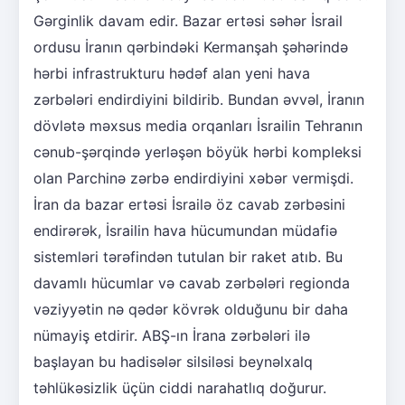
Gərginlik davam edir. Bazar ertəsi səhər İsrail
ordusu İranın qərbindəki Kermanşah şəhərində
hərbi infrastrukturu hədəf alan yeni hava
zərbələri endirdiyini bildirib. Bundan əvvəl, İranın
dövlətə məxsus media orqanları İsrailin Tehranın
cənub-şərqində yerləşən böyük hərbi kompleksi
olan Parchinə zərbə endirdiyini xəbər vermişdi.
İran da bazar ertəsi İsrailə öz cavab zərbəsini
endirərək, İsrailin hava hücumundan müdafiə
sistemləri tərəfindən tutulan bir raket atıb. Bu
davamlı hücumlar və cavab zərbələri regionda
vəziyyətin nə qədər kövrək olduğunu bir daha
nümayiş etdirir. ABŞ-ın İrana zərbələri ilə
başlayan bu hadisələr silsiləsi beynəlxalq
təhlükəsizlik üçün ciddi narahatlıq doğurur.