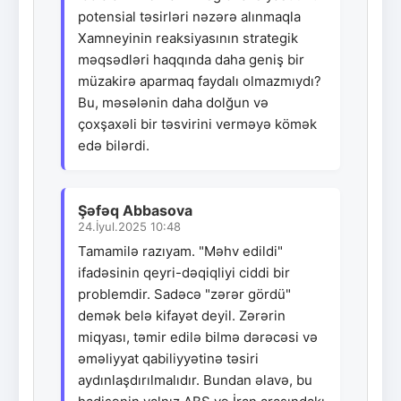
potensial təsirləri nəzərə alınmaqla
Xamneyinin reaksiyasının strategik
məqsədləri haqqında daha geniş bir
müzakirə aparmaq faydalı olmazmıydı?
Bu, məsələnin daha dolğun və
çoxşaxəli bir təsvirini verməyə kömək
edə bilərdi.
Şəfəq Abbasova
24.İyul.2025 10:48
Tamamilə razıyam. "Məhv edildi"
ifadəsinin qeyri-dəqiqliyi ciddi bir
problemdir. Sadəcə "zərər gördü"
demək belə kifayət deyil. Zərərin
miqyası, təmir edilə bilmə dərəcəsi və
əməliyyat qabiliyyətinə təsiri
aydınlaşdırılmalıdır. Bundan əlavə, bu