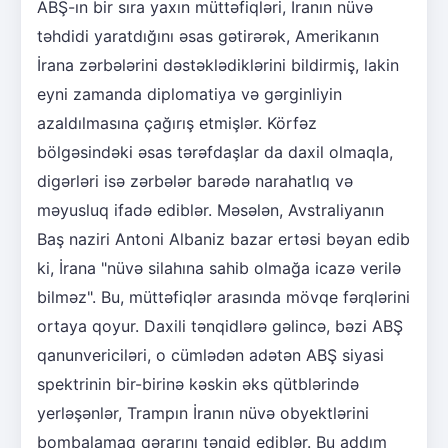
ABŞ-ın bir sıra yaxın müttəfiqləri, İranın nüvə
təhdidi yaratdığını əsas gətirərək, Amerikanın
İrana zərbələrini dəstəklədiklərini bildirmiş, lakin
eyni zamanda diplomatiya və gərginliyin
azaldılmasına çağırış etmişlər. Körfəz
bölgəsindəki əsas tərəfdaşlar da daxil olmaqla,
digərləri isə zərbələr barədə narahatlıq və
məyusluq ifadə ediblər. Məsələn, Avstraliyanın
Baş naziri Antoni Albaniz bazar ertəsi bəyan edib
ki, İrana "nüvə silahına sahib olmağa icazə verilə
bilməz". Bu, müttəfiqlər arasında mövqe fərqlərini
ortaya qoyur. Daxili tənqidlərə gəlincə, bəzi ABŞ
qanunvericiləri, o cümlədən adətən ABŞ siyasi
spektrinin bir-birinə kəskin əks qütblərində
yerləşənlər, Trampın İranın nüvə obyektlərini
bombalamaq qərarını tənqid ediblər. Bu addım