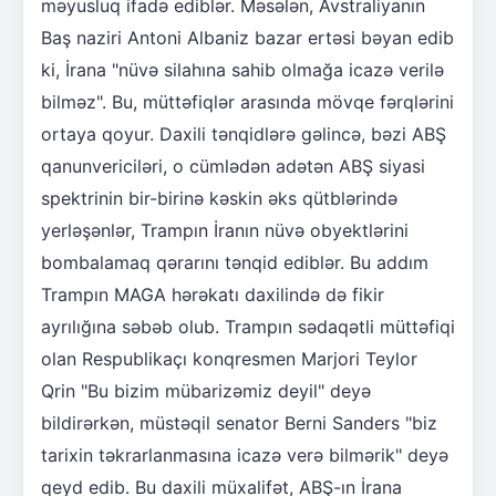
məyusluq ifadə ediblər. Məsələn, Avstraliyanın
Baş naziri Antoni Albaniz bazar ertəsi bəyan edib
ki, İrana "nüvə silahına sahib olmağa icazə verilə
bilməz". Bu, müttəfiqlər arasında mövqe fərqlərini
ortaya qoyur. Daxili tənqidlərə gəlincə, bəzi ABŞ
qanunvericiləri, o cümlədən adətən ABŞ siyasi
spektrinin bir-birinə kəskin əks qütblərində
yerləşənlər, Trampın İranın nüvə obyektlərini
bombalamaq qərarını tənqid ediblər. Bu addım
Trampın MAGA hərəkatı daxilində də fikir
ayrılığına səbəb olub. Trampın sədaqətli müttəfiqi
olan Respublikaçı konqresmen Marjori Teylor
Qrin "Bu bizim mübarizəmiz deyil" deyə
bildirərkən, müstəqil senator Berni Sanders "biz
tarixin təkrarlanmasına icazə verə bilmərik" deyə
qeyd edib. Bu daxili müxalifət, ABŞ-ın İrana