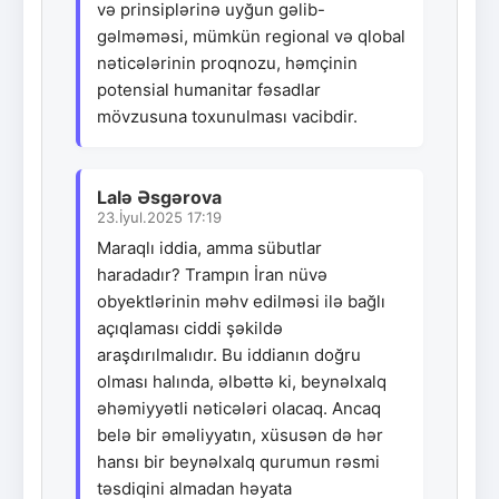
və prinsiplərinə uyğun gəlib-
gəlməməsi, mümkün regional və qlobal
nəticələrinin proqnozu, həmçinin
potensial humanitar fəsadlar
mövzusuna toxunulması vacibdir.
Lalə Əsgərova
23.İyul.2025 17:19
Maraqlı iddia, amma sübutlar
haradadır? Trampın İran nüvə
obyektlərinin məhv edilməsi ilə bağlı
açıqlaması ciddi şəkildə
araşdırılmalıdır. Bu iddianın doğru
olması halında, əlbəttə ki, beynəlxalq
əhəmiyyətli nəticələri olacaq. Ancaq
belə bir əməliyyatın, xüsusən də hər
hansı bir beynəlxalq qurumun rəsmi
təsdiqini almadan həyata