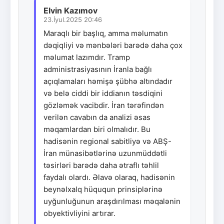
Elvin Kazımov
23.İyul.2025 20:46
Maraqlı bir başlıq, amma məlumatın
dəqiqliyi və mənbələri barədə daha çox
məlumat lazımdır. Tramp
administrasiyasının İranla bağlı
açıqlamaları həmişə şübhə altındadır
və belə ciddi bir iddianın təsdiqini
gözləmək vacibdir. İran tərəfindən
verilən cavabın da analizi əsas
məqamlardan biri olmalıdır. Bu
hadisənin regional sabitliyə və ABŞ-
İran münasibətlərinə uzunmüddətli
təsirləri barədə daha ətraflı təhlil
faydalı olardı. Əlavə olaraq, hadisənin
beynəlxalq hüququn prinsiplərinə
uyğunluğunun araşdırılması məqalənin
obyektivliyini artırar.