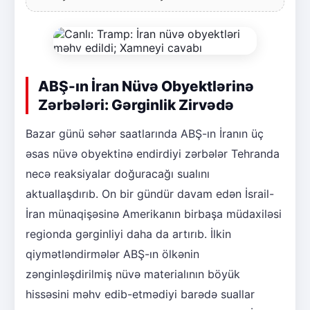
ABŞ-ın İran Nüvə Obyektlərinə
Zərbələri: Gərginlik Zirvədə
Bazar günü səhər saatlarında ABŞ-ın İranın üç
əsas nüvə obyektinə endirdiyi zərbələr Tehranda
necə reaksiyalar doğuracağı sualını
aktuallaşdırıb. On bir gündür davam edən İsrail-
İran münaqişəsinə Amerikanın birbaşa müdaxiləsi
regionda gərginliyi daha da artırıb. İlkin
qiymətləndirmələr ABŞ-ın ölkənin
zənginləşdirilmiş nüvə materialının böyük
hissəsini məhv edib-etmədiyi barədə suallar