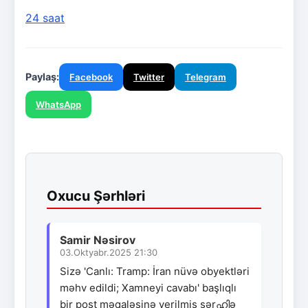
24 saat
Paylaş:
Facebook
Twitter
Telegram
WhatsApp
Oxucu Şərhləri
Samir Nəsirov
03.Oktyabr.2025 21:30
Sizə 'Canlı: Tramp: İran nüvə obyektləri
məhv edildi; Xamneyi cavabı' başlıqlı
bir post məqaləsinə verilmiş şərഹിə