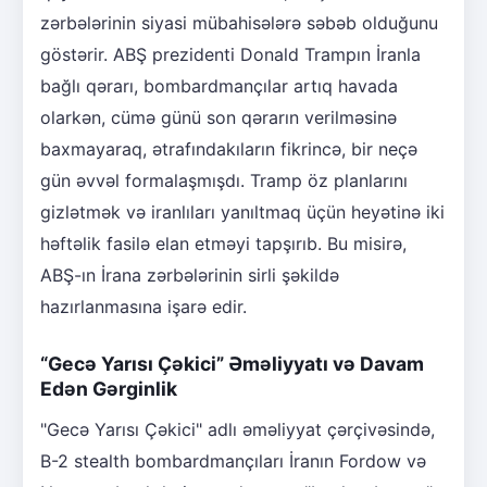
zərbələrinin siyasi mübahisələrə səbəb olduğunu
göstərir. ABŞ prezidenti Donald Trampın İranla
bağlı qərarı, bombardmançılar artıq havada
olarkən, cümə günü son qərarın verilməsinə
baxmayaraq, ətrafındakıların fikrincə, bir neçə
gün əvvəl formalaşmışdı. Tramp öz planlarını
gizlətmək və iranlıları yanıltmaq üçün heyətinə iki
həftəlik fasilə elan etməyi tapşırıb. Bu misirə,
ABŞ-ın İrana zərbələrinin sirli şəkildə
hazırlanmasına işarə edir.
“Gecə Yarısı Çəkici” Əməliyyatı və Davam
Edən Gərginlik
"Gecə Yarısı Çəkici" adlı əməliyyat çərçivəsində,
B-2 stealth bombardmançıları İranın Fordow və