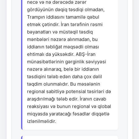
necə və nə dərəcədə zərər
gördüyünün dəqiq təsdiqi olmadan,
Trampın iddiasını tamamilə qəbul
etmək çətindir. İran tərəfinin rəsmi
bəyanatları və müstəqil təsdiq
mənbələri nəzərə alınmadan, bu
iddianın təbliğat məqsədli olması
ehtimalı da yüksəkdir. ABŞ-İran
münasibətlərinin gərginlik səviyyəsi
nəzərə alınaraq, belə bir iddianın
təsdiqini tələb edən daha çox dəlil
təqdim olunmalıdır. Bu məsələnin
regional sabitliyə potensial təsirləri də
araşdırılmağı tələb edir. İranın cavab
reaksiyası və bunun regional və qlobal
miqyasda yaratacağı fəsadlar diqqətlə
izlənilməlidir.