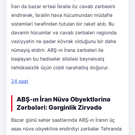
İran da bazar ertəsi İsrailə öz cavab zərbəsini
endirərək, İsrailin hava hücumundan müdafiə
sistemləri tərəfindən tutulan bir raket atıb. Bu
davamlı hücumlar və cavab zərbələri regionda
vəziyyətin nə qədər kövrək olduğunu bir daha
nümayiş etdirir. ABŞ-ın İrana zərbələri ilə
başlayan bu hadisələr silsiləsi beynəlxalq
təhlükəsizlik üçün ciddi narahatlıq doğurur.
24 saat
ABŞ-ın İran Nüvə Obyektlərinə
Zərbələri: Gərginlik Zirvədə
Bazar günü səhər saatlarında ABŞ-ın İranın üç
əsas nüvə obyektinə endirdiyi zərbələr Tehranda