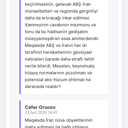
keçirilməsinin, gələcək ABŞ-İran
münasibətləri və regionda gərginliyi
daha da artıracağı inkar edilməz.
Xamneyinin cavabının məzmunu və
tonu da bu hadisənin gedişatını
müəyyənləşdirən əsas amillərdəndir.
Məqalədə ABŞ və İranın hər iki
tərəfinin hərəkətlərinin geosiyasi
nəticələri barədə daha ətraflı təhlil
verilə bilərdi. Məsələn, beynəlxalq
hüquq normalarının pozulması və
potensial əks-hücum ehtimalı nə
dərəcədə realdır?
Cəfər Orucov
23.İyul.2025 14:41
Məqalədə İran nüvə obyektlərinin
məhv edilməsi ilə bağlı iddianın