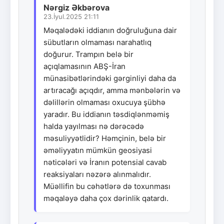
Nərgiz Əkbərova
23.İyul.2025 21:11
Məqalədəki iddianın doğruluğuna dair
sübutların olmaması narahatlıq
doğurur. Trampın belə bir
açıqlamasının ABŞ-İran
münasibətlərindəki gərginliyi daha da
artıracağı açıqdır, amma mənbələrin və
dəlillərin olmaması oxucuya şübhə
yaradır. Bu iddianın təsdiqlənməmiş
halda yayılması nə dərəcədə
məsuliyyətlidir? Həmçinin, belə bir
əməliyyatın mümkün geosiyasi
nəticələri və İranın potensial cavab
reaksiyaları nəzərə alınmalıdır.
Müəllifin bu cəhətlərə də toxunması
məqaləyə daha çox dərinlik qatardı.