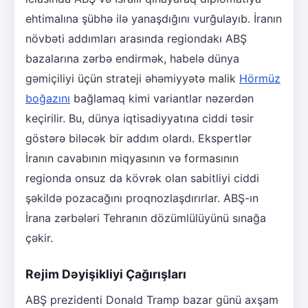
ehtimalına şübhə ilə yanaşdığını vurğulayıb. İranın
növbəti addımları arasında regiondakı ABŞ
bazalarına zərbə endirmək, habelə dünya
gəmiçiliyi üçün strateji əhəmiyyətə malik
Hörmüz
boğazını
bağlamaq kimi variantlar nəzərdən
keçirilir. Bu, dünya iqtisadiyyatına ciddi təsir
göstərə biləcək bir addım olardı. Ekspertlər
İranın cavabının miqyasının və formasının
regionda onsuz da kövrək olan sabitliyi ciddi
şəkildə pozacağını proqnozlaşdırırlar. ABŞ-ın
İrana zərbələri Tehranın dözümlülüyünü sınağa
çəkir.
Rejim Dəyişikliyi Çağırışları
ABŞ prezidenti Donald Tramp bazar günü axşam