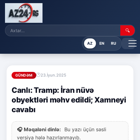
🔍
AZ
EN
RU
23.İyun.2025
GÜNDƏM
Canlı: Tramp: İran nüvə
obyektləri məhv edildi; Xamneyi
cavabı
🎧 Məqaləni dinlə:
Bu yazı üçün səsli
versiya hələ hazırlanmayıb.