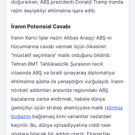
doğurarkən, ABŞ prezidenti Donald Tramp İranda
rejim dəyişikliyi ehtimalına işarə edib.
İranın Potensial Cavabı
İranın Xarici İşlər naziri Abbas Araqçi ABŞ-ın
hücumlarına cavab vermək üçün ölkəsinin
"müxtəlif seçimlərə" malik olduğunu bildirib.
Tehran BMT Təhlükəsizlik Şurasının təcili
iclasında ABŞ və İsraili qınayaraq diplomatiya
ehtimalına şübhə ilə yanaşdığını vurğulayıb. İranın
növbəti addımları arasında regiondakı ABŞ
bazalarına zərbə endirmək, habelə dünya
gəmiçiliyi üçün strateji əhəmiyyətə malik
Hörmüz
boğazını
bağlamaq kimi variantlar nəzərdən
keçirilir. Bu, dünya iqtisadiyyatına ciddi təsir
göstərə biləcək bir addım olardı. Ekspertlər