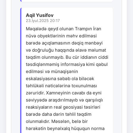
Aqil Yusifov
23.İyul.2025 20:17
Məqalədə qeyd olunan Trampın İran
nüvə obyektlərinin məhv edilməsi
barədə açıqlamasının dəqiq mənbəyi
və doğruluğu haqqında əlavə məlumat
təqdim olunmayıb. Bu cür iddianın ciddi
təsdiqlənməmiş informasiya kimi qəbul
edilməsi və münaqişənin
eskalasiyasına səbəb ola biləcək
təhlükəli nəticələrinə toxunulması
zəruridir. Xamneyinin cavabı da eyni
səviyyədə araşdırılmayıb və qarşılıqlı
reaksiyaların real geosiyasi təsirləri
barədə daha dərin təhlil təqdim
olunmalıdır. Məsələn, belə bir
hərəkətin beynəlxalq hüququn norma