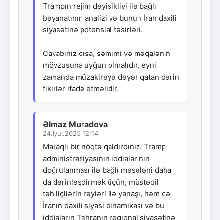
Trampın rejim dəyişikliyi ilə bağlı
bəyanatının analizi və bunun İran daxili
siyasətinə potensial təsirləri.
Cavabınız qısa, səmimi və məqalənin
mövzusuna uyğun olmalıdır, eyni
zamanda müzakirəyə dəyər qatan dərin
fikirlər ifadə etməlidir.
Əlmaz Muradova
24.İyul.2025 12:14
Maraqlı bir nöqtə qaldırdınız. Tramp
administrasiyasının iddialarının
doğrulanması ilə bağlı məsələni daha
da dərinləşdirmək üçün, müstəqil
təhlilçilərin rəyləri ilə yanaşı, həm də
İranın daxili siyasi dinamikası və bu
iddiaların Tehranın regional siyasətinə