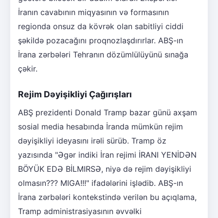
İranın cavabının miqyasının və formasının
regionda onsuz da kövrək olan sabitliyi ciddi
şəkildə pozacağını proqnozlaşdırırlar. ABŞ-ın
İrana zərbələri Tehranın dözümlülüyünü sınağa
çəkir.
Rejim Dəyişikliyi Çağırışları
ABŞ prezidenti Donald Tramp bazar günü axşam
sosial media hesabında İranda mümkün rejim
dəyişikliyi ideyasını irəli sürüb. Tramp öz
yazısında "Əgər indiki İran rejimi İRANI YENİDƏN
BÖYÜK EDƏ BİLMIRSƏ, niyə də rejim dəyişikliyi
olmasın??? MIGA!!!" ifadələrini işlədib. ABŞ-ın
İrana zərbələri kontekstində verilən bu açıqlama,
Tramp administrasiyasının əvvəlki