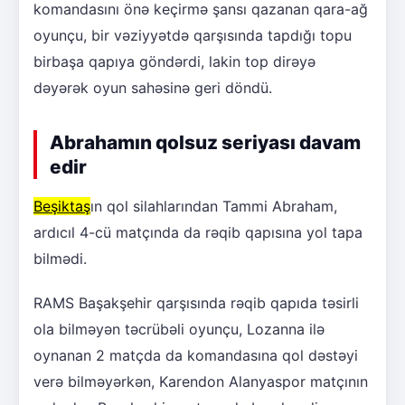
komandasını önə keçirmə şansı qazanan qara-ağ
oyunçu, bir vəziyyətdə qarşısında tapdığı topu
birbaşa qapıya göndərdi, lakin top dirəyə
dəyərək oyun sahəsinə geri döndü.
Abrahamın qolsuz seriyası davam
edir
Beşiktaş
ın qol silahlarından Tammi Abraham,
ardıcıl 4-cü matçında da rəqib qapısına yol tapa
bilmədi.
RAMS Başakşehir qarşısında rəqib qapıda təsirli
ola bilməyən təcrübəli oyunçu, Lozanna ilə
oynanan 2 matçda da komandasına qol dəstəyi
verə bilməyərkən, Karendon Alanyaspor matçının