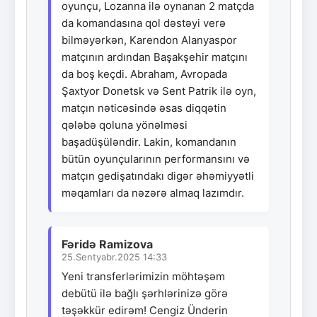
oyunçu, Lozanna ilə oynanan 2 matçda
da komandasına qol dəstəyi verə
bilməyərkən, Karendon Alanyaspor
matçının ardından Başakşehir matçını
da boş keçdi. Abraham, Avropada
Şaxtyor Donetsk və Sent Patrik ilə oyn,
matçın nəticəsində əsas diqqətin
qələbə qoluna yönəlməsi
başadüşüləndir. Lakin, komandanın
bütün oyunçularının performansını və
matçın gedişatındakı digər əhəmiyyətli
məqamları da nəzərə almaq lazımdır.
Fəridə Ramizova
25.Sentyabr.2025 14:33
Yeni transferlərimizin möhtəşəm
debütü ilə bağlı şərhlərinizə görə
təşəkkür edirəm! Cengiz Ünderin