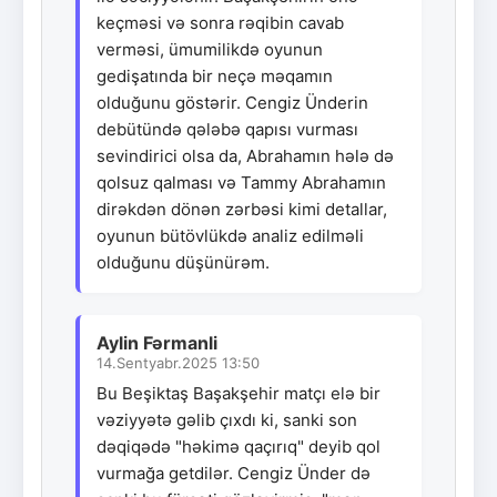
keçməsi və sonra rəqibin cavab
verməsi, ümumilikdə oyunun
gedişatında bir neçə məqamın
olduğunu göstərir. Cengiz Ünderin
debütündə qələbə qapısı vurması
sevindirici olsa da, Abrahamın hələ də
qolsuz qalması və Tammy Abrahamın
dirəkdən dönən zərbəsi kimi detallar,
oyunun bütövlükdə analiz edilməli
olduğunu düşünürəm.
Aylin Fərmanli
14.Sentyabr.2025 13:50
Bu Beşiktaş Başakşehir matçı elə bir
vəziyyətə gəlib çıxdı ki, sanki son
dəqiqədə "həkimə qaçırıq" deyib qol
vurmağa getdilər. Cengiz Ünder də