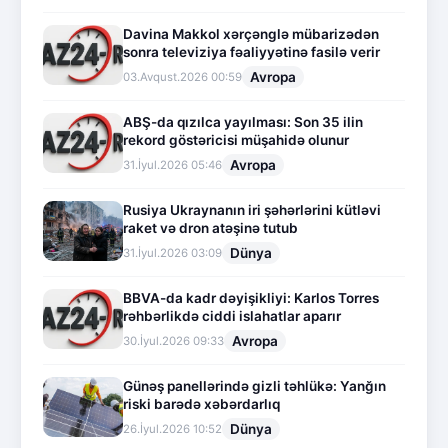
Davina Makkol xərçənglə mübarizədən
sonra televiziya fəaliyyətinə fasilə verir
Avropa
03.Avqust.2026 00:59
ABŞ-da qızılca yayılması: Son 35 ilin
rekord göstəricisi müşahidə olunur
Avropa
31.İyul.2026 05:46
Rusiya Ukraynanın iri şəhərlərini kütləvi
raket və dron atəşinə tutub
Dünya
31.İyul.2026 03:09
BBVA-da kadr dəyişikliyi: Karlos Torres
rəhbərlikdə ciddi islahatlar aparır
Avropa
30.İyul.2026 09:33
Günəş panellərində gizli təhlükə: Yanğın
riski barədə xəbərdarlıq
Dünya
26.İyul.2026 10:52