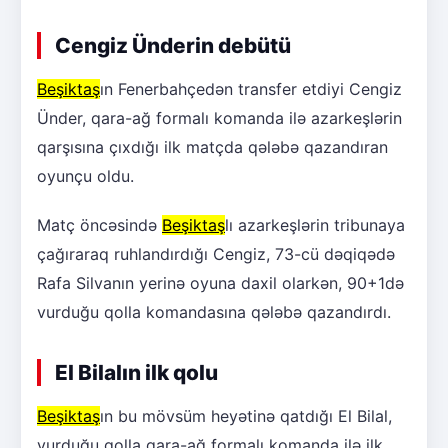
Cengiz Ünderin debütü
Beşiktaş
ın Fenerbahçedən transfer etdiyi Cengiz
Ünder, qara-ağ formalı komanda ilə azarkeşlərin
qarşısına çıxdığı ilk matçda qələbə qazandıran
oyunçu oldu.
Matç öncəsində
Beşiktaş
lı azarkeşlərin tribunaya
çağıraraq ruhlandırdığı Cengiz, 73-cü dəqiqədə
Rafa Silvanın yerinə oyuna daxil olarkən, 90+1də
vurduğu qolla komandasına qələbə qazandırdı.
El Bilalın ilk qolu
Beşiktaş
ın bu mövsüm heyətinə qatdığı El Bilal,
vurduğu qolla qara-ağ formalı komanda ilə ilk