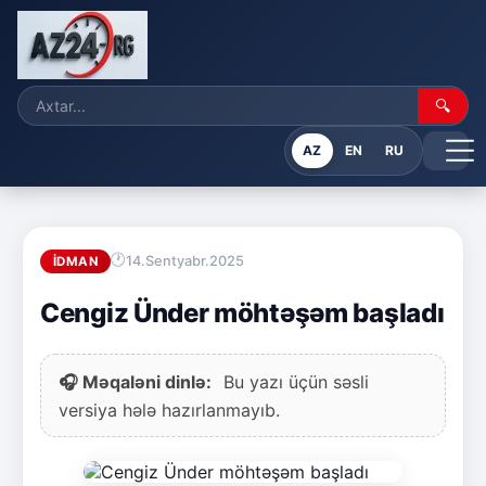
🔍
AZ
EN
RU
14.Sentyabr.2025
İDMAN
Cengiz Ünder möhtəşəm başladı
🎧 Məqaləni dinlə:
Bu yazı üçün səsli
versiya hələ hazırlanmayıb.