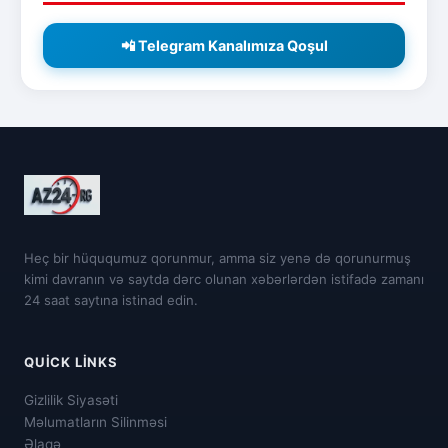
📲 Telegram Kanalımıza Qoşul
Heç bir hüququmuz qorunmur, amma siz yenə də qorunurmuş
kimi davranın və saytda dərc olunan xəbərlərdən istifadə zamanı
24 saat saytına istinad edin.
QUICK LINKS
Gizlilik Siyasəti
Məlumatların Silinməsi
Əlaqə