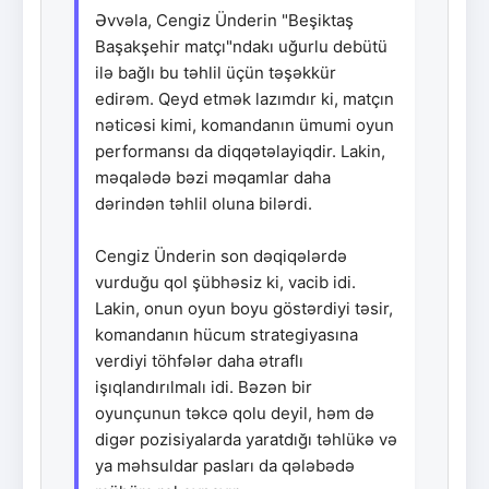
Əvvəla, Cengiz Ünderin "Beşiktaş
Başakşehir matçı"ndakı uğurlu debütü
ilə bağlı bu təhlil üçün təşəkkür
edirəm. Qeyd etmək lazımdır ki, matçın
nəticəsi kimi, komandanın ümumi oyun
performansı da diqqətəlayiqdir. Lakin,
məqalədə bəzi məqamlar daha
dərindən təhlil oluna bilərdi.
Cengiz Ünderin son dəqiqələrdə
vurduğu qol şübhəsiz ki, vacib idi.
Lakin, onun oyun boyu göstərdiyi təsir,
komandanın hücum strategiyasına
verdiyi töhfələr daha ətraflı
işıqlandırılmalı idi. Bəzən bir
oyunçunun təkcə qolu deyil, həm də
digər pozisiyalarda yaratdığı təhlükə və
ya məhsuldar pasları da qələbədə