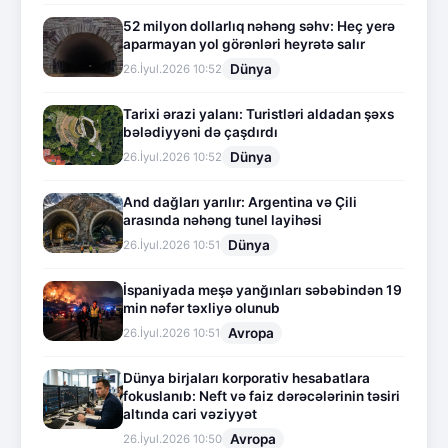
52 milyon dollarlıq nəhəng səhv: Heç yerə
aparmayan yol görənləri heyrətə salır
Dünya
26.İyul.2026 10:52
Tarixi ərazi yalanı: Turistləri aldadan şəxs
bələdiyyəni də çaşdırdı
Dünya
26.İyul.2026 10:52
And dağları yarılır: Argentina və Çili
arasında nəhəng tunel layihəsi
Dünya
26.İyul.2026 10:51
İspaniyada meşə yanğınları səbəbindən 19
min nəfər təxliyə olunub
Avropa
26.İyul.2026 10:51
Dünya birjaları korporativ hesabatlara
fokuslanıb: Neft və faiz dərəcələrinin təsiri
altında cari vəziyyət
Avropa
26.İyul.2026 10:50