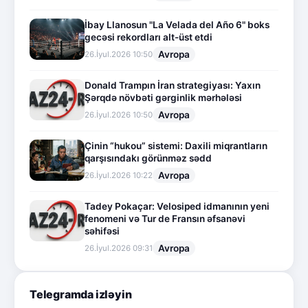
İbay Llanosun "La Velada del Año 6" boks
gecəsi rekordları alt-üst etdi
Avropa
26.İyul.2026 10:50
Donald Trampın İran strategiyası: Yaxın
Şərqdə növbəti gərginlik mərhələsi
Avropa
26.İyul.2026 10:50
Çinin “hukou” sistemi: Daxili miqrantların
qarşısındakı görünməz sədd
Avropa
26.İyul.2026 10:22
Tadey Pokaçar: Velosiped idmanının yeni
fenomeni və Tur de Fransın əfsanəvi
səhifəsi
Avropa
26.İyul.2026 09:31
Telegramda izləyin