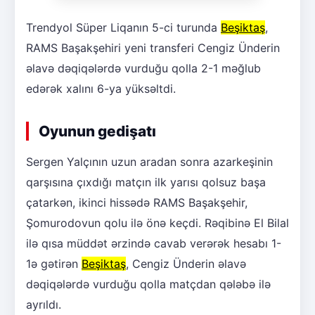
Trendyol Süper Liqanın 5-ci turunda
Beşiktaş
,
RAMS Başakşehiri yeni transferi Cengiz Ünderin
əlavə dəqiqələrdə vurduğu qolla 2-1 məğlub
edərək xalını 6-ya yüksəltdi.
Oyunun gedişatı
Sergen Yalçının uzun aradan sonra azarkeşinin
qarşısına çıxdığı matçın ilk yarısı qolsuz başa
çatarkən, ikinci hissədə RAMS Başakşehir,
Şomurodovun qolu ilə önə keçdi. Rəqibinə El Bilal
ilə qısa müddət ərzində cavab verərək hesabı 1-
1ə gətirən
Beşiktaş
, Cengiz Ünderin əlavə
dəqiqələrdə vurduğu qolla matçdan qələbə ilə
ayrıldı.