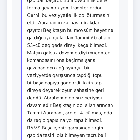
qapıdan keçirdi. Bu mövsüm ilk dəfə
forma geyinən yeni transferlərdən
Cerni, bu vəziyyətlə ilk qol ötürməsini
etdi. Abrahamın zərbəsi dirəkdən
qayıtdı Beşiktaşın bu mövsüm heyətinə
qatdığı oyunçulardan Tammi Abraham,
53-cü dəqiqədə dirəyi keçə bilmədi.
Matçın qolsuz davam etdiyi müddətdə
komandasını önə keçirmə şansı
qazanan qara-ağ oyunçu, bir
vəziyyətdə qarşısında tapdığı topu
birbaşa qapıya göndərdi, lakin top
dirəyə dəyərək oyun sahəsinə geri
döndü. Abrahamın qolsuz seriyası
davam edir Beşiktaşın qol silahlarından
Tammi Abraham, ardıcıl 4-cü matçında
da rəqib qapısına yol tapa bilmədi.
RAMS Başakşehir qarşısında rəqib
qapıda təsirli ola bilməyən təcrübəli