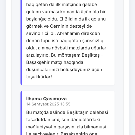
həqiqətən də ilk matçında qələbə
qolunu vurması komanda üçün əla bir
başlanğıc oldu. El Bilalın da ilk qolunu
görmək və Cerninin dəstəyi də
sevindirici idi. Abrahamın dirəkdən
dönən topu isə həqiqətən şanssızlıq
oldu, amma növbəti matçlarda uğurlar
arzulayırıq. Bu möhtəşəm Beşiktaş -
Başakşehir matçı haqqında
düşüncələrinizi bölüşdüyünüz üçün
təşəkkürlər!
İlhamə Qasımova
14.Sentyabr.2025 13:55
Bu matçda əslində Beşiktaşın qələbəsi
təsadüfdən çox, son dəqiqələrdəki
məğlubiyyətin qarşısını ala bilməməsi
ilə səciyyələnir. Başakşehirin önə