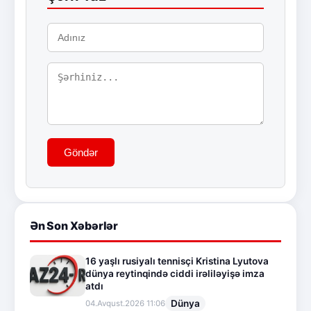
Göndər
Ən Son Xəbərlər
16 yaşlı rusiyalı tennisçi Kristina Lyutova
dünya reytinqində ciddi irəliləyişə imza
atdı
Dünya
04.Avqust.2026 11:06