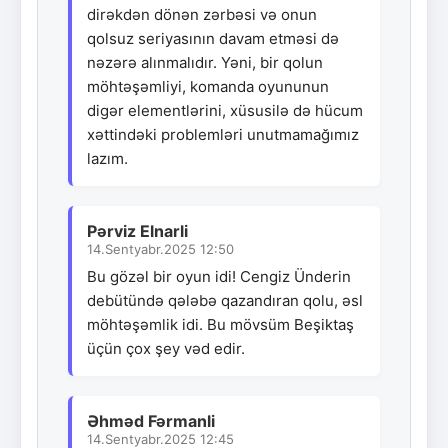
dirəkdən dönən zərbəsi və onun
qolsuz seriyasının davam etməsi də
nəzərə alınmalıdır. Yəni, bir qolun
möhtəşəmliyi, komanda oyununun
digər elementlərini, xüsusilə də hücum
xəttindəki problemləri unutmamağımız
lazım.
Pərviz Elnarli
14.Sentyabr.2025 12:50
Bu gözəl bir oyun idi! Cengiz Ünderin
debütündə qələbə qazandıran qolu, əsl
möhtəşəmlik idi. Bu mövsüm Beşiktaş
üçün çox şey vəd edir.
Əhməd Fərmanli
14.Sentyabr.2025 12:45