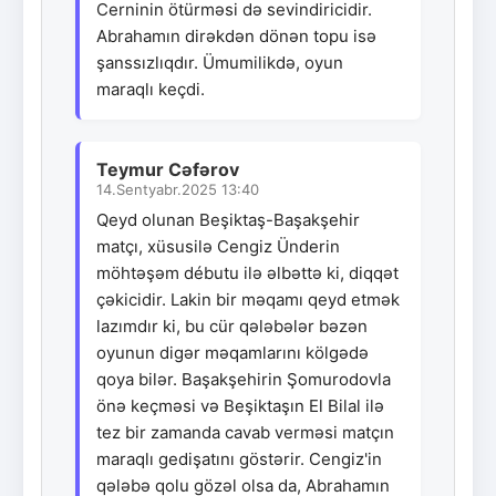
Cerninin ötürməsi də sevindiricidir.
Abrahamın dirəkdən dönən topu isə
şanssızlıqdır. Ümumilikdə, oyun
maraqlı keçdi.
Teymur Cəfərov
14.Sentyabr.2025 13:40
Qeyd olunan Beşiktaş-Başakşehir
matçı, xüsusilə Cengiz Ünderin
möhtəşəm débutu ilə əlbəttə ki, diqqət
çəkicidir. Lakin bir məqamı qeyd etmək
lazımdır ki, bu cür qələbələr bəzən
oyunun digər məqamlarını kölgədə
qoya bilər. Başakşehirin Şomurodovla
önə keçməsi və Beşiktaşın El Bilal ilə
tez bir zamanda cavab verməsi matçın
maraqlı gedişatını göstərir. Cengiz'in
qələbə qolu gözəl olsa da, Abrahamın