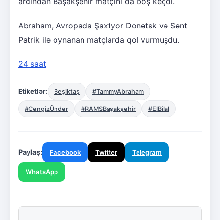
ardından Başakşehir matçını da boş keçdi.
Abraham, Avropada Şaxtyor Donetsk və Sent
Patrik ilə oynanan matçlarda qol vurmuşdu.
24 saat
Etiketlər:
Beşiktaş
#TammyAbraham
#CengizÜnder
#RAMSBaşakşehir
#ElBilal
Paylaş:
Facebook
Twitter
Telegram
WhatsApp