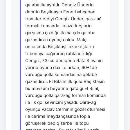
qələbə ilə ayrıldı. Cengiz Ünderin
debütü Beşiktaşın Fenerbahçedən
transfer etdiyi Cengiz Ünder, qara-ağ
formalı komanda ilə azarkeşlərin
qarşısına çıxdığı ilk matçda qələbə
qazandıran oyunçu oldu. Matç
öncəsində Beşiktaşlı azarkeşlərin
tribunaya çağıraraq ruhlandırdığı
Cengiz, 73-cü dəqiqədə Rafa Silvanın
yerinə oyuna daxil olarkən, 90+1də
vurduğu qolla komandasına qələbə
qazandırdı. El Bilalın ilk qolu Beşiktaşın
bu mövsüm heyətinə qatdığı El Bilal,
vurduğu qolla qara-ağ formalı komanda
ilə ilk qol sevincini yaşadı. Qara-ağ
oyunçu Vaclav Cerninin gözəl ötürməsi
ilə cərimə meydançasında topla
görüşərək dəqiq zərbə ilə topu