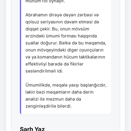
mühüm rol oynayır.
Abrahamın dirəyə dəyən zərbəsi və
qolsuz seriyasının davam etməsi də
diqqət çəkir. Bu, onun mövsüm
ərzindəki ümumi forması haqqında
suallar doğurur. Bəlkə də bu məqamda,
onun mövqeyindəki digər oyunçuların
və ya komandanın hücum taktikalarının
effektivliyi barədə də fikirlər
səsləndirilməli idi.
Ümumilikdə, məqalə yaxşı başlanğıcdır,
lakin bəzi məqamların daha dərin
analizi ilə məzmun daha da
zənginləşdirilə bilərdi.
Şərh Yaz