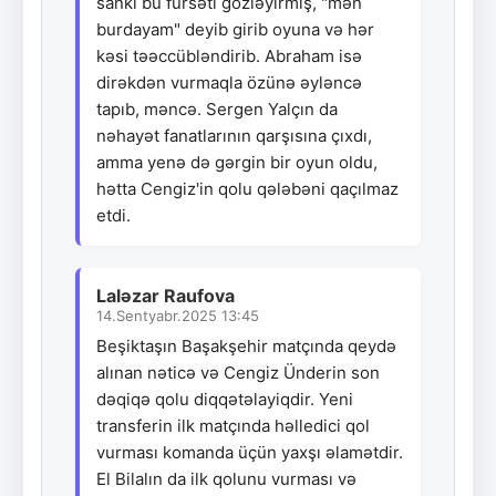
sanki bu fürsəti gözləyirmiş, "mən
burdayam" deyib girib oyuna və hər
kəsi təəccübləndirib. Abraham isə
dirəkdən vurmaqla özünə əyləncə
tapıb, məncə. Sergen Yalçın da
nəhayət fanatlarının qarşısına çıxdı,
amma yenə də gərgin bir oyun oldu,
hətta Cengiz'in qolu qələbəni qaçılmaz
etdi.
Laləzar Raufova
14.Sentyabr.2025 13:45
Beşiktaşın Başakşehir matçında qeydə
alınan nəticə və Cengiz Ünderin son
dəqiqə qolu diqqətəlayiqdir. Yeni
transferin ilk matçında həlledici qol
vurması komanda üçün yaxşı əlamətdir.
El Bilalın da ilk qolunu vurması və