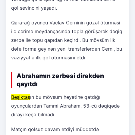
qol sevincini yaşadı.
Qara-ağ oyunçu Vaclav Cerninin gözəl ötürməsi
ilə cərimə meydançasında topla görüşərək dəqiq
zərbə ilə topu qapıdan keçirdi. Bu mövsüm ilk
dəfə forma geyinən yeni transferlərdən Cerni, bu
vəziyyətlə ilk qol ötürməsini etdi.
Abrahamın zərbəsi dirəkdən
qayıtdı
Beşiktaş
ın bu mövsüm heyətinə qatdığı
oyunçulardan Tammi Abraham, 53-cü dəqiqədə
dirəyi keçə bilmədi.
Matçın qolsuz davam etdiyi müddətdə