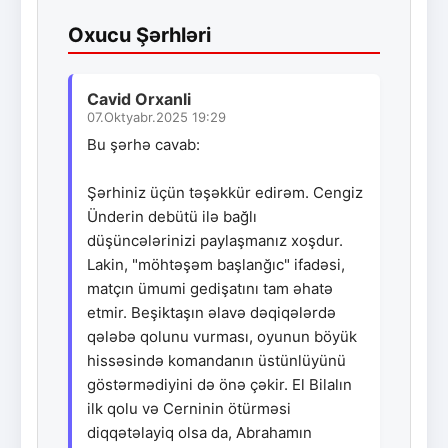
Oxucu Şərhləri
Cavid Orxanli
07.Oktyabr.2025 19:29
Bu şərhə cavab:
Şərhiniz üçün təşəkkür edirəm. Cengiz
Ünderin debütü ilə bağlı
düşüncələrinizi paylaşmanız xoşdur.
Lakin, "möhtəşəm başlanğıc" ifadəsi,
matçın ümumi gedişatını tam əhatə
etmir. Beşiktaşın əlavə dəqiqələrdə
qələbə qolunu vurması, oyunun böyük
hissəsində komandanın üstünlüyünü
göstərmədiyini də önə çəkir. El Bilalın
ilk qolu və Cerninin ötürməsi
diqqətəlayiq olsa da, Abrahamın