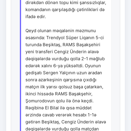
dirəkdən dönən topu kimi şanssızlıqlar,
komandanın qarşılaşdığı çətinlikləri də
ifadə edir.
Qeyd olunan məqalənin məzmunu
əsasında: Trendyol Süper Liqanın 5-ci
turunda Beşiktaş, RAMS Başakşehiri
yeni transferi Cengiz Ünderin əlavə
dəqiqələrdə vurduğu qolla 2-1 məğlub
edərək xalını 6-ya yüksəltdi. Oyunun
gedişatı Sergen Yalçının uzun aradan
sonra azarkeşinin qarşısına çıxdığı
matçın ilk yarısı qolsuz başa çatarkən,
ikinci hissədə RAMS Başakşehir,
Şomurodovun qolu ilə önə keçdi.
Rəqibinə El Bilal ilə qısa müddət
ərzində cavab verərək hesabı 1-1ə
gətirən Beşiktaş, Cengiz Ünderin əlavə
dəqiqələrdə vurduğu qolla matçdan