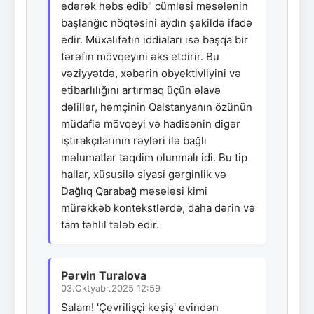
edərək həbs edib" cümləsi məsələnin
başlanğıc nöqtəsini aydın şəkildə ifadə
edir. Müxalifətin iddiaları isə başqa bir
tərəfin mövqeyini əks etdirir. Bu
vəziyyətdə, xəbərin obyektivliyini və
etibarlılığını artırmaq üçün əlavə
dəlillər, həmçinin Qalstanyanın özünün
müdafiə mövqeyi və hadisənin digər
iştirakçılarının rəyləri ilə bağlı
məlumatlar təqdim olunmalı idi. Bu tip
hallar, xüsusilə siyasi gərginlik və
Dağlıq Qarabağ məsələsi kimi
mürəkkəb kontekstlərdə, daha dərin və
tam təhlil tələb edir.
Pərvin Turalova
03.Oktyabr.2025 12:59
Salam! 'Çevrilişçi keşiş' evindən