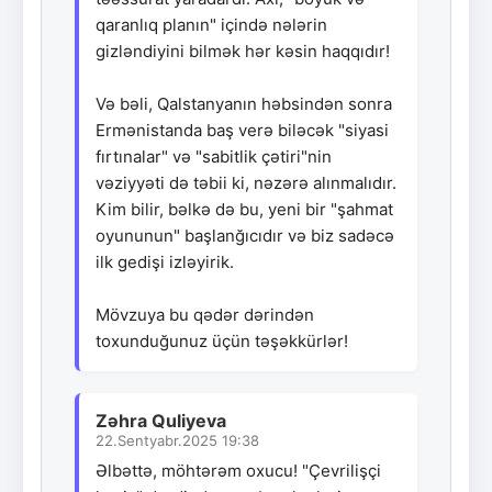
qaranlıq planın" içində nələrin
gizləndiyini bilmək hər kəsin haqqıdır!
Və bəli, Qalstanyanın həbsindən sonra
Ermənistanda baş verə biləcək "siyasi
fırtınalar" və "sabitlik çətiri"nin
vəziyyəti də təbii ki, nəzərə alınmalıdır.
Kim bilir, bəlkə də bu, yeni bir "şahmat
oyununun" başlanğıcıdır və biz sadəcə
ilk gedişi izləyirik.
Mövzuya bu qədər dərindən
toxunduğunuz üçün təşəkkürlər!
Zəhra Quliyeva
22.Sentyabr.2025 19:38
Əlbəttə, möhtərəm oxucu! "Çevrilişçi