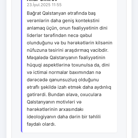
23.İyul.2025 11:55
Bağrat Qalstanyan ətrafında baş
verənlərin daha geniş kontekstini
anlamaq üçün, onun fəaliyyətinin dini
liderlər tərəfindən necə qəbul
olunduğunu və bu hərəkətlərin kilsənin
nüfuzuna təsirini araşdırmaq vacibdir.
Məqalədə Qalstanyanın fəaliyyətinin
hüquqi aspektlərinə toxunulsa da, dini
və ictimai normalar baxımından nə
dərəcədə qanunsuzluq olduğunu
ətraflı şəkildə izah etmək daha aydınlıq
gətirərdi. Bundan əlavə, oxuculara
Qalstanyanın motivləri və
hərəkətlərinin arxasındakı
ideologiyanın daha dərin bir təhlili
faydalı olardı.