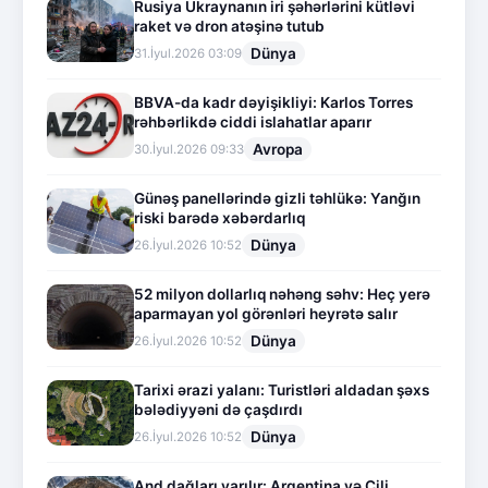
Rusiya Ukraynanın iri şəhərlərini kütləvi
raket və dron atəşinə tutub
Dünya
31.İyul.2026 03:09
BBVA-da kadr dəyişikliyi: Karlos Torres
rəhbərlikdə ciddi islahatlar aparır
Avropa
30.İyul.2026 09:33
Günəş panellərində gizli təhlükə: Yanğın
riski barədə xəbərdarlıq
Dünya
26.İyul.2026 10:52
52 milyon dollarlıq nəhəng səhv: Heç yerə
aparmayan yol görənləri heyrətə salır
Dünya
26.İyul.2026 10:52
Tarixi ərazi yalanı: Turistləri aldadan şəxs
bələdiyyəni də çaşdırdı
Dünya
26.İyul.2026 10:52
And dağları yarılır: Argentina və Çili