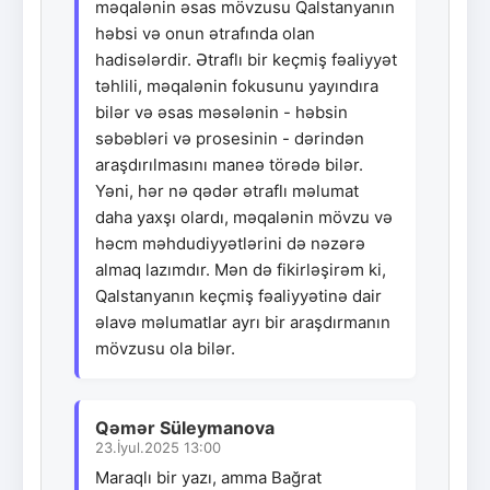
məqalənin əsas mövzusu Qalstanyanın
həbsi və onun ətrafında olan
hadisələrdir. Ətraflı bir keçmiş fəaliyyət
təhlili, məqalənin fokusunu yayındıra
bilər və əsas məsələnin - həbsin
səbəbləri və prosesinin - dərindən
araşdırılmasını maneə törədə bilər.
Yəni, hər nə qədər ətraflı məlumat
daha yaxşı olardı, məqalənin mövzu və
həcm məhdudiyyətlərini də nəzərə
almaq lazımdır. Mən də fikirləşirəm ki,
Qalstanyanın keçmiş fəaliyyətinə dair
əlavə məlumatlar ayrı bir araşdırmanın
mövzusu ola bilər.
Qəmər Süleymanova
23.İyul.2025 13:00
Maraqlı bir yazı, amma Bağrat