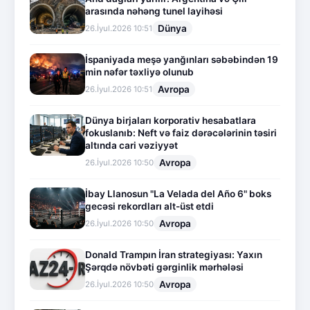
arasında nəhəng tunel layihəsi
Dünya
26.İyul.2026 10:51
İspaniyada meşə yanğınları səbəbindən 19
min nəfər təxliyə olunub
Avropa
26.İyul.2026 10:51
Dünya birjaları korporativ hesabatlara
fokuslanıb: Neft və faiz dərəcələrinin təsiri
altında cari vəziyyət
Avropa
26.İyul.2026 10:50
İbay Llanosun "La Velada del Año 6" boks
gecəsi rekordları alt-üst etdi
Avropa
26.İyul.2026 10:50
Donald Trampın İran strategiyası: Yaxın
Şərqdə növbəti gərginlik mərhələsi
Avropa
26.İyul.2026 10:50