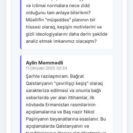
və ictimai normalara necə zidd
olduğunu tam anlaya bilərikmi?
Müəllifin "müqəddəs" planının bir
hissəsi olaraq, keşişin motivlərini və
gizli ideologiyalarını daha dərin şəkildə
analiz etmək imkanımız olacaqmı?
Aylin Məmmədli
11.Oktyabr.2025 02:24
Şərhlə razılaşmıram. Bağrat
Qalstanyanın "çevrilişçi keşiş" olaraq
xarakterizə edilməsi və onunla bağlı
xəbərlərdə yer alan ittihamlar, ilk
növbədə Ermənistan rəsmilərinin
açıqlamalarına və Baş nazir Nikol
Paşinyanın bəyanatlarına əsaslanır. Bu
açıqlamalarda Qalstanyanın və