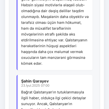
Həbsin siyasi motivlərlə əlaqəli olub-
olmadığına dair dəqiq dəlillər təqdim
olunmayıb. Məqalənin daha obyektiv və
tərəfsiz olması üçün həm hökumət,
həm də müxalifət tərəflərinin
mövqelərinin ətraflı şəkildə əks
etdirilməsinə ehtiyac var. Qalstanyanın
hərəkətlərinin hüquqi aspektləri
haqqında daha çox məlumat vermək
oxucuların tam mənzərəni görməsinə
kömək edər.
Şahin Qarayev
23.İyul.2025 07:00
Bağrat Qalstanyan'ın tutuklanmasıyla
ilgili haber, oldukça ilgi çekici detaylar
sunuyor. Ancak, Qalstanyan'ın