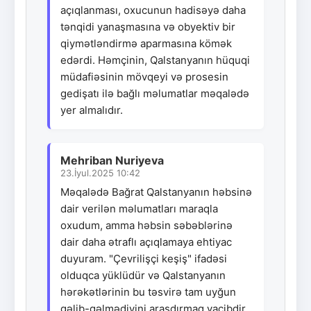
açıqlanması, oxucunun hadisəyə daha
tənqidi yanaşmasına və obyektiv bir
qiymətləndirmə aparmasına kömək
edərdi. Həmçinin, Qalstanyanın hüquqi
müdafiəsinin mövqeyi və prosesin
gedişatı ilə bağlı məlumatlar məqalədə
yer almalıdır.
Mehriban Nuriyeva
23.İyul.2025 10:42
Məqalədə Bağrat Qalstanyanın həbsinə
dair verilən məlumatları maraqla
oxudum, amma həbsin səbəblərinə
dair daha ətraflı açıqlamaya ehtiyac
duyuram. "Çevrilişçi keşiş" ifadəsi
olduqca yüklüdür və Qalstanyanın
hərəkətlərinin bu təsvirə tam uyğun
gəlib-gəlmədiyini araşdırmaq vacibdir.