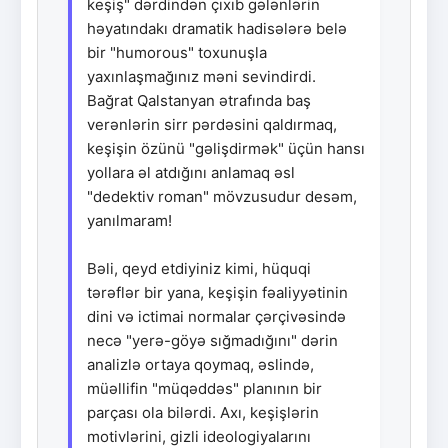
keşiş" dərdindən çıxıb gələnlərin
həyatındakı dramatik hadisələrə belə
bir "humorous" toxunuşla
yaxınlaşmağınız məni sevindirdi.
Bağrat Qalstanyan ətrafında baş
verənlərin sirr pərdəsini qaldırmaq,
keşişin özünü "gəlişdirmək" üçün hansı
yollara əl atdığını anlamaq əsl
"dedektiv roman" mövzusudur desəm,
yanılmaram!
Bəli, qeyd etdiyiniz kimi, hüquqi
tərəflər bir yana, keşişin fəaliyyətinin
dini və ictimai normalar çərçivəsində
necə "yerə-göyə sığmadığını" dərin
analizlə ortaya qoymaq, əslində,
müəllifin "müqəddəs" planının bir
parçası ola bilərdi. Axı, keşişlərin
motivlərini, gizli ideologiyalarını