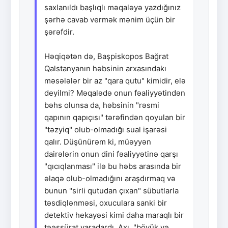
saxlanıldı başlıqlı məqaləyə yazdığınız
şərhə cavab vermək mənim üçün bir
şərəfdir.
Həqiqətən də, Başpiskopos Bağrat
Qalstanyanın həbsinin arxasındakı
məsələlər bir az "qara qutu" kimidir, elə
deyilmi? Məqalədə onun fəaliyyətindən
bəhs olunsa da, həbsinin "rəsmi
qapının qapıçısı" tərəfindən qoyulan bir
"təzyiq" olub-olmadığı sual işarəsi
qalır. Düşünürəm ki, müəyyən
dairələrin onun dini fəaliyyətinə qarşı
"qıcıqlanması" ilə bu həbs arasında bir
əlaqə olub-olmadığını araşdırmaq və
bunun "sirli qutudan çıxan" sübutlarla
təsdiqlənməsi, oxuculara sanki bir
detektiv hekayəsi kimi daha maraqlı bir
təəssürat yaradardı. Axı, "böyük və