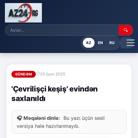
🔍
AZ
EN
RU
25.İyun.2025
GÜNDƏM
'Çevrilişçi keşiş' evindən
saxlanıldı
🎧 Məqaləni dinlə:
Bu yazı üçün səsli
versiya hələ hazırlanmayıb.