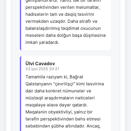
genişləndirərdi. Yalnız tək bir tərəfin
perspektivindən verilən məlumatlar,
hadisələrin tam və dəqiq təsvirini
verməkdən uzaqdır. Daha ətraflı və
balanslaşdırılmış təqdimat oxucunun
məsələni daha dolğun başa düşməsinə
imkan yaradardı.
Ülvi Cavadov
23.İyul.2025 20:21
Tamamilə razıyam ki, Bağrat
Qalstanyanın "çevrilişçi" kimi təsvirinə
dair daha konkret nümunələr və
müstəqil araşdırmaların nəticələri
məqaləyə əlavə dəyər qatardı.
Məqalənin obyektivliyi, yalnız bir
tərəfin perspektivindən bəhs etməsi
səbəbindən şübhə altındadır. Ancaq,