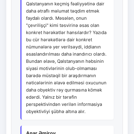
Qalstanyanın keçmiş fəaliyyətinə dair
daha ətraflı məlumat təqdim etmək
faydalı olardı. Məsələn, onun
"çevrilişçi" kimi təsvirinə əsas olan
konkret hərəkətlər hansılardır? Yazıda
bu cür hərəkətlərə dair konkret
nümunələrə yer verilsəydi, iddianın
əsaslandırılması daha inandırıcı olardı.
Bundan əlavə, Qalstanyanın həbsinin
siyasi motivlərinin olub-olmaması
barədə müstəqil bir araşdırmanın
nəticələrinin əlavə edilməsi oxucunun
daha obyektiv rəy qurmasına kömək
edərdi. Yalnız bir tərəfin
perspektivindən verilən informasiya
obyektivliyi şübhə altına alır.
Anar Əmirov