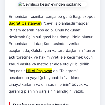
Ermənistan rəsmiləri çərşənbə günü Başpiskopos
Bağrat Qalstanyan
ı "çevriliş planlaşdırmaqda"
ittiham edərək həbs edib. Onun hökuməti
devirmək üçün sui-qəsd hazırladığı iddia olunur.
Ermənistan İstintaq Komitəsindən verilən
açıqlamada, Qalstanyan və tərəfdaşlarının "terror
aktı törətmək və hakimiyyəti ələ keçirmək üçün
zəruri vasitə və metodlar əldə etdiyi" bildirilib.
Baş nazir
Nikol Paşinyan
da "Telegram"
hesabından yaydığı bəyanatda "varlıların,
cinayətkarların və din xadimlərinin" böyük və
qaranlıq planının qarşısının alındığını yazıb.