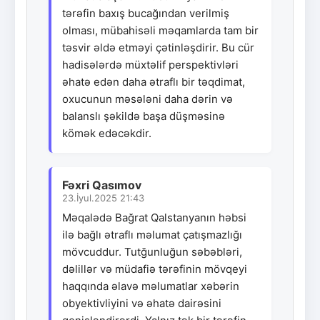
tərəfin baxış bucağından verilmiş
olması, mübahisəli məqamlarda tam bir
təsvir əldə etməyi çətinləşdirir. Bu cür
hadisələrdə müxtəlif perspektivləri
əhatə edən daha ətraflı bir təqdimat,
oxucunun məsələni daha dərin və
balanslı şəkildə başa düşməsinə
kömək edəcəkdir.
Fəxri Qasımov
23.İyul.2025 21:43
Məqalədə Bağrat Qalstanyanın həbsi
ilə bağlı ətraflı məlumat çatışmazlığı
mövcuddur. Tutğunluğun səbəbləri,
dəlillər və müdafiə tərəfinin mövqeyi
haqqında əlavə məlumatlar xəbərin
obyektivliyini və əhatə dairəsini