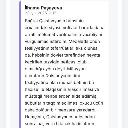
İlhamə Paşayeva
23.İyul.2025 11:15
Bağrat Qalstanyanın həbsinin
arxasındakı siyasi motivlər barədə daha
ətraflı məlumat verilməsinin vacibliyini
vurğulamaq istərdim. Məqalədə onun
fəaliyyətinin təfərrüatları əks olunsa
da, həbsinin dövlət tərəfindən həyata
keçirilən təzyiqin nəticəsi olub-
olmadığı aydın deyil. Müəyyən
dairələrin Qalstanyanın dini
fəaliyyətinə olan münasibətinin bu
hadisə ilə əlaqəsinin araşdırılması və
müstəqil mənbələrdən əldə edilmiş
sübutların təqdim edilməsi oxucu üçün
daha dolğun bir mənzərə yaradardı.
Həmçinin, Qalstanyanın həbsindən
sonra baş verə biləcək hadisələrin