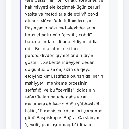
tərəfdaşlarının "terror aktı törətmək və
hakimiyyəti ələ keçirmək üçün zəruri
vasitə və metodlar əldə etdiyi" qeyd
olunur. Müxalifətin ittihamları isə
Paşinyanın hökumət əleyhdarlarını
həbs etmək üçün "çevriliş cəhdi"
bəhanəsindən istifadə etdiyini iddia
edir. Bu, məsələnin iki fərqli
perspektivdən qiymətləndirildiyini
göstərir. Xəbərdə müəyyən qədər
dolğunluq olsa da, sizin də qeyd
etdiyiniz kimi, istifadə olunan dəlillərin
mahiyyəti, məhkəmə proesinin
şəffaflığı və bu "çevriliş" iddiasının
təfərrüatları barədə daha ətraflı
məlumata ehtiyac olduğu şübhəsizdir.
Lakin, "Ermənistan rəsmiləri çərşənbə
günü Başpiskopos Bağrat Qalstanyanı
'çevriliş planlaşdırmaqda' ittiham