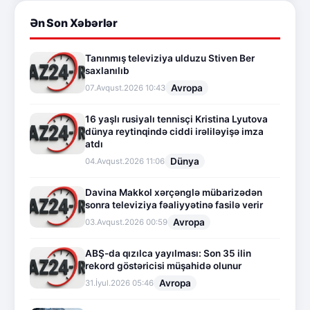
Ən Son Xəbərlər
Tanınmış televiziya ulduzu Stiven Ber
saxlanılıb
Avropa
07.Avqust.2026 10:43
16 yaşlı rusiyalı tennisçi Kristina Lyutova
dünya reytinqində ciddi irəliləyişə imza
atdı
Dünya
04.Avqust.2026 11:06
Davina Makkol xərçənglə mübarizədən
sonra televiziya fəaliyyətinə fasilə verir
Avropa
03.Avqust.2026 00:59
ABŞ-da qızılca yayılması: Son 35 ilin
rekord göstəricisi müşahidə olunur
Avropa
31.İyul.2026 05:46