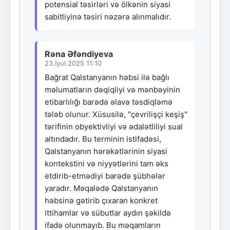
potensial təsirləri və ölkənin siyasi
sabitliyinə təsiri nəzərə alınmalıdır.
Rəna Əfəndiyeva
23.İyul.2025 11:10
Bağrat Qalstanyanın həbsi ilə bağlı
məlumatların dəqiqliyi və mənbəyinin
etibarlılığı barədə əlavə təsdiqləmə
tələb olunur. Xüsusilə, "çevrilişçi keşiş"
tərifinin obyektivliyi və ədalətliliyi sual
altındadır. Bu terminin istifadəsi,
Qalstanyanın hərəkətlərinin siyasi
kontekstini və niyyətlərini tam əks
etdirib-etmədiyi barədə şübhələr
yaradır. Məqalədə Qalstanyanın
həbsinə gətirib çıxaran konkret
ittihamlar və sübutlar aydın şəkildə
ifadə olunmayıb. Bu məqamların