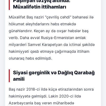
Paşinyan təzyiq altında:
Müxalifətin ittihamları
Müxalifət Baş naziri "çevriliş cəhdi" bəhanəsi ilə
hökumət əleyhdarlarını həbs etməkdə
günahlandırır. Keçən ay da oxşar həbslər baş
verib. Daha əvvəl Rusiya-Ermənistan əmlak
milyarderi Samvel Karapetyan da ictimai şəkildə
hakimiyyəti qəsb etməyə çağırmaqda ittiham
olunaraq həbs edilmişdi.
Siyasi gərginlik və Dağlıq Qarabağ
amili
Baş nazir 2018-ci ildə küçə etirazlarından sonra
hakimiyyətə gəlmişdi. Lakin 2020-ci ildə
Azərbaycanla baş verən müharibədə