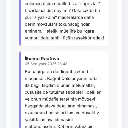
anlamaq üçün müəllif bizə "süprizlər"
hazırlamalıdır, deyilmi? Gələcəkdə bu
cür "siyasi-dini" macəralarda daha
dərin mövzulara toxunacağından
əminəm. Hələlik, müəllifə bu "qara
yumor" dolu təhlili üçün təşəkkür edək!
İlhamə Raufova
05.Sentyabr.2025 18:48
Bu həqiqətən də diqqət çəkən bir
məqamdır. Bağrat Qalstanyanın həbsi
ilə bağlı təqdim olunan məlumatlar,
xüsusilə də tutulma səbəbləri, dəlillər
və onun müdafiə tərəfinin mövqeyi
haqqında əlavə detalların olmaması,
oxucunun hadisələri tam və obyektiv
şəkildə anlaya bilməsini
məhdudlaşdırır. Xəbərin yalnız bir