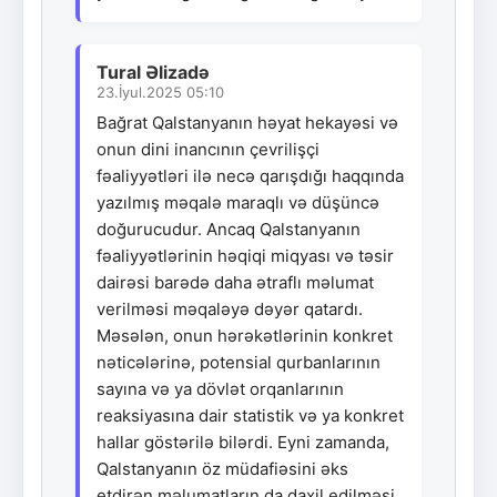
Tural Əlizadə
23.İyul.2025 05:10
Bağrat Qalstanyanın həyat hekayəsi və
onun dini inancının çevrilişçi
fəaliyyətləri ilə necə qarışdığı haqqında
yazılmış məqalə maraqlı və düşüncə
doğurucudur. Ancaq Qalstanyanın
fəaliyyətlərinin həqiqi miqyası və təsir
dairəsi barədə daha ətraflı məlumat
verilməsi məqaləyə dəyər qatardı.
Məsələn, onun hərəkətlərinin konkret
nəticələrinə, potensial qurbanlarının
sayına və ya dövlət orqanlarının
reaksiyasına dair statistik və ya konkret
hallar göstərilə bilərdi. Eyni zamanda,
Qalstanyanın öz müdafiəsini əks
etdirən məlumatların da daxil edilməsi