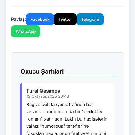
Paylaş:
Facebook
Twitter
Telegram
WhatsApp
Oxucu Şərhləri
Tural Qasımov
12.Oktyabr.2025 20:43
Bağrat Qalstanyan ətrafında baş
verənlər həqiqətən də bir "dedektiv
romanı" xatırladır. Lakin bu hadisələrin
yalnız "humorous" tərəflərinə
fokuslanmaqla, onun fəaliyyətinin dini