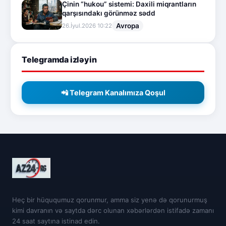
Çinin “hukou” sistemi: Daxili miqrantların
qarşısındakı görünməz sədd
Avropa
26.İyul.2026 10:22
Telegramda izləyin
📲 Telegram Kanalımıza Qoşul
Heç bir hüququmuz qorunmur, amma siz yenə də qorunurmuş
kimi davranın və saytda dərc olunan xəbərlərdən istifadə zamanı
24 saat saytına istinad edin.