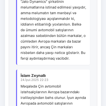
"Jato Dynamics" şirkətinin
məlumatlarına istinad edilməsi yaxşıdır,
amma məlumatın tam mənbəyi və
metodologiyası açıqlanmalıdır ki,
iddianın etibarlılığı yoxlanılsın. Bəlkə
də ümumi avtomobil satışlarının
azalması səbəbindən bütün markalar, o
cümlədən Avropa markaları da bazar
payını itirir, ancaq Çin markaları
nisbətən daha yaxşı nəticə göstərir. Bu
fərqi aydınlaşdırmaq vacibdir.
İslam Zeynallı
24.İyul.2025 22:23
Məqalədə Çin avtomobil
istehsalçılarının Avropa bazarındakı
irəliləyişindən bəhs olunur. İyun ayında
Avropada avtomobil satışlarının