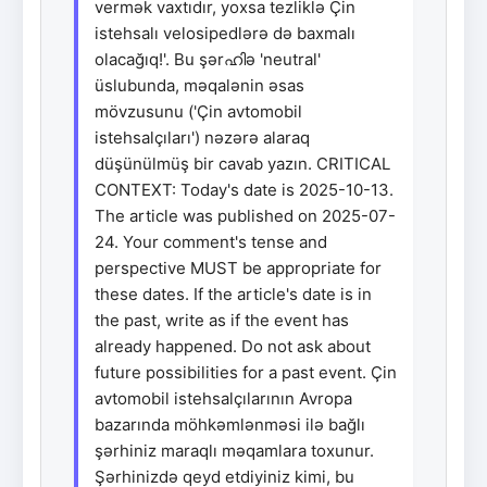
vermək vaxtıdır, yoxsa tezliklə Çin
istehsalı velosipedlərə də baxmalı
olacağıq!'. Bu şərഹിə 'neutral'
üslubunda, məqalənin əsas
mövzusunu ('Çin avtomobil
istehsalçıları') nəzərə alaraq
düşünülmüş bir cavab yazın. CRITICAL
CONTEXT: Today's date is 2025-10-13.
The article was published on 2025-07-
24. Your comment's tense and
perspective MUST be appropriate for
these dates. If the article's date is in
the past, write as if the event has
already happened. Do not ask about
future possibilities for a past event. Çin
avtomobil istehsalçılarının Avropa
bazarında möhkəmlənməsi ilə bağlı
şərhiniz maraqlı məqamlara toxunur.
Şərhinizdə qeyd etdiyiniz kimi, bu