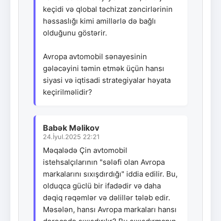
keçidi və qlobal təchizat zəncirlərinin
həssaslığı kimi amillərlə də bağlı
olduğunu göstərir.
Avropa avtomobil sənayesinin
gələcəyini təmin etmək üçün hansı
siyasi və iqtisadi strategiyalar həyata
keçirilməlidir?
Babək Məlikov
24.İyul.2025 22:21
Məqalədə Çin avtomobil
istehsalçılarının "sələfi olan Avropa
markalarını sıxışdırdığı" iddia edilir. Bu,
olduqca güclü bir ifadədir və daha
dəqiq rəqəmlər və dəlillər tələb edir.
Məsələn, hansı Avropa markaları hansı