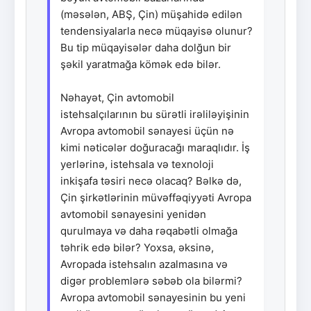
(məsələn, ABŞ, Çin) müşahidə edilən
tendensiyalarla necə müqayisə olunur?
Bu tip müqayisələr daha dolğun bir
şəkil yaratmağa kömək edə bilər.
Nəhayət, Çin avtomobil
istehsalçılarının bu sürətli irəliləyişinin
Avropa avtomobil sənayesi üçün nə
kimi nəticələr doğuracağı maraqlıdır. İş
yerlərinə, istehsala və texnoloji
inkişafa təsiri necə olacaq? Bəlkə də,
Çin şirkətlərinin müvəffəqiyyəti Avropa
avtomobil sənayesini yenidən
qurulmaya və daha rəqabətli olmağa
təhrik edə bilər? Yoxsa, əksinə,
Avropada istehsalın azalmasına və
digər problemlərə səbəb ola bilərmi?
Avropa avtomobil sənayesinin bu yeni