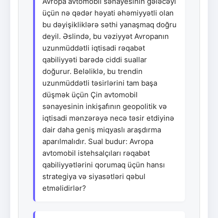
Avropa avtomobil sənayesinin gələcəyi
üçün nə qədər həyati əhəmiyyətli olan
bu dəyişikliklərə səthi yanaşmaq doğru
deyil. Əslində, bu vəziyyət Avropanın
uzunmüddətli iqtisadi rəqabət
qabiliyyəti barədə ciddi suallar
doğurur. Beləliklə, bu trendin
uzunmüddətli təsirlərini tam başa
düşmək üçün Çin avtomobil
sənayesinin inkişafının geopolitik və
iqtisadi mənzərəyə necə təsir etdiyinə
dair daha geniş miqyaslı araşdırma
aparılmalıdır. Sual budur: Avropa
avtomobil istehsalçıları rəqabət
qabiliyyətlərini qorumaq üçün hansı
strategiya və siyasətləri qəbul
etməlidirlər?