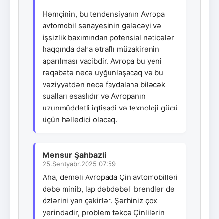
Həmçinin, bu tendensiyanın Avropa
avtomobil sənayesinin gələcəyi və
işsizlik baxımından potensial nəticələri
haqqında daha ətraflı müzakirənin
aparılması vacibdir. Avropa bu yeni
rəqabətə necə uyğunlaşacaq və bu
vəziyyətdən necə faydalana biləcək
sualları əsaslıdır və Avropanın
uzunmüddətli iqtisadi və texnoloji gücü
üçün həlledici olacaq.
Mənsur Şahbazli
25.Sentyabr.2025 07:59
Aha, deməli Avropada Çin avtomobilləri
dəbə minib, lap dəbdəbəli brendlər də
özlərini yan çəkirlər. Şərhiniz çox
yerindədir, problem təkcə Çinlilərin