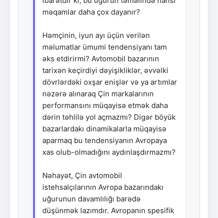
ibarətdir ki, bu uğurun təməlində hansı
məqamlar daha çox dayanır?
Həmçinin, iyun ayı üçün verilən
məlumatlar ümumi tendensiyanı tam
əks etdirirmi? Avtomobil bazarının
tarixən keçirdiyi dəyişikliklər, əvvəlki
dövrlərdəki oxşar enişlər və ya artımlar
nəzərə alınaraq Çin markalarının
performansını müqayisə etmək daha
dərin təhlilə yol açmazmı? Digər böyük
bazarlardakı dinamikalarla müqayisə
aparmaq bu tendensiyanın Avropaya
xas olub-olmadığını aydınlaşdırmazmı?
Nəhayət, Çin avtomobil
istehsalçılarının Avropa bazarındakı
uğurunun davamlılığı barədə
düşünmək lazımdır. Avropanın spesifik