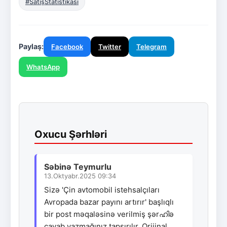
#SatışStatistikası
Paylaş:
Facebook
Twitter
Telegram
WhatsApp
Oxucu Şərhləri
Səbinə Teymurlu
13.Oktyabr.2025 09:34
Sizə 'Çin avtomobil istehsalçıları
Avropada bazar payını artırır' başlıqlı
bir post məqaləsinə verilmiş şərഹിə
cavab yazmağınız tapşırılır. Orijinal