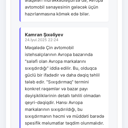
əlaqələri mürəkkəbləşdirsə də, Avropa
avtomobil sənayesinin gələcək üçün
hazırlanmasına kömək edə bilər.
Kamran Şıxəliyev
24.İyul.2025 22:24
Məqalədə Çin avtomobil
istehsalçılarının Avropa bazarında
"sələfi olan Avropa markalarını
sıxışdırdığı" iddia edilir. Bu, olduqca
güclü bir ifadədir və daha dəqiq təhlil
tələb edir. "Sıxışdırmaq" termini
konkret rəqəmlər və bazar payı
dəyişikliklərinin detallı təhlili olmadan
qeyri-dəqiqdir. Hansı Avropa
markalarının sıxışdırıldığı, bu
sıxışdırmanın həcmi və müddəti barədə
spesifik məlumatlar təqdim olunmalıdır.