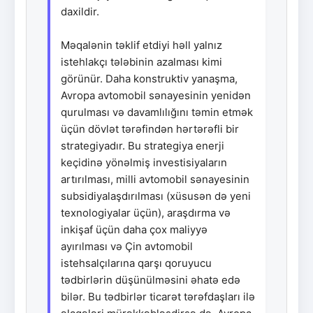
daxildir.
Məqalənin təklif etdiyi həll yalnız
istehlakçı tələbinin azalması kimi
görünür. Daha konstruktiv yanaşma,
Avropa avtomobil sənayesinin yenidən
qurulması və davamlılığını təmin etmək
üçün dövlət tərəfindən hərtərəfli bir
strategiyadır. Bu strategiya enerji
keçidinə yönəlmiş investisiyaların
artırılması, milli avtomobil sənayesinin
subsidiyalaşdırılması (xüsusən də yeni
texnologiyalar üçün), araşdırma və
inkişaf üçün daha çox maliyyə
ayırılması və Çin avtomobil
istehsalçılarına qarşı qoruyucu
tədbirlərin düşünülməsini əhatə edə
bilər. Bu tədbirlər ticarət tərəfdaşları ilə