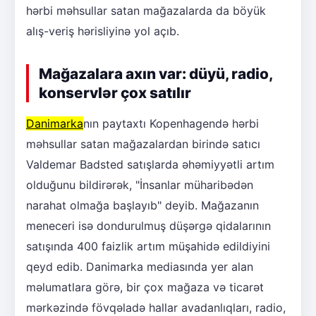
hərbi məhsullar satan mağazalarda da böyük
alış-veriş hərisliyinə yol açıb.
Mağazalara axın var: düyü, radio,
konservlər çox satılır
Danimarka
nın paytaxtı Kopenhagendə hərbi
məhsullar satan mağazalardan birində satıcı
Valdemar Badsted satışlarda əhəmiyyətli artım
olduğunu bildirərək, "İnsanlar müharibədən
narahat olmağa başlayıb" deyib. Mağazanın
meneceri isə dondurulmuş düşərgə qidalarının
satışında 400 faizlik artım müşahidə edildiyini
qeyd edib. Danimarka mediasında yer alan
məlumatlara görə, bir çox mağaza və ticarət
mərkəzində fövqəladə hallar avadanlıqları, radio,