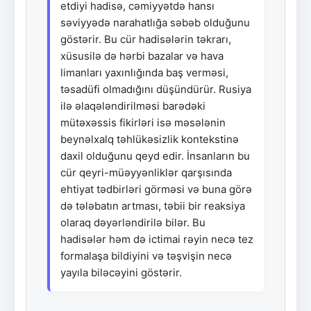
etdiyi hadisə, cəmiyyətdə hansı
səviyyədə narahatlığa səbəb olduğunu
göstərir. Bu cür hadisələrin təkrarı,
xüsusilə də hərbi bazalar və hava
limanları yaxınlığında baş verməsi,
təsadüfi olmadığını düşündürür. Rusiya
ilə əlaqələndirilməsi barədəki
mütəxəssis fikirləri isə məsələnin
beynəlxalq təhlükəsizlik kontekstinə
daxil olduğunu qeyd edir. İnsanların bu
cür qeyri-müəyyənliklər qarşısında
ehtiyat tədbirləri görməsi və buna görə
də tələbatın artması, təbii bir reaksiya
olaraq dəyərləndirilə bilər. Bu
hadisələr həm də ictimai rəyin necə tez
formalaşa bildiyini və təşvişin necə
yayıla biləcəyini göstərir.