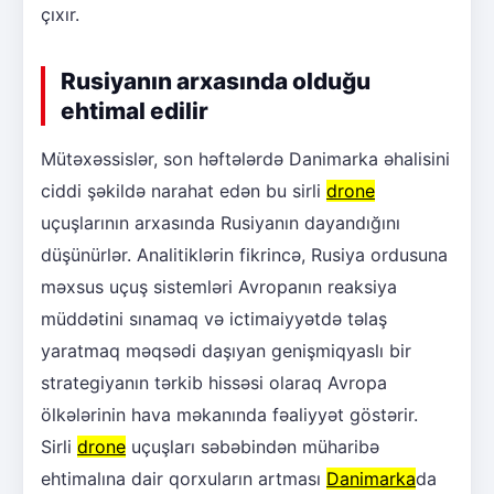
çıxır.
Rusiyanın arxasında olduğu
ehtimal edilir
Mütəxəssislər, son həftələrdə Danimarka əhalisini
ciddi şəkildə narahat edən bu sirli
drone
uçuşlarının arxasında Rusiyanın dayandığını
düşünürlər. Analitiklərin fikrincə, Rusiya ordusuna
məxsus uçuş sistemləri Avropanın reaksiya
müddətini sınamaq və ictimaiyyətdə təlaş
yaratmaq məqsədi daşıyan genişmiqyaslı bir
strategiyanın tərkib hissəsi olaraq Avropa
ölkələrinin hava məkanında fəaliyyət göstərir.
Sirli
drone
uçuşları səbəbindən müharibə
ehtimalına dair qorxuların artması
Danimarka
da