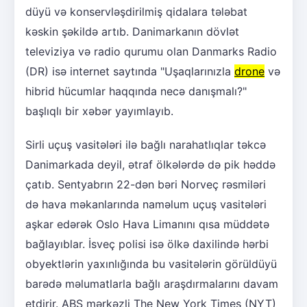
düyü və konservləşdirilmiş qidalara tələbat
kəskin şəkildə artıb. Danimarkanın dövlət
televiziya və radio qurumu olan Danmarks Radio
(DR) isə internet saytında "Uşaqlarınızla
drone
və
hibrid hücumlar haqqında necə danışmalı?"
başlıqlı bir xəbər yayımlayıb.
Sirli uçuş vasitələri ilə bağlı narahatlıqlar təkcə
Danimarkada deyil, ətraf ölkələrdə də pik həddə
çatıb. Sentyabrın 22-dən bəri Norveç rəsmiləri
də hava məkanlarında naməlum uçuş vasitələri
aşkar edərək Oslo Hava Limanını qısa müddətə
bağlayıblar. İsveç polisi isə ölkə daxilində hərbi
obyektlərin yaxınlığında bu vasitələrin görüldüyü
barədə məlumatlarla bağlı araşdırmalarını davam
etdirir. ABŞ mərkəzli The New York Times (NYT)