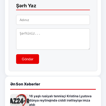
Şərh Yaz
Göndər
Ən Son Xəbərlər
16 yaşlı rusiyalı tennisçi Kristina Lyutova
dünya reytinqində ciddi irəliləyişə imza
atdı