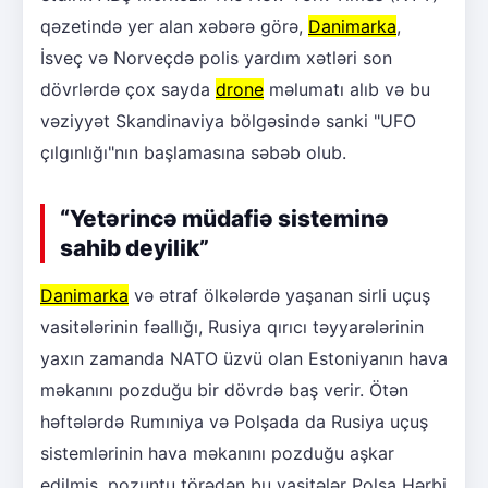
qəzetində yer alan xəbərə görə,
Danimarka
,
İsveç və Norveçdə polis yardım xətləri son
dövrlərdə çox sayda
drone
məlumatı alıb və bu
vəziyyət Skandinaviya bölgəsində sanki "UFO
çılgınlığı"nın başlamasına səbəb olub.
“Yetərincə müdafiə sisteminə
sahib deyilik”
Danimarka
və ətraf ölkələrdə yaşanan sirli uçuş
vasitələrinin fəallığı, Rusiya qırıcı təyyarələrinin
yaxın zamanda NATO üzvü olan Estoniyanın hava
məkanını pozduğu bir dövrdə baş verir. Ötən
həftələrdə Rumıniya və Polşada da Rusiya uçuş
sistemlərinin hava məkanını pozduğu aşkar
edilmiş, pozuntu törədən bu vasitələr Polşa Hərbi