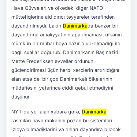
Hava Qüvvələri və ölkədəki digər NATO
müttəfiqlərinə aid qırıcı təyyarələr tərəfindən
dayandırılmışdı. Lakin
Danimarka
da bənzər bir
dayandırma əməliyyatının aparılmaması, ölkənin
mümkün bir müharibəyə hazır olub-olmadığı ilə
bağlı suallar doğurub. Danimarkanın Baş naziri
Mette Frederiksen əvvəllər ordunun
gücləndirilməsi üçün hərbi xərclərin artırıldığını
elan etsə də, bir çox Danimarkalı ölkələrinin
müdafiəsini yetərincə ciddi qəbul etmədiyini
düşünür.
NYT-də yer alan xəbərə görə,
Danimarka
rəsmiləri hava məkanını pozan bu sistemləri
izləyə bilmədiklərini və onları dayandıra biləcək