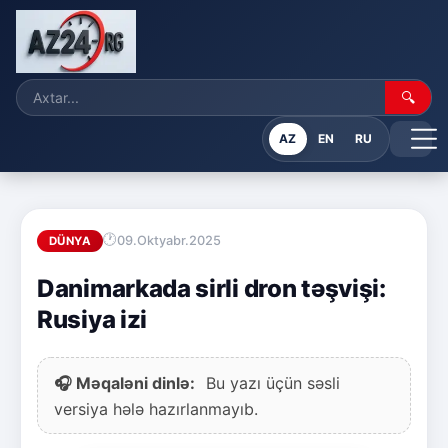
🔍
AZ
EN
RU
09.Oktyabr.2025
DÜNYA
Danimarkada sirli dron təşvişi:
Rusiya izi
🎧 Məqaləni dinlə:
Bu yazı üçün səsli
versiya hələ hazırlanmayıb.