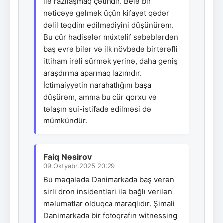
ilə razılaşmaq çətindir. Belə bir
nəticəyə gəlmək üçün kifayət qədər
dəlil təqdim edilmədiyini düşünürəm.
Bu cür hadisələr müxtəlif səbəblərdən
baş evrə bilər və ilk növbədə birtərəfli
ittiham irəli sürmək yerinə, daha geniş
araşdırma aparmaq lazımdır.
İctimaiyyətin narahatlığını başa
düşürəm, amma bu cür qorxu və
təlaşın sui-istifadə edilməsi də
mümkündür.
Faiq Nəsirov
09.Oktyabr.2025 20:29
Bu məqalədə Danimarkada baş verən
sirli dron insidentləri ilə bağlı verilən
məlumatlar olduqca maraqlıdır. Şimali
Danimarkada bir fotoqrafın witnessing