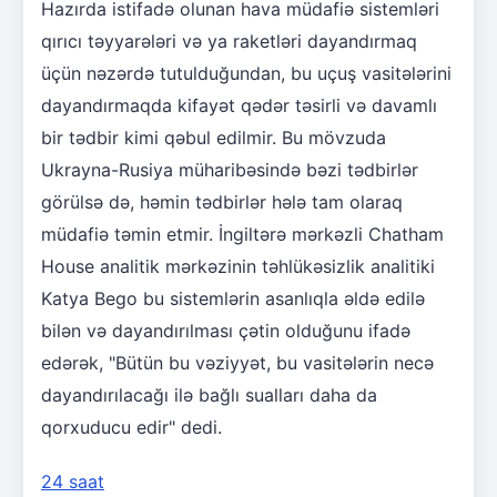
Hazırda istifadə olunan hava müdafiə sistemləri
qırıcı təyyarələri və ya raketləri dayandırmaq
üçün nəzərdə tutulduğundan, bu uçuş vasitələrini
dayandırmaqda kifayət qədər təsirli və davamlı
bir tədbir kimi qəbul edilmir. Bu mövzuda
Ukrayna-Rusiya müharibəsində bəzi tədbirlər
görülsə də, həmin tədbirlər hələ tam olaraq
müdafiə təmin etmir. İngiltərə mərkəzli Chatham
House analitik mərkəzinin təhlükəsizlik analitiki
Katya Bego bu sistemlərin asanlıqla əldə edilə
bilən və dayandırılması çətin olduğunu ifadə
edərək, "Bütün bu vəziyyət, bu vasitələrin necə
dayandırılacağı ilə bağlı sualları daha da
qorxuducu edir" dedi.
24 saat