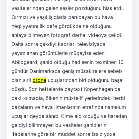
vasitələrindən gələn səslər pozduğunu hiss etdi.
Qırmızı və yaşıl işıqlarla parıldayan bu hava
nəqliyyatını ilk dəfə gördükdə nə olduğunu
anlaya bilməyən fotoqraf dərhal videoya çəkdi.
Daha sonra çəkdiyi kadrları televiziyada
yayımlanan görüntülərlə müqayisə edən
Abildgaard, şahid olduğu hadisənin təxminən 10
gündür Danimarkada geniş müzakirələrə səbəb
olan sirli
drone
uçuşlarından biri olduğunu başa
düşdü. Son həftələrdə paytaxt Kopenhagen də
daxil olmaqla, ölkənin müxtəlif yerlərindəki hərbi
bazaların və hava limanlarının ətrafında naməlum
uçuşlar qeydə alınıb. Kimə aid olduğu və haradan
gəldiyi bilinməyən bu vasitələr şahidlərin
ifadələrinə görə bir müddət sonra izsiz yoxa