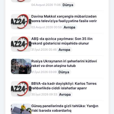
Dünya
04.Avqust.2026 11:06
Davina Makkol xərçənglə mübarizədən
sonra televiziya fəaliyyətinə fasilə verir
Avropa
03.Avqust.2026 00:59
ABŞ-da qızılca yayılması: Son 35 ilin
rekord göstəricisi müşahidə olunur
Avropa
31.İyul.2026 05:46
Rusiya Ukraynanın iri şəhərlərini kütləvi
raket və dron atəşinə tutub
Dünya
31.İyul.2026 03:09
BBVA-da kadr dəyişikliyi: Karlos Torres
rəhbərlikdə ciddi islahatlar aparır
Avropa
30.İyul.2026 09:33
Günəş panellərində gizli təhlükə: Yanğın
riski barədə xəbərdarlıq