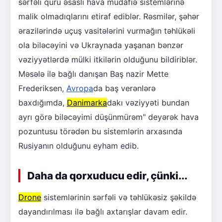
sərfəli quru əsaslı hava müdafiə sistemlərinə
malik olmadıqlarını etiraf ediblər. Rəsmilər, şəhər
ərazilərində uçuş vasitələrini vurmağın təhlükəli
ola biləcəyini və Ukraynada yaşanan bənzər
vəziyyətlərdə mülki itkilərin olduğunu bildiriblər.
Məsələ ilə bağlı danışan Baş nazir Mette
Frederiksen,
Avropa
da baş verənlərə
baxdığımda,
Danimarka
dakı vəziyyəti bundan
ayrı görə biləcəyimi düşünmürəm" deyərək hava
pozuntusu törədən bu sistemlərin arxasında
Rusiyanın olduğunu eyham edib.
Daha da qorxuducu edir, çünki...
Drone
sistemlərinin sərfəli və təhlükəsiz şəkildə
dayandırılması ilə bağlı axtarışlar davam edir.