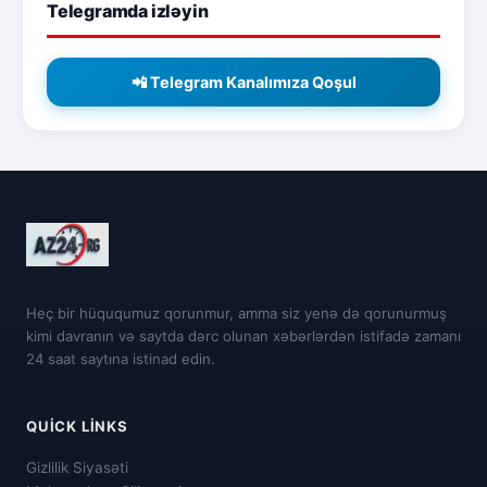
Telegramda izləyin
📲 Telegram Kanalımıza Qoşul
Heç bir hüququmuz qorunmur, amma siz yenə də qorunurmuş
kimi davranın və saytda dərc olunan xəbərlərdən istifadə zamanı
24 saat saytına istinad edin.
QUICK LINKS
Gizlilik Siyasəti