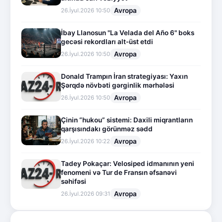
Avropa
26.İyul.2026 10:50
İbay Llanosun "La Velada del Año 6" boks
gecəsi rekordları alt-üst etdi
Avropa
26.İyul.2026 10:50
Donald Trampın İran strategiyası: Yaxın
Şərqdə növbəti gərginlik mərhələsi
Avropa
26.İyul.2026 10:50
Çinin “hukou” sistemi: Daxili miqrantların
qarşısındakı görünməz sədd
Avropa
26.İyul.2026 10:22
Tadey Pokaçar: Velosiped idmanının yeni
fenomeni və Tur de Fransın əfsanəvi
səhifəsi
Avropa
26.İyul.2026 09:31