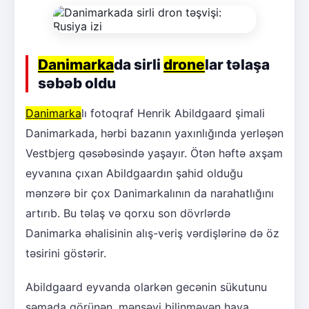
Danimarka
da sirli
drone
lar təlaşa
səbəb oldu
Danimarka
lı fotoqraf Henrik Abildgaard şimali
Danimarkada, hərbi bazanın yaxınlığında yerləşən
Vestbjerg qəsəbəsində yaşayır. Ötən həftə axşam
eyvanına çıxan Abildgaardın şahid olduğu
mənzərə bir çox Danimarkalının da narahatlığını
artırıb. Bu təlaş və qorxu son dövrlərdə
Danimarka əhalisinin alış-veriş vərdişlərinə də öz
təsirini göstərir.
Abildgaard eyvanda olarkən gecənin sükutunu
səmada görünən, mənşəyi bilinməyən hava