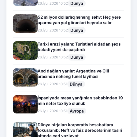
Dünya
26.İyul.2026 10:52
52 milyon dollarlıq nəhəng səhv: Heç yerə
aparmayan yol görənləri heyrətə salır
Dünya
26.İyul.2026 10:52
Tarixi ərazi yalanı: Turistləri aldadan şəxs
bələdiyyəni də çaşdırdı
Dünya
26.İyul.2026 10:52
And dağları yarılır: Argentina və Çili
arasında nəhəng tunel layihəsi
Dünya
26.İyul.2026 10:51
İspaniyada meşə yanğınları səbəbindən 19
min nəfər təxliyə olunub
Avropa
26.İyul.2026 10:51
Dünya birjaları korporativ hesabatlara
fokuslanıb: Neft və faiz dərəcələrinin təsiri
altında cari vəziyyət