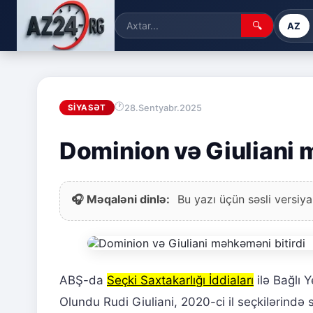
🔍
AZ
28.Sentyabr.2025
SIYASƏT
Dominion və Giuliani 
🎧 Məqaləni dinlə:
Bu yazı üçün səsli versiya
ABŞ-da
Seçki Saxtakarlığı İddiaları
ilə Bağlı 
Olundu Rudi Giuliani, 2020-ci il seçkilərində s