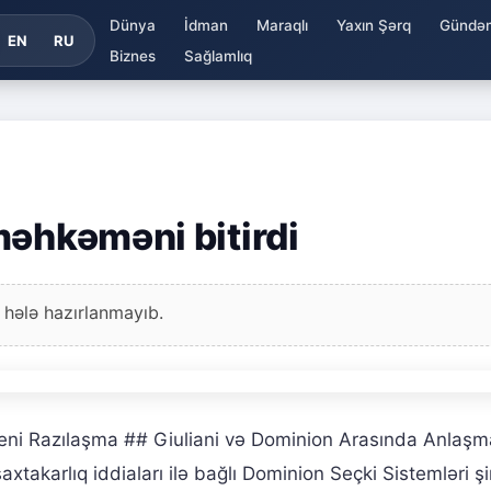
Dünya
İdman
Maraqlı
Yaxın Şərq
Gündə
EN
RU
Biznes
Sağlamlıq
məhkəməni bitirdi
 hələ hazırlanmayıb.
Yeni Razılaşma ## Giuliani və Dominion Arasında Anlaş
axtakarlıq iddiaları ilə bağlı Dominion Seçki Sistemləri şi