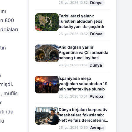
Dünya
26.İyul.2026 10:52
ını
Tarixi ərazi yalanı:
ən 800
Turistləri aldadan şəxs
bələdiyyəni də çaşdırdı
ddiaları
Dünya
26.İyul.2026 10:52
And dağları yarılır:
tin
Argentina və Çili arasında
nəhəng tunel layihəsi
Dünya
26.İyul.2026 10:51
n
İspaniyada meşə
yanğınları səbəbindən 19
mişdi.
min nəfər təxliyə olunub
, müflis
Avropa
26.İyul.2026 10:51
r
Dünya birjaları korporativ
atında
hesabatlara fokuslanıb:
Neft və faiz dərəcələrinin
ki
təsiri altında cari vəziyyət
Avropa
26.İyul.2026 10:50