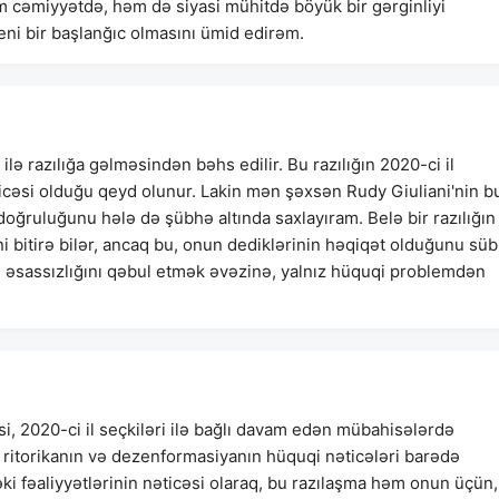
 cəmiyyətdə, həm də siyasi mühitdə böyük bir gərginliyi
 yeni bir başlanğıc olmasını ümid edirəm.
lə razılığa gəlməsindən bəhs edilir. Bu razılığın 2020-ci il
nəticəsi olduğu qeyd olunur. Lakin mən şəxsən Rudy Giuliani'nin b
doğruluğunu hələ də şübhə altında saxlayıram. Belə bir razılığın
 bitirə bilər, ancaq bu, onun dediklərinin həqiqət olduğunu süb
rın əsassızlığını qəbul etmək əvəzinə, yalnız hüquqi problemdən
si, 2020-ci il seçkiləri ilə bağlı davam edən mübahisələrdə
i ritorikanın və dezenformasiyanın hüquqi nəticələri barədə
i fəaliyyətlərinin nəticəsi olaraq, bu razılaşma həm onun üçün,