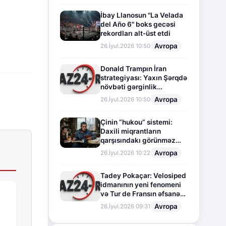
İbay Llanosun "La Velada
del Año 6" boks gecəsi
rekordları alt-üst etdi
Avropa
26.İyul.2026 10:50
Donald Trampın İran
strategiyası: Yaxın Şərqdə
növbəti gərginlik
mərhələsi
Avropa
26.İyul.2026 10:50
Çinin “hukou” sistemi:
Daxili miqrantların
qarşısındakı görünməz
sədd
Avropa
26.İyul.2026 10:22
Tadey Pokaçar: Velosiped
idmanının yeni fenomeni
və Tur de Fransın əfsanəvi
səhifəsi
Avropa
26.İyul.2026 09:31