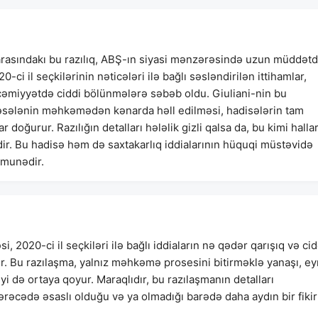
arasındakı bu razılıq, ABŞ-ın siyasi mənzərəsində uzun müddətd
-ci il seçkilərinin nəticələri ilə bağlı səsləndirilən ittihamlar,
əmiyyətdə ciddi bölünmələrə səbəb oldu. Giuliani-nin bu
məsələnin məhkəmədən kənarda həll edilməsi, hadisələrin tam
 doğurur. Razılığın detalları hələlik gizli qalsa da, bu kimi halla
dir. Bu hadisə həm də saxtakarlıq iddialarının hüquqi müstəvidə
ümunədir.
i, 2020-ci il seçkiləri ilə bağlı iddiaların nə qədər qarışıq və cid
rir. Bu razılaşma, yalnız məhkəmə prosesini bitirməklə yanaşı, ey
i də ortaya qoyur. Maraqlıdır, bu razılaşmanın detalları
dərəcədə əsaslı olduğu və ya olmadığı barədə daha aydın bir fikir