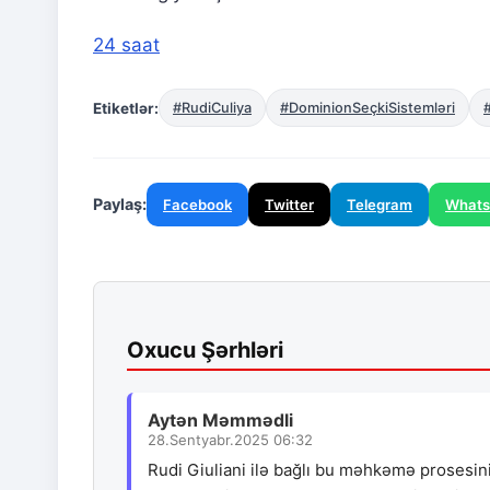
24 saat
Etiketlər:
#RudiCuliya
#DominionSeçkiSistemləri
Paylaş:
Facebook
Twitter
Telegram
What
Oxucu Şərhləri
Aytən Məmmədli
28.Sentyabr.2025 06:32
Rudi Giuliani ilə bağlı bu məhkəmə prosesini