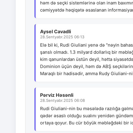
həm də seçki sistemlərinə olan inam baxımın
cəmiyyətdə həqiqətə əsaslanan informasiyanı
Aysel Cavadli
28.Sentyabr.2025 06:13
Elə bil ki, Rudi Giuliani yenə də "nəyin bah
şanslı olmadı. 1.3 milyard dollarlıq bir məbl
kim qanunlardan üstün deyil, hətta siyasətd
Dominion üçün deyil, həm də ABŞ seçkilərinə
Maraqlı bir hadisədir, amma Rudy Giuliani-
Pərviz Həsənli
28.Sentyabr.2025 06:08
Rudi Giuliani-nin bu məsələdə razılığa gəlməsi
qədər əsaslı olduğu sualını yenidən gündəmə 
ortaya qoyur. Bu cür böyük məbləğdəki bir i