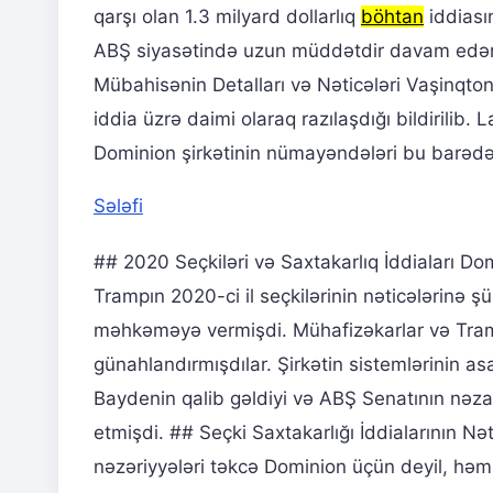
qarşı olan 1.3 milyard dollarlıq
böhtan
iddiası
ABŞ siyasətində uzun müddətdir davam edən
Mübahisənin Detalları və Nəticələri Vaşinqt
iddia üzrə daimi olaraq razılaşdığı bildirilib. 
Dominion şirkətinin nümayəndələri bu barəd
Sələfi
## 2020 Seçkiləri və Saxtakarlıq İddiaları Do
Trampın 2020-ci il seçkilərinin nəticələrinə
məhkəməyə vermişdi. Mühafizəkarlar və Tram
günahlandırmışdılar. Şirkətin sistemlərinin as
Baydenin qalib gəldiyi və ABŞ Senatının nəzar
etmişdi. ## Seçki Saxtakarlığı İddialarının Nə
nəzəriyyələri təkcə Dominion üçün deyil, həm 