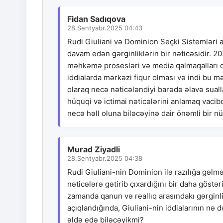
Fidan Sadıqova
28.Sentyabr.2025 04:43
Rudi Giuliani və Dominion Seçki Sistemləri 
davam edən gərginliklərin bir nəticəsidir. 2020
məhkəmə prosesləri və media qalmaqalları c
iddialarda mərkəzi fiqur olması və indi bu 
olaraq necə nəticələndiyi barədə əlavə suallar
hüquqi və ictimai nəticələrini anlamaq vacib
necə həll oluna biləcəyinə dair önəmli bir n
Murad Ziyadli
28.Sentyabr.2025 04:38
Rudi Giuliani-nin Dominion ilə razılığa gəlməs
nəticələrə gətirib çıxardığını bir daha göstə
zamanda qanun və reallıq arasındakı gərginliy
açıqlandığında, Giuliani-nin iddialarının nə 
əldə edə biləcəyikmi?