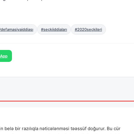
#defamasiyaiddiası
#seçkiiddiaları
#2020seçkiləri
sApp
n belə bir razılıqla nəticələnməsi təəssüf doğurur. Bu cür