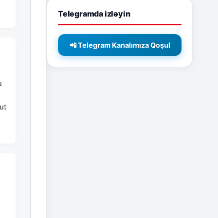
Telegramda izləyin
📲 Telegram Kanalımıza Qoşul
u
ut