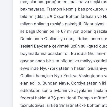
maşınlarının qadağan edilməsinə və seçki rə
baxmayaraq, Trampın keçmiş baş prokuroru və 
bildirmişdilər. ## Oxşar Böhtan İddiaları və
milyon dollarlıq razılığa gəlmişdi. Digər siy
ilə bağlı Dominion ilə 67 milyon dollarlıq raz
Dominionun Giuliani-yə qarşı iddiası onun so
səsləri Baydenə çevirmək üçün sui-qəsd qurdu
bəyanatlarına əsaslanırdı. Bu iddia Giuliani-
qaynaqlanan bir sıra hüquqi və maliyyə çətinli
əvvəlində Nyu-York ştatının hakimi Giuliani-
Giuliani həmçinin Nyu-York və Vaşinqtonda v
elan edilib. Bundan əlavə, Corciya ştatının i
edildikdən sonra evlərini və əşyalarını saxla
federal hakim ABŞ prezidenti Trampın müttəfi
texnologiyası şirkəti Smartmatic-ə böhtan atd