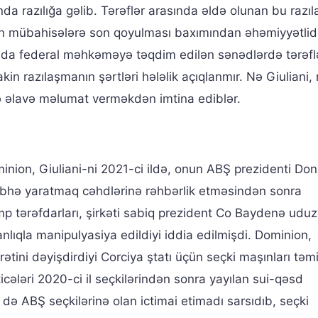
nda razılığa gəlib. Tərəflər arasında əldə olunan bu razı
 mübahisələrə son qoyulması baxımından əhəmiyyətlidi
onda federal məhkəməyə təqdim edilən sənədlərdə tərəfl
Lakin razılaşmanın şərtləri hələlik açıqlanmır. Nə Giuliani,
ə əlavə məlumat verməkdən imtina ediblər.
minion, Giuliani-ni 2021-ci ildə, onun ABŞ prezidenti Do
 şübhə yaratmaq cəhdlərinə rəhbərlik etməsindən sonra
p tərəfdarları, şirkəti sabiq prezident Co Baydenə ud
anlıqla manipulyasiya edildiyi iddia edilmişdi. Dominion,
ətini dəyişdirdiyi Corciya ştatı üçün seçki maşınları təm
ticələri 2020-ci il seçkilərindən sonra yayılan sui-qəsd
də ABŞ seçkilərinə olan ictimai etimadı sarsıdıb, seçki