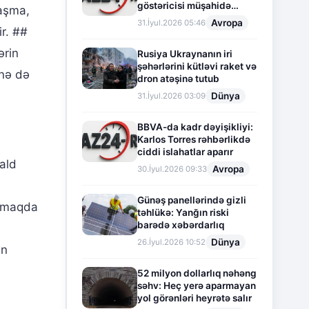
göstəricisi müşahidə
laşma,
olunur
Avropa
31.İyul.2026 05:46
r. ##
ərin
Rusiya Ukraynanın iri
şəhərlərini kütləvi raket və
 nə də
dron atəşinə tutub
Dünya
31.İyul.2026 03:09
BBVA-da kadr dəyişikliyi:
Karlos Torres rəhbərlikdə
ciddi islahatlar aparır
nald
Avropa
30.İyul.2026 09:33
Günəş panellərində gizli
uzmaqda
təhlükə: Yanğın riski
barədə xəbərdarlıq
Dünya
26.İyul.2026 10:52
in
52 milyon dollarlıq nəhəng
səhv: Heç yerə aparmayan
yol görənləri heyrətə salır