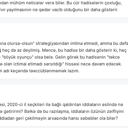
dan mühüm nəticələr verə bilər. Bu cür hadisələrin çoxluğu,
n yayılmasının nə qədər vacib olduğunu bir daha göstərir.
asına olursa-olsun" strategiyasından imtina etmədi, amma bu dəf
əğ heç də az deyilmiş. Məncə, bu hadisə bir daha göstərir ki, heç
ə "böyük oyunçu" olsa belə. Gəlin görək bu hadisənin "təkcə
 olan ictimai etimadı sarsıtdığı" hissəsi necə davam edəcək.
nin adı keçəndə təəccüblənməmək lazım.
, 2020-ci il seçkiləri ilə bağlı qaldırılan iddiaların əslində nə
gətirirmi? Bəlkə də bu razılaşma, iddiaların özünün zəifliyini
ddiadan geri çəkilməyin arxasında hansı səbəblər ola bilər?