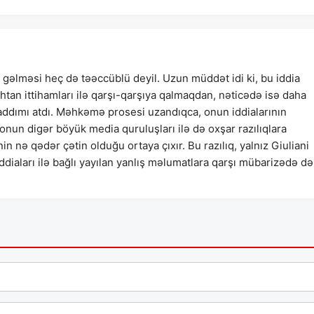
 gəlməsi heç də təəccüblü deyil. Uzun müddət idi ki, bu iddia
htan ittihamları ilə qarşı-qarşıya qalmaqdan, nəticədə isə daha
dımı atdı. Məhkəmə prosesi uzandıqca, onun iddialarının
nun digər böyük media quruluşları ilə də oxşar razılıqlara
nin nə qədər çətin olduğu ortaya çıxır. Bu razılıq, yalnız Giuliani
ddiaları ilə bağlı yayılan yanlış məlumatlara qarşı mübarizədə də