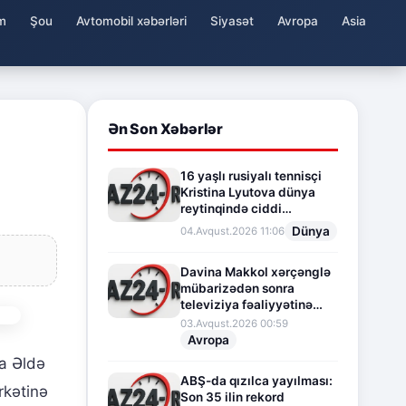
m
Şou
Avtomobil xəbərləri
Siyasət
Avropa
Asia
Ən Son Xəbərlər
16 yaşlı rusiyalı tennisçi
Kristina Lyutova dünya
reytinqində ciddi
irəliləyişə imza atdı
Dünya
04.Avqust.2026 11:06
Davina Makkol xərçənglə
mübarizədən sonra
televiziya fəaliyyətinə
fasilə verir
03.Avqust.2026 00:59
Avropa
ma Əldə
ABŞ-da qızılca yayılması:
rkətinə
Son 35 ilin rekord