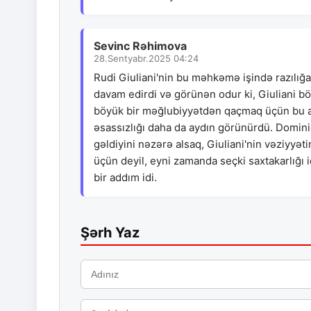
Sevinc Rəhimova
28.Sentyabr.2025 04:24
Rudi Giuliani'nin bu məhkəmə işində razılığa
davam edirdi və görünən odur ki, Giuliani bö
böyük bir məğlubiyyətdən qaçmaq üçün bu ad
əsassızlığı daha da aydın görünürdü. Dominio
gəldiyini nəzərə alsaq, Giuliani'nin vəziyyəti
üçün deyil, eyni zamanda seçki saxtakarlığı i
bir addım idi.
Şərh Yaz