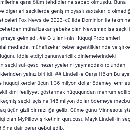
smilərinə qarşı ölüm təhdidlərinə səbəb olmuşdu. Buna
digərləri seçkilərdə geniş miqyaslı saxtakarlıq olmadığ
 Nəticələri Fox News də 2023-cü ildə Dominion ilə təxmin
asi cəhətdən mühafizəkar şəbəkə olan Newsmax isə seçki i
ılaşmaya gəlmişdi. ## Giuliani-nin Hüquqi Problemləri
sial mediada, mühafizəkar xəbər agentliklərində və şirkə
ğunu iddia etdiyi qanunvericilik dinləmələrindəki
nin seçki sui-qəsd nəzəriyyələrini yaymaqdakı rolundan
klərindən yalnız biri idi. ## Lindell-ə Qarşı Hökm Bu ayı
yə hüquqi xərclər üçün 1.36 milyon dollar ödəməyi əmr et
əkil kimi fəaliyyət göstərmək hüququndan məhrum edilib
ki keçmiş seçki işçisinə 148 milyon dollar ödəməyə məcbu
maq üçün gizli bir razılığa gəlib. Cümə günü Minnesota şt
qi olan MyPillow şirkətinin qurucusu Mayk Lindell-in seç
ığına dair qərar qəbul edib.