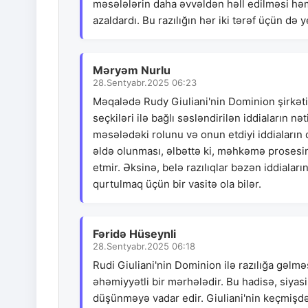
məsələlərin daha əvvəldən həll edilməsi həm
azaldardı. Bu razılığın hər iki tərəf üçün də
Məryəm Nurlu
28.Sentyabr.2025 06:23
Məqalədə Rudy Giuliani'nin Dominion şirkəti i
seçkiləri ilə bağlı səsləndirilən iddiaların 
məsələdəki rolunu və onun etdiyi iddiaların 
əldə olunması, əlbəttə ki, məhkəmə prosesini
etmir. Əksinə, belə razılıqlar bəzən iddiala
qurtulmaq üçün bir vasitə ola bilər.
Fəridə Hüseynli
28.Sentyabr.2025 06:18
Rudi Giuliani'nin Dominion ilə razılığa gəlmə
əhəmiyyətli bir mərhələdir. Bu hadisə, siyas
düşünməyə vadar edir. Giuliani'nin keçmişdək