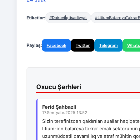
Etiketlər:
#Dairəviİqtisadiyyat
#LitiumBatareyaTəkrarE
Paylaş:
Facebook
Twitter
Telegram
What
Oxucu Şərhləri
Fərid Şahbazli
17.Sentyabr.2025 13:52
Sizin tərəfinizdən qaldırılan suallar həqiqət
litium-ion batareya təkrar emalı sektorunun 
uzunmüddətli davamlılıq və ətraf mühitin qo