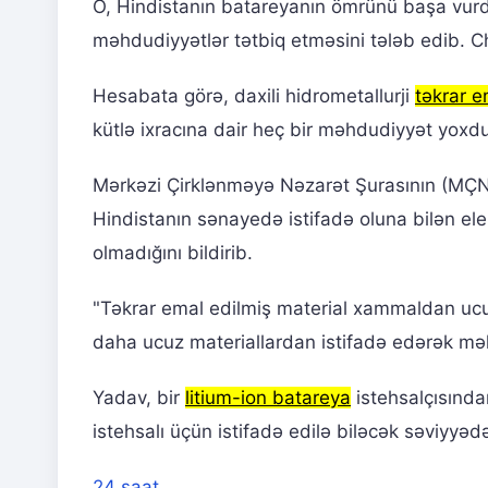
O, Hindistanın batareyanın ömrünü başa vurd
məhdudiyyətlər tətbiq etməsini tələb edib. Cha
Hesabata görə, daxili hidrometallurji
təkrar e
kütlə ixracına dair heç bir məhdudiyyət yoxdu
Mərkəzi Çirklənməyə Nəzarət Şurasının (MÇNŞ
Hindistanın sənayedə istifadə oluna bilən el
olmadığını bildirib.
"Təkrar emal edilmiş material xammaldan ucuz
daha ucuz materiallardan istifadə edərək məh
Yadav, bir
litium-ion batareya
istehsalçısında
istehsalı üçün istifadə edilə biləcək səviyyəd
24 saat