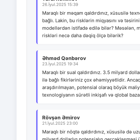
26.İyul.2025 15:39
Maraqlı bir məqam qaldırdınız, xüsusilə texnol
bağlı. Lakin, bu risklərin miqyasını və təsi
modellərdən istifadə edilə bilər? Məsələn, m
riskləri necə daha dəqiq ölçə bilərik?
Əhməd Qənbərov
23.İyul.2025 19:34
Maraqlı bir sual qaldırdınız. 3.5 milyard dol
ilə bağlı fikirləriniz çox əhəmiyyətlidir. An
araşdırılmayan, potensial olaraq böyük maliy
texnologiyanın sürətli inkişafı və qlobal baza
Rövşən Əmirov
21.İyul.2025 23:00
Maraqlı bir nöqtə qaldırdınız, xüsusilə də uz
milyard dollarlıq potensialın gerçəkləşməsi 