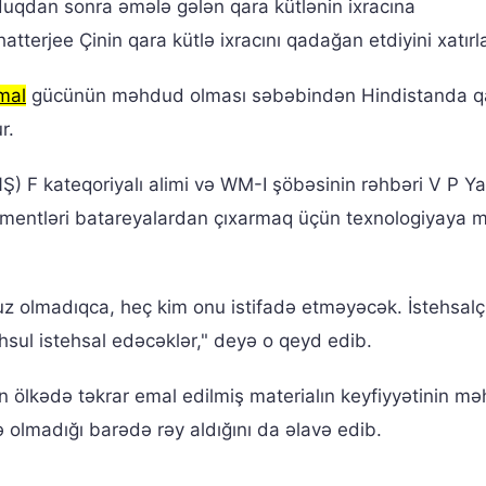
uqdan sonra əmələ gələn qara kütlənin ixracına
tterjee Çinin qara kütlə ixracını qadağan etdiyini xatırl
mal
gücünün məhdud olması səbəbindən Hindistanda q
r.
) F kateqoriyalı alimi və WM-I şöbəsinin rəhbəri V P Y
ementləri batareyalardan çıxarmaq üçün texnologiyaya m
 olmadıqca, heç kim onu ​​istifadə etməyəcək. İstehsalçı
sul istehsal edəcəklər," deyə o qeyd edib.
n ölkədə təkrar emal edilmiş materialın keyfiyyətinin mə
ə olmadığı barədə rəy aldığını da əlavə edib.