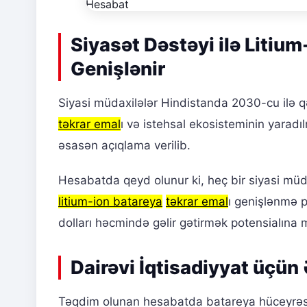
Siyasət Dəstəyi ilə Litiu
Genişlənir
Siyasi müdaxilələr Hindistanda 2030-cu ilə 
təkrar emal
ı və istehsal ekosisteminin yarad
əsasən açıqlama verilib.
Hesabatda qeyd olunur ki, heç bir siyasi müd
litium-ion batareya
təkrar emal
ı genişlənmə 
dolları həcmində gəlir gətirmək potensialına m
Dairəvi İqtisadiyyat üçün
Təqdim olunan hesabatda batareya hüceyrəsi i