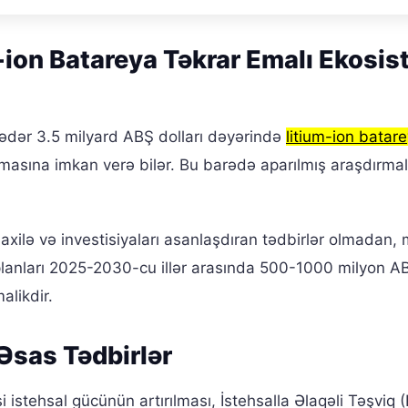
m-ion Batareya Təkrar Emalı Ekosis
qədər 3.5 milyard ABŞ dolları dəyərində
litium-ion batar
ılmasına imkan verə bilər. Bu barədə aparılmış araşdırma
axilə və investisiyaları asanlaşdıran tədbirlər olmadan
planları 2025-2030-cu illər arasında 500-1000 milyon A
alikdir.
 Əsas Tədbirlər
stehsal gücünün artırılması, İstehsalla Əlaqəli Təşviq (