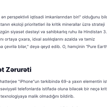
 perspektivli iqtisadi imkanlarından biri" olduğunu bild
tanın ekoloji prioritetləri ilə kritik minerallar üzrə strateji
üzgün siyasət dəstəyi və sahibkarlıq ruhu ilə Hindistan 3
nı ortaya çıxara, idxal asılılıqlarını azalda və təmiz
ə çevrilə bilər," deyə qeyd edib. O, həmçinin “Pure Eart
t Zərurəti
atterjee "iPhone"un tərkibində 69-a yaxın elementin is
əviyyəli telefonlarda istifadə oluna biləcək bir neçə krit
texnologiyaya malik olmadığını bildirib.