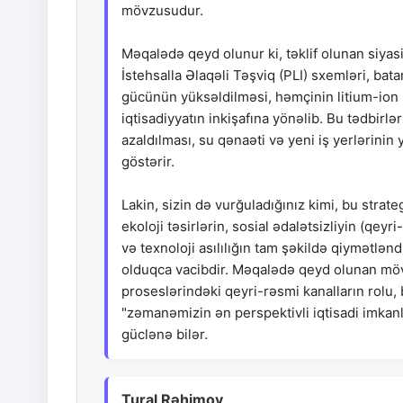
mövzusudur.
Məqalədə qeyd olunur ki, təklif olunan siyasi
İstehsalla Əlaqəli Təşviq (PLI) sxemləri, bat
gücünün yüksəldilməsi, həmçinin litium-ion ba
iqtisadiyyatın inkişafına yönəlib. Bu tədbirl
azaldılması, su qənaəti və yeni iş yerlərinin
göstərir.
Lakin, sizin də vurğuladığınız kimi, bu strat
ekoloji təsirlərin, sosial ədalətsizliyin (q
və texnoloji asılılığın tam şəkildə qiymətlən
olduqca vacibdir. Məqalədə qeyd olunan mövc
proseslərindəki qeyri-rəsmi kanalların rolu,
"zəmanəmizin ən perspektivli iqtisadi imkanla
güclənə bilər.
Tural Rəhimov