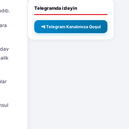
Telegramda izləyin
adıb.
ara
📲 Telegram Kanalımıza Qoşul
adav
alik
lar
hsul