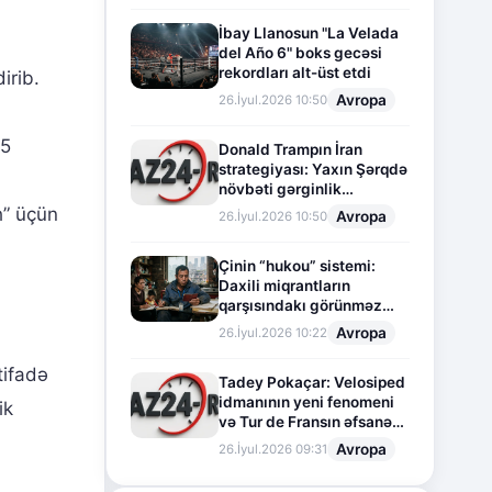
İbay Llanosun "La Velada
del Año 6" boks gecəsi
rekordları alt-üst etdi
irib.
Avropa
26.İyul.2026 10:50
.5
Donald Trampın İran
strategiyası: Yaxın Şərqdə
növbəti gərginlik
mərhələsi
h” üçün
Avropa
26.İyul.2026 10:50
Çinin “hukou” sistemi:
Daxili miqrantların
qarşısındakı görünməz
sədd
Avropa
26.İyul.2026 10:22
tifadə
Tadey Pokaçar: Velosiped
idmanının yeni fenomeni
ik
və Tur de Fransın əfsanəvi
səhifəsi
Avropa
26.İyul.2026 09:31