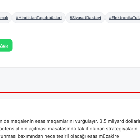
malı
#HindistanTəşəbbüsləri
#SiyasətDəstəyi
#ElektronikaTulla
sApp
ən də məqalənin əsas məqamlarını vurğulayır. 3.5 milyard dollarl
potensialının açılması məsələsində təklif olunan strategiyaların
runması baxımından necə təsirli olacağı əsas müzakirə