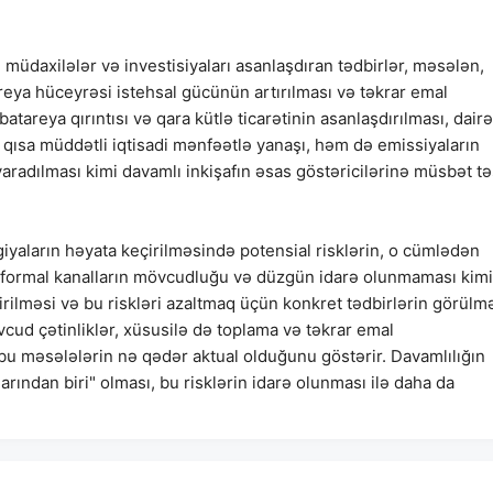
 müdaxilələr və investisiyaları asanlaşdıran tədbirlər, məsələn,
areya hüceyrəsi istehsal gücünün artırılması və təkrar emal
tareya qırıntısı və qara kütlə ticarətinin asanlaşdırılması, dairə
ər qısa müddətli iqtisadi mənfəətlə yanaşı, həm də emissiyaların
 yaradılması kimi davamlı inkişafın əsas göstəricilərinə müsbət tə
egiyaların həyata keçirilməsində potensial risklərin, o cümlədən
eyri-formal kanalların mövcudluğu və düzgün idarə olunmaması kimi
dirilməsi və bu riskləri azaltmaq üçün konkret tədbirlərin görülm
ud çətinliklər, xüsusilə də toplama və təkrar emal
 bu məsələlərin nə qədər aktual olduğunu göstərir. Davamlılığın
rından biri" olması, bu risklərin idarə olunması ilə daha da