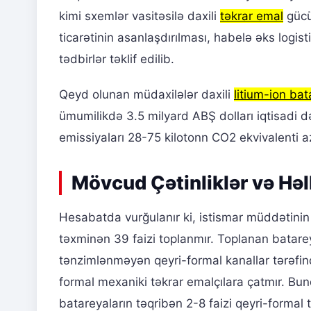
kimi sxemlər vasitəsilə daxili
təkrar emal
gücü
ticarətinin asanlaşdırılması, habelə əks logist
tədbirlər təklif edilib.
Qeyd olunan müdaxilələr daxili
litium-ion ba
ümumilikdə 3.5 milyard ABŞ dolları iqtisadi 
emissiyaları 28-75 kilotonn CO2 ekvivalenti
Mövcud Çətinliklər və Həll
Hesabatda vurğulanır ki, istismar müddətinin 
təxminən 39 faizi toplanmır. Toplanan batarey
tənzimlənməyən qeyri-formal kanallar tərəfind
formal mexaniki təkrar emalçılara çatmır. Bu
batareyaların təqribən 2-8 faizi qeyri-forma