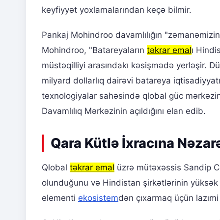
keyfiyyət yoxlamalarından keçə bilmir.
Pankaj Mohindroo davamlılığın "zəmanəmizin ən
Mohindroo, "Batareyaların
təkrar emal
ı Hindis
müstəqilliyi arasındakı kəsişmədə yerləşir. D
milyard dollarlıq dairəvi batareya iqtisadiyyatı
texnologiyalar sahəsində qlobal güc mərkəzin
Davamlılıq Mərkəzinin açıldığını elan edib.
Qara Kütlə İxracına Nəzarə
Qlobal
təkrar emal
üzrə mütəxəssis Sandip Ch
olunduğunu və Hindistan şirkətlərinin yüksək s
elementi
ekosistem
dən çıxarmaq üçün lazımi 