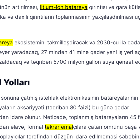
nün artırılması,
litium-ion batareya
qırıntısı və qara kütl
ika və daxili qırıntıların toplanmasının yaxşılaşdırılması ü
tareya
ekosistemini təkmilləşdirəcək və 2030-cu ilə qədə
dəyər yaradacaq, 27 mindən 41 minə qədər yeni iş yeri a
 azaldacaq və təqribən 5700 milyon gallon suya qənaət e
 Yolları
sonuna çatmış istehlak elektronikasının batareyalarının
aların əksəriyyəti (təqribən 80 faizi) bu günə qədər
ən idarə olunur. Nəticədə, toplanmış batareyaların 45 f
ndan əlavə, formal
təkrar emal
çılara çatan ömrünü başa
l toplayıcılar tərəfindən düzgün idarə edilməməsi səbəbi