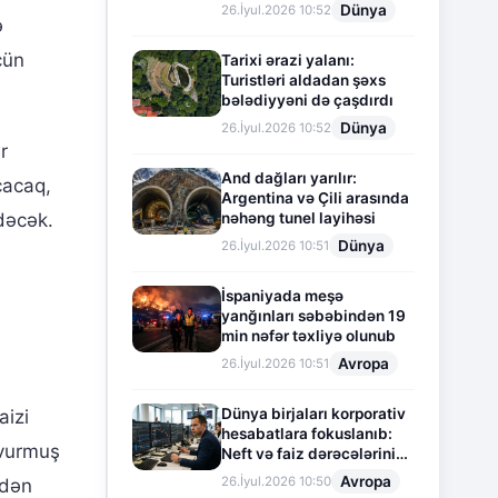
Dünya
26.İyul.2026 10:52
ə
çün
Tarixi ərazi yalanı:
Turistləri aldadan şəxs
bələdiyyəni də çaşdırdı
Dünya
26.İyul.2026 10:52
r
And dağları yarılır:
çacaq,
Argentina və Çili arasında
nəhəng tunel layihəsi
dəcək.
Dünya
26.İyul.2026 10:51
İspaniyada meşə
yanğınları səbəbindən 19
min nəfər təxliyə olunub
Avropa
26.İyul.2026 10:51
Dünya birjaları korporativ
aizi
hesabatlara fokuslanıb:
 vurmuş
Neft və faiz dərəcələrinin
təsiri altında cari vəziyyət
Avropa
26.İyul.2026 10:50
ndən