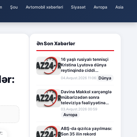
m
Şou
Avtomobil xəbərləri
Siyasət
Avropa
Asia
Ən Son Xəbərlər
16 yaşlı rusiyalı tennisçi
Kristina Lyutova dünya
reytinqində ciddi
lər:
irəliləyişə imza atdı
Dünya
04.Avqust.2026 11:06
Davina Makkol xərçənglə
mübarizədən sonra
televiziya fəaliyyətinə
fasilə verir
03.Avqust.2026 00:59
Avropa
ABŞ-da qızılca yayılması:
Son 35 ilin rekord