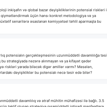
oji inkişafın və qlobal bazar dəyişikliklərinin potensial riskləri i
rini qiymətləndirmək üçün hansı konkret metodologiya və ya
üxtəlif senarilərə əsaslanan kəmiyyətsel təhlil aparmaqla bu
larlıq potensialın gerçəkləşməsinin uzunmüddətli davamlılığa təsi
caq bu strategiyada nəzərə alınmayan və ya kifayət qədər
yə riskləri yarada biləcək digər amillər varmı? Məsələn,
rlardakı dəyişikliklər bu potensialı necə təsir edə bilər?
unmüddətli davamlılıq və ətraf mühitin mühafizəsi ilə bağlı. 3.5
üçün təklif olunan strategiya qısamüddətli iqtisadi mənfəətlərə