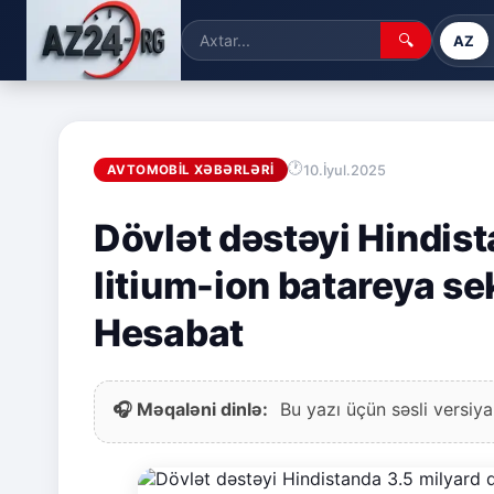
🔍
AZ
10.İyul.2025
AVTOMOBIL XƏBƏRLƏRI
Dövlət dəstəyi Hindist
litium-ion batareya se
Hesabat
🎧 Məqaləni dinlə:
Bu yazı üçün səsli versiya