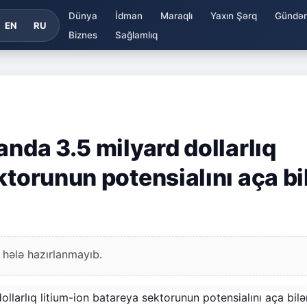
Dünya
İdman
Maraqlı
Yaxın Şərq
Gündə
EN
RU
Biznes
Sağlamlıq
anda 3.5 milyard dollarlıq
ktorunun potensialını aça bi
 hələ hazırlanmayıb.