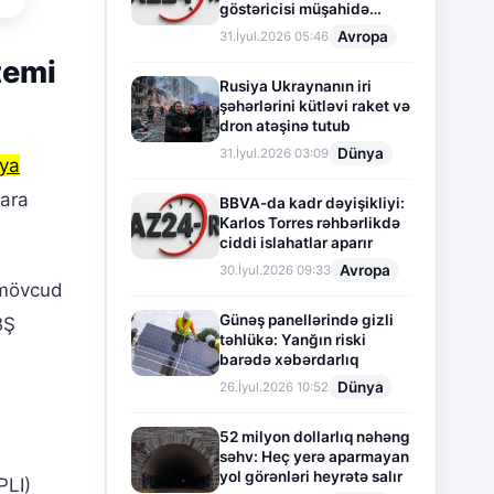
göstəricisi müşahidə
olunur
Avropa
31.İyul.2026 05:46
temi
Rusiya Ukraynanın iri
şəhərlərini kütləvi raket və
dron atəşinə tutub
Dünya
31.İyul.2026 03:09
eya
lara
BBVA-da kadr dəyişikliyi:
Karlos Torres rəhbərlikdə
ciddi islahatlar aparır
Avropa
30.İyul.2026 09:33
, mövcud
Günəş panellərində gizli
BŞ
təhlükə: Yanğın riski
barədə xəbərdarlıq
Dünya
26.İyul.2026 10:52
52 milyon dollarlıq nəhəng
səhv: Heç yerə aparmayan
yol görənləri heyrətə salır
PLI)