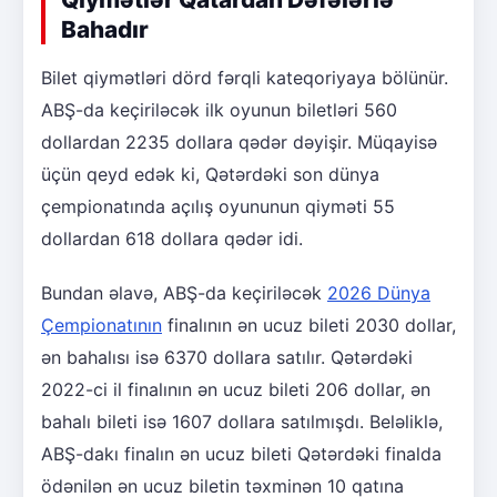
Bahadır
Bilet qiymətləri dörd fərqli kateqoriyaya bölünür.
ABŞ-da keçiriləcək ilk oyunun biletləri 560
dollardan 2235 dollara qədər dəyişir. Müqayisə
üçün qeyd edək ki, Qətərdəki son dünya
çempionatında açılış oyununun qiyməti 55
dollardan 618 dollara qədər idi.
Bundan əlavə, ABŞ-da keçiriləcək
2026 Dünya
Çempionatının
finalının ən ucuz bileti 2030 dollar,
ən bahalısı isə 6370 dollara satılır. Qətərdəki
2022-ci il finalının ən ucuz bileti 206 dollar, ən
bahalı bileti isə 1607 dollara satılmışdı. Beləliklə,
ABŞ-dakı finalın ən ucuz bileti Qətərdəki finalda
ödənilən ən ucuz biletin təxminən 10 qatına