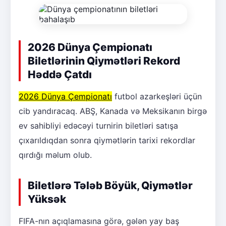
2026 Dünya Çempionatı
Biletlərinin Qiymətləri Rekord
Həddə Çatdı
2026 Dünya Çempionatı
futbol azarkeşləri üçün
cib yandıracaq. ABŞ, Kanada və Meksikanın birgə
ev sahibliyi edəcəyi turnirin biletləri satışa
çıxarıldıqdan sonra qiymətlərin tarixi rekordlar
qırdığı məlum olub.
Biletlərə Tələb Böyük, Qiymətlər
Yüksək
FIFA-nın açıqlamasına görə, gələn yay baş