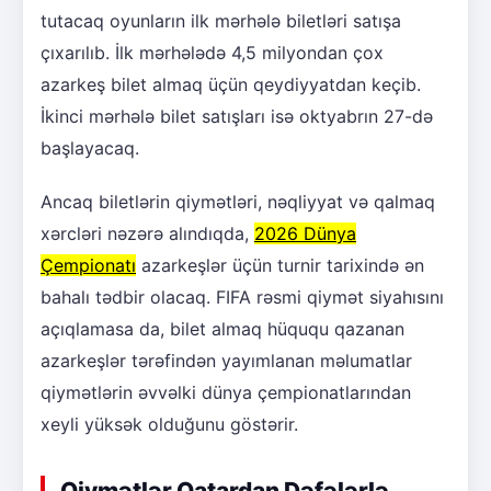
tutacaq oyunların ilk mərhələ biletləri satışa
çıxarılıb. İlk mərhələdə 4,5 milyondan çox
azarkeş bilet almaq üçün qeydiyyatdan keçib.
İkinci mərhələ bilet satışları isə oktyabrın 27-də
başlayacaq.
Ancaq biletlərin qiymətləri, nəqliyyat və qalmaq
xərcləri nəzərə alındıqda,
2026 Dünya
Çempionatı
azarkeşlər üçün turnir tarixində ən
bahalı tədbir olacaq. FIFA rəsmi qiymət siyahısını
açıqlamasa da, bilet almaq hüququ qazanan
azarkeşlər tərəfindən yayımlanan məlumatlar
qiymətlərin əvvəlki dünya çempionatlarından
xeyli yüksək olduğunu göstərir.
Qiymətlər Qatardan Dəfələrlə