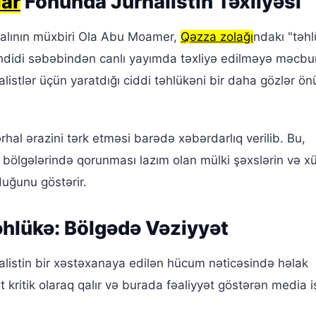
lar
Fonunda Jurnalistin Təxliyəsi
nalının müxbiri Ola Abu Moamer,
Qəzza zolağı
ndakı "təhl
əhdidi səbəbindən canlı yayımda təxliyə edilməyə məcbur
nalistlər üçün yaratdığı ciddi təhlükəni bir daha gözlər ö
al ərazini tərk etməsi barədə xəbərdarlıq verilib. Bu,
ölgələrində qorunması lazım olan mülki şəxslərin və xü
duğunu göstərir.
əhlükə: Bölgədə Vəziyyət
nalistin bir xəstəxanaya edilən hücum nəticəsində həlak
kritik olaraq qalır və burada fəaliyyət göstərən media iş