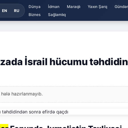
Dünya
İdman
Maraqlı
Yaxın Şərq
Gündə
EN
RU
Biznes
Sağlamlıq
zada İsrail hücumu təhdidi
 hələ hazırlanmayıb.