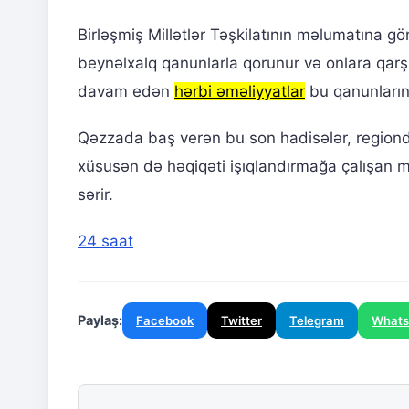
Birləşmiş Millətlər Təşkilatının məlumatına gö
beynəlxalq qanunlarla qorunur və onlara qarş
davam edən
hərbi əməliyyatlar
bu qanunların
Qəzzada baş verən bu son hadisələr, regio
xüsusən də həqiqəti işıqlandırmağa çalışan m
sərir.
24 saat
Paylaş:
Facebook
Twitter
Telegram
What