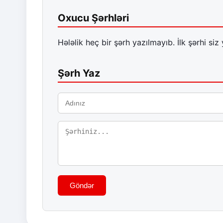
Oxucu Şərhləri
Hələlik heç bir şərh yazılmayıb. İlk şərhi siz 
Şərh Yaz
Göndər