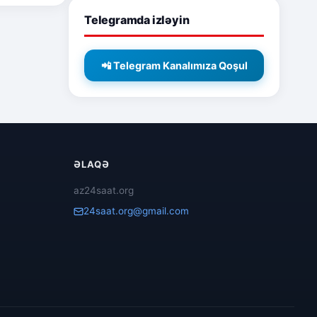
Telegramda izləyin
📲 Telegram Kanalımıza Qoşul
ƏLAQƏ
az24saat.org
24saat.org@gmail.com