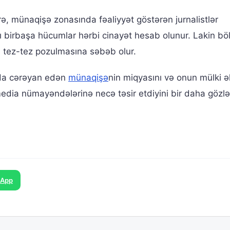
rə, münaqişə zonasında fəaliyyət göstərən jurnalistlər
ı birbaşa hücumlar hərbi cinayət hesab olunur. Lakin b
 tez-tez pozulmasına səbəb olur.
nda cərəyan edən
münaqişə
nin miqyasını və onun mülki ə
edia nümayəndələrinə necə təsir etdiyini bir daha gözl
sApp