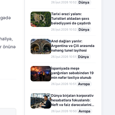
Dünya
26.İyul.2026 10:52
Tarixi ərazi yalanı:
ölgədə
Turistləri aldadan şəxs
bələdiyyəni də çaşdırdı
Dünya
26.İyul.2026 10:52
haliyə,
And dağları yarılır:
Argentina və Çili arasında
ər önünə
nəhəng tunel layihəsi
Dünya
26.İyul.2026 10:51
İspaniyada meşə
yanğınları səbəbindən 19
min nəfər təxliyə olunub
Avropa
26.İyul.2026 10:51
Dünya birjaları korporativ
hesabatlara fokuslanıb:
Neft və faiz dərəcələrinin
təsiri altında cari vəziyyət
Avropa
26.İyul.2026 10:50