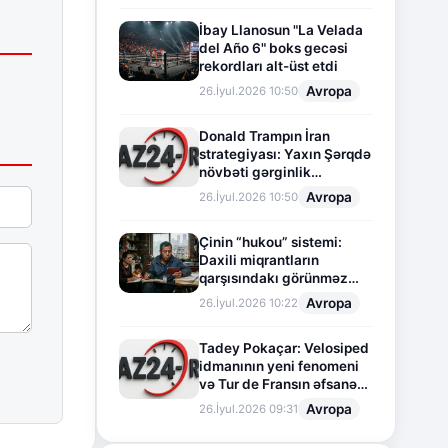
İbay Llanosun "La Velada
del Año 6" boks gecəsi
rekordları alt-üst etdi
Avropa
26.İyul.2026 10:50
Donald Trampın İran
strategiyası: Yaxın Şərqdə
növbəti gərginlik
mərhələsi
Avropa
26.İyul.2026 10:50
Çinin “hukou” sistemi:
Daxili miqrantların
qarşısındakı görünməz
sədd
Avropa
26.İyul.2026 10:22
Tadey Pokaçar: Velosiped
idmanının yeni fenomeni
və Tur de Fransın əfsanəvi
səhifəsi
Avropa
26.İyul.2026 09:31