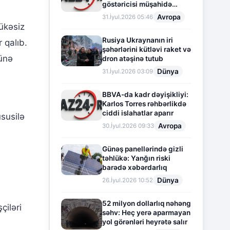
göstəricisi müşahidə
olunur
Avropa
31.İyul.2026 05:46
ükəsiz
Rusiya Ukraynanın iri
 qalıb.
şəhərlərini kütləvi raket və
nünə
dron atəşinə tutub
Dünya
31.İyul.2026 03:09
BBVA-da kadr dəyişikliyi:
Karlos Torres rəhbərlikdə
ciddi islahatlar aparır
susilə
Avropa
30.İyul.2026 09:33
Günəş panellərində gizli
təhlükə: Yanğın riski
barədə xəbərdarlıq
Dünya
26.İyul.2026 10:52
52 milyon dollarlıq nəhəng
çiləri
səhv: Heç yerə aparmayan
yol görənləri heyrətə salır