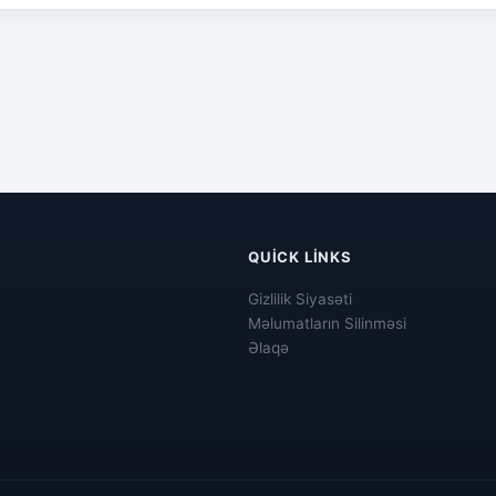
QUICK LINKS
Gizlilik Siyasəti
Məlumatların Silinməsi
Əlaqə