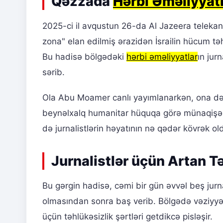
Qəzzada
Hərbi Əməliyyat
2025-ci il avqustun 26-da Al Jazeera teleka
zona" elan edilmiş ərazidən İsrailin hücum t
Bu hadisə bölgədəki
hərbi əməliyyatlar
ın jur
sərib.
Ola Abu Moamer canlı yayımlanarkən, ona dərh
beynəlxalq humanitar hüquqa görə münaqişə b
də jurnalistlərin həyatının nə qədər kövrək ol
Jurnalistlər üçün Artan T
Bu gərgin hadisə, cəmi bir gün əvvəl beş jur
olmasından sonra baş verib. Bölgədə vəziyyət 
üçün təhlükəsizlik şərtləri getdikcə pisləşir.