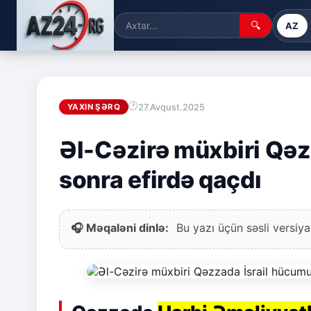
🔍
AZ
27.Avqust.2025
YAXIN ŞƏRQ
Əl-Cəzirə müxbiri Qəz
sonra efirdə qaçdı
🎧 Məqaləni dinlə:
Bu yazı üçün səsli versiya