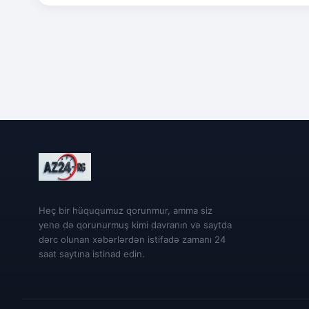
Heç bir hüququmuz qorunmur, amma siz
yenə də qorunurmuş kimi davranın və saytda
dərc olunan xəbərlərdən istifadə zamanı 24
saat saytına istinad edin.