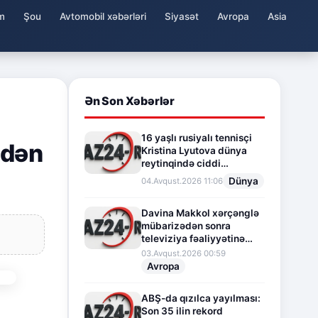
m
Şou
Avtomobil xəbərləri
Siyasət
Avropa
Asia
Ən Son Xəbərlər
16 yaşlı rusiyalı tennisçi
ndən
Kristina Lyutova dünya
reytinqində ciddi
irəliləyişə imza atdı
Dünya
04.Avqust.2026 11:06
Davina Makkol xərçənglə
mübarizədən sonra
televiziya fəaliyyətinə
fasilə verir
03.Avqust.2026 00:59
Avropa
ABŞ-da qızılca yayılması:
Son 35 ilin rekord