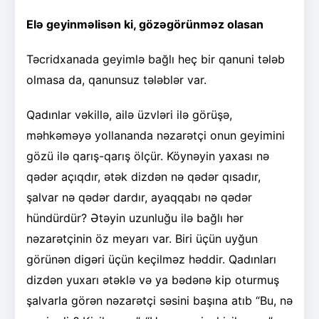
Elə geyinməlisən ki, gözəgörünməz olasan
Təcridxanada geyimlə bağlı heç bir qanuni tələb
olmasa da, qanunsuz tələblər var.
Qadınlar vəkillə, ailə üzvləri ilə görüşə,
məhkəməyə yollananda nəzarətçi onun geyimini
gözü ilə qarış-qarış ölçür. Köynəyin yaxası nə
qədər açıqdır, ətək dizdən nə qədər qısadır,
şalvar nə qədər dardır, ayaqqabı nə qədər
hündürdür? Ətəyin uzunluğu ilə bağlı hər
nəzarətçinin öz meyarı var. Biri üçün uyğun
görünən digəri üçün keçilməz həddir. Qadınları
dizdən yuxarı ətəklə və ya bədənə kip oturmuş
şalvarla görən nəzarətçi səsini başına atıb “Bu, nə