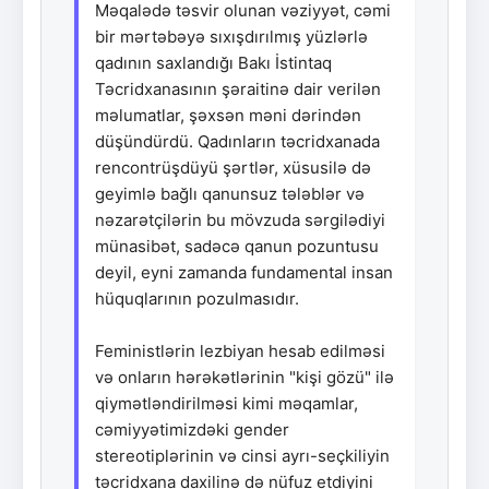
Məqalədə təsvir olunan vəziyyət, cəmi
bir mərtəbəyə sıxışdırılmış yüzlərlə
qadının saxlandığı Bakı İstintaq
Təcridxanasının şəraitinə dair verilən
məlumatlar, şəxsən məni dərindən
düşündürdü. Qadınların təcridxanada
rencontrüşdüyü şərtlər, xüsusilə də
geyimlə bağlı qanunsuz tələblər və
nəzarətçilərin bu mövzuda sərgilədiyi
münasibət, sadəcə qanun pozuntusu
deyil, eyni zamanda fundamental insan
hüquqlarının pozulmasıdır.
Feministlərin lezbiyan hesab edilməsi
və onların hərəkətlərinin "kişi gözü" ilə
qiymətləndirilməsi kimi məqamlar,
cəmiyyətimizdəki gender
stereotiplərinin və cinsi ayrı-seçkiliyin
təcridxana daxilinə də nüfuz etdiyini