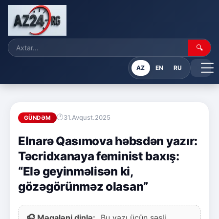
🔍
AZ
EN
RU
31.Avqust.2025
GÜNDƏM
Elnarə Qasımova həbsdən yazır:
Təcridxanaya feminist baxış:
“Elə geyinməlisən ki,
gözəgörünməz olasan”
🎧 Məqaləni dinlə:
Bu yazı üçün səsli