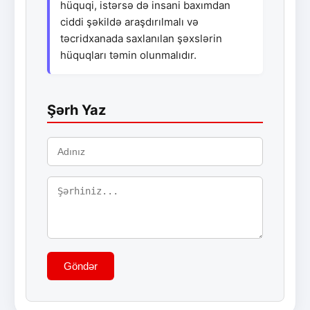
hüquqi, istərsə də insani baxımdan
ciddi şəkildə araşdırılmalı və
təcridxanada saxlanılan şəxslərin
hüquqları təmin olunmalıdır.
Şərh Yaz
Göndər