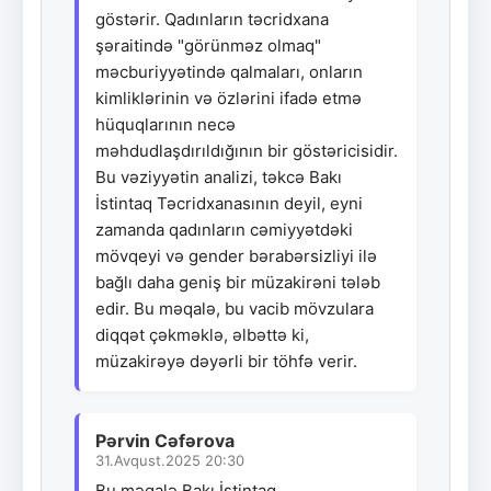
göstərir. Qadınların təcridxana
şəraitində "görünməz olmaq"
məcburiyyətində qalmaları, onların
kimliklərinin və özlərini ifadə etmə
hüquqlarının necə
məhdudlaşdırıldığının bir göstəricisidir.
Bu vəziyyətin analizi, təkcə Bakı
İstintaq Təcridxanasının deyil, eyni
zamanda qadınların cəmiyyətdəki
mövqeyi və gender bərabərsizliyi ilə
bağlı daha geniş bir müzakirəni tələb
edir. Bu məqalə, bu vacib mövzulara
diqqət çəkməklə, əlbəttə ki,
müzakirəyə dəyərli bir töhfə verir.
Pərvin Cəfərova
31.Avqust.2025 20:30
Bu məqalə Bakı İstintaq