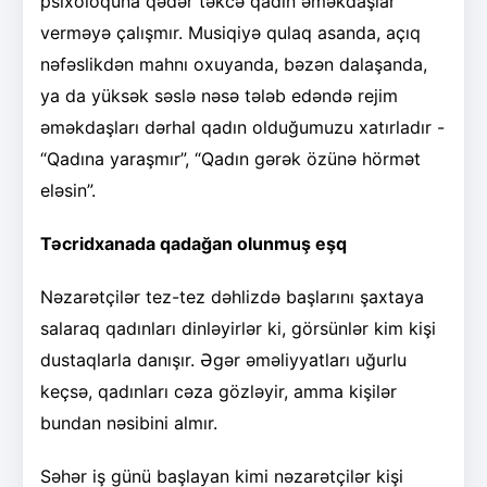
psixoloquna qədər təkcə qadın əməkdaşlar
verməyə çalışmır. Musiqiyə qulaq asanda, açıq
nəfəslikdən mahnı oxuyanda, bəzən dalaşanda,
ya da yüksək səslə nəsə tələb edəndə rejim
əməkdaşları dərhal qadın olduğumuzu xatırladır -
“Qadına yaraşmır”, “Qadın gərək özünə hörmət
eləsin”.
Təcridxanada qadağan olunmuş eşq
Nəzarətçilər tez-tez dəhlizdə başlarını şaxtaya
salaraq qadınları dinləyirlər ki, görsünlər kim kişi
dustaqlarla danışır. Əgər əməliyyatları uğurlu
keçsə, qadınları cəza gözləyir, amma kişilər
bundan nəsibini almır.
Səhər iş günü başlayan kimi nəzarətçilər kişi