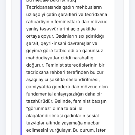
Təcridxanasında qadın məhbusların
üzləşdiyi çətin şəraitləri və təcridxana
rəhbərliyinin feministlərə dair mövcud
yanlış təsəvvürlərini açıq şəkildə
ortaya qoyur. Qadınların sıxışdırıldığı
şərait, qeyri-insani davranışlar və
geyimə görə tətbiq edilən qanunsuz
məhdudiyyətlər ciddi narahatlıq
doğurur. Feminist stereotiplərinin bir
təcridxana rəhbəri tərəfindən bu cür
aşağılayıcı şəkildə səsləndirilməsi,
cəmiyyətdə genderə dair mövcud olan
fundamental anlayışsızlığın daha bir
təzahürüdür. Əslində, feminist baxışın
"görünməz" olma tələbi ilə
əlaqələndirilməsi qadınların sosial
təzyiqlər altında yaşamağa məcbur
edilməsini vurğulayır. Bu durum, istər