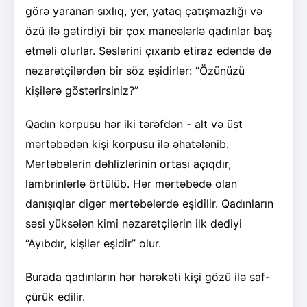
görə yaranan sıxlıq, yer, yataq çatışmazlığı və
özü ilə gətirdiyi bir çox maneələrlə qadınlar baş
etməli olurlar. Səslərini çıxarıb etiraz edəndə də
nəzarətçilərdən bir söz eşidirlər: “Özünüzü
kişilərə göstərirsiniz?”
Qadın korpusu hər iki tərəfdən - alt və üst
mərtəbədən kişi korpusu ilə əhatələnib.
Mərtəbələrin dəhlizlərinin ortası açıqdır,
lambrinlərlə örtülüb. Hər mərtəbədə olan
danışıqlar digər mərtəbələrdə eşidilir. Qadınların
səsi yüksələn kimi nəzarətçilərin ilk dediyi
“Ayıbdır, kişilər eşidir” olur.
Burada qadınların hər hərəkəti kişi gözü ilə saf-
çürük edilir.