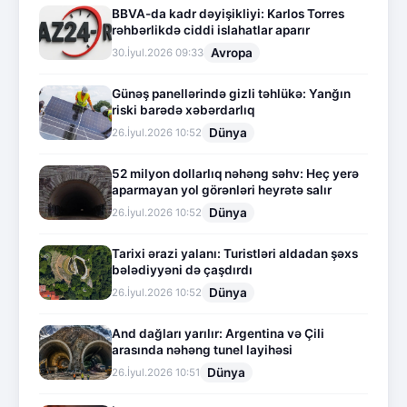
BBVA-da kadr dəyişikliyi: Karlos Torres
rəhbərlikdə ciddi islahatlar aparır
Avropa
30.İyul.2026 09:33
Günəş panellərində gizli təhlükə: Yanğın
riski barədə xəbərdarlıq
Dünya
26.İyul.2026 10:52
52 milyon dollarlıq nəhəng səhv: Heç yerə
aparmayan yol görənləri heyrətə salır
Dünya
26.İyul.2026 10:52
Tarixi ərazi yalanı: Turistləri aldadan şəxs
bələdiyyəni də çaşdırdı
Dünya
26.İyul.2026 10:52
And dağları yarılır: Argentina və Çili
arasında nəhəng tunel layihəsi
Dünya
26.İyul.2026 10:51