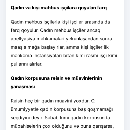
Qadın və kişi məhbus işçilərə qoyulan fərq
Qadın məhbus işçilərlə kişi işçilər arasında da
fərq qoyulur. Qadın məhbus işçilər ancaq
apellyasiya məhkəmələri yekunlaşandan sonra
maaş almağa başlayırlar, amma kişi işçilər ilk
məhkəmə instansiyaları bitən kimi rəsmi işçi kimi
pullarını alırlar.
Qadın korpusuna rəisin və müavinlərinin
yanaşması
Rəisin heç bir qadın müavini yoxdur. O,
ümumiyyətlə qadın korpusuna baş qoşmamağı
seçdiyini deyir. Səbəb kimi qadın korpusunda
mübahisələrin çox olduğunu və buna qarışarsa,