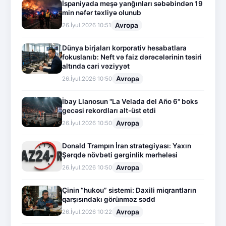
İspaniyada meşə yanğınları səbəbindən 19
min nəfər təxliyə olunub
Avropa
26.İyul.2026 10:51
Dünya birjaları korporativ hesabatlara
fokuslanıb: Neft və faiz dərəcələrinin təsiri
altında cari vəziyyət
Avropa
26.İyul.2026 10:50
İbay Llanosun "La Velada del Año 6" boks
gecəsi rekordları alt-üst etdi
Avropa
26.İyul.2026 10:50
Donald Trampın İran strategiyası: Yaxın
Şərqdə növbəti gərginlik mərhələsi
Avropa
26.İyul.2026 10:50
Çinin “hukou” sistemi: Daxili miqrantların
qarşısındakı görünməz sədd
Avropa
26.İyul.2026 10:22