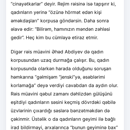
“cinayətkarlar” deyir. Rejim rəisinə isə tapşırır ki,
qadınların yerinə “özünə hörmət edən kişi
əməkdaşları” korpusa göndərsin. Daha sonra
əlavə edir: “Bilirəm, hamınızın məndən zəhləsi
gedir”. Heç kim bu cümləyə etiraz etmir.
Digər rəis müavini Əhəd Abdiyev də qadın
korpusundan uzaq durmağa çalışır. Bu, qadın
korpusunda olarkən harada olduğunu soruşan
həmkarına “gəlmişəm “jenski”yə, əsəblərimi
korlamağa” deyə verdiyi cavabdan da aydın olur.
Rəis müavini qəbul zamanı dəhlizdən gülüşünü
eşitdiyi qadınların səsini keçmiş dövrdəki qəbilə
üzvlərinin çıxardığı səslərə bənzətməkdən də
çəkinmir. Üstəlik o da qadınların geyimi ilə bağlı
irad bildirməyi, arxalarınca “bunun geyiminə bax”