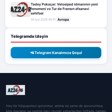
Tadey Pokaçar: Velosiped idmanının yeni
fenomeni və Tur de Fransın əfsanəvi
səhifəsi
Avropa
26.İyul.2026 09:31
Telegramda izləyin
📲 Telegram Kanalımıza Qoşul
Heç bir hüququmuz qorunmur, amma siz yenə də qorunurmuş
kimi davranın və saytda dərc olunan xəbərlərdən istifadə zamanı