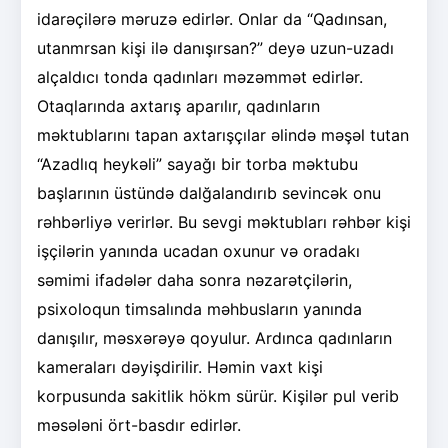
idarəçilərə məruzə edirlər. Onlar da “Qadınsan,
utanmrsan kişi ilə danışırsan?” deyə uzun-uzadı
alçaldıcı tonda qadınları məzəmmət edirlər.
Otaqlarında axtarış aparılır, qadınların
məktublarını tapan axtarışçılar əlində məşəl tutan
“Azadlıq heykəli” sayağı bir torba məktubu
başlarının üstündə dalğalandırıb sevincək onu
rəhbərliyə verirlər. Bu sevgi məktubları rəhbər kişi
işçilərin yanında ucadan oxunur və oradakı
səmimi ifadələr daha sonra nəzarətçilərin,
psixoloqun timsalında məhbusların yanında
danışılır, məsxərəyə qoyulur. Ardınca qadınların
kameraları dəyişdirilir. Həmin vaxt kişi
korpusunda sakitlik hökm sürür. Kişilər pul verib
məsələni ört-basdır edirlər.