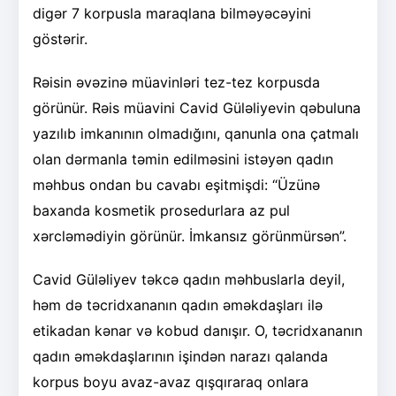
digər 7 korpusla maraqlana bilməyəcəyini
göstərir.
Rəisin əvəzinə müavinləri tez-tez korpusda
görünür. Rəis müavini Cavid Güləliyevin qəbuluna
yazılıb imkanının olmadığını, qanunla ona çatmalı
olan dərmanla təmin edilməsini istəyən qadın
məhbus ondan bu cavabı eşitmişdi: “Üzünə
baxanda kosmetik prosedurlara az pul
xərcləmədiyin görünür. İmkansız görünmürsən”.
Cavid Güləliyev təkcə qadın məhbuslarla deyil,
həm də təcridxananın qadın əməkdaşları ilə
etikadan kənar və kobud danışır. O, təcridxananın
qadın əməkdaşlarının işindən narazı qalanda
korpus boyu avaz-avaz qışqıraraq onlara