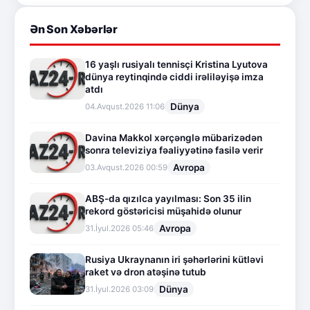
Ən Son Xəbərlər
16 yaşlı rusiyalı tennisçi Kristina Lyutova
dünya reytinqində ciddi irəliləyişə imza
atdı
Dünya
04.Avqust.2026 11:06
Davina Makkol xərçənglə mübarizədən
sonra televiziya fəaliyyətinə fasilə verir
Avropa
03.Avqust.2026 00:59
ABŞ-da qızılca yayılması: Son 35 ilin
rekord göstəricisi müşahidə olunur
Avropa
31.İyul.2026 05:46
Rusiya Ukraynanın iri şəhərlərini kütləvi
raket və dron atəşinə tutub
Dünya
31.İyul.2026 03:09