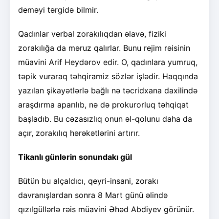
deməyi tərgidə bilmir.
Qadınlar verbal zorakılıqdan əlavə, fiziki
zorakılığa da məruz qalırlar. Bunu rejim rəisinin
müavini Arif Heydərov edir. O, qadınlara yumruq,
təpik vuraraq təhqiramiz sözlər işlədir. Haqqında
yazılan şikayətlərlə bağlı nə təcridxana daxilində
araşdırma aparılıb, nə də prokurorluq təhqiqat
başladıb. Bu cəzasızlıq onun əl-qolunu daha da
açır, zorakılıq hərəkətlərini artırır.
Tikanlı günlərin sonundakı gül
Bütün bu alçaldıcı, qeyri-insani, zorakı
davranışlardan sonra 8 Mart günü əlində
qızılgüllərlə rəis müavini Əhəd Abdiyev görünür.