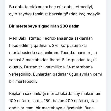
Bu dəfə təcridxananı heç cür qəbul etmədiyi,
ayıb saydığı feminist baxışla gözdən keçirəcəyik.
Bir mərtəbəyə sığışdırılan 200 qadın
Mən Bakı İstintaq Təcridxanasında saxlanılan
həbs edilmiş qadınam. 2-ci korpusun 2-ci
mərtəbəsində saxlanılıram. Təcridxananın rejim
sahəsi 3 mərtəbədən ibarət 8 korpusdan təşkil
olunub. Dustaqlar ümumilikdə 24 mərtəbədə
yerləşdirilib. Bunlardan qadınlar üçün ayrılan cəmi
bir mərtəbədir.
Kişilərin saxlanıldığı mərtəbələrdə say maksimum
100 nəfər olsa da, 150, bəzən 200 nəfərə çatan
qadınlar cəmi bir mərtəbəyə sığışdırılıb. Buna