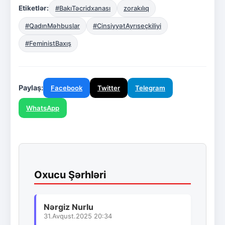
Etiketlər:
#BakıTəcridxanası
zorakılıq
#QadınMəhbuslar
#CinsiyyətAyrıseçkiliyi
#FeministBaxış
Paylaş:
Facebook
Twitter
Telegram
WhatsApp
Oxucu Şərhləri
Nərgiz Nurlu
31.Avqust.2025 20:34