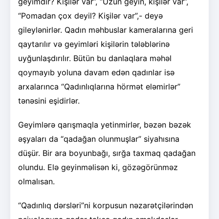
geyimdir? Kişilər var”, “Uzun geyin, kişilər var”,
“Pomadan çox deyil? Kişilər var”,- deyə
gileylənirlər. Qadın məhbuslar kameralarına geri
qaytarılır və geyimləri kişilərin tələblərinə
uyğunlaşdırılır. Bütün bu danlaqlara məhəl
qoymayıb yoluna davam edən qadınlar isə
arxalarınca “Qadınlıqlarına hörmət eləmirlər”
tənəsini eşidirlər.
Geyimlərə qarışmaqla yetinmirlər, bəzən bəzək
əşyaları da “qadağan olunmuşlar” siyahısına
düşür. Bir ara boyunbağı, sırğa taxmaq qadağan
olundu. Elə geyinməlisən ki, gözəgörünməz
olmalısan.
“Qadınlıq dərsləri”ni korpusun nəzarətçilərindən