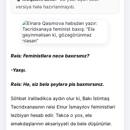
versiya hələ hazırlanmayıb.
Rəis: Feministlərə necə baxırsınız?
-Yaxşı.
Rəis: Hə, siz belə şeylərə pis baxmırsınız.
Söhbət irəlilədikcə aydın olur ki, Bakı İstintaq
Təcridxanasının rəisi Elnur İsmayılov feministləri
lezbiyan hesab edir. Təkcə o yox, elə
əməkdaşlarının əksəriyyəti də belə düşünürlər.