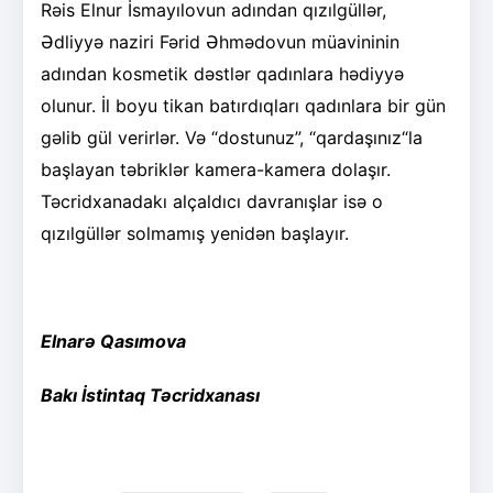
Rəis Elnur İsmayılovun adından qızılgüllər,
Ədliyyə naziri Fərid Əhmədovun müavininin
adından kosmetik dəstlər qadınlara hədiyyə
olunur. İl boyu tikan batırdıqları qadınlara bir gün
gəlib gül verirlər. Və “dostunuz”, “qardaşınız“la
başlayan təbriklər kamera-kamera dolaşır.
Təcridxanadakı alçaldıcı davranışlar isə o
qızılgüllər solmamış yenidən başlayır.
Elnarə Qasımova
Bakı İstintaq Təcridxanası