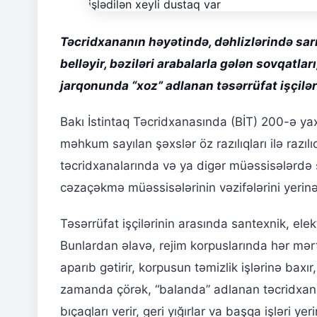
Təcridxananın həyətində, dəhlizlərində sarı 
belləyir, bəziləri arabalarla gələn sovqatlar
jarqonunda “xoz” adlanan təsərrüfat işçiləri
Bakı İstintaq Təcridxanasında (BİT) 200-ə ya
məhkum sayılan şəxslər öz razılıqları ilə razılı
təcridxanalarında və ya digər müəssisələrdə 
cəzaçəkmə müəssisələrinin vəzifələrini yerinə y
Təsərrüfat işçilərinin arasında santexnik, elektr
Bunlardan əlavə, rejim korpuslarında hər mər
aparıb gətirir, korpusun təmizlik işlərinə baxır
zamanda çörək, “balanda” adlanan təcridxana
bıçaqları verir, geri yığırlar va başqa işləri yeri