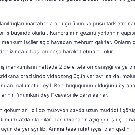
saxlanıldıqları mərtəbədə olduğu üçün korpusu tərk etmirlə
 başında olurlar. Kameraların gəzinti yerlərinin qapısı
məhkum işçilər açıq havadan məhrum qalırlar. Onların g
 dəhlizində o baş-bu başa hərəkət etmələri olur.
 məhkumların həftədə 2 dəfə telefon danışığı və ya o
ridxana ərazisində videozəng üçün yer ayrılsa da, məlu
qundan məlumatlı deyil. Belə hüququnun olduğunu öyrən
ərinin “mümkün deyil” cavabı ilə qarşılaşırlar.
n qohumları ilə ildə müəyyən sayda uzun müddətli görü
k müddətdə ola bilər. Təcridxananın açıq görüş üçün n
üçün də yer ayrılıb. Amma təsərrüfat işçisi olan qadın