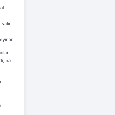
əl
 yalın
yirlər.
rılan
di, nə
h
n
r