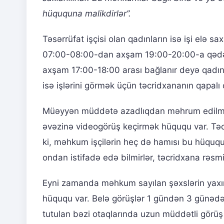
hüququna malikdirlər”.
Təsərrüfat işçisi olan qadınların isə işi elə 
07:00-08:00-dan axşam 19:00-20:00-a qədər iş
axşam 17:00-18:00 arası bağlanır deyə qadın 
isə işlərini görmək üçün təcridxananın qapalı
Müəyyən müddətə azadlıqdan məhrum edilmiş
əvəzinə videogörüş keçirmək hüququ var. Təc
ki, məhkum işçilərin heç də hamısı bu hüqu
ondan istifadə edə bilmirlər, təcridxana rəsmil
Eyni zamanda məhkum sayılan şəxslərin yaxı
hüququ var. Belə görüşlər 1 gündən 3 günədə
tutulan bəzi otaqlarında uzun müddətli görüş 