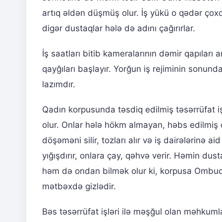
artıq əldən düşmüş olur. İş yükü o qədər çox
digər dustaqlar hələ də adını çağırırlar.
İş saatları bitib kameralarının dəmir qapılar
qayğıları başlayır. Yorğun iş rejiminin sonu
lazımdır.
Qadın korpusunda təsdiq edilmiş təsərrüfat iş
olur. Onlar hələ hökm almayan, həbs edilmiş q
döşəməni silir, tozları alır və iş dairələrinə a
yığışdırır, onlara çay, qəhvə verir. Həmin dust
həm də ondan bilmək olur ki, korpusa Ombu
mətbəxdə gizlədir.
Bəs təsərrüfat işləri ilə məşğul olan məhkumla