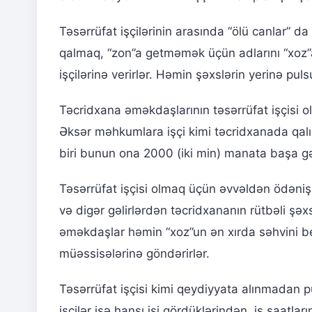
Təsərrüfat işçilərinin arasında “ölü canlar” d
qalmaq, “zon”a getməmək üçün adlarını “xoz”a y
işçilərinə verirlər. Həmin şəxslərin yerinə pul
Təcridxana əməkdaşlarının təsərrüfat işçisi 
Əksər məhkumlara işçi kimi təcridxanada qalı
biri bunun ona 2000 (iki min) manata başa gəl
Təsərrüfat işçisi olmaq üçün əvvəldən ödəniş
və digər gəlirlərdən təcridxananın rütbəli şəx
əməkdaşlar həmin “xoz”un ən xırda səhvini b
müəssisələrinə göndərirlər.
Təsərrüfat işçisi kimi qeydiyyata alınmadan 
işçilər isə hansı işi gördüklərindən, iş saat