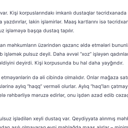
a var. Kişi korpuslarındakı imkanlı dustaqlar təcridxanada
azdırırlar, lakin işləmirlər. Maaş kartlarını isə təcridxa
suz işləməyə başqa dustaq tapılır.
olan məhkumların üzərindən qazanc əldə etmələri bununla
b işləmək pulsuz deyil. Daha əvvəl “xoz” işləyən qadınl
diyini deyirdi. Kişi korpusunda bu hal daha yayğındır.
 etməyənlərin də əli cibində olmalıdır. Onlar mağaza sat
slərinə aylıq “haqq” verməli olurlar. Aylıq “haq”ları çatm
elə rəhbərliyə məruzə edirlər, onu işdən azad edib cəz
pulsuz işlədilən xeyli dustaq var. Qeydiyyata alınmış mə
larından asılı olmayaraq eyni məbləğdə maaş alırlar – min