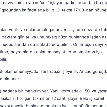
 əvvəl bir ilə yaxın “xoz” işləyən qadınlardan biri bu 
hüququndan istifadə edə bilib. O, təkcə 17:00-dan növbə
ləri verilir və onlar əmək qanunvericiliyində nəzərdə tu
 bayram günləri və ümumxalq hüzn günlərində işdən a
u hüquqlarından da istifadə edə bilmir. Onlar üçün qeyri-
gətirsə, bayramlarda onları müşayiət edən əməkdaş işə
lir.
olar, ümumiyyətlə istirahətsiz işləyirlər. Ancaq görüşd
a olmurlar.
ış sadəcə bir məhkum var. Yəni, korpusdakı 150-yə yaxı
asiləsiz, hər gün təxminən 12 saat işləyir. Belə iş şəraiti
n yaxşı əhvalla başlayan məhkum işçi iş gününün sonuna