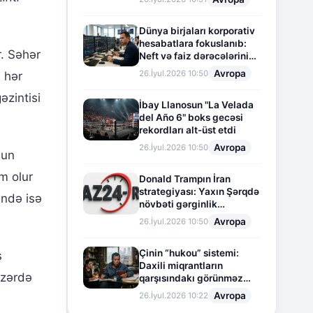
Dünya birjaları korporativ
hesabatlara fokuslanıb:
r. Səhər
Neft və faiz dərəcələrinin
təsiri altında cari vəziyyət
Avropa
26.İyul.2026 10:50
 hər
əzintisi
İbay Llanosun "La Velada
del Año 6" boks gecəsi
rekordları alt-üst etdi
Avropa
26.İyul.2026 10:50
nun
m olur
Donald Trampın İran
strategiyası: Yaxın Şərqdə
əndə isə
növbəti gərginlik
mərhələsi
Avropa
26.İyul.2026 10:50
Çinin “hukou” sistemi:
ş
Daxili miqrantların
əzərdə
qarşısındakı görünməz
sədd
Avropa
26.İyul.2026 10:22