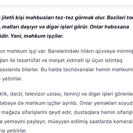
jiletli kişi məhbusları tez-tez görmək olur. Bəziləri to
ı, malları daşıyır və digər işləri görür. Onlar həbsxana
dir. Yəni, məhkum işçilər.
xın məhkum işçi var. Barələrindəki hökm qüvvəyə minmiş,
qları ilə təsərrüfat və məişət xidməti işi üçun istintaq
saxlanıla bilərlər. Bu halda təcridxanalar həmin məhkum
etirirlər.
ik, dərzi, televizor ustası, təmirçi və digər işləri görənlə
təbəyə də məhkum işçilər ayrılıb. Onlar yeməkləri soyu
, mağaza sifarişlərini qeyd edir, dustaqlara həmin sifarişl
 yeməyini paylayır, müəyyən edilmiş saatlarda kameral
nə yetirirlər.