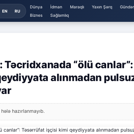
Dünya
İdman
Maraqlı
Yaxın Şərq
Gündə
EN
RU
Biznes
Sağlamlıq
 Təcridxanada “ölü canlar”:
 qeydiyyata alınmadan pulsu
var
 hələ hazırlanmayıb.