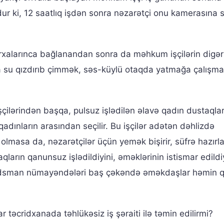
dur ki, 12 saatlıq işdən sonra nəzarətçi onu kamerasına 
ı arxalarınca bağlanandan sonra da məhkum işçilərin digər
nda su qızdırıb çimmək, səs-küylü otaqda yatmağa çalışm
çilərindən başqa, pulsuz işlədilən əlavə qadın dustaqla
adınların arasından seçilir. Bu işçilər adətən dəhlizdə
id olmasa da, nəzarətçilər üçün yemək bişirir, süfrə hazırla
aqların qanunsuz işlədildiyini, əməklərinin istismar edildi
dsman nümayəndələri baş çəkəndə əməkdaşlar həmin qa
r təcridxanada təhlükəsiz iş şəraiti ilə təmin edilirmi?