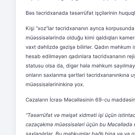
Bəs təcridxanada təsərrüfat işçilərinin huquql
Kişi “xoz”lar təcridxananın ayrıca korpusunda
müəssisələrində olduğu kimi qaldıqları kamerala
vaxt dəhlizdə gəzişə bilirlər. Qadın məhkum i
hesab edilməyən qadınlara təcridxananın rej
statusu olsa da, digər hələ məhkum sayılmayan 
onların saxlanma şərtləri təcridxananınkına u
müəssisələrininkinə yox.
Cəzaların İcrası Məcəlləsinin 69-cu maddəsin
“Təsərrüfat və məişət xidməti işi üçün istint
cəzaçəkmə müəssisələri üçün bu Məcəllədə nə
saxlanılırlar. Bu məhkumlar bağlı bina və ya 