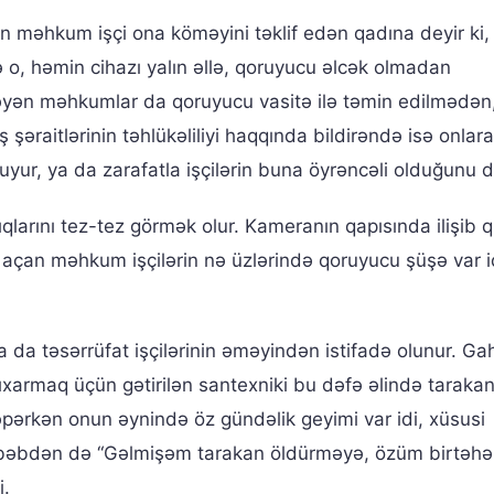
an məhkum işçi ona köməyini təklif edən qadına deyir ki, 
 o, həmin cihazı yalın əllə, qoruyucu əlcək olmadan
şləyən məhkumlar da qoruyucu vasitə ilə təmin edilmədən,
 iş şəraitlərinin təhlükəliliyi haqqında bildirəndə isə onlara
ur, ya da zarafatla işçilərin buna öyrəncəli olduğunu de
ıqlarını tez-tez görmək olur. Kameranın qapısında ilişib qı
 açan məhkum işçilərin nə üzlərində qoruyucu şüşə var i
da təsərrüfat işçilərinin əməyindən istifadə olunur. Ga
ıxarmaq üçün gətirilən santexniki bu dəfə əlində taraka
pərkən onun əynində öz gündəlik geyimi var idi, xüsusi
əbəbdən də “Gəlmişəm tarakan öldürməyə, özüm birtəhə
i.