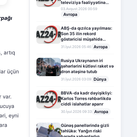
televiziya fəaliyyətinə
fasilə verir
03.Avqust.2026 00:59
Avropa
rpağı
ABŞ-da qızılca yayılması:
Son 35 ilin rekord
göstəricisi müşahidə
olunur
Avropa
31.İyul.2026 05:46
 artıq
Rusiya Ukraynanın iri
şəhərlərini kütləvi raket və
lar üçün
dron atəşinə tutub
Dünya
31.İyul.2026 03:09
BBVA-da kadr dəyişikliyi:
r var.
Karlos Torres rəhbərlikdə
ciddi islahatlar aparır
ducuya
Avropa
30.İyul.2026 09:33
əri, eyni
ara
Günəş panellərində gizli
təhlükə: Yanğın riski
barədə xəbərdarlıq