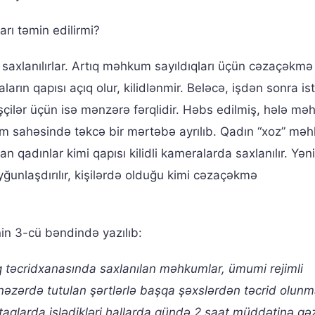
arı təmin edilirmi?
 saxlanılırlar. Artıq məhkum sayıldıqları üçün cəzaçəkmə
rın qapısı açıq olur, kilidlənmir. Beləcə, işdən sonra ist
şçilər üçün isə mənzərə fərqlidir. Həbs edilmiş, hələ m
im sahəsində təkcə bir mərtəbə ayrılıb. Qadın “xoz” mə
qadınlar kimi qapısı kilidli kameralarda saxlanılır. Yəni
yğunlaşdırılır, kişilərdə olduğu kimi cəzaçəkmə
in 3-cü bəndində yazılıb:
aq təcridxanasında saxlanılan məhkumlar, ümumi rejimli
zərdə tutulan şərtlərlə başqa şəxslərdən təcrid olunm
otaqlarda işlədikləri hallarda gündə 2 saat müddətinə gəz