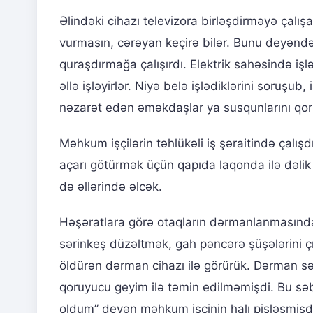
Əlindəki cihazı televizora birləşdirməyə çalış
vurmasın, cərəyan keçirə bilər. Bunu deyəndə
quraşdırmağa çalışırdı. Elektrik sahəsində i
əllə işləyirlər. Niyə belə işlədiklərini soruşub,
nəzarət edən əməkdaşlar ya susqunlarını qoruy
Məhkum işçilərin təhlükəli iş şəraitində çalışd
açarı götürmək üçün qapıda laqonda ilə dəlik
də əllərində əlcək.
Həşəratlara görə otaqların dərmanlanmasında 
sərinkeş düzəltmək, gah pəncərə şüşələrini ç
öldürən dərman cihazı ilə görürük. Dərman sə
qoruyucu geyim ilə təmin edilməmişdi. Bu s
oldum” deyən məhkum işçinin halı pisləşmişd