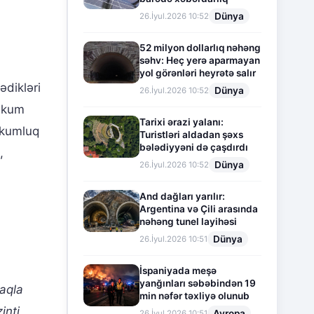
Dünya
26.İyul.2026 10:52
52 milyon dollarlıq nəhəng
səhv: Heç yerə aparmayan
yol görənləri heyrətə salır
ədikləri
Dünya
26.İyul.2026 10:52
əhkum
Tarixi ərazi yalanı:
hkumluq
Turistləri aldadan şəxs
bələdiyyəni də çaşdırdı
,
Dünya
26.İyul.2026 10:52
And dağları yarılır:
Argentina və Çili arasında
nəhəng tunel layihəsi
Dünya
26.İyul.2026 10:51
İspaniyada meşə
yanğınları səbəbindən 19
aqla
min nəfər təxliyə olunub
inti
Avropa
26.İyul.2026 10:51