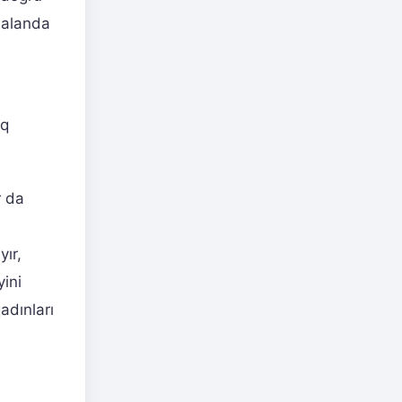
salanda
aq
r da
yır,
yini
dınları