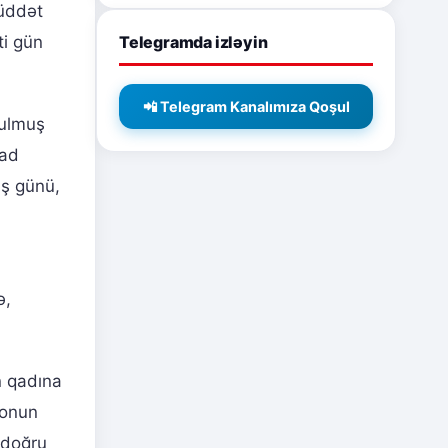
müddət
Telegramda izləyin
ti gün
📲 Telegram Kanalımıza Qoşul
tulmuş
zad
iş günü,
ə,
n qadına
 onun
 doğru