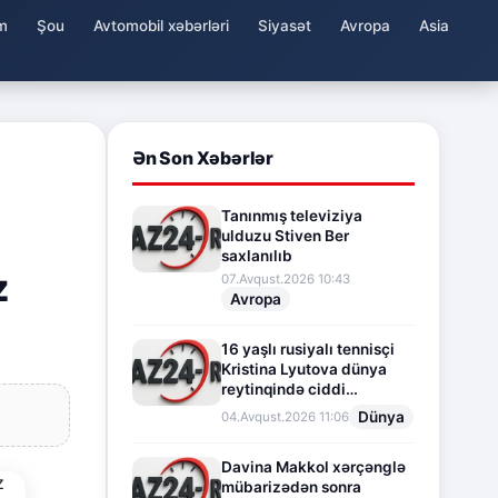
m
Şou
Avtomobil xəbərləri
Siyasət
Avropa
Asia
Ən Son Xəbərlər
Tanınmış televiziya
ulduzu Stiven Ber
saxlanılıb
z
07.Avqust.2026 10:43
Avropa
16 yaşlı rusiyalı tennisçi
Kristina Lyutova dünya
reytinqində ciddi
irəliləyişə imza atdı
Dünya
04.Avqust.2026 11:06
Davina Makkol xərçənglə
mübarizədən sonra