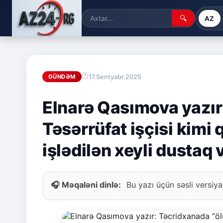
🔍
AZ
17.Sentyabr.2025
GÜNDƏM
Elnarə Qasımova yazır:
Təsərrüfat işçisi kimi
işlədilən xeyli dustaq 
🎧 Məqaləni dinlə:
Bu yazı üçün səsli versiya