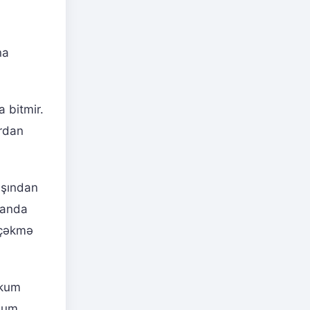
na
 bitmir.
ardan
ışından
ayanda
açəkmə
hkum
imum