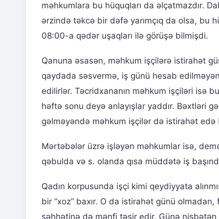
məhkumlara bu hüquqları da əlçatmazdır. Daha
ərzində təkcə bir dəfə yarımçıq da olsa, bu 
08:00-a qədər uşaqları ilə görüşə bilmişdi.
Qanuna əsasən, məhkum işçilərə istirahət gün
qaydada səsvermə, iş günü hesab edilməyən
edilirlər. Təcridxananın məhkum işçiləri isə b
həftə sonu deyə anlayışlar yaddır. Bəxtləri 
gəlməyəndə məhkum işçilər də istirahət edə bi
Mərtəbələr üzrə işləyən məhkumlar isə, demək 
qəbulda və s. olanda qısa müddətə iş başınd
Qadın korpusunda işçi kimi qeydiyyata alınm
bir “xoz” baxır. O da istirahət günü olmadan, f
səhhətinə də mənfi təsir edir. Günə nisbətə