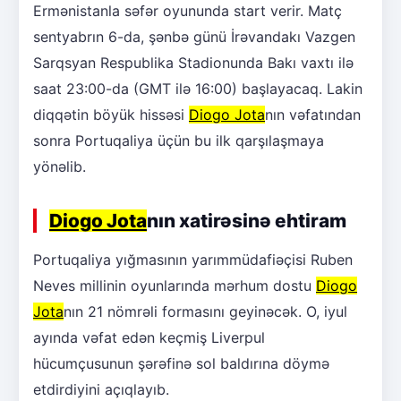
Ermənistanla səfər oyununda start verir. Matç
sentyabrın 6-da, şənbə günü İrəvandakı Vazgen
Sarqsyan Respublika Stadionunda Bakı vaxtı ilə
saat 23:00-da (GMT ilə 16:00) başlayacaq. Lakin
diqqətin böyük hissəsi
Diogo Jota
nın vəfatından
sonra Portuqaliya üçün bu ilk qarşılaşmaya
yönəlib.
Diogo Jota
nın xatirəsinə ehtiram
Portuqaliya yığmasının yarımmüdafiəçisi Ruben
Neves millinin oyunlarında mərhum dostu
Diogo
Jota
nın 21 nömrəli formasını geyinəcək. O, iyul
ayında vəfat edən keçmiş Liverpul
hücumçusunun şərəfinə sol baldırına döymə
etdirdiyini açıqlayıb.