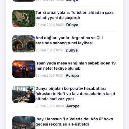
Tarixi ərazi yalanı: Turistləri aldadan şəxs
bələdiyyəni də çaşdırdı
Dünya
26.İyul.2026 10:52
And dağları yarılır: Argentina və Çili
arasında nəhəng tunel layihəsi
Dünya
26.İyul.2026 10:51
İspaniyada meşə yanğınları səbəbindən 19
min nəfər təxliyə olunub
Avropa
26.İyul.2026 10:51
Dünya birjaları korporativ hesabatlara
fokuslanıb: Neft və faiz dərəcələrinin təsiri
altında cari vəziyyət
Avropa
26.İyul.2026 10:50
İbay Llanosun "La Velada del Año 6" boks
gecəsi rekordları alt-üst etdi