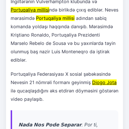
İngiltərənin Vulverhampton klubunda və
Portuqaliya millisi
ndə birlikdə çıxış ediblər. Neves
mərasimdə
Portuqaliya millisi
adından sabiq
komanda yoldaşı haqqında danışıb. Mərasimdə
Kriştiano Ronaldo, Portuqaliya Prezidenti
Marselo Rebelo de Sousa və bu yaxınlarda təyin
olunmuş baş nazir Luis Monteneqro da iştirak
ediblər.
Portuqaliya Federasiyası X sosial şəbəkəsində
Nevesin 21 nömrəli formanı geyinmiş
Diogo Jota
ilə qucaqlaşdığını əks etdirən döyməsini göstərən
video paylaşıb.
𝗡𝗮𝗱𝗮 𝗡𝗼𝘀 𝗣𝗼𝗱𝗲 𝗦𝗲𝗽𝗮𝗿𝗮𝗿. Por ti,