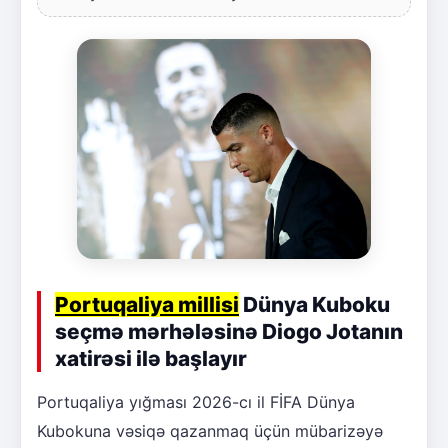
Portuqaliya millisi
Dünya Kuboku
seçmə mərhələsinə Diogo Jotanın
xatirəsi ilə başlayır
Portuqaliya yığması 2026-cı il FİFA Dünya
Kubokuna vəsiqə qazanmaq üçün mübarizəyə