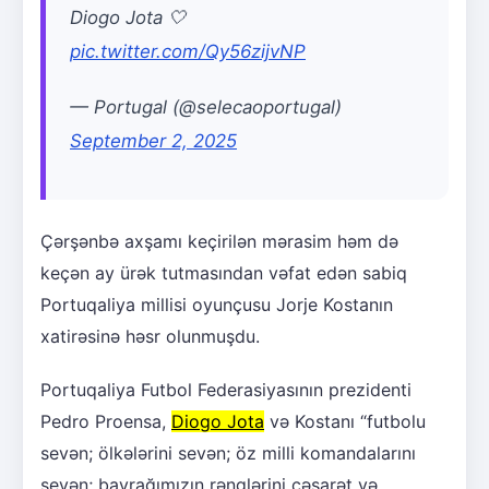
Diogo Jota 🤍
pic.twitter.com/Qy56zijvNP
— Portugal (@selecaoportugal)
September 2, 2025
Çərşənbə axşamı keçirilən mərasim həm də
keçən ay ürək tutmasından vəfat edən sabiq
Portuqaliya millisi oyunçusu Jorje Kostanın
xatirəsinə həsr olunmuşdu.
Portuqaliya Futbol Federasiyasının prezidenti
Pedro Proensa,
Diogo Jota
və Kostanı “futbolu
sevən; ölkələrini sevən; öz milli komandalarını
sevən; bayrağımızın rənglərini cəsarət və