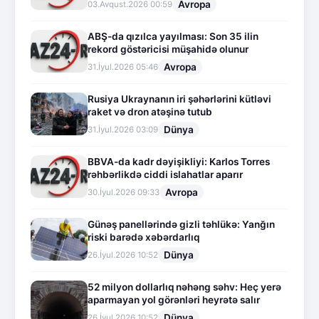
Avropa
03.Avqust.2026 00:59
ABŞ-da qızılca yayılması: Son 35 ilin
rekord göstəricisi müşahidə olunur
Avropa
31.İyul.2026 05:46
Rusiya Ukraynanın iri şəhərlərini kütləvi
raket və dron atəşinə tutub
Dünya
31.İyul.2026 03:09
BBVA-da kadr dəyişikliyi: Karlos Torres
rəhbərlikdə ciddi islahatlar aparır
Avropa
30.İyul.2026 09:33
Günəş panellərində gizli təhlükə: Yanğın
riski barədə xəbərdarlıq
Dünya
26.İyul.2026 10:52
52 milyon dollarlıq nəhəng səhv: Heç yerə
aparmayan yol görənləri heyrətə salır
Dünya
26.İyul.2026 10:52