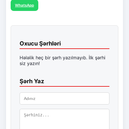
WhatsApp
Oxucu Şərhləri
Hələlik heç bir şərh yazılmayıb. İlk şərhi
siz yazın!
Şərh Yaz