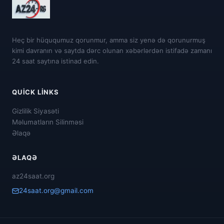
Heç bir hüququmuz qorunmur, amma siz yenə də qorunurmuş
kimi davranın və saytda dərc olunan xəbərlərdən istifadə zamanı
24 saat saytına istinad edin.
QUICK LINKS
Gizlilik Siyasəti
Məlumatların Silinməsi
Əlaqə
ƏLAQƏ
az24saat.org
24saat.org@gmail.com