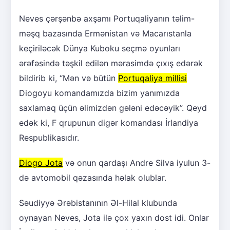
Neves çərşənbə axşamı Portuqaliyanın təlim-
məşq bazasında Ermənistan və Macarıstanla
keçiriləcək Dünya Kuboku seçmə oyunları
ərəfəsində təşkil edilən mərasimdə çıxış edərək
bildirib ki, “Mən və bütün
Portuqaliya millisi
Diogoyu komandamızda bizim yanımızda
saxlamaq üçün əlimizdən gələni edəcəyik”. Qeyd
edək ki, F qrupunun digər komandası İrlandiya
Respublikasıdır.
Diogo Jota
və onun qardaşı Andre Silva iyulun 3-
də avtomobil qəzasında həlak olublar.
Səudiyyə Ərəbistanının Əl-Hilal klubunda
oynayan Neves, Jota ilə çox yaxın dost idi. Onlar