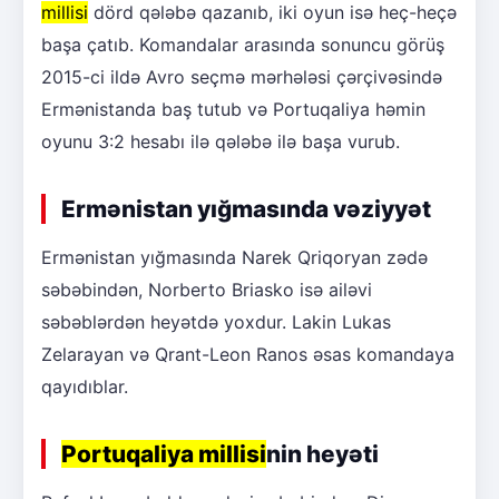
millisi
dörd qələbə qazanıb, iki oyun isə heç-heçə
başa çatıb. Komandalar arasında sonuncu görüş
2015-ci ildə Avro seçmə mərhələsi çərçivəsində
Ermənistanda baş tutub və Portuqaliya həmin
oyunu 3:2 hesabı ilə qələbə ilə başa vurub.
Ermənistan yığmasında vəziyyət
Ermənistan yığmasında Narek Qriqoryan zədə
səbəbindən, Norberto Briasko isə ailəvi
səbəblərdən heyətdə yoxdur. Lakin Lukas
Zelarayan və Qrant-Leon Ranos əsas komandaya
qayıdıblar.
Portuqaliya millisi
nin heyəti