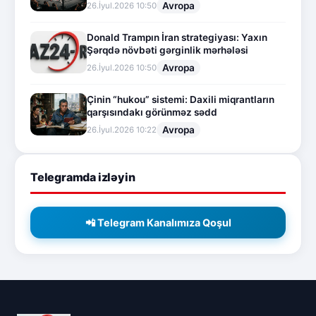
Avropa
26.İyul.2026 10:50
Donald Trampın İran strategiyası: Yaxın
Şərqdə növbəti gərginlik mərhələsi
Avropa
26.İyul.2026 10:50
Çinin “hukou” sistemi: Daxili miqrantların
qarşısındakı görünməz sədd
Avropa
26.İyul.2026 10:22
Telegramda izləyin
📲 Telegram Kanalımıza Qoşul