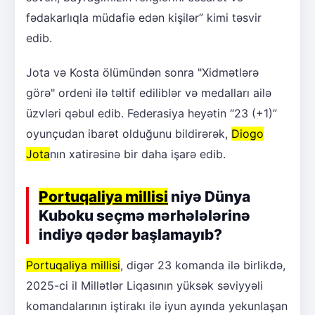
fədakarlıqla müdafiə edən kişilər” kimi təsvir
edib.
Jota və Kosta ölümündən sonra "Xidmətlərə
görə" ordeni ilə təltif ediliblər və medalları ailə
üzvləri qəbul edib. Federasiya heyətin “23 (+1)”
oyunçudan ibarət olduğunu bildirərək,
Diogo
Jota
nın xatirəsinə bir daha işarə edib.
Portuqaliya millisi
niyə Dünya
Kuboku seçmə mərhələlərinə
indiyə qədər başlamayıb?
Portuqaliya millisi
, digər 23 komanda ilə birlikdə,
2025-ci il Millətlər Liqasının yüksək səviyyəli
komandalarının iştirakı ilə iyun ayında yekunlaşan