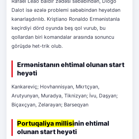
Rafael Leao baldır zədəsi səbəbindən, Diogo
Dalot isə əzələ problemi səbəbindən heyətdən
kənarlaşdırılıb. Kriştiano Ronaldo Ermənistanla
keçirdiyi dörd oyunda beş qol vurub, bu
qollardan biri komandalar arasında sonuncu
görüşdə het-trik olub.
Ermənistanın ehtimal olunan start
heyəti
Kankareviç; Hovhannisyan, Mkrtçyan,
Arutyunyan, Muradya, Tiknizyan; İvu, Daşyan;
Biçaxçyan, Zelarayan; Barseqyan
Portuqaliya millisi
nin ehtimal
olunan start heyəti