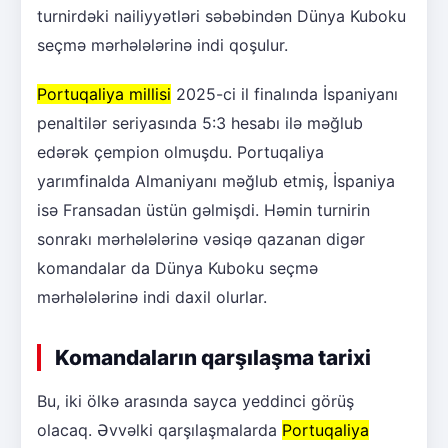
turnirdəki nailiyyətləri səbəbindən Dünya Kuboku
seçmə mərhələlərinə indi qoşulur.
Portuqaliya millisi
2025-ci il finalında İspaniyanı
penaltilər seriyasında 5:3 hesabı ilə məğlub
edərək çempion olmuşdu. Portuqaliya
yarımfinalda Almaniyanı məğlub etmiş, İspaniya
isə Fransadan üstün gəlmişdi. Həmin turnirin
sonrakı mərhələlərinə vəsiqə qazanan digər
komandalar da Dünya Kuboku seçmə
mərhələlərinə indi daxil olurlar.
Komandaların qarşılaşma tarixi
Bu, iki ölkə arasında sayca yeddinci görüş
olacaq. Əvvəlki qarşılaşmalarda
Portuqaliya