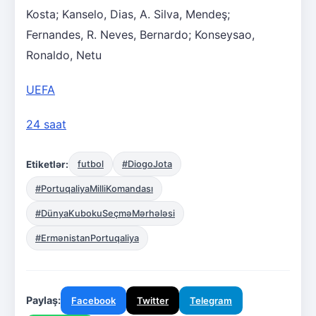
Kosta; Kanselo, Dias, A. Silva, Mendeş;
Fernandes, R. Neves, Bernardo; Konseysao,
Ronaldo, Netu
UEFA
24 saat
Etiketlər:
futbol
#DiogoJota
#PortuqaliyaMilliKomandası
#DünyaKubokuSeçməMərhələsi
#ErmənistanPortuqaliya
Paylaş:
Facebook
Twitter
Telegram