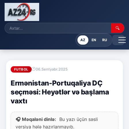
🔍
AZ
EN
RU
06.Sentyabr.2025
FUTBOL
Ermənistan-Portuqaliya DÇ
seçməsi: Heyətlər və başlama
vaxtı
🎧 Məqaləni dinlə:
Bu yazı üçün səsli
versiya hələ hazırlanmayıb.