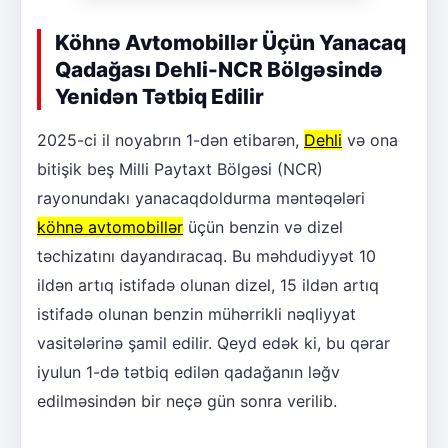
Köhnə Avtomobillər Üçün Yanacaq
Qadağası Dehli-NCR Bölgəsində
Yenidən Tətbiq Edilir
2025-ci il noyabrın 1-dən etibarən,
Dehli
və ona
bitişik beş Milli Paytaxt Bölgəsi (NCR)
rayonundakı yanacaqdoldurma məntəqələri
köhnə avtomobillər
üçün benzin və dizel
təchizatını dayandıracaq. Bu məhdudiyyət 10
ildən artıq istifadə olunan dizel, 15 ildən artıq
istifadə olunan benzin mühərrikli nəqliyyat
vasitələrinə şamil edilir. Qeyd edək ki, bu qərar
iyulun 1-də tətbiq edilən qadağanın ləğv
edilməsindən bir neçə gün sonra verilib.