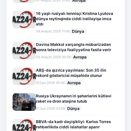
Avropa
07.Avqust.2026 10:43
16 yaşlı rusiyalı tennisçi Kristina Lyutova
dünya reytinqində ciddi irəliləyişə imza
atdı
Dünya
04.Avqust.2026 11:06
Davina Makkol xərçənglə mübarizədən
sonra televiziya fəaliyyətinə fasilə verir
Avropa
03.Avqust.2026 00:59
ABŞ-da qızılca yayılması: Son 35 ilin
rekord göstəricisi müşahidə olunur
Avropa
31.İyul.2026 05:46
Rusiya Ukraynanın iri şəhərlərini kütləvi
raket və dron atəşinə tutub
Dünya
31.İyul.2026 03:09
BBVA-da kadr dəyişikliyi: Karlos Torres
rəhbərlikdə ciddi islahatlar aparır