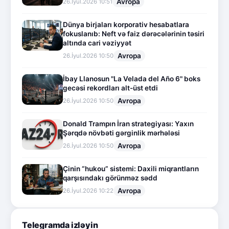
Avropa
26.İyul.2026 10:51
Dünya birjaları korporativ hesabatlara
fokuslanıb: Neft və faiz dərəcələrinin təsiri
altında cari vəziyyət
Avropa
26.İyul.2026 10:50
İbay Llanosun "La Velada del Año 6" boks
gecəsi rekordları alt-üst etdi
Avropa
26.İyul.2026 10:50
Donald Trampın İran strategiyası: Yaxın
Şərqdə növbəti gərginlik mərhələsi
Avropa
26.İyul.2026 10:50
Çinin “hukou” sistemi: Daxili miqrantların
qarşısındakı görünməz sədd
Avropa
26.İyul.2026 10:22
Telegramda izləyin