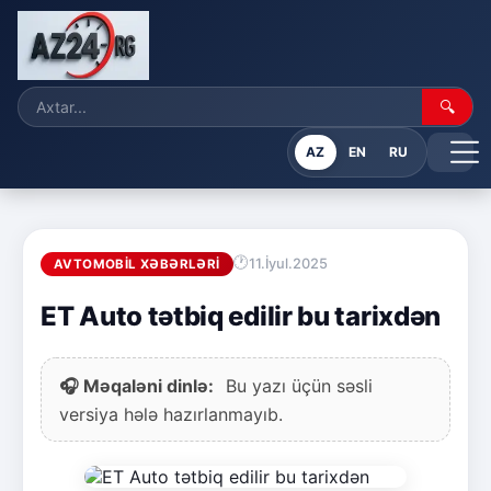
🔍
AZ
EN
RU
11.İyul.2025
AVTOMOBIL XƏBƏRLƏRI
ET Auto tətbiq edilir bu tarixdən
🎧 Məqaləni dinlə:
Bu yazı üçün səsli
versiya hələ hazırlanmayıb.