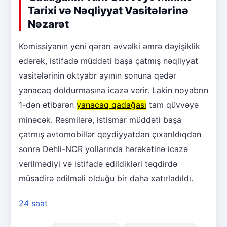
Tarixi və Nəqliyyat Vasitələrinə
Nəzarət
Komissiyanın yeni qərarı əvvəlki əmrə dəyişiklik
edərək, istifadə müddəti başa çatmış nəqliyyat
vasitələrinin oktyabr ayının sonuna qədər
yanacaq doldurmasına icazə verir. Lakin noyabrın
1-dən etibarən
yanacaq qadağası
tam qüvvəyə
minəcək. Rəsmilərə, istismar müddəti başa
çatmış avtomobillər qeydiyyatdan çıxarıldıqdan
sonra Dehli-NCR yollarında hərəkətinə icazə
verilmədiyi və istifadə edildikləri təqdirdə
müsadirə edilməli olduğu bir daha xatırladıldı.
24 saat