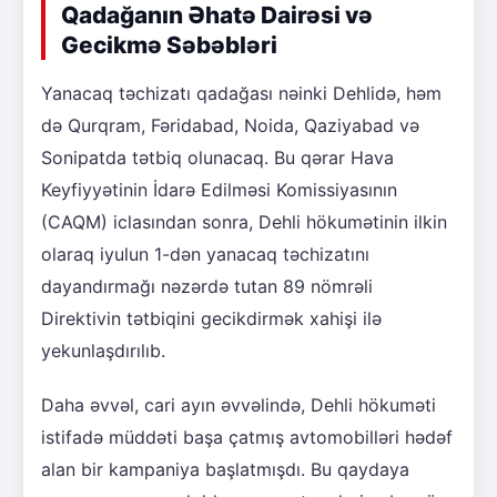
Qadağanın Əhatə Dairəsi və
Gecikmə Səbəbləri
Yanacaq təchizatı qadağası nəinki Dehlidə, həm
də Qurqram, Fəridabad, Noida, Qaziyabad və
Sonipatda tətbiq olunacaq. Bu qərar Hava
Keyfiyyətinin İdarə Edilməsi Komissiyasının
(CAQM) iclasından sonra, Dehli hökumətinin ilkin
olaraq iyulun 1-dən yanacaq təchizatını
dayandırmağı nəzərdə tutan 89 nömrəli
Direktivin tətbiqini gecikdirmək xahişi ilə
yekunlaşdırılıb.
Daha əvvəl, cari ayın əvvəlində, Dehli hökuməti
istifadə müddəti başa çatmış avtomobilləri hədəf
alan bir kampaniya başlatmışdı. Bu qaydaya