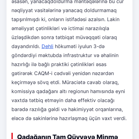
əsasən, yanacaqdoldurma məntəqələrinə bu cür
nəqliyyat vasitələrinə yanacaq doldurmamaq
tapşırılmışdı ki, onların istifadəsi azalsın. Lakin
əməliyyat çətinlikləri və ictimai narazılıqla
üzləşdikdən sonra tətbiqat müvəqqəti olaraq
dayandırıldı.
Dehli
hökuməti iyulun 3-də
göndərdiyi məktubda infrastruktur və əhalinin
hazırlığı ilə bağlı praktiki çətinlikləri əsas
gətirərək CAQM-i cədvəli yenidən nəzərdən
keçirməyə sövq etdi. Müraciətə cavab olaraq,
komissiya qadağanı altı regionun hamısında eyni
vaxtda tətbiq etməyin daha effektiv olacağı
barədə razılığa gəldi və hakimiyyət orqanlarına,
eləcə də sakinlərinə hazırlaşmaq üçün vaxt verdi.
Qadağanın Tam Qüvvəyə Minmə