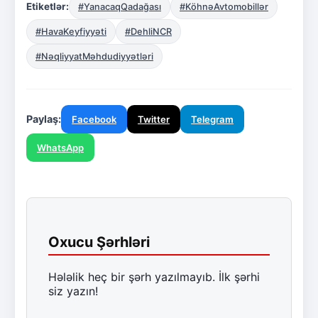
Etiketlər:
#YanacaqQadağası
#KöhnəAvtomobillər
#HavaKeyfiyyəti
#DehliNCR
#NəqliyyatMəhdudiyyətləri
Paylaş:
Facebook
Twitter
Telegram
WhatsApp
Oxucu Şərhləri
Hələlik heç bir şərh yazılmayıb. İlk şərhi
siz yazın!