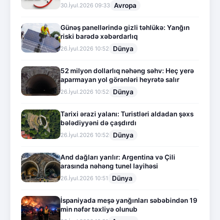
Avropa
30.İyul.2026 09:33
Günəş panellərində gizli təhlükə: Yanğın
riski barədə xəbərdarlıq
Dünya
26.İyul.2026 10:52
52 milyon dollarlıq nəhəng səhv: Heç yerə
aparmayan yol görənləri heyrətə salır
Dünya
26.İyul.2026 10:52
Tarixi ərazi yalanı: Turistləri aldadan şəxs
bələdiyyəni də çaşdırdı
Dünya
26.İyul.2026 10:52
And dağları yarılır: Argentina və Çili
arasında nəhəng tunel layihəsi
Dünya
26.İyul.2026 10:51
İspaniyada meşə yanğınları səbəbindən 19
min nəfər təxliyə olunub