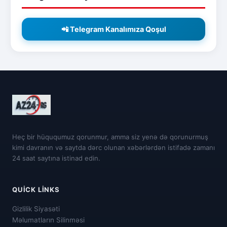
📲 Telegram Kanalımıza Qoşul
Heç bir hüququmuz qorunmur, amma siz yenə də qorunurmuş
kimi davranın və saytda dərc olunan xəbərlərdən istifadə zamanı
24 saat saytına istinad edin.
QUICK LINKS
Gizlilik Siyasəti
Məlumatların Silinməsi