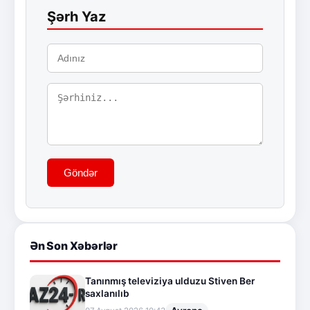
Şərh Yaz
Göndər
Ən Son Xəbərlər
Tanınmış televiziya ulduzu Stiven Ber
saxlanılıb