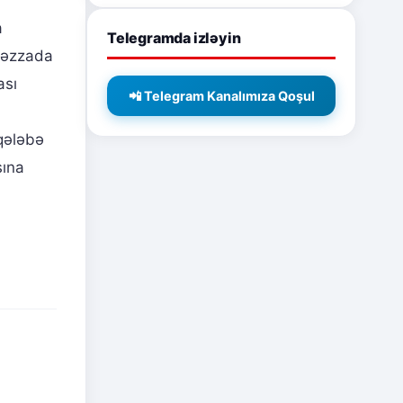
a
Telegramda izləyin
 Qəzzada
ası
📲 Telegram Kanalımıza Qoşul
qələbə
sına