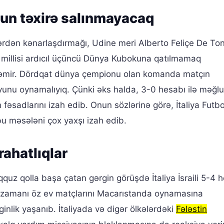
Oyun təxirə salınmayacaq
rlərdən kənarlaşdırmağı, Udine meri Alberto Feliçe De Ton
a millisi ardıcıl üçüncü Dünya Kubokuna qatılmamaq
təmir. Dördqat dünya çempionu olan komanda matçın
oyunu oynamalıyıq. Çünki əks halda, 3-0 hesabı ilə məğl
fəsadlarını izah edib. Onun sözlərinə görə, İtaliya Futbo
bu məsələni çox yaxşı izah edib.
rahatlıqlar
quz qolla başa çatan gərgin görüşdə İtaliya İsraili 5-4 
si zamanı öz ev matçlarını Macarıstanda oynamasına
lik yaşanıb. İtaliyada və digər ölkələrdəki
Fələstin