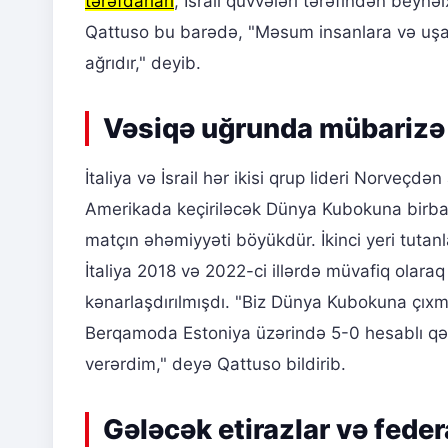
tərəfdarları
, İsrail qüvvələri tərəfindən beynə
Qattuso bu barədə, "Məsum insanlara və uşaql
ağrıdır," deyib.
Vəsiqə uğrunda mübarizə 
İtaliya və İsrail hər ikisi qrup lideri Norveçdən
Amerikada keçiriləcək Dünya Kubokuna birba
matçın əhəmiyyəti böyükdür. İkinci yeri tuta
İtaliya 2018 və 2022-ci illərdə müvafiq olar
kənarlaşdırılmışdı. "Biz Dünya Kubokuna çıxmağ
Berqamoda Estoniya üzərində 5-0 hesablı qə
verərdim," deyə Qattuso bildirib.
Gələcək etirazlar və fede