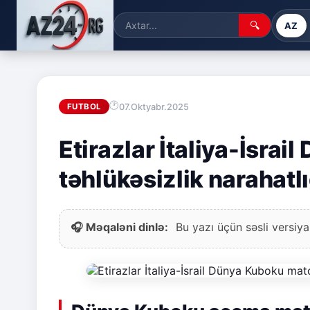
🔍
AZ
07.Oktyabr.2025
FUTBOL
Etirazlar İtaliya-İsra
təhlükəsizlik narahatlı
🎧 Məqaləni dinlə:
Bu yazı üçün səsli versiya