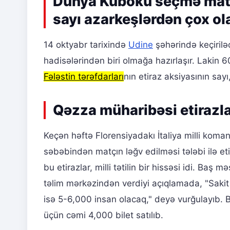
Dünya Kuboku seçmə matçı:
sayı azarkeşlərdən çox o
14 oktyabr tarixində
Udine
şəhərində keçiril
hadisələrindən biri olmağa hazırlaşır. Lakin 6
Fələstin tərəfdarları
nın etiraz aksiyasının sayı
Qəzza müharibəsi etirazla
Keçən həftə Florensiyadakı İtaliya milli kom
səbəbindən matçın ləğv edilməsi tələbi ilə etir
bu etirazlar, milli tətilin bir hissəsi idi. Ba
təlim mərkəzindən verdiyi açıqlamada, "Sakit
isə 5-6,000 insan olacaq," deyə vurğulayıb. 
üçün cəmi 4,000 bilet satılıb.