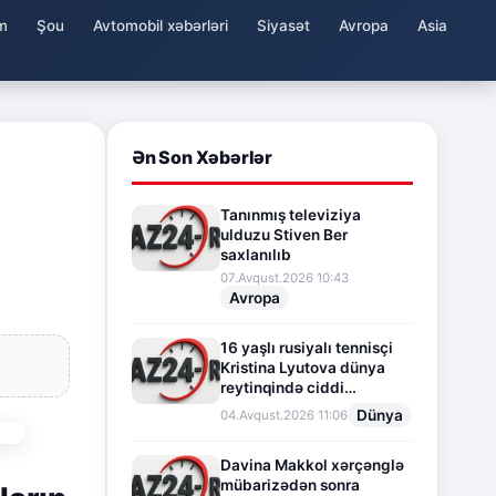
m
Şou
Avtomobil xəbərləri
Siyasət
Avropa
Asia
Ən Son Xəbərlər
Tanınmış televiziya
ulduzu Stiven Ber
saxlanılıb
07.Avqust.2026 10:43
Avropa
16 yaşlı rusiyalı tennisçi
Kristina Lyutova dünya
reytinqində ciddi
irəliləyişə imza atdı
Dünya
04.Avqust.2026 11:06
Davina Makkol xərçənglə
mübarizədən sonra