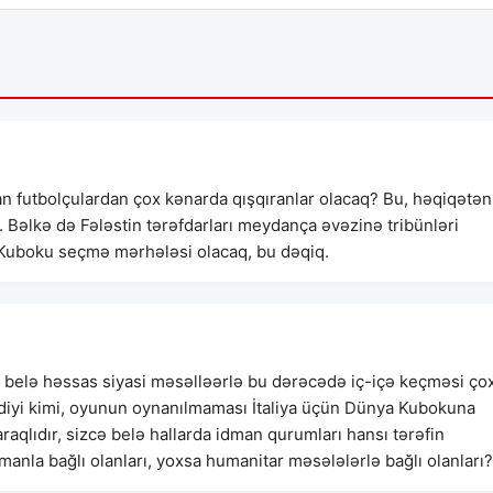
an futbolçulardan çox kənarda qışqıranlar olacaq? Bu, həqiqətən
 Bəlkə də Fələstin tərəfdarları meydança əvəzinə tribünləri
ya Kuboku seçmə mərhələsi olacaq, bu dəqiq.
belə həssas siyasi məsəlləərlə bu dərəcədə iç-içə keçməsi ço
iyi kimi, oyunun oynanılmaması İtaliya üçün Dünya Kubokuna
araqlıdır, sizcə belə hallarda idman qurumları hansı tərəfin
dmanla bağlı olanları, yoxsa humanitar məsələlərlə bağlı olanları?