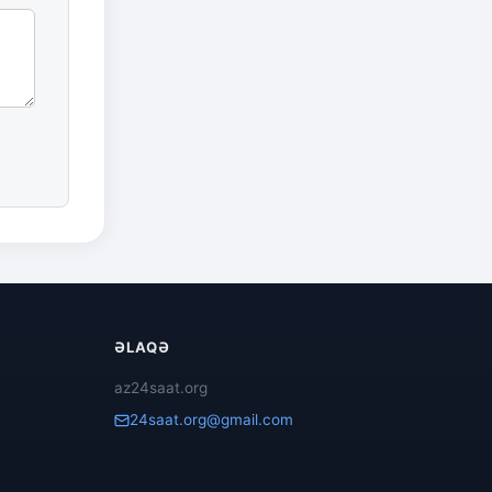
ƏLAQƏ
az24saat.org
24saat.org@gmail.com