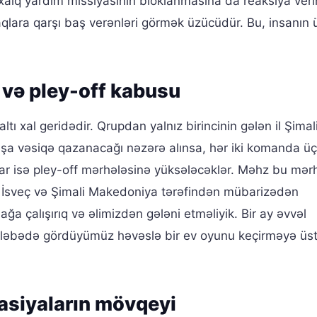
lxalq yardım missiyasının bloklanmasına da reaksiya verir
ara qarşı baş verənləri görmək üzücüdür. Bu, insanın ü
və pley-off kabusu
 altı xal geridədir. Qrupdan yalnız birincinin gələn il Şimal
şa vəsiqə qazanacağı nəzərə alınsa, hər iki komanda ü
nlar isə pley-off mərhələsinə yüksələcəklər. Məhz bu mə
aq İsveç və Şimali Makedoniya tərəfindən mübarizədən
a çalışırıq və əlimizdən gələni etməliyik. Bir ay əvvəl
ləbədə gördüyümüz həvəslə bir ev oyunu keçirməyə üs
rasiyaların mövqeyi