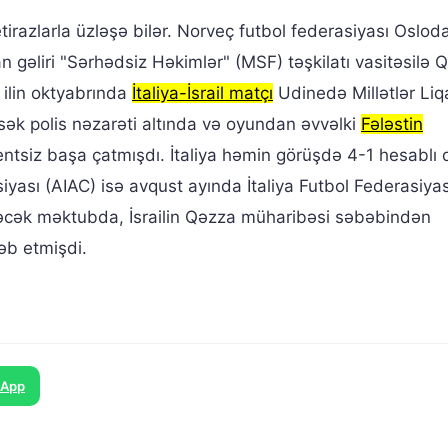
irazlarla üzləşə bilər. Norveç futbol federasiyası Oslod
an gəliri "Sərhədsiz Həkimlər" (MSF) təşkilatı vasitəsilə
 ilin oktyabrında
İtaliya-İsrail matçı
Udinedə Millətlər Liq
sək polis nəzarəti altında və oyundan əvvəlki
Fələstin
tsiz başa çatmışdı. İtaliya həmin görüşdə 4-1 hesablı 
siyası (AIAC) isə avqust ayında İtaliya Futbol Federasiya
ləcək məktubda, İsrailin Qəzza müharibəsi səbəbindən
ləb etmişdi.
sApp