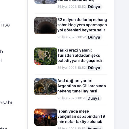
Dünya
26.İyul.2026 10:52
52 milyon dollarlıq nəhəng
i isə
səhv: Heç yerə aparmayan
yol görənləri heyrətə salır
Dünya
26.İyul.2026 10:52
Tarixi ərazi yalanı:
ub
Turistləri aldadan şəxs
l
bələdiyyəni də çaşdırdı
Dünya
26.İyul.2026 10:52
And dağları yarılır:
Argentina və Çili arasında
nəhəng tunel layihəsi
Dünya
26.İyul.2026 10:51
hesabı
İspaniyada meşə
yanğınları səbəbindən 19
min nəfər təxliyə olunub
Avropa
26.İyul.2026 10:51