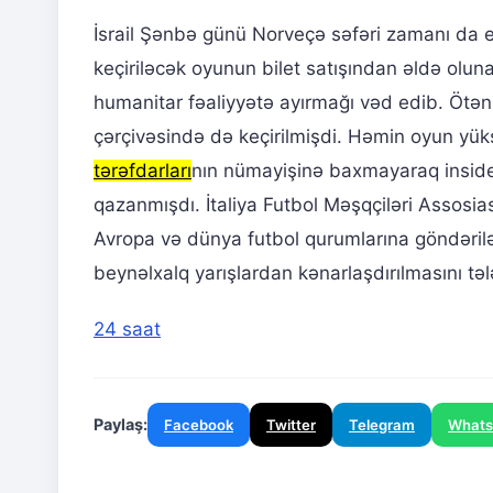
İsrail Şənbə günü Norveçə səfəri zamanı da et
keçiriləcək oyunun bilet satışından əldə olun
humanitar fəaliyyətə ayırmağı vəd edib. Ötən
çərçivəsində də keçirilmişdi. Həmin oyun yük
tərəfdarları
nın nümayişinə baxmayaraq insiden
qazanmışdı. İtaliya Futbol Məşqçiləri Assosia
Avropa və dünya futbol qurumlarına göndəri
beynəlxalq yarışlardan kənarlaşdırılmasını tə
24 saat
Paylaş:
Facebook
Twitter
Telegram
What