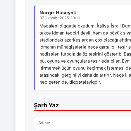
Nərgiz Hüseynli
07.Oktyabr.2025 20:19
Məqaləni diqqətlə oxudum. İtaliya-İsrail Dü
təkcə idman tədbiri deyil, həm də böyük siya
stadiondakı azarkeşlərdən çox olacağı ehtima
idmanın münaqişələrlə necə qarşılıqlı təsir 
hadisələr, futbola da öz təsirini göstərib. B
bu, oyuna və oyunçulara təsir edə bilər. Ey
itirməmək üçün oyunu keçirmək istəməsi də an
arasındakı gərginliyi daha da artırır. Neçə 
həqiqətən də, diqqətəlayiqdir.
Şərh Yaz