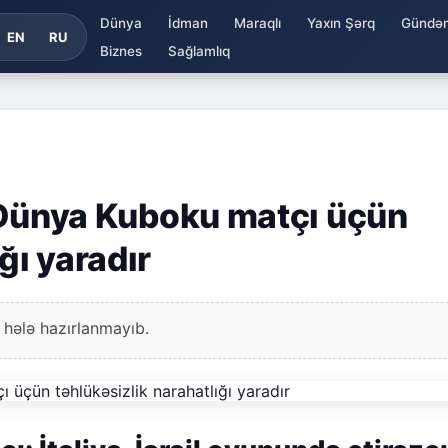
Dünya
İdman
Maraqlı
Yaxın Şərq
Gündə
EN
RU
Biznes
Sağlamlıq
il Dünya Kuboku matçı üçün
ğı yaradır
 hələ hazırlanmayıb.