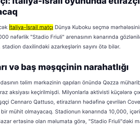
 İtaliya-İsrail oyununda etirazçı
lacaq
əcək
İtaliya-İsrail matçı
Dünya Kuboku seçmə mərhələsini
000 nəfərlik "Stadio Friuli" arenasının kənarında gözləni
, stadion daxilindəki azarkeşlərin sayını ötə bilər.
rı və baş məşqçinin narahatlığı
andasının təlim mərkəzinin qapıları önündə Qəzza mühari
az aksiyası keçirilmişdi. Milyonlarla aktivisti küçələrə çı
ş məşqçi Cennaro Qattuso, etirazların hədəfinə çevrilən Cov
 bir mühit olmayacaq. Stadionun kənarında 10,000, içər
Bazar ertəsinə olan məlumata görə, "Stadio Friuli"dəki m