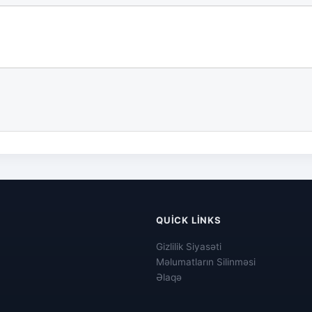
QUICK LINKS
Gizlilik Siyasəti
Məlumatların Silinməsi
Əlaqə