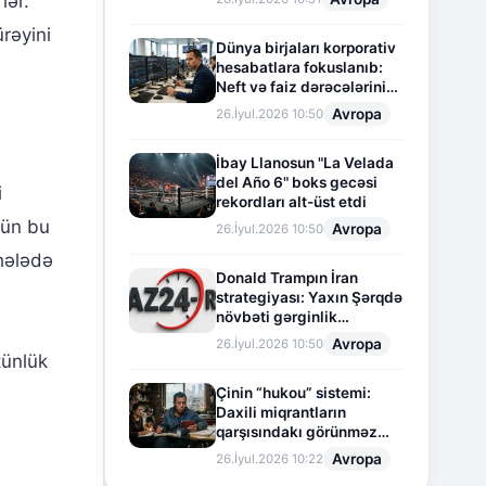
lər.
rəyini
Dünya birjaları korporativ
hesabatlara fokuslanıb:
Neft və faiz dərəcələrinin
təsiri altında cari vəziyyət
Avropa
26.İyul.2026 10:50
İbay Llanosun "La Velada
del Año 6" boks gecəsi
i
rekordları alt-üst etdi
çün bu
Avropa
26.İyul.2026 10:50
rhələdə
Donald Trampın İran
strategiyası: Yaxın Şərqdə
növbəti gərginlik
mərhələsi
Avropa
26.İyul.2026 10:50
tünlük
Çinin “hukou” sistemi:
Daxili miqrantların
qarşısındakı görünməz
sədd
Avropa
26.İyul.2026 10:22