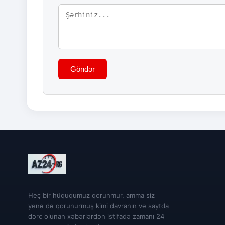
Göndər
Heç bir hüququmuz qorunmur, amma siz
yenə də qorunurmuş kimi davranın və saytda
dərc olunan xəbərlərdən istifadə zamanı 24