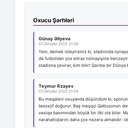
Oxucu Şərhləri
Günay Əliyeva
07.Oktyabr.2025 21:09
Yəni, demək istəyirsiniz ki, stadionda oynay
də futboldan çox etiraz nümayişinə bənzəyir.
stadiona çevirər, kim bilir! Qəribə bir Dün
Teymur Rzayev
07.Oktyabr.2025 21:04
Bu məqaləni oxuyanda düşündüm ki, sporun 
təəssüf doğurur. Baş məşqçi Qattusonun ded
vəsiqə baxımından böyük bir itki ola bilər. M
narahatlıqlarını daha çox nəzərə almalıdır: i