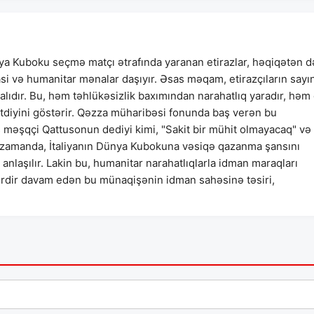
nya Kuboku seçmə matçı ətrafında yaranan etirazlar, həqiqətən d
si və humanitar mənalar daşıyır. Əsas məqam, etirazçıların sayı
lıdır. Bu, həm təhlükəsizlik baxımından narahatlıq yaradır, həm
etdiyini göstərir. Qəzza müharibəsi fonunda baş verən bu
aş məşqçi Qattusonun dediyi kimi, "Sakit bir mühit olmayacaq" və
n zamanda, İtaliyanın Dünya Kubokuna vəsiqə qazanma şansını
laşılır. Lakin bu, humanitar narahatlıqlarla idman maraqları
illərdir davam edən bu münaqişənin idman sahəsinə təsiri,