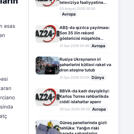
ların
televiziya fəaliyyətinə
fasilə verir
03.Avqust.2026 00:59
Avropa
n əsas
ABŞ-da qızılca yayılması:
Son 35 ilin rekord
lən
göstəricisi müşahidə
olunur
Avropa
31.İyul.2026 05:46
Rusiya Ukraynanın iri
şəhərlərini kütləvi raket və
dron atəşinə tutub
Dünya
31.İyul.2026 03:09
bəsi
xaran
BBVA-da kadr dəyişikliyi:
Karlos Torres rəhbərlikdə
erciano
ciddi islahatlar aparır
isində
Avropa
30.İyul.2026 09:33
atç
Günəş panellərində gizli
təhlükə: Yanğın riski
barədə xəbərdarlıq