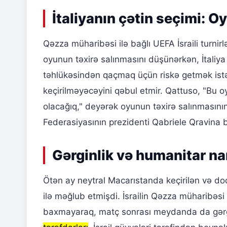
İtaliyanın çətin seçimi: 
Qəzza müharibəsi ilə bağlı UEFA İsraili turni
oyunun təxirə salınmasını düşünərkən, İtaliy
təhlükəsindən qaçmaq üçün riskə getmək is
keçirilməyəcəyini qəbul etmir. Qattuso, "Bu 
olacağıq," deyərək oyunun təxirə salınmasının 
Federasiyasının prezidenti Qabriele Qravina 
Gərginlik və humanitar na
Ötən ay neytral Macarıstanda keçirilən və doq
ilə məğlub etmişdi. İsrailin Qəzza müharibə
baxmayaraq, matç sonrası meydanda da gərgin