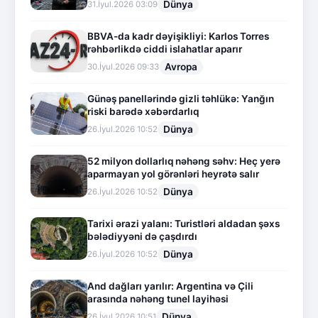
Dünya
31.İyul.2026 03:09
BBVA-da kadr dəyişikliyi: Karlos Torres
rəhbərlikdə ciddi islahatlar aparır
Avropa
30.İyul.2026 09:33
Günəş panellərində gizli təhlükə: Yanğın
riski barədə xəbərdarlıq
Dünya
26.İyul.2026 10:52
52 milyon dollarlıq nəhəng səhv: Heç yerə
aparmayan yol görənləri heyrətə salır
Dünya
26.İyul.2026 10:52
Tarixi ərazi yalanı: Turistləri aldadan şəxs
bələdiyyəni də çaşdırdı
Dünya
26.İyul.2026 10:52
And dağları yarılır: Argentina və Çili
arasında nəhəng tunel layihəsi
Dünya
26.İyul.2026 10:51