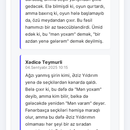
gedəcək. Elə bilmişdi ki, oyun qurtardı,
amma baxırıq ki, oyun hələ başlamayıb
da, özü meydandan çıxır. Bu fəsil
hamımızı bir az təəccübləndirdi. Ümid
edək ki, bu "mən yoxam" demək, "bir
azdan yenə gələrəm" demək deyilmiş.
Xədicə Teymurli
04.Sentyabr.2025 10:15
Ağzı yanmış şirin kimi, Əziz Yıldırım
yenə də seçkilərdən kənarda qaldı.
Belə çıxır ki, bu dəfə də "Mən yoxam"
deyib, amma kim bilir, bəlkə də
gələcəkdə yenidən "Mən varam" deyər.
Fənərbaxça seçkiləri həmişə maraqlı
olur, amma bu dəfə Əziz Yıldırımın
olmaması hər şeyi bir az sıradan