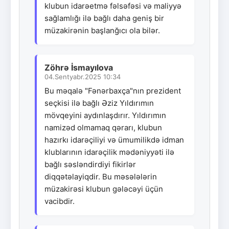
klubun idarəetmə fəlsəfəsi və maliyyə
sağlamlığı ilə bağlı daha geniş bir
müzakirənin başlanğıcı ola bilər.
Zöhrə İsmayılova
04.Sentyabr.2025 10:34
Bu məqalə "Fənərbaxça"nın prezident
seçkisi ilə bağlı Əziz Yıldırımın
mövqeyini aydınlaşdırır. Yıldırımın
namizəd olmamaq qərarı, klubun
hazırkı idarəçiliyi və ümumilikdə idman
klublarının idarəçilik mədəniyyəti ilə
bağlı səsləndirdiyi fikirlər
diqqətəlayiqdir. Bu məsələlərin
müzakirəsi klubun gələcəyi üçün
vacibdir.