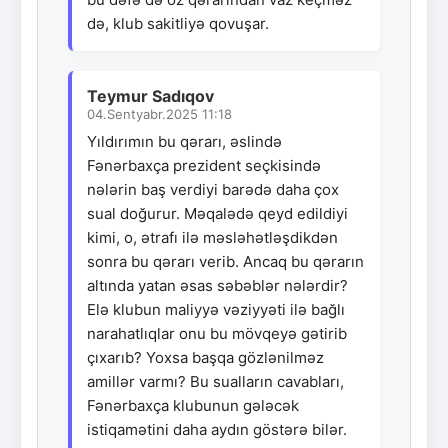
də, klub sakitliyə qovuşar.
Teymur Sadıqov
04.Sentyabr.2025 11:18
Yıldırımın bu qərarı, əslində
Fənərbaxça prezident seçkisində
nələrin baş verdiyi barədə daha çox
sual doğurur. Məqalədə qeyd edildiyi
kimi, o, ətrafı ilə məsləhətləşdikdən
sonra bu qərarı verib. Ancaq bu qərarın
altında yatan əsas səbəblər nələrdir?
Elə klubun maliyyə vəziyyəti ilə bağlı
narahatlıqlar onu bu mövqeyə gətirib
çıxarıb? Yoxsa başqa gözlənilməz
amillər varmı? Bu sualların cavabları,
Fənərbaxça klubunun gələcək
istiqamətini daha aydın göstərə bilər.