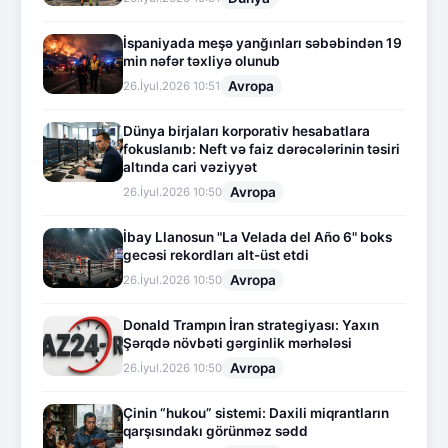
İspaniyada meşə yanğınları səbəbindən 19
min nəfər təxliyə olunub
Avropa
26.İyul.2026 10:51
Dünya birjaları korporativ hesabatlara
fokuslanıb: Neft və faiz dərəcələrinin təsiri
altında cari vəziyyət
Avropa
26.İyul.2026 10:50
İbay Llanosun "La Velada del Año 6" boks
gecəsi rekordları alt-üst etdi
Avropa
26.İyul.2026 10:50
Donald Trampın İran strategiyası: Yaxın
Şərqdə növbəti gərginlik mərhələsi
Avropa
26.İyul.2026 10:50
Çinin “hukou” sistemi: Daxili miqrantların
qarşısındakı görünməz sədd