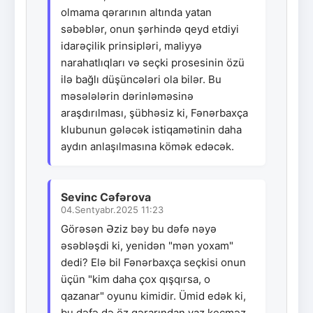
olmama qərarının altında yatan
səbəblər, onun şərhində qeyd etdiyi
idarəçilik prinsipləri, maliyyə
narahatlıqları və seçki prosesinin özü
ilə bağlı düşüncələri ola bilər. Bu
məsələlərin dərinləməsinə
araşdırılması, şübhəsiz ki, Fənərbaxça
klubunun gələcək istiqamətinin daha
aydın anlaşılmasına kömək edəcək.
Sevinc Cəfərova
04.Sentyabr.2025 11:23
Görəsən Əziz bəy bu dəfə nəyə
əsəbləşdi ki, yenidən "mən yoxam"
dedi? Elə bil Fənərbaxça seçkisi onun
üçün "kim daha çox qışqırsa, o
qazanar" oyunu kimidir. Ümid edək ki,
bu dəfə də öz qərarından vaz keçməz