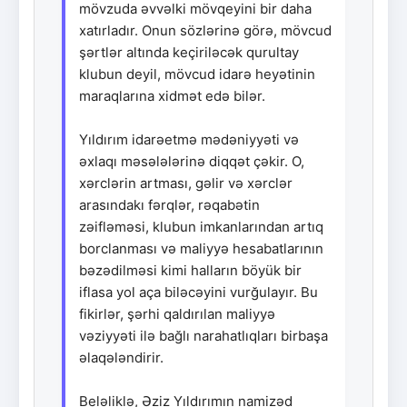
mövzuda əvvəlki mövqeyini bir daha
xatırladır. Onun sözlərinə görə, mövcud
şərtlər altında keçiriləcək qurultay
klubun deyil, mövcud idarə heyətinin
maraqlarına xidmət edə bilər.
Yıldırım idarəetmə mədəniyyəti və
əxlaqı məsələlərinə diqqət çəkir. O,
xərclərin artması, gəlir və xərclər
arasındakı fərqlər, rəqabətin
zəifləməsi, klubun imkanlarından artıq
borclanması və maliyyə hesabatlarının
bəzədilməsi kimi halların böyük bir
iflasa yol aça biləcəyini vurğulayır. Bu
fikirlər, şərhi qaldırılan maliyyə
vəziyyəti ilə bağlı narahatlıqları birbaşa
əlaqələndirir.
Beləliklə, Əziz Yıldırımın namizəd