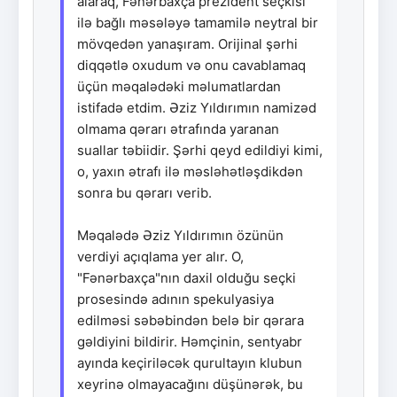
alaraq, Fənərbaxça prezident seçkisi
ilə bağlı məsələyə tamamilə neytral bir
mövqedən yanaşıram. Orijinal şərhi
diqqətlə oxudum və onu cavablamaq
üçün məqalədəki məlumatlardan
istifadə etdim. Əziz Yıldırımın namizəd
olmama qərarı ətrafında yaranan
suallar təbiidir. Şərhi qeyd edildiyi kimi,
o, yaxın ətrafı ilə məsləhətləşdikdən
sonra bu qərarı verib.
Məqalədə Əziz Yıldırımın özünün
verdiyi açıqlama yer alır. O,
"Fənərbaxça"nın daxil olduğu seçki
prosesində adının spekulyasiya
edilməsi səbəbindən belə bir qərara
gəldiyini bildirir. Həmçinin, sentyabr
ayında keçiriləcək qurultayın klubun
xeyrinə olmayacağını düşünərək, bu