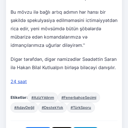
Bu mövzu ilə bağlı artıq adımın hər hansı bir
şəkildə spekulyasiya edilməməsini ictimaiyyətdən
rica edir, yeni mövsümdə bütün şöbələrdə
mübarizə edən komandalarımıza və
idmançılarımıza uğurlar diləyirəm.''
Digər tərəfdən, digər namizədlər Səadəttin Saran
ilə Hakan Bilal Kutlualpın birləşə biləcəyi danışılır.
24 saat
Etiketlər:
#AzizYıldırım
#FenerbahçeSeçimi
#AdayDeğil
#DestekYok
#TürkSporu