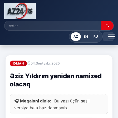
🔍
AZ
EN
RU
04.Sentyabr.2025
İDMAN
Əziz Yıldırım yenidən namizəd
olacaq
🎧 Məqaləni dinlə:
Bu yazı üçün səsli
versiya hələ hazırlanmayıb.