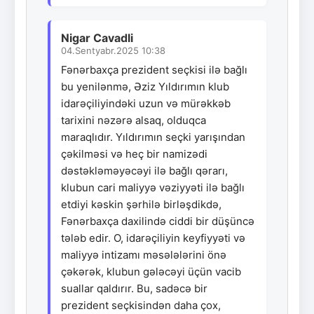
Nigar Cavadli
04.Sentyabr.2025 10:38
Fənərbaxça prezident seçkisi ilə bağlı
bu yenilənmə, Əziz Yıldırımın klub
idarəçiliyindəki uzun və mürəkkəb
tarixini nəzərə alsaq, olduqca
maraqlıdır. Yıldırımın seçki yarışından
çəkilməsi və heç bir namizədi
dəstəkləməyəcəyi ilə bağlı qərarı,
klubun cari maliyyə vəziyyəti ilə bağlı
etdiyi kəskin şərhilə birləşdikdə,
Fənərbaxça daxilində ciddi bir düşüncə
tələb edir. O, idarəçiliyin keyfiyyəti və
maliyyə intizamı məsələlərini önə
çəkərək, klubun gələcəyi üçün vacib
suallar qaldırır. Bu, sadəcə bir
prezident seçkisindən daha çox,