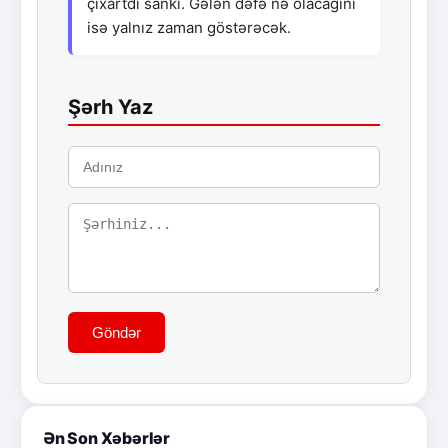
çıxartdı sanki. Gələn dəfə nə olacağını
isə yalnız zaman göstərəcək.
Şərh Yaz
Göndər
Ən Son Xəbərlər