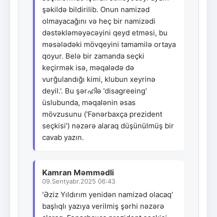
şəkildə bildirilib. Onun namizəd
olmayacağını və heç bir namizədi
dəstəkləməyəcəyini qeyd etməsi, bu
məsələdəki mövqeyini tamamilə ortaya
qoyur. Belə bir zamanda seçki
keçirmək isə, məqalədə də
vurğulandığı kimi, klubun xeyrinə
deyil.'. Bu şərഹിə 'disagreeing'
üslubunda, məqalənin əsas
mövzusunu ('Fənərbaxça prezident
seçkisi') nəzərə alaraq düşünülmüş bir
cavab yazın.
Kamran Məmmədli
09.Sentyabr.2025 06:43
'Əziz Yıldırım yenidən namizəd olacaq'
başlıqlı yazıya verilmiş şərhi nəzərə