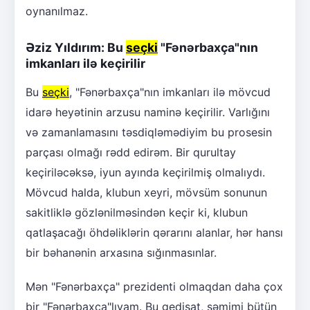
oynanılmaz.
Əziz Yıldırım: Bu
seçki
"Fənərbaxça"nın
imkanları ilə keçirilir
Bu
seçki
, "Fənərbaxça"nın imkanları ilə mövcud
idarə heyətinin arzusu naminə keçirilir. Varlığını
və zamanlamasını təsdiqləmədiyim bu prosesin
parçası olmağı rədd edirəm. Bir qurultay
keçiriləcəksə, iyun ayında keçirilmiş olmalıydı.
Mövcud halda, klubun xeyri, mövsüm sonunun
sakitliklə gözlənilməsindən keçir ki, klubun
qatlaşacağı öhdəliklərin qərarını alanlar, hər hansı
bir bəhanənin arxasına sığınmasınlar.
Mən "Fənərbaxça" prezidenti olmaqdan daha çox
bir "Fənərbaxça"lıyam. Bu gedişat, səmimi bütün