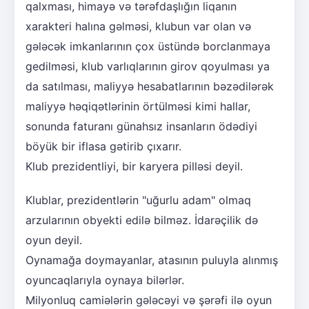
qalxması, himayə və tərəfdaşlığın liqanın
xarakteri halına gəlməsi, klubun var olan və
gələcək imkanlarının çox üstündə borclanmaya
gedilməsi, klub varlıqlarının girov qoyulması ya
da satılması, maliyyə hesabatlarının bəzədilərək
maliyyə həqiqətlərinin örtülməsi kimi hallar,
sonunda faturanı günahsız insanların ödədiyi
böyük bir iflasa gətirib çıxarır.
Klub prezidentliyi, bir karyera pilləsi deyil.
Klublar, prezidentlərin "uğurlu adam" olmaq
arzularının obyekti edilə bilməz. İdarəçilik də
oyun deyil.
Oynamağa doymayanlar, atasının puluyla alınmış
oyuncaqlarıyla oynaya bilərlər.
Milyonluq camiələrin gələcəyi və şərəfi ilə oyun