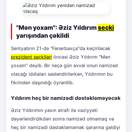
"Mən yoxam": Əziz Yıldırım
seçki
yarışından çəkildi
Sentyabrın 21-də "Fənərbaxça"da keçiriləcək
prezident seçkiləri
öncəsi Əziz Yıldırım "Mən
yoxam" deyib. Bir neçə gün əvvəl onun namizəd
olacağı iddiaları səsləndirilərkən, Yıldırımın bu
fikrindən daşındığı öyrənilib.
Yıldırım heç bir namizədi dəstəkləməyəcək
Əziz Yıldırımın yaxın ətrafı ilə vəziyyəti
dəyərləndirdikdən sonra namizəd olmamaq və
heç bir namizədi dəstəkləməmək qərarına gəldiyi