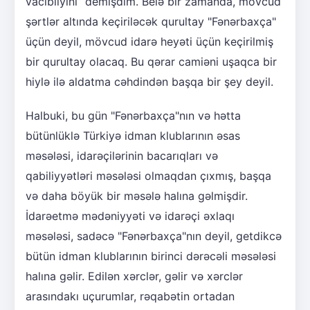
vacibliyini” demişdim. Belə bir zamanda, mövcud
şərtlər altında keçiriləcək qurultay "Fənərbaxça"
üçün deyil, mövcud idarə heyəti üçün keçirilmiş
bir qurultay olacaq. Bu qərar camiəni uşaqca bir
hiylə ilə aldatma cəhdindən başqa bir şey deyil.
Halbuki, bu gün "Fənərbaxça"nın və hətta
bütünlüklə Türkiyə idman klublarının əsas
məsələsi, idarəçilərinin bacarıqları və
qabiliyyətləri məsələsi olmaqdan çıxmış, başqa
və daha böyük bir məsələ halına gəlmişdir.
İdarəetmə mədəniyyəti və idarəçi əxlaqı
məsələsi, sadəcə "Fənərbaxça"nın deyil, getdikcə
bütün idman klublarının birinci dərəcəli məsələsi
halına gəlir. Edilən xərclər, gəlir və xərclər
arasındakı uçurumlar, rəqabətin ortadan