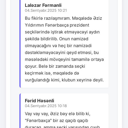
Laləzar Fərmanli
04.Sentyabr.2025 10:21
Bu fikirlə razılaşmıram. Məqalədə Əziz
Yıldırımın Fənərbaxça prezident
seçkilərində iştirak etməyəcəyi aydın
şəkildə bildirilib. Onun namizəd
olmayacağını və heç bir namizədi
dəstəkləməyəcəyini qeyd etməsi, bu
məsələdəki mövqeyini tamamilə ortaya
qoyur. Belə bir zamanda seçki
keçirmək isə, məqalədə də
vurğulandığı kimi, klubun xeyrinə deyil.
Fərid Həsənli
04.Sentyabr.2025 10:18
Vay vay vay, Əziz bəy elə bilib ki,
"Fənərbaxça" bir az qaçıb qaçıb
duracaq, amma seçki yarışından çıxıb