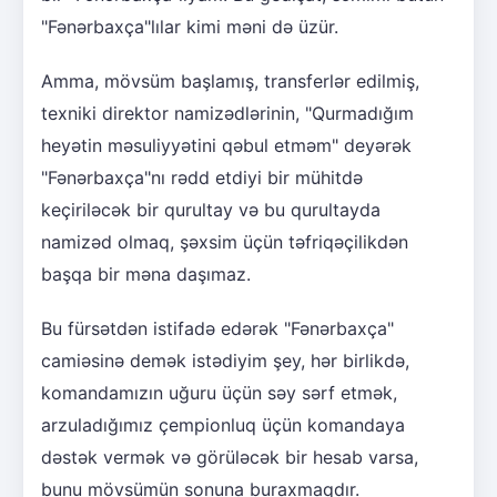
"Fənərbaxça"lılar kimi məni də üzür.
Amma, mövsüm başlamış, transferlər edilmiş,
texniki direktor namizədlərinin, "Qurmadığım
heyətin məsuliyyətini qəbul etməm" deyərək
"Fənərbaxça"nı rədd etdiyi bir mühitdə
keçiriləcək bir qurultay və bu qurultayda
namizəd olmaq, şəxsim üçün təfriqəçilikdən
başqa bir məna daşımaz.
Bu fürsətdən istifadə edərək "Fənərbaxça"
camiəsinə demək istədiyim şey, hər birlikdə,
komandamızın uğuru üçün səy sərf etmək,
arzuladığımız çempionluq üçün komandaya
dəstək vermək və görüləcək bir hesab varsa,
bunu mövsümün sonuna buraxmaqdır.