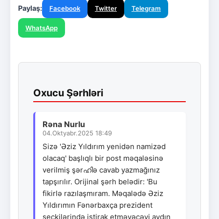
Paylaş:
Facebook
Twitter
Telegram
WhatsApp
Oxucu Şərhləri
Rəna Nurlu
04.Oktyabr.2025 18:49
Sizə 'Əziz Yıldırım yenidən namizəd
olacaq' başlıqlı bir post məqaləsinə
verilmiş şərഹിə cavab yazmağınız
tapşırılır. Orijinal şərh belədir: 'Bu
fikirlə razılaşmıram. Məqalədə Əziz
Yıldırımın Fənərbaxça prezident
seçkilərində iştirak etməyəcəyi aydın