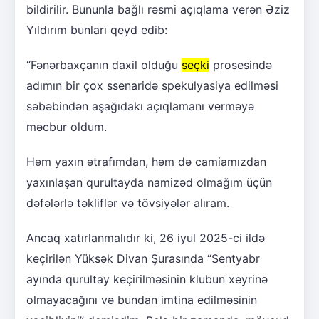
bildirilir. Bununla bağlı rəsmi açıqlama verən Əziz
Yıldırım bunları qeyd edib:
“Fənərbaxçanın daxil olduğu
seçki
prosesində
adımın bir çox ssenaridə spekulyasiya edilməsi
səbəbindən aşağıdakı açıqlamanı verməyə
məcbur oldum.
Həm yaxın ətrafımdan, həm də camiamızdan
yaxınlaşan qurultayda namizəd olmağım üçün
dəfələrlə təkliflər və tövsiyələr alıram.
Ancaq xatırlanmalıdır ki, 26 iyul 2025-ci ildə
keçirilən Yüksək Divan Şurasında “Sentyabr
ayında qurultay keçirilməsinin klubun xeyrinə
olmayacağını və bundan imtina edilməsinin