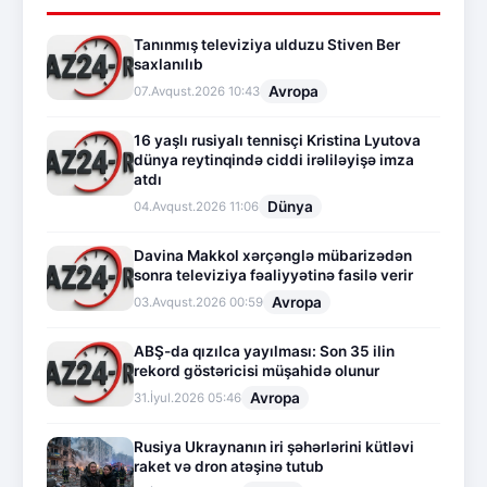
Tanınmış televiziya ulduzu Stiven Ber
saxlanılıb
Avropa
07.Avqust.2026 10:43
16 yaşlı rusiyalı tennisçi Kristina Lyutova
dünya reytinqində ciddi irəliləyişə imza
atdı
Dünya
04.Avqust.2026 11:06
Davina Makkol xərçənglə mübarizədən
sonra televiziya fəaliyyətinə fasilə verir
Avropa
03.Avqust.2026 00:59
ABŞ-da qızılca yayılması: Son 35 ilin
rekord göstəricisi müşahidə olunur
Avropa
31.İyul.2026 05:46
Rusiya Ukraynanın iri şəhərlərini kütləvi
raket və dron atəşinə tutub