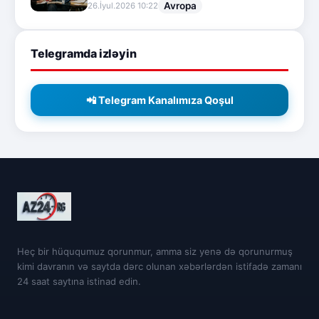
Avropa
26.İyul.2026 10:22
Telegramda izləyin
📲 Telegram Kanalımıza Qoşul
Heç bir hüququmuz qorunmur, amma siz yenə də qorunurmuş
kimi davranın və saytda dərc olunan xəbərlərdən istifadə zamanı
24 saat saytına istinad edin.