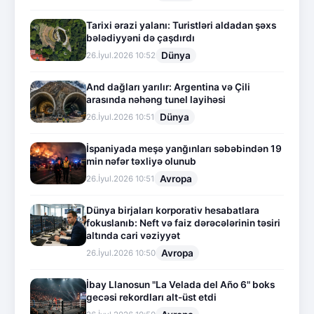
Tarixi ərazi yalanı: Turistləri aldadan şəxs
bələdiyyəni də çaşdırdı
Dünya
26.İyul.2026 10:52
And dağları yarılır: Argentina və Çili
arasında nəhəng tunel layihəsi
Dünya
26.İyul.2026 10:51
İspaniyada meşə yanğınları səbəbindən 19
min nəfər təxliyə olunub
Avropa
26.İyul.2026 10:51
Dünya birjaları korporativ hesabatlara
fokuslanıb: Neft və faiz dərəcələrinin təsiri
altında cari vəziyyət
Avropa
26.İyul.2026 10:50
İbay Llanosun "La Velada del Año 6" boks
gecəsi rekordları alt-üst etdi