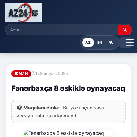
🔍
AZ
EN
RU
17.Sentyabr.2025
İDMAN
Fənərbaxça 8 əskiklə oynayacaq
🎧 Məqaləni dinlə:
Bu yazı üçün səsli
versiya hələ hazırlanmayıb.