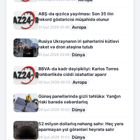
ABŞ-da qızılca yayılması: Son 35 ilin
rekord göstəricisi müşahidə olunur
Avropa
31.İyul.2026 05:46
Rusiya Ukraynanın iri şəhərlərini kütləvi
raket və dron atəşinə tutub
Dünya
31.İyul.2026 03:09
BBVA-da kadr dəyişikliyi: Karlos Torres
rəhbərlikdə ciddi islahatlar aparır
Avropa
30.İyul.2026 09:33
Günəş panellərində gizli təhlükə: Yanğın
riski barədə xəbərdarlıq
Dünya
26.İyul.2026 10:52
52 milyon dollarlıq nəhəng səhv: Heç yerə
aparmayan yol görənləri heyrətə salır
Dünya
26.İyul.2026 10:52