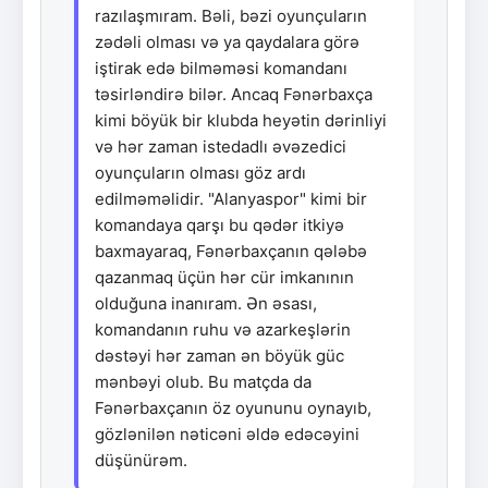
razılaşmıram. Bəli, bəzi oyunçuların
zədəli olması və ya qaydalara görə
iştirak edə bilməməsi komandanı
təsirləndirə bilər. Ancaq Fənərbaxça
kimi böyük bir klubda heyətin dərinliyi
və hər zaman istedadlı əvəzedici
oyunçuların olması göz ardı
edilməməlidir. "Alanyaspor" kimi bir
komandaya qarşı bu qədər itkiyə
baxmayaraq, Fənərbaxçanın qələbə
qazanmaq üçün hər cür imkanının
olduğuna inanıram. Ən əsası,
komandanın ruhu və azarkeşlərin
dəstəyi hər zaman ən böyük güc
mənbəyi olub. Bu matçda da
Fənərbaxçanın öz oyununu oynayıb,
gözlənilən nəticəni əldə edəcəyini
düşünürəm.