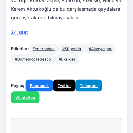
və Yiğit Efedən əlavə, Ederson, Asensio, Nene və
Kerem Aktürkoğlu da bu qarşılaşmada qaydalara
görə iştirak edə bilməyəcəklər.
24 saat
Etiketlər:
Fenerbahçe
#SüperLiq
#Alanyaspor
#DomenicoTedesco
#Eksikler
Paylaş:
Facebook
Twitter
Telegram
WhatsApp