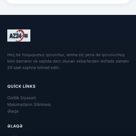
Heç bir hüququmuz qorunmur, amma siz yenə də qorunurmuş
kimi davranın və saytda dərc olunan xəbərlərdən istifadə zamanı
24 saat saytına istinad edin.
QUICK LINKS
Gizlilik Siyasəti
Məlumatların Silinməsi
Əlaqə
ƏLAQƏ