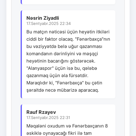
Nəsrin Ziyadli
17.Sentyabr.2025 22:34
Bu matçın nəticəsi üçün heyətin itkiləri
ciddi bir faktor olacaq. "Fənərbaxça"nın
bu vəziyyətdə belə uğur qazanması
komandanın dərinliyini və məşqçi
heyətinin bacarığını göstərəcək.
"Alanyaspor" üçün isə bu, qələbə
qazanmaq üçün əla fürsətdir.
Maraqlıdır ki, "Fənərbaxça" bu çətin
şəraitdə necə mübarizə aparacaq.
Rauf Rzayev
17.Sentyabr.2025 22:31
Məqaləni oxudum və Fənərbaxçanın 8
əskiklə oynayacağı fikri ilə tam