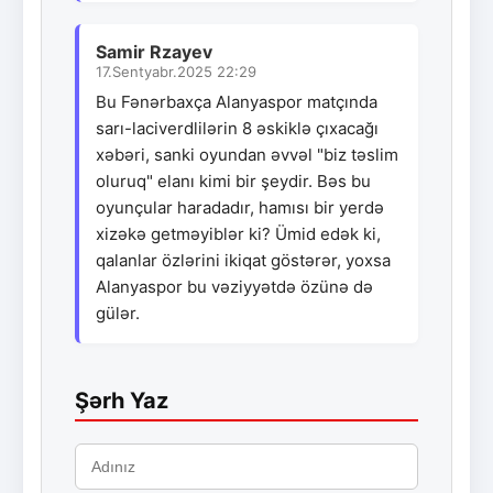
Samir Rzayev
17.Sentyabr.2025 22:29
Bu Fənərbaxça Alanyaspor matçında
sarı-laciverdlilərin 8 əskiklə çıxacağı
xəbəri, sanki oyundan əvvəl "biz təslim
oluruq" elanı kimi bir şeydir. Bəs bu
oyunçular haradadır, hamısı bir yerdə
xizəkə getməyiblər ki? Ümid edək ki,
qalanlar özlərini ikiqat göstərər, yoxsa
Alanyaspor bu vəziyyətdə özünə də
gülər.
Şərh Yaz