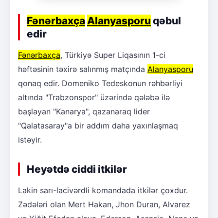
Fənərbaxça
Alanyasporu
qəbul
edir
Fənərbaxça
, Türkiyə Super Liqasının 1-ci
həftəsinin təxirə salınmış matçında
Alanyasporu
qonaq edir. Domeniko Tedeskonun rəhbərliyi
altında "Trabzonspor" üzərində qələbə ilə
başlayan "Kanarya", qazanaraq lider
"Qalatasaray"a bir addım daha yaxınlaşmaq
istəyir.
Heyətdə ciddi itkilər
Lakin sarı-lacivərdli komandada itkilər çoxdur.
Zədələri olan Mert Hakan, Jhon Duran, Alvarez