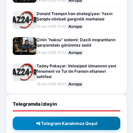
Avropa
26.İyul.2026 10:50
Donald Trampın İran strategiyası: Yaxın
Şərqdə növbəti gərginlik mərhələsi
Avropa
26.İyul.2026 10:50
Çinin “hukou” sistemi: Daxili miqrantların
qarşısındakı görünməz sədd
Avropa
26.İyul.2026 10:22
Tadey Pokaçar: Velosiped idmanının yeni
fenomeni və Tur de Fransın əfsanəvi
səhifəsi
Avropa
26.İyul.2026 09:31
Telegramda izləyin
📲 Telegram Kanalımıza Qoşul