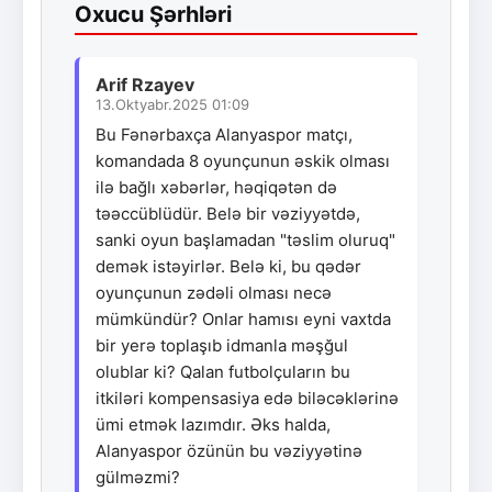
Oxucu Şərhləri
Arif Rzayev
13.Oktyabr.2025 01:09
Bu Fənərbaxça Alanyaspor matçı,
komandada 8 oyunçunun əskik olması
ilə bağlı xəbərlər, həqiqətən də
təəccüblüdür. Belə bir vəziyyətdə,
sanki oyun başlamadan "təslim oluruq"
demək istəyirlər. Belə ki, bu qədər
oyunçunun zədəli olması necə
mümkündür? Onlar hamısı eyni vaxtda
bir yerə toplaşıb idmanla məşğul
olublar ki? Qalan futbolçuların bu
itkiləri kompensasiya edə biləcəklərinə
ümi etmək lazımdır. Əks halda,
Alanyaspor özünün bu vəziyyətinə
gülməzmi?