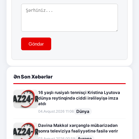
Göndər
Ən Son Xəbərlər
16 yaşlı rusiyalı tennisçi Kristina Lyutova
dünya reytinqində ciddi irəliləyişə imza
atdı
Dünya
04.Avqust.2026 11:06
Davina Makkol xərçənglə mübarizədən
sonra televiziya fəaliyyətinə fasilə verir
Avropa
03.Avqust.2026 00:59