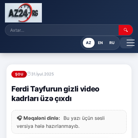
🔍
AZ
EN
RU
31.İyul.2025
ŞOU
Ferdi Tayfurun gizli video
kadrları üzə çıxdı
🎧 Məqaləni dinlə:
Bu yazı üçün səsli
versiya hələ hazırlanmayıb.