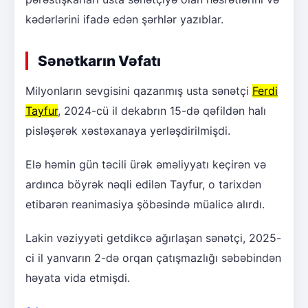
kədərlərini ifadə edən şərhlər yazıblar.
Sənətkarın Vəfatı
Milyonların sevgisini qazanmış usta sənətçi
Ferdi
Tayfur
, 2024-cü il dekabrın 15-də qəfildən halı
pisləşərək xəstəxanaya yerləşdirilmişdi.
Elə həmin gün təcili ürək əməliyyatı keçirən və
ardınca böyrək nəqli edilən Tayfur, o tarixdən
etibarən reanimasiya şöbəsində müalicə alırdı.
Lakin vəziyyəti getdikcə ağırlaşan sənətçi, 2025-
ci il yanvarın 2-də orqan çatışmazlığı səbəbindən
həyata vida etmişdi.