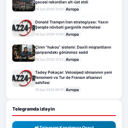
gecəsi rekordları alt-üst etdi
Avropa
26.İyul.2026 10:50
Donald Trampın İran strategiyası: Yaxın
Şərqdə növbəti gərginlik mərhələsi
Avropa
26.İyul.2026 10:50
Çinin “hukou” sistemi: Daxili miqrantların
qarşısındakı görünməz sədd
Avropa
26.İyul.2026 10:22
Tadey Pokaçar: Velosiped idmanının yeni
fenomeni və Tur de Fransın əfsanəvi
səhifəsi
Avropa
26.İyul.2026 09:31
Telegramda izləyin
📲 Telegram Kanalımıza Qoşul