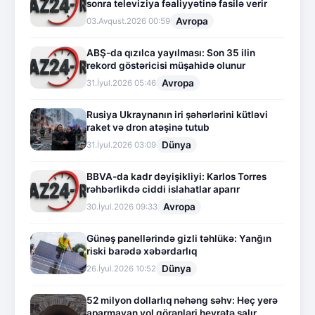
sonra televiziya fəaliyyətinə fasilə verir
Avropa
03.Avqust.2026 00:59
ABŞ-da qızılca yayılması: Son 35 ilin
rekord göstəricisi müşahidə olunur
Avropa
31.İyul.2026 05:46
Rusiya Ukraynanın iri şəhərlərini kütləvi
raket və dron atəşinə tutub
Dünya
31.İyul.2026 03:09
BBVA-da kadr dəyişikliyi: Karlos Torres
rəhbərlikdə ciddi islahatlar aparır
Avropa
30.İyul.2026 09:33
Günəş panellərində gizli təhlükə: Yanğın
riski barədə xəbərdarlıq
Dünya
26.İyul.2026 10:52
52 milyon dollarlıq nəhəng səhv: Heç yerə
aparmayan yol görənləri heyrətə salır