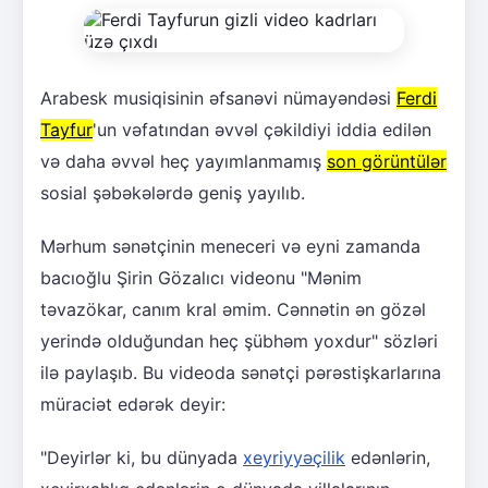
Arabesk musiqisinin əfsanəvi nümayəndəsi
Ferdi
Tayfur
'un vəfatından əvvəl çəkildiyi iddia edilən
və daha əvvəl heç yayımlanmamış
son görüntülər
sosial şəbəkələrdə geniş yayılıb.
Mərhum sənətçinin meneceri və eyni zamanda
bacıoğlu Şirin Gözalıcı videonu "Mənim
təvazökar, canım kral əmim. Cənnətin ən gözəl
yerində olduğundan heç şübhəm yoxdur" sözləri
ilə paylaşıb. Bu videoda sənətçi pərəstişkarlarına
müraciət edərək deyir:
"Deyirlər ki, bu dünyada
xeyriyyəçilik
edənlərin,