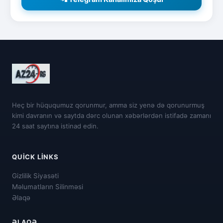
Heç bir hüququmuz qorunmur, amma siz yenə də qorunurmuş
kimi davranın və saytda dərc olunan xəbərlərdən istifadə zamanı
24 saat saytına istinad edin.
QUICK LINKS
Gizlilik Siyasəti
Məlumatların Silinməsi
Əlaqə
ƏLAQƏ