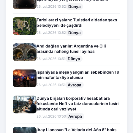
Dünya
26.İyul.2026 10:52
Tarixi ərazi yalanı: Turistləri aldadan şəxs
bələdiyyəni də çaşdırdı
Dünya
26.İyul.2026 10:52
And dağları yarılır: Argentina və Çili
arasında nəhəng tunel layihəsi
Dünya
26.İyul.2026 10:51
İspaniyada meşə yanğınları səbəbindən 19
min nəfər təxliyə olunub
Avropa
26.İyul.2026 10:51
Dünya birjaları korporativ hesabatlara
fokuslanıb: Neft və faiz dərəcələrinin təsiri
altında cari vəziyyət
Avropa
26.İyul.2026 10:50
İbay Llanosun "La Velada del Año 6" boks