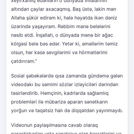
xeyirxahlıq edənlərin o dünyada villalarının
altından çaylar axacaqmış. Baş üstə, lakin mən
Allaha şükür edirəm ki, hələ həyatda ikən dəniz
üzərində yaşayıram. Rəbbim mənə belələrini
nəsib etdi. İnşallah, o dünyada mənə bir ağac
kölgəsi belə bəs edər. Yetər ki, əməllərim təmiz
olsun, hər kəsə sevgilərimi və hörmətlərimi
çatdırıram."
Sosial şəbəkələrdə qısa zamanda gündəmə gələn
videodakı bu səmimi sözlər izləyiciləri dərindən
təsirləndirib. Həmçinin, kadrlarda sağlamlıq
problemləri ilə mübarizə aparan sənətkarın
yorğun və taqətsiz halı da diqqətdən yayınmayıb.
Videonun paylaşılmasına cavab olaraq
pərəstişkarları usta sənətçiyə olan həsrətlərini və