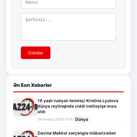
Göndər
Ən Son Xəbərlər
16 yaşlı rusiyalı tennisçi Kristina Lyutova
dünya reytinqində ciddi irəliləyişə imza
atdı
Dünya
04.Avqust.2026 11:06
Davina Makkol xərçənglə mübarizədən