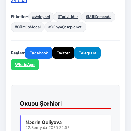
24 saat
Etiketlər:
#Voleybol
#TarixiUğur
#MilliKomanda
#GümüşMedal
#DünyaÇempionatı
Paylaş:
Facebook
Twitter
Telegram
WhatsApp
Oxucu Şərhləri
Nəsrin Quliyeva
22.Sentyabr.2025 22:52