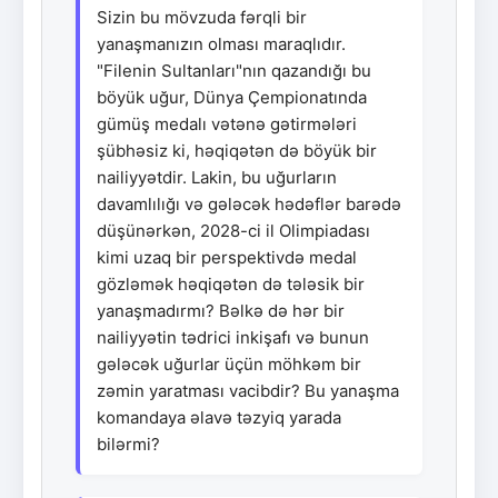
Sizin bu mövzuda fərqli bir
yanaşmanızın olması maraqlıdır.
"Filenin Sultanları"nın qazandığı bu
böyük uğur, Dünya Çempionatında
gümüş medalı vətənə gətirmələri
şübhəsiz ki, həqiqətən də böyük bir
nailiyyətdir. Lakin, bu uğurların
davamlılığı və gələcək hədəflər barədə
düşünərkən, 2028-ci il Olimpiadası
kimi uzaq bir perspektivdə medal
gözləmək həqiqətən də tələsik bir
yanaşmadırmı? Bəlkə də hər bir
nailiyyətin tədrici inkişafı və bunun
gələcək uğurlar üçün möhkəm bir
zəmin yaratması vacibdir? Bu yanaşma
komandaya əlavə təzyiq yarada
bilərmi?