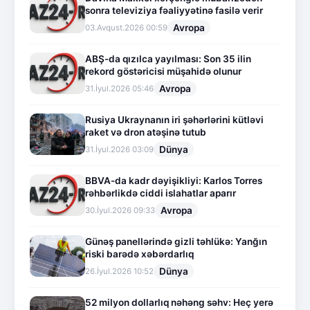
sonra televiziya fəaliyyətinə fasilə verir
Avropa
03.Avqust.2026 00:59
ABŞ-da qızılca yayılması: Son 35 ilin
rekord göstəricisi müşahidə olunur
Avropa
31.İyul.2026 05:46
Rusiya Ukraynanın iri şəhərlərini kütləvi
raket və dron atəşinə tutub
Dünya
31.İyul.2026 03:09
BBVA-da kadr dəyişikliyi: Karlos Torres
rəhbərlikdə ciddi islahatlar aparır
Avropa
30.İyul.2026 09:33
Günəş panellərində gizli təhlükə: Yanğın
riski barədə xəbərdarlıq
Dünya
26.İyul.2026 10:52
52 milyon dollarlıq nəhəng səhv: Heç yerə