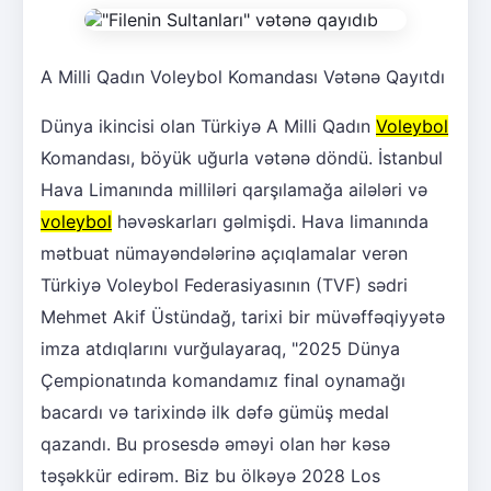
A Milli Qadın Voleybol Komandası Vətənə Qayıtdı
Dünya ikincisi olan Türkiyə A Milli Qadın
Voleybol
Komandası, böyük uğurla vətənə döndü. İstanbul
Hava Limanında milliləri qarşılamağa ailələri və
voleybol
həvəskarları gəlmişdi. Hava limanında
mətbuat nümayəndələrinə açıqlamalar verən
Türkiyə Voleybol Federasiyasının (TVF) sədri
Mehmet Akif Üstündağ, tarixi bir müvəffəqiyyətə
imza atdıqlarını vurğulayaraq, "2025 Dünya
Çempionatında komandamız final oynamağı
bacardı və tarixində ilk dəfə gümüş medal
qazandı. Bu prosesdə əməyi olan hər kəsə
təşəkkür edirəm. Biz bu ölkəyə 2028 Los