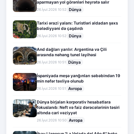
aparmayan yol görənləri heyrətə salır
Dünya
26.İyul.2026 10:52
Tarixi ərazi yalanı: Turistləri aldadan şəxs
bələdiyyəni də çaşdırdı
Dünya
26.İyul.2026 10:52
And dağları yarılır: Argentina və Çili
arasında nəhəng tunel layihəsi
Dünya
26.İyul.2026 10:51
İspaniyada meşə yanğınları səbəbindən 19
min nəfər təxliyə olunub
Avropa
26.İyul.2026 10:51
Dünya birjaları korporativ hesabatlara
fokuslanıb: Neft və faiz dərəcələrinin təsiri
altında cari vəziyyət
Avropa
26.İyul.2026 10:50
İbay Llanosun "La Velada del Año 6" boks