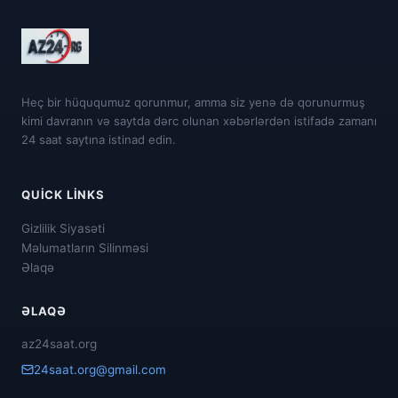
Heç bir hüququmuz qorunmur, amma siz yenə də qorunurmuş
kimi davranın və saytda dərc olunan xəbərlərdən istifadə zamanı
24 saat saytına istinad edin.
QUICK LINKS
Gizlilik Siyasəti
Məlumatların Silinməsi
Əlaqə
ƏLAQƏ
az24saat.org
24saat.org@gmail.com