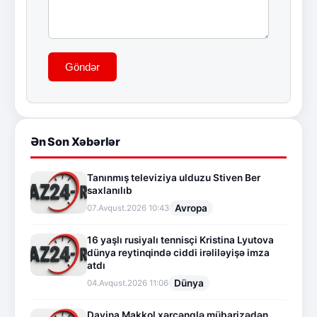
Göndər
Ən Son Xəbərlər
Tanınmış televiziya ulduzu Stiven Ber
saxlanılıb
Avropa
07.Avqust.2026 10:43
16 yaşlı rusiyalı tennisçi Kristina Lyutova
dünya reytinqində ciddi irəliləyişə imza
atdı
Dünya
04.Avqust.2026 11:06
Davina Makkol xərçənglə mübarizədən