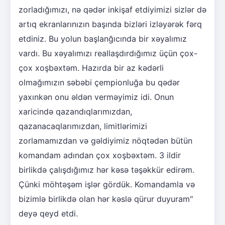
zorladığımızı, nə qədər inkişaf etdiyimizi sizlər də
artıq ekranlarınızın başında bizləri izləyərək fərq
etdiniz. Bu yolun başlanğıcında bir xəyalımız
vardı. Bu xəyalımızı reallaşdırdığımız üçün çox-
çox xoşbəxtəm. Hazırda bir az kədərli
olmağımızın səbəbi çempionluğa bu qədər
yaxınkən onu əldən verməyimiz idi. Onun
xaricində qazandıqlarımızdan,
qazanacaqlarımızdan, limitlərimizi
zorlamamızdan və gəldiyimiz nöqtədən bütün
komandam adından çox xoşbəxtəm. 3 ildir
birlikdə çalışdığımız hər kəsə təşəkkür edirəm.
Çünki möhtəşəm işlər gördük. Komandamla və
bizimlə birlikdə olan hər kəslə qürur duyuram"
deyə qeyd etdi.