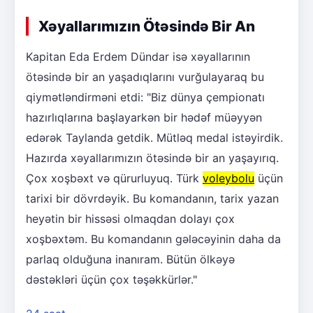
Xəyallarımızın Ötəsində Bir An
Kapitan Eda Erdem Dündar isə xəyallarının
ötəsində bir an yaşadıqlarını vurğulayaraq bu
qiymətləndirməni etdi: "Biz dünya çempionatı
hazırlıqlarına başlayarkən bir hədəf müəyyən
edərək Taylanda getdik. Mütləq medal istəyirdik.
Hazırda xəyallarımızın ötəsində bir an yaşayırıq.
Çox xoşbəxt və qürurluyuq. Türk
voleybolu
üçün
tarixi bir dövrdəyik. Bu komandanın, tarix yazan
heyətin bir hissəsi olmaqdan dolayı çox
xoşbəxtəm. Bu komandanın gələcəyinin daha da
parlaq olduğuna inanıram. Bütün ölkəyə
dəstəkləri üçün çox təşəkkürlər."