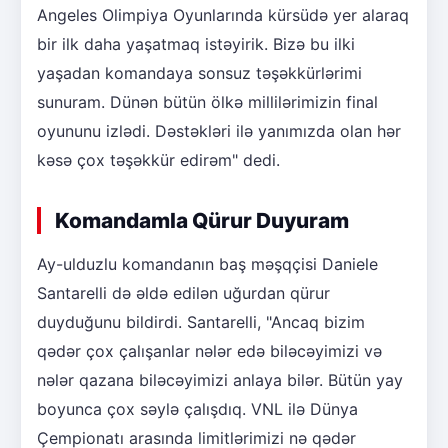
Angeles Olimpiya Oyunlarında kürsüdə yer alaraq
bir ilk daha yaşatmaq istəyirik. Bizə bu ilki
yaşadan komandaya sonsuz təşəkkürlərimi
sunuram. Dünən bütün ölkə millilərimizin final
oyununu izlədi. Dəstəkləri ilə yanımızda olan hər
kəsə çox təşəkkür edirəm" dedi.
Komandamla Qürur Duyuram
Ay-ulduzlu komandanın baş məşqçisi Daniele
Santarelli də əldə edilən uğurdan qürur
duyduğunu bildirdi. Santarelli, "Ancaq bizim
qədər çox çalışanlar nələr edə biləcəyimizi və
nələr qazana biləcəyimizi anlaya bilər. Bütün yay
boyunca çox səylə çalışdıq. VNL ilə Dünya
Çempionatı arasında limitlərimizi nə qədər