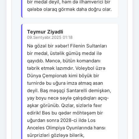
bir medal deyil, həm də ilhamverici bir
qələbə olaraq görmək daha doğru olar.
Teymur Ziyadli
09.Sentyabr.2025 01:18
Nə gözəl bir xəbər! Filenin Sultanları
bir medal, üstəlik gümüş medal ilə
qayıdıb. Məncə, bütün komandanı
təbrik etmək lazımdır. Voleybol üzrə
Dünya Çempionatı kimi böyük bir
turnirdə bu uğura imza atmaq asan
deyil. Baş məşqçi Santarelli demişkən,
yay boyu necə səylə çalışdıqları açıq-
aşkar görünüb. Qızlar, sizlərlə fəxr
edirik! Bəs bu qədər möhtəşəm bir
uğurdan sonra 2028-ci ildə Los
Anceles Olimpiya Oyunlarında hansı
sürprizləri gözləyə bilərik,