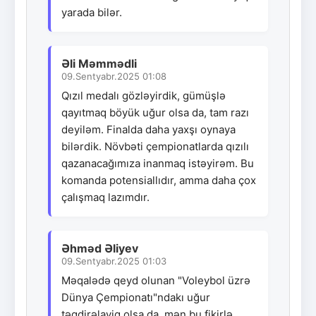
yarada bilər.
Əli Məmmədli
09.Sentyabr.2025 01:08
Qızıl medalı gözləyirdik, gümüşlə
qayıtmaq böyük uğur olsa da, tam razı
deyiləm. Finalda daha yaxşı oynaya
bilərdik. Növbəti çempionatlarda qızılı
qazanacağımıza inanmaq istəyirəm. Bu
komanda potensiallıdır, amma daha çox
çalışmaq lazımdır.
Əhməd Əliyev
09.Sentyabr.2025 01:03
Məqalədə qeyd olunan "Voleybol üzrə
Dünya Çempionatı"ndakı uğur
təqdirəlayiq olsa da, mən bu fikirlə