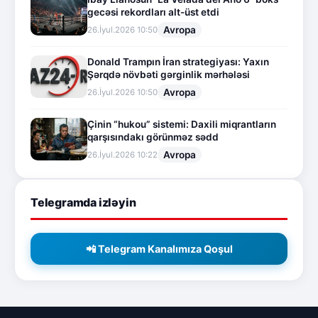
gecəsi rekordları alt-üst etdi
Avropa
26.İyul.2026 10:50
Donald Trampın İran strategiyası: Yaxın
Şərqdə növbəti gərginlik mərhələsi
Avropa
26.İyul.2026 10:50
Çinin “hukou” sistemi: Daxili miqrantların
qarşısındakı görünməz sədd
Avropa
26.İyul.2026 10:22
Telegramda izləyin
📲 Telegram Kanalımıza Qoşul