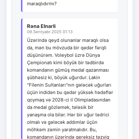
maraqlıdırmı?
Rəna Elnarli
09.Sentyabr.2025 01:13
Üzərində qeyd olunanlar maraqlı olsa
da, mən bu mövzuda bir qədər fərqli
düşünürəm. Voleybol üzrə Dünya
Çempionatı kimi böyük bir tədbirdə
komandanın gümüş medal qazanması
şübhəsiz ki, böyük uğurdur. Lakin
"Filenin Sultanları"nın gələcək uğurları
üçün indidən bu qədər yüksək hədəflər
qoymaq və 2028-ci il Olimpiadasından
da medal gözləmək, tələsik bir
yanaşma ola bilər. Hər bir uğur tədrici
olmalı və gələcək addımlar üçün
möhkəm zəmin yaratmalıdır. Bu,
komandanın üzərində gereksiz təzyiq