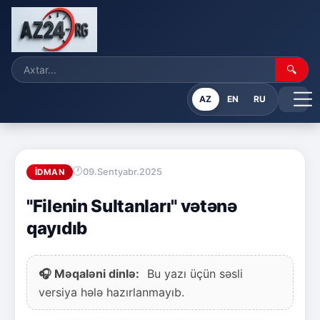
🔍
AZ
EN
RU
09.Sentyabr.2025
İDMAN
"Filenin Sultanları" vətənə
qayıdıb
🎧 Məqaləni dinlə:
Bu yazı üçün səsli
versiya hələ hazırlanmayıb.