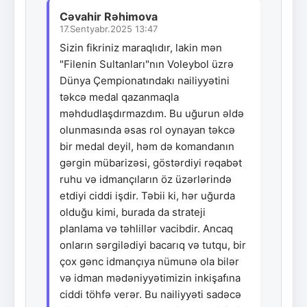
Cəvahir Rəhimova
17.Sentyabr.2025 13:47
Sizin fikriniz maraqlıdır, lakin mən
"Filenin Sultanları"nın Voleybol üzrə
Dünya Çempionatındakı nailiyyətini
təkcə medal qazanmaqla
məhdudlaşdırmazdım. Bu uğurun əldə
olunmasında əsas rol oynayan təkcə
bir medal deyil, həm də komandanın
gərgin mübarizəsi, göstərdiyi rəqabət
ruhu və idmançıların öz üzərlərində
etdiyi ciddi işdir. Təbii ki, hər uğurda
olduğu kimi, burada da strateji
planlama və təhlillər vacibdir. Ancaq
onların sərgilədiyi bacarıq və tutqu, bir
çox gənc idmançıya nümunə ola bilər
və idman mədəniyyətimizin inkişafına
ciddi töhfə verər. Bu nailiyyəti sadəcə