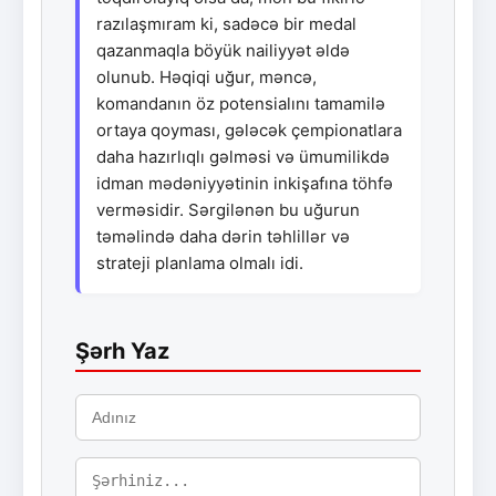
razılaşmıram ki, sadəcə bir medal
qazanmaqla böyük nailiyyət əldə
olunub. Həqiqi uğur, məncə,
komandanın öz potensialını tamamilə
ortaya qoyması, gələcək çempionatlara
daha hazırlıqlı gəlməsi və ümumilikdə
idman mədəniyyətinin inkişafına töhfə
verməsidir. Sərgilənən bu uğurun
təməlində daha dərin təhlillər və
strateji planlama olmalı idi.
Şərh Yaz