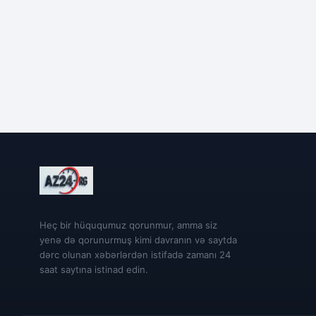
Heç bir hüququmuz qorunmur, amma siz
yenə də qorunurmuş kimi davranın və saytda
dərc olunan xəbərlərdən istifadə zamanı 24
saat saytına istinad edin.