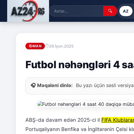
🔍
AZ
29.İyun.2025
İDMAN
Futbol nəhəngləri 4 s
🎧 Məqaləni dinlə:
Bu yazı üçün səsli versiya
ABŞ-da davam edən 2025-ci il
FIFA Klublar
Portuqaliyanın Benfika və İngiltərənin Çelsi k