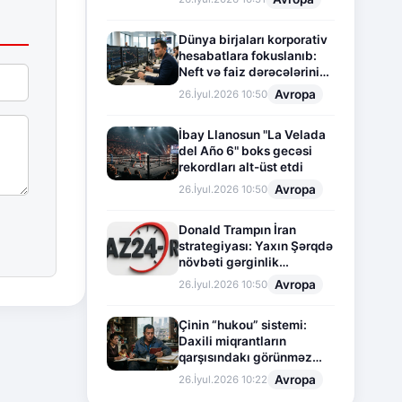
Dünya birjaları korporativ
hesabatlara fokuslanıb:
Neft və faiz dərəcələrinin
təsiri altında cari vəziyyət
Avropa
26.İyul.2026 10:50
İbay Llanosun "La Velada
del Año 6" boks gecəsi
rekordları alt-üst etdi
Avropa
26.İyul.2026 10:50
Donald Trampın İran
strategiyası: Yaxın Şərqdə
növbəti gərginlik
mərhələsi
Avropa
26.İyul.2026 10:50
Çinin “hukou” sistemi:
Daxili miqrantların
qarşısındakı görünməz
sədd
Avropa
26.İyul.2026 10:22