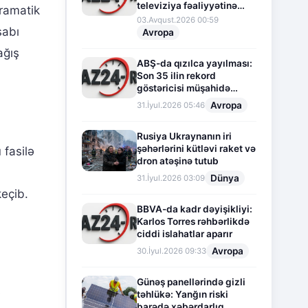
televiziya fəaliyyətinə
dramatik
fasilə verir
03.Avqust.2026 00:59
sabı
Avropa
ağış
ABŞ-da qızılca yayılması:
Son 35 ilin rekord
göstəricisi müşahidə
olunur
Avropa
31.İyul.2026 05:46
Rusiya Ukraynanın iri
şəhərlərini kütləvi raket və
fasilə
dron atəşinə tutub
Dünya
31.İyul.2026 03:09
keçib.
BBVA-da kadr dəyişikliyi:
Karlos Torres rəhbərlikdə
ciddi islahatlar aparır
Avropa
30.İyul.2026 09:33
Günəş panellərində gizli
ə
təhlükə: Yanğın riski
barədə xəbərdarlıq