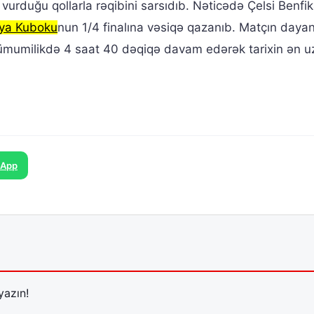
urduğu qollarla rəqibini sarsıdıb. Nəticədə Çelsi Benfi
nya Kuboku
nun 1/4 finalına vəsiqə qazanıb. Matçın dayand
a ümumilikdə 4 saat 40 dəqiqə davam edərək tarixin ən 
sApp
yazın!