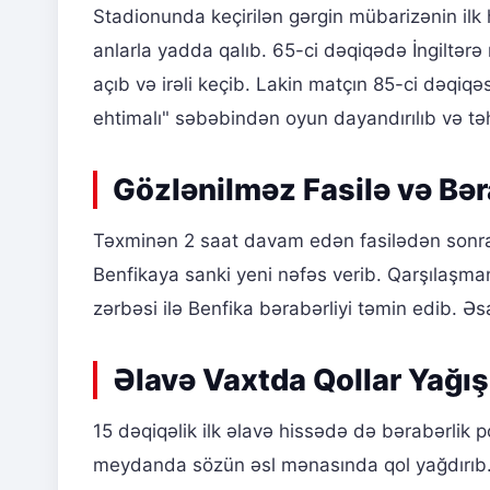
Stadionunda keçirilən gərgin mübarizənin ilk 
anlarla yadda qalıb. 65-ci dəqiqədə İngiltərə
açıb və irəli keçib. Lakin matçın 85-ci dəqiq
ehtimalı" səbəbindən oyun dayandırılıb və təh
Gözlənilməz Fasilə və Bər
Təxminən 2 saat davam edən fasilədən sonra 
Benfikaya sanki yeni nəfəs verib. Qarşılaşm
zərbəsi ilə Benfika bərabərliyi təmin edib. Əs
Əlavə Vaxtda Qollar Yağış
15 dəqiqəlik ilk əlavə hissədə də bərabərlik 
meydanda sözün əsl mənasında qol yağdırıb.