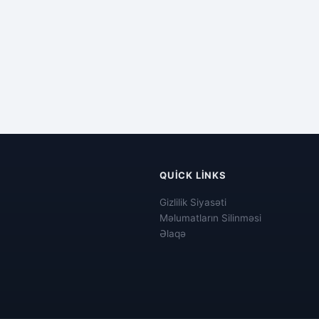
QUICK LINKS
Gizlilik Siyasəti
Məlumatların Silinməsi
Əlaqə