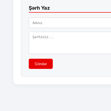
Şərh Yaz
Göndər