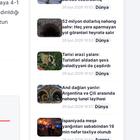
kaya 4-1
Dünya
26.İyul.2026 10:52
ırıldığı
52 milyon dollarlıq nəhəng
uzun
səhv: Heç yerə aparmayan
yol görənləri heyrətə salır
Dünya
26.İyul.2026 10:52
Tarixi ərazi yalanı:
Turistləri aldadan şəxs
bələdiyyəni də çaşdırdı
Dünya
26.İyul.2026 10:52
And dağları yarılır:
Argentina və Çili arasında
nəhəng tunel layihəsi
Dünya
26.İyul.2026 10:51
İspaniyada meşə
yanğınları səbəbindən 19
min nəfər təxliyə olunub
Avropa
26.İyul.2026 10:51