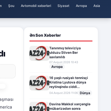
m
Şou
Avtomobil xəbərləri
Siyasət
Avropa
Asia
Ən Son Xəbərlər
Tanınmış televiziya
dı
ulduzu Stiven Ber
saxlanılıb
07.Avqust.2026 10:43
Avropa
16 yaşlı rusiyalı tennisçi
Kristina Lyutova dünya
reytinqində ciddi
irəliləyişə imza atdı
Dünya
04.Avqust.2026 11:06
laşması
Davina Makkol xərçənglə
America
mübarizədən sonra