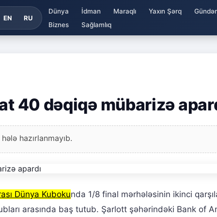
Dünya
İdman
Maraqlı
Yaxın Şərq
Gündə
EN
RU
Biznes
Sağlamlıq
aat 40 dəqiqə mübarizə apar
 hələ hazırlanmayıb.
arası Dünya Kuboku
nda 1/8 final mərhələsinin ikinci qarşı
lubları arasında baş tutub. Şarlott şəhərindəki Bank of 