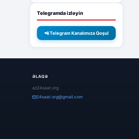
Telegramda izləyin
📲 Telegram Kanalımıza Qoşul
ƏLAQƏ
az24saat.org
24saat.org@gmail.com