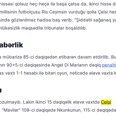
hissəsi qolsuz heç-heçə ilə başa çatsa da, ikinci hissə 
 millisinin futbolçusu Ris Ceymsin vurduğu qolla Çelsi he
əsində gözlənilməz hadisə baş verib. "Şiddətli sağanaq y
lükəsizlik məqsədilə tribunalar boşaldılıb.
abərlik
mübarizə 85-ci dəqiqədən etibarən davam etdirilib. Bu 
anın 90+5-ci dəqiqəsində Angel Di Marianın dəqiq
penalti
as vaxtı 1-1 hesabı ilə bitən oyun, nəticədə əlavə vaxta 
ı
pozulmayıb. Lakin ikinci 15 dəqiqəlik əlavə vaxtda
Çelsi
 "Mavilər" 108-ci dəqiqədə Nkunkunun, 115-ci dəqiqəd