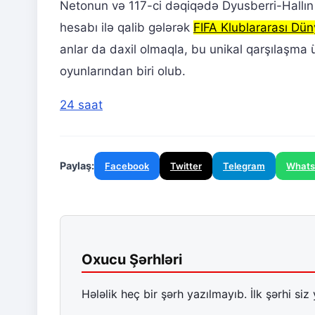
Netonun və 117-ci dəqiqədə Dyusberri-Hallın v
hesabı ilə qalib gələrək
FIFA Klublararası Dü
anlar da daxil olmaqla, bu unikal qarşılaşm
oyunlarından biri olub.
24 saat
Paylaş:
Facebook
Twitter
Telegram
What
Oxucu Şərhləri
Hələlik heç bir şərh yazılmayıb. İlk şərhi siz 