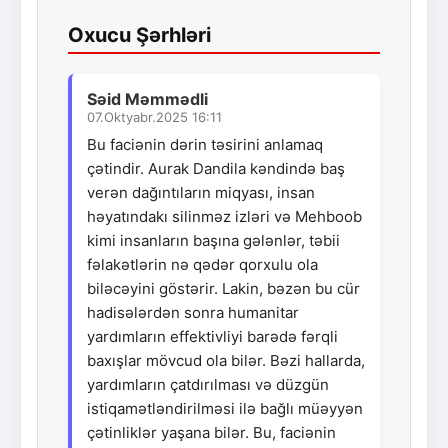
Oxucu Şərhləri
Səid Məmmədli
07.Oktyabr.2025 16:11
Bu faciənin dərin təsirini anlamaq
çətindir. Aurak Dandila kəndində baş
verən dağıntıların miqyası, insan
həyatındakı silinməz izləri və Mehboob
kimi insanların başına gələnlər, təbii
fəlakətlərin nə qədər qorxulu ola
biləcəyini göstərir. Lakin, bəzən bu cür
hadisələrdən sonra humanitar
yardımların effektivliyi barədə fərqli
baxışlar mövcud ola bilər. Bəzi hallarda,
yardımların çatdırılması və düzgün
istiqamətləndirilməsi ilə bağlı müəyyən
çətinliklər yaşana bilər. Bu, faciənin