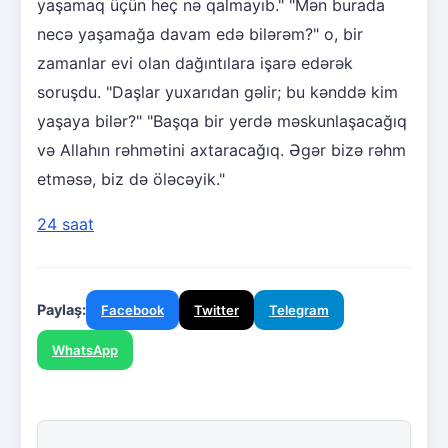
yaşamaq üçün heç nə qalmayıb." "Mən burada
necə yaşamağa davam edə bilərəm?" o, bir
zamanlar evi olan dağıntılara işarə edərək
soruşdu. "Daşlar yuxarıdan gəlir; bu kənddə kim
yaşaya bilər?" "Başqa bir yerdə məskunlaşacağıq
və Allahın rəhmətini axtaracağıq. Əgər bizə rəhm
etməsə, biz də öləcəyik."
24 saat
Paylaş:
Facebook
Twitter
Telegram
WhatsApp