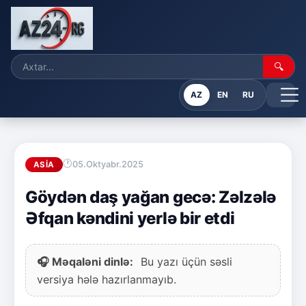
🔍
AZ
EN
RU
05.Oktyabr.2025
ASIA
Göydən daş yağan gecə: Zəlzələ
Əfqan kəndini yerlə bir etdi
🎧 Məqaləni dinlə:
Bu yazı üçün səsli
versiya hələ hazırlanmayıb.