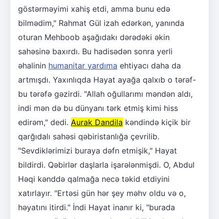
göstərməyimi xahiş etdi, amma bunu edə
bilmədim," Rahmat Gül izah edərkən, yanında
oturan Mehboob aşağıdakı dərədəki əkin
sahəsinə baxırdı. Bu hadisədən sonra yerli
əhalinin
humanitar yardıma
ehtiyacı daha da
artmışdı. Yaxınlıqda Hayat ayağa qalxıb o tərəf-
bu tərəfə gəzirdi. "Allah oğullarımı məndən aldı,
indi mən də bu dünyanı tərk etmiş kimi hiss
edirəm," dedi.
Aurak Dandila
kəndində kiçik bir
qarğıdalı sahəsi qəbiristanlığa çevrilib.
"Sevdiklərimizi buraya dəfn etmişik," Hayat
bildirdi. Qəbirlər daşlarla işarələnmişdi. O, Abdul
Həqi kənddə qalmağa necə təkid etdiyini
xatırlayır. "Ertəsi gün hər şey məhv oldu və o,
həyatını itirdi." İndi Hayat inanır ki, "burada