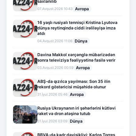
saxlanılıb
Avropa
07.Avqust.2026 10:43
16 yaşlı rusiyalı tennisçi Kristina Lyutova
dünya reytinqində ciddi irəliləyişə imza
atdı
Dünya
04.Avqust.2026 11:06
Davina Makkol xərçənglə mübarizədən
sonra televiziya fəaliyyətinə fasilə verir
Avropa
03.Avqust.2026 00:59
ABŞ-da qızılca yayılması: Son 35 ilin
rekord göstəricisi müşahidə olunur
Avropa
31.İyul.2026 05:46
Rusiya Ukraynanın iri şəhərlərini kütləvi
raket və dron atəşinə tutub
Dünya
31.İyul.2026 03:09
BBVA-da kadr dəyişikliyi: Karlos Torres