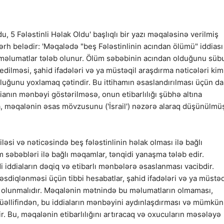
u, 5 Fələstinli Həlak Oldu' başlıqlı bir yazı məqaləsinə verilmiş
şərh belədir: 'Məqalədə "beş Fələstinlinin acından ölümü" iddiası
qiq məlumatlar tələb olunur. Ölüm səbəbinin acından olduğunu süb
 edilməsi, şahid ifadələri və ya müstəqil araşdırma nəticələri kim
uğunu yoxlamaq çətindir. Bu ittihamın əsaslandırılması üçün d
dianın mənbəyi göstərilməsə, onun etibarlılığı şübhə altına
nda, məqalənin əsas mövzusunu ('İsrail') nəzərə alaraq düşünülmü
si və nəticəsində beş fələstinlinin həlak olması ilə bağlı
m səbəbləri ilə bağlı məqamlar, tənqidi yanaşma tələb edir.
 iddiaların dəqiq və etibarlı mənbələrə əsaslanması vacibdir.
əsdiqlənməsi üçün tibbi hesabatlar, şahid ifadələri və ya müstəq
im olunmalıdır. Məqalənin mətnində bu məlumatların olmaması,
üəllifindən, bu iddiaların mənbəyini aydınlaşdırması və mümkün
r. Bu, məqalənin etibarlılığını artıracaq və oxucuların məsələyə