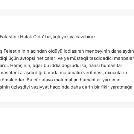
ələstinli Həlak Oldu' başlıqlı yazıya cavabınız:
ş Fələstinlinin acından öldüyü iddiasının mənbəyinin daha aydın
diqi üçün avtopsi nəticələri və ya müstəqil təsdiqedici mənbələr
ırardı. Həmçinin, əgər bu iddia doğrudursa, hansı humanitar
 məsələni araşdırdığı barədə məlumatın verilməsi, oxucuların
kömək edər. Bu cür əlavə məlumatlar, humanitar yardımın
isinin üzləşdiyi vəziyyət haqqında daha dərin bir fikir yaratmağa