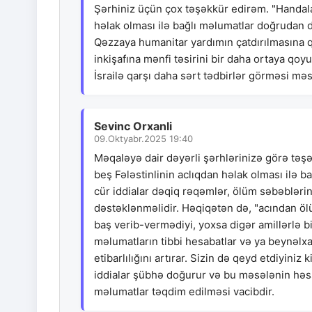
Şərhiniz üçün çox təşəkkür edirəm. "Handala"
həlak olması ilə bağlı məlumatlar doğrudan d
Qəzzaya humanitar yardımın çatdırılmasına q
inkişafına mənfi təsirini bir daha ortaya qo
İsrailə qarşı daha sərt tədbirlər görməsi m
Sevinc Orxanli
09.Oktyabr.2025 19:40
Məqaləyə dair dəyərli şərhlərinizə görə təş
beş Fələstinlinin aclıqdan həlak olması ilə ba
cür iddialar dəqiq rəqəmlər, ölüm səbəblərin
dəstəklənməlidir. Həqiqətən də, "acından ölü
baş verib-vermədiyi, yoxsa digər amillərlə bi
məlumatların tibbi hesabatlar və ya beynəlxal
etibarlılığını artırar. Sizin də qeyd etdiyini
iddialar şübhə doğurur və bu məsələnin həss
məlumatlar təqdim edilməsi vacibdir.