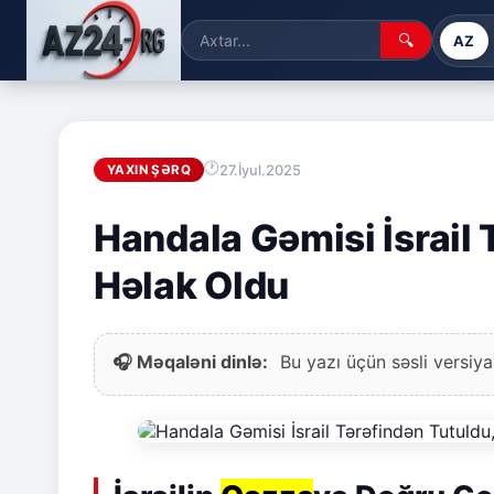
🔍
AZ
27.İyul.2025
YAXIN ŞƏRQ
Handala Gəmisi İsrail T
Həlak Oldu
🎧 Məqaləni dinlə:
Bu yazı üçün səsli versiya