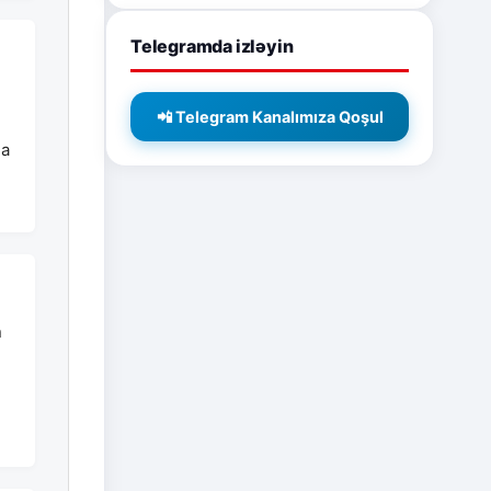
Telegramda izləyin
📲 Telegram Kanalımıza Qoşul
na
n