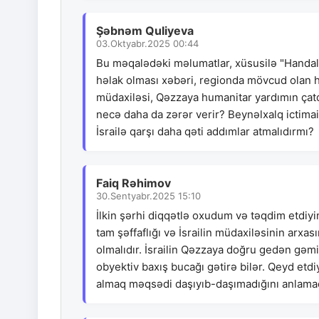
Şəbnəm Quliyeva
03.Oktyabr.2025 00:44
Bu məqalədəki məlumatlar, xüsusilə "Handala"
həlak olması xəbəri, regionda mövcud olan hu
müdaxiləsi, Qəzzaya humanitar yardımın çatdı
necə daha da zərər verir? Beynəlxalq ictimai
İsrailə qarşı daha qəti addımlar atmalıdırmı?
Faiq Rəhimov
30.Sentyabr.2025 15:10
İlkin şərhi diqqətlə oxudum və təqdim etdiy
tam şəffaflığı və İsrailin müdaxiləsinin ar
olmalıdır. İsrailin Qəzzaya doğru gedən gəmi
obyektiv baxış bucağı gətirə bilər. Qeyd etdiy
almaq məqsədi daşıyıb-daşımadığını anlamaq