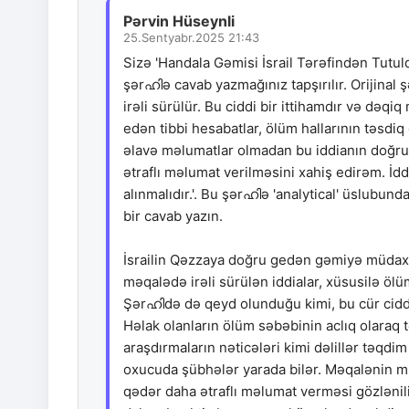
Pərvin Hüseynli
25.Sentyabr.2025 21:43
Sizə 'Handala Gəmisi İsrail Tərəfindən Tutuld
şərഹിə cavab yazmağınız tapşırılır. Orijinal 
irəli sürülür. Bu ciddi bir ittihamdır və də
edən tibbi hesabatlar, ölüm hallarının təsdiq
əlavə məlumatlar olmadan bu iddianın doğrul
ətraflı məlumat verilməsini xahiş edirəm. İd
alınmalıdır.'. Bu şərഹിə 'analytical' üslubu
bir cavab yazın.
İsrailin Qəzzaya doğru gedən gəmiyə müdaxilə
məqalədə irəli sürülən iddialar, xüsusilə ölü
Şərഹിdə də qeyd olunduğu kimi, bu cür ciddi
Həlak olanların ölüm səbəbinin aclıq olaraq t
araşdırmaların nəticələri kimi dəlillər təqd
oxucuda şübhələr yarada bilər. Məqalənin m
qədər daha ətraflı məlumat verməsi gözlənili