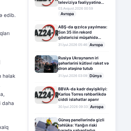
televiziya fəaliyyətinə
fasilə verir
03.Avqust.2026 00:59
Avropa
ə edib.
ABŞ-da qızılca yayılması:
Son 35 ilin rekord
qları
göstəricisi müşahidə
olunur
Avropa
31.İyul.2026 05:46
Rusiya Ukraynanın iri
ı
şəhərlərini kütləvi raket və
dron atəşinə tutub
n həlak
Dünya
31.İyul.2026 03:09
.
BBVA-da kadr dəyişikliyi:
a,
Karlos Torres rəhbərlikdə
ciddi islahatlar aparır
ti daha
Avropa
30.İyul.2026 09:33
Günəş panellərində gizli
təhlükə: Yanğın riski
xalq
barədə xəbərdarlıq