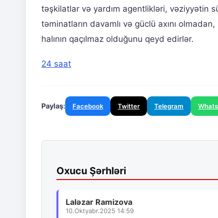
təşkilatlar və yardım agentlikləri, vəziyyətin
təminatların davamlı və güclü axını olmadan,
halının qaçılmaz olduğunu qeyd edirlər.
24 saat
Paylaş:
Facebook
Twitter
Telegram
What
Oxucu Şərhləri
Laləzar Ramizova
10.Oktyabr.2025 14:59