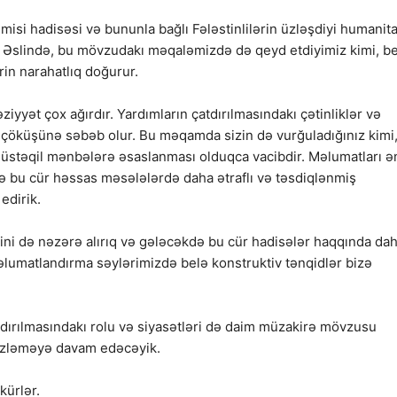
misi hadisəsi və bununla bağlı Fələstinlilərin üzləşdiyi humanit
ik. Əslində, bu mövzudakı məqaləmizdə də qeyd etdiyimiz kimi, b
rin narahatlıq doğurur.
ziyyət çox ağırdır. Yardımların çatdırılmasındakı çətinliklər və
in çöküşünə səbəb olur. Bu məqamda sizin də vurğuladığınız kimi
üstəqil mənbələrə əsaslanması olduqca vacibdir. Məlumatları ə
və bu cür həssas məsələlərdə daha ətraflı və təsdiqlənmiş
edirik.
ni də nəzərə alırıq və gələcəkdə bu cür hadisələr haqqında da
Məlumatlandırma səylərimizdə belə konstruktiv tənqidlər bizə
tdırılmasındakı rolu və siyasətləri də daim müzakirə mövzusu
 izləməyə davam edəcəyik.
kürlər.