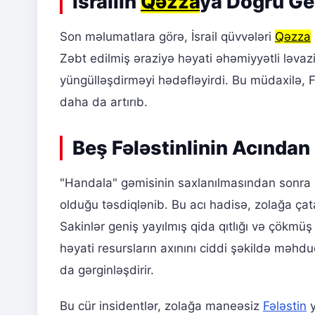
İsrailin
Qəzza
ya Doğru Ge
Son məlumatlara görə, İsrail qüvvələri
Qəzza
Zəbt edilmiş əraziyə həyati əhəmiyyətli ləva
yüngülləşdirməyi hədəfləyirdi. Bu müdaxilə, Fə
daha da artırıb.
Beş Fələstinlinin Acında
"Handala" gəmisinin saxlanılmasından sonra ər
olduğu təsdiqlənib. Bu acı hadisə, zolağa çata
Sakinlər geniş yayılmış qida qıtlığı və çökmü
həyati resursların axınını ciddi şəkildə məhdu
da gərginləşdirir.
Bu cür insidentlər, zolağa maneəsiz
Fələstin
y