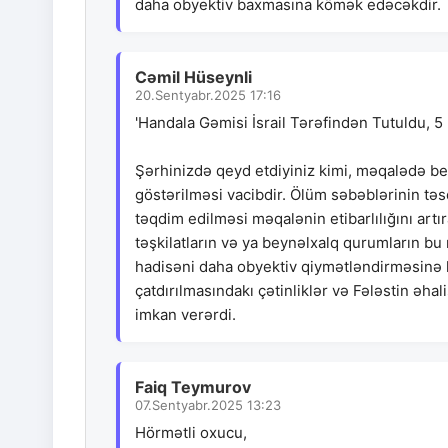
daha obyektiv baxmasına kömək edəcəkdir.
Cəmil Hüseynli
20.Sentyabr.2025 17:16
'Handala Gəmisi İsrail Tərəfindən Tutuldu, 5 F
Şərhinizdə qeyd etdiyiniz kimi, məqalədə be
göstərilməsi vacibdir. Ölüm səbəblərinin təs
təqdim edilməsi məqalənin etibarlılığını art
təşkilatların və ya beynəlxalq qurumların bu
hadisəni daha obyektiv qiymətləndirməsinə 
çatdırılmasındakı çətinliklər və Fələstin əhal
imkan verərdi.
Faiq Teymurov
07.Sentyabr.2025 13:23
Hörmətli oxucu,