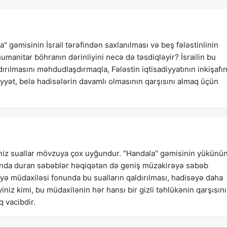
 gəmisinin İsrail tərəfindən saxlanılması və beş fələstinlinin
manitar böhranın dərinliyini necə də təsdiqləyir? İsrailin bu
rılmasını məhdudlaşdırmaqla, Fələstin iqtisadiyyatının inkişafı
yyət, belə hadisələrin davamlı olmasının qarşısını almaq üçün
iniz suallar mövzuya çox uyğundur. "Handala" gəmisinin yükünü
xasında duran səbəblər həqiqətən də geniş müzakirəyə səbəb
yə müdaxiləsi fonunda bu sualların qaldırılması, hadisəyə daha
iniz kimi, bu müdaxilənin hər hansı bir gizli təhlükənin qarşısını
 vacibdir.