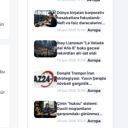
Dünya birjaları korporativ
hesabatlara fokuslanıb:
Neft və faiz dərəcələrinin
çün
təsiri altında cari vəziyyət
Avropa
26.İyul.2026 10:50
İbay Llanosun "La Velada
del Año 6" boks gecəsi
rekordları alt-üst etdi
Avropa
26.İyul.2026 10:50
 bu
Donald Trampın İran
strategiyası: Yaxın Şərqdə
növbəti gərginlik
mərhələsi
Avropa
26.İyul.2026 10:50
cür
Çinin “hukou” sistemi:
Daxili miqrantların
qarşısındakı görünməz
sədd
Avropa
26.İyul.2026 10:22