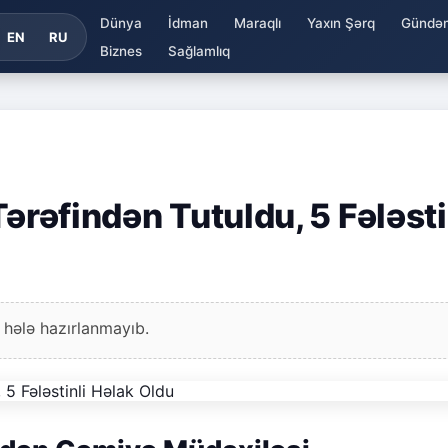
Dünya
İdman
Maraqlı
Yaxın Şərq
Gündə
EN
RU
Biznes
Sağlamlıq
ərəfindən Tutuldu, 5 Fələsti
 hələ hazırlanmayıb.