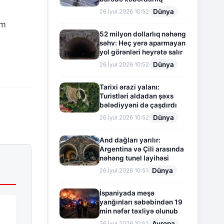
Dünya
26.İyul.2026 10:52
üm
52 milyon dollarlıq nəhəng
səhv: Heç yerə aparmayan
yol görənləri heyrətə salır
Dünya
26.İyul.2026 10:52
Tarixi ərazi yalanı:
Turistləri aldadan şəxs
bələdiyyəni də çaşdırdı
Dünya
26.İyul.2026 10:52
And dağları yarılır:
Argentina və Çili arasında
nəhəng tunel layihəsi
Dünya
26.İyul.2026 10:51
İspaniyada meşə
yanğınları səbəbindən 19
min nəfər təxliyə olunub
Avropa
26.İyul.2026 10:51