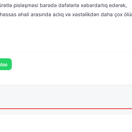
 sürətlə pisləşməsi barədə dəfələrlə xəbərdarlıq edərək,
 həssas əhali arasında aclıq və xəstəlikdən daha çox öl
sApp