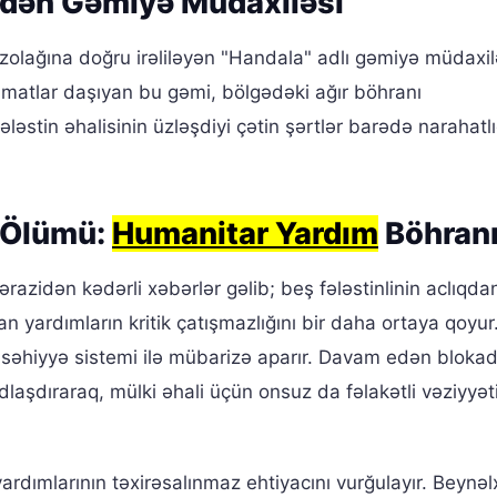
dən Gəmiyə Müdaxiləsi
zolağına doğru irəliləyən "Handala" adlı gəmiyə müdaxil
zimatlar daşıyan bu gəmi, bölgədəki ağır böhranı
ləstin əhalisinin üzləşdiyi çətin şərtlər barədə narahatlı
n Ölümü:
Humanitar Yardım
Böhran
azidən kədərli xəbərlər gəlib; beş fələstinlinin aclıqda
n yardımların kritik çatışmazlığını bir daha ortaya qoyur
ş səhiyyə sistemi ilə mübarizə aparır. Davam edən blokad
dlaşdıraraq, mülki əhali üçün onsuz da fəlakətli vəziyyə
ardımlarının təxirəsalınmaz ehtiyacını vurğulayır. Beynəl