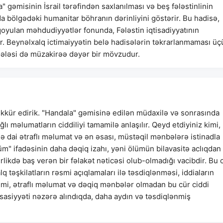
 gəmisinin İsrail tərəfindən saxlanılması və beş fələstinlinin
a bölgədəki humanitar böhranın dərinliyini göstərir. Bu hadisə,
oyulan məhdudiyyətlər fonunda, Fələstin iqtisadiyyatının
yur. Beynəlxalq ictimaiyyətin belə hadisələrin təkrarlanmaması ü
əsələsi də müzakirəə dəyər bir mövzudur.
əkkür edirik. "Handala" gəmisinə edilən müdaxilə və sonrasında
ğlı məlumatların ciddiliyi tamamilə anlaşılır. Qeyd etdiyiniz kimi,
ə dai ətraflı məlumat və ən əsası, müstəqil mənbələrə istinadla
m" ifadəsinin daha dəqiq izahı, yəni ölümün bilavasitə aclıqdan
rlikdə baş verən bir fəlakət nəticəsi olub-olmadığı vacibdir. Bu 
q təşkilatların rəsmi açıqlamaları ilə təsdiqlənməsi, iddiaların
z kimi, ətraflı məlumat və dəqiq mənbələr olmadan bu cür ciddi
asiyyəti nəzərə alındıqda, daha aydın və təsdiqlənmiş