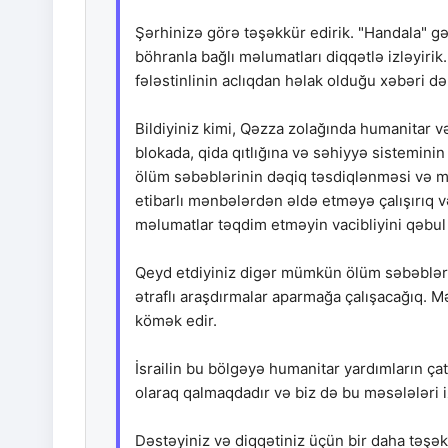
Şərhinizə görə təşəkkür edirik. "Handala" gə
böhranla bağlı məlumatları diqqətlə izləyir
fələstinlinin aclıqdan həlak olduğu xəbəri də
Bildiyiniz kimi, Qəzza zolağında humanitar və
blokada, qida qıtlığına və səhiyyə sistemin
ölüm səbəblərinin dəqiq təsdiqlənməsi və m
etibarlı mənbələrdən əldə etməyə çalışırıq 
məlumatlar təqdim etməyin vacibliyini qəbul 
Qeyd etdiyiniz digər mümkün ölüm səbəbləri
ətraflı araşdırmalar aparmağa çalışacağıq. 
kömək edir.
İsrailin bu bölgəyə humanitar yardımların ça
olaraq qalmaqdadır və biz də bu məsələləri
Dəstəyiniz və diqqətiniz üçün bir daha təşək