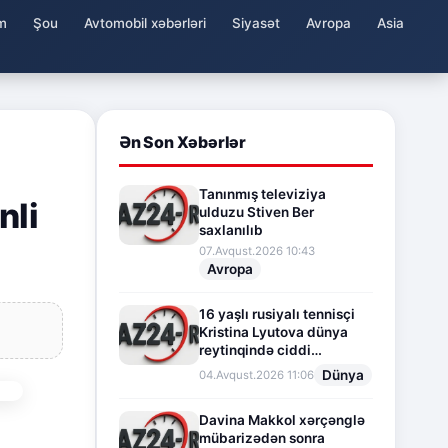
m
Şou
Avtomobil xəbərləri
Siyasət
Avropa
Asia
Ən Son Xəbərlər
Tanınmış televiziya
nli
ulduzu Stiven Ber
saxlanılıb
07.Avqust.2026 10:43
Avropa
16 yaşlı rusiyalı tennisçi
Kristina Lyutova dünya
reytinqində ciddi
irəliləyişə imza atdı
Dünya
04.Avqust.2026 11:06
Davina Makkol xərçənglə
mübarizədən sonra