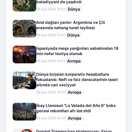
bələdiyyəni də çaşdırdı
Dünya
26.İyul.2026 10:52
And dağları yarılır: Argentina və Çili
arasında nəhəng tunel layihəsi
Dünya
26.İyul.2026 10:51
İspaniyada meşə yanğınları səbəbindən 19
min nəfər təxliyə olunub
Avropa
26.İyul.2026 10:51
Dünya birjaları korporativ hesabatlara
fokuslanıb: Neft və faiz dərəcələrinin təsiri
altında cari vəziyyət
Avropa
26.İyul.2026 10:50
İbay Llanosun "La Velada del Año 6" boks
gecəsi rekordları alt-üst etdi
Avropa
26.İyul.2026 10:50
Donald Trampın İran strategiyası: Yaxın