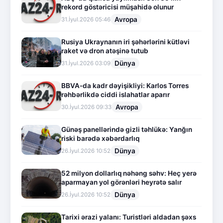
rekord göstəricisi müşahidə olunur
Avropa
31.İyul.2026 05:46
Rusiya Ukraynanın iri şəhərlərini kütləvi
raket və dron atəşinə tutub
Dünya
31.İyul.2026 03:09
BBVA-da kadr dəyişikliyi: Karlos Torres
rəhbərlikdə ciddi islahatlar aparır
Avropa
30.İyul.2026 09:33
Günəş panellərində gizli təhlükə: Yanğın
riski barədə xəbərdarlıq
Dünya
26.İyul.2026 10:52
52 milyon dollarlıq nəhəng səhv: Heç yerə
aparmayan yol görənləri heyrətə salır
Dünya
26.İyul.2026 10:52
Tarixi ərazi yalanı: Turistləri aldadan şəxs