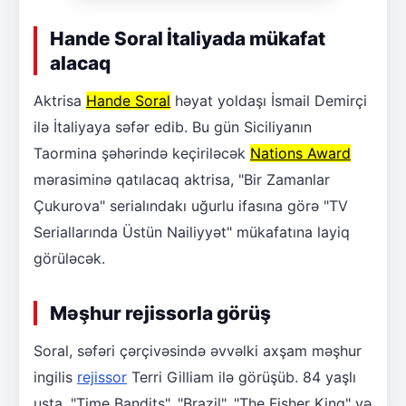
Hande Soral İtaliyada mükafat
alacaq
Aktrisa
Hande Soral
həyat yoldaşı İsmail Demirçi
ilə İtaliyaya səfər edib. Bu gün Siciliyanın
Taormina şəhərində keçiriləcək
Nations Award
mərasiminə qatılacaq aktrisa, "Bir Zamanlar
Çukurova" serialındakı uğurlu ifasına görə "TV
Seriallarında Üstün Nailiyyət" mükafatına layiq
görüləcək.
Məşhur rejissorla görüş
Soral, səfəri çərçivəsində əvvəlki axşam məşhur
ingilis
rejissor
Terri Gilliam ilə görüşüb. 84 yaşlı
usta, "Time Bandits", "Brazil", "The Fisher King" və