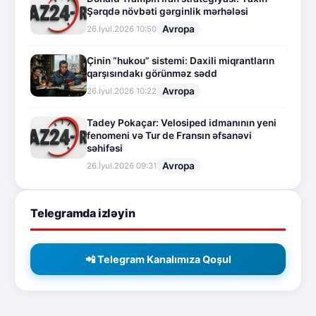
Şərqdə növbəti gərginlik mərhələsi
Avropa
26.İyul.2026 10:50
Çinin “hukou” sistemi: Daxili miqrantların
qarşısındakı görünməz sədd
Avropa
26.İyul.2026 10:22
Tadey Pokaçar: Velosiped idmanının yeni
fenomeni və Tur de Fransın əfsanəvi
səhifəsi
Avropa
26.İyul.2026 09:31
Telegramda izləyin
📲 Telegram Kanalımıza Qoşul