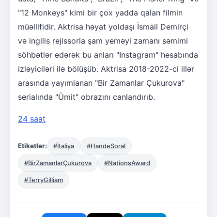
"12 Monkeys" kimi bir çox yadda qalan filmin
müəllifidir. Aktrisa həyat yoldaşı İsmail Demirçi
və ingilis rejissorla şam yeməyi zamanı səmimi
söhbətlər edərək bu anları "Instagram" hesabında
izləyiciləri ilə bölüşüb. Aktrisa 2018-2022-ci illər
arasında yayımlanan "Bir Zamanlar Çukurova"
serialında "Ümit" obrazını canlandırıb.
24 saat
Etiketlər:
#İtaliya
#HandeSoral
#BirZamanlarÇukurova
#NationsAward
#TerryGilliam