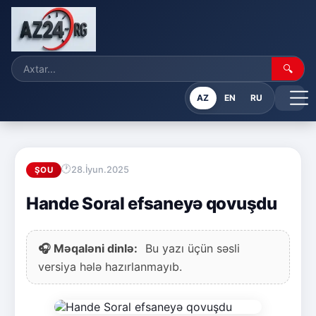
🔍
AZ
EN
RU
28.İyun.2025
ŞOU
Hande Soral efsaneyə qovuşdu
🎧 Məqaləni dinlə:
Bu yazı üçün səsli
versiya hələ hazırlanmayıb.