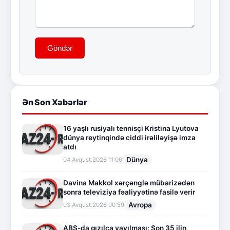
Göndər
Ən Son Xəbərlər
16 yaşlı rusiyalı tennisçi Kristina Lyutova
dünya reytinqində ciddi irəliləyişə imza
atdı
Dünya
04.Avqust.2026 11:06
Davina Makkol xərçənglə mübarizədən
sonra televiziya fəaliyyətinə fasilə verir
Avropa
03.Avqust.2026 00:59
ABŞ-da qızılca yayılması: Son 35 ilin