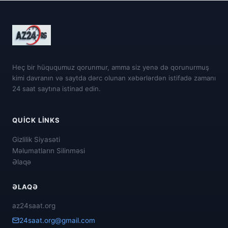
Heç bir hüququmuz qorunmur, amma siz yenə də qorunurmuş
kimi davranın və saytda dərc olunan xəbərlərdən istifadə zamanı
24 saat saytına istinad edin.
QUICK LINKS
Gizlilik Siyasəti
Məlumatların Silinməsi
Əlaqə
ƏLAQƏ
az24saat.org
24saat.org@gmail.com